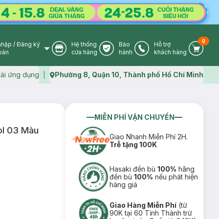
0
nhập
/
Đăng ký
Hệ thống
Bảo
Hỗ trợ
User Icon
Store Icon
Warranty Icon
Phone Icon
Cart I
oản
cửa hàng
hành
khách hàng
ải ứng dụng
Phường 8, Quận 10, Thành phố Hồ Chí Minh
Map icon
MIỄN PHÍ VẬN CHUYỂN
ol 03 Màu
Giao Nhanh Miễn Phí 2H.
Trễ tặng 100K
Hasaki đền bù
100%
hãng
đền bù
100%
nếu phát hiện
hàng giả
Giao Hàng Miễn Phí
(từ
90K tại 60 Tỉnh Thành trừ