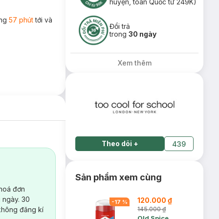
huyện, toàn Quốc từ 249K)
ong
57 phút
tới và
Đổi trả
trong
30 ngày
Xem thêm
Theo dõi
+
439
Sản phẩm xem cùng
 hoá đơn
 ngày. 30
120.000 ₫
-
17
%
không đăng kí
145.000 ₫
Old Spice