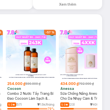
Xem thêm
%
-
57
%
-
38
%
254.000 ₫
434.000 ₫
590.000 ₫
702.000 ₫
Cocoon
Anessa
m
Combo 2 Nước Tẩy Trang Bí
Sữa Chống Nắng Anessa
Đao Cocoon Làm Sạch &
Cho Da Nhạy Cảm & Trẻ Em
Giảm Dầu 500ml
60ml (Mới)
g
(57)
1.5k/tháng
(23)
408/tháng
5.0
5.0
%
79
%
33
%