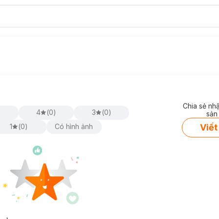
Chia sẻ nh
)
4
(
0
)
3
(
0
)
sản
Viết
1
(
0
)
Có hình ảnh