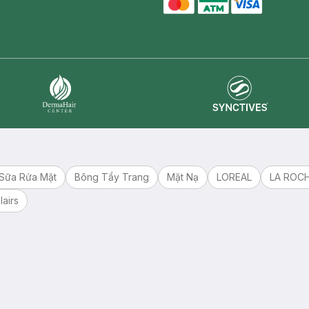
master card
ATM card
visa card
Synctives
Dermahair
Sữa Rửa Mặt
Bông Tẩy Trang
Mặt Nạ
LOREAL
LA ROC
lairs