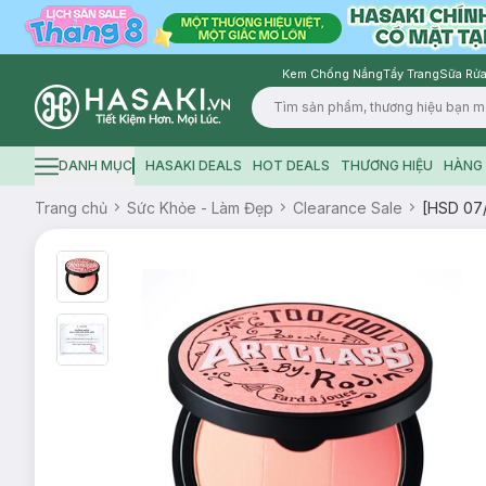
Kem Chống Nắng
Tẩy Trang
Sữa Rửa
Logo
DANH MỤC
HASAKI DEALS
HOT DEALS
THƯƠNG HIỆU
HÀNG 
Hamburger icon
Trang chủ
Sức Khỏe - Làm Đẹp
Clearance Sale
[HSD 07