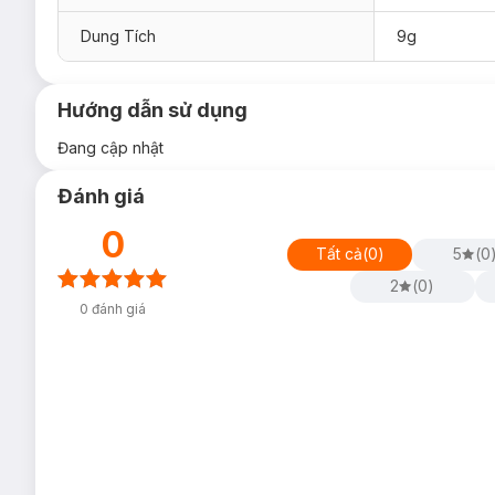
Dung Tích
9g
Hướng dẫn sử dụng
Đang cập nhật
Đánh giá
0
Tất cả
(
0
)
5
(
0
2
(
0
)
0
đánh giá