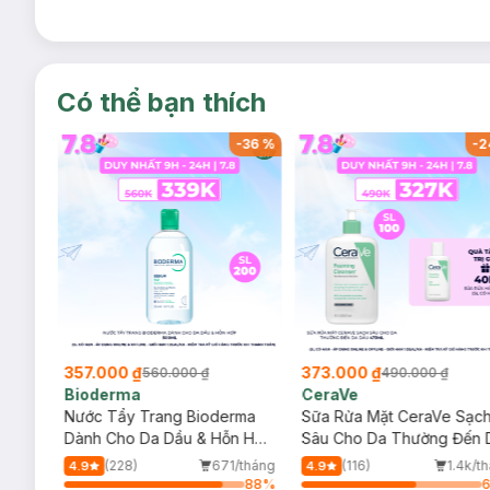
Có thể bạn thích
-
32
%
-
36
%
-
2
357.000 ₫
373.000 ₫
560.000 ₫
490.000 ₫
Bioderma
CeraVe
rma
Nước Tẩy Trang Bioderma
Sữa Rửa Mặt CeraVe Sạc
m
Dành Cho Da Dầu & Hỗn Hợp
Sâu Cho Da Thường Đến 
500ml
Dầu 473ml
/tháng
(228)
671/tháng
(116)
1.4k/t
4.9
4.9
64
%
88
%