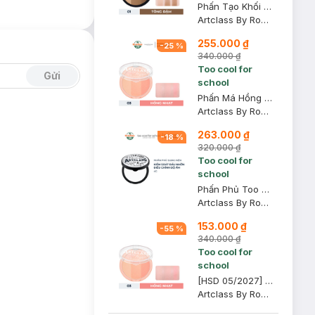
Phấn Tạo Khối Too Cool For School 01 Màu Đậm 9.5g
Artclass By Rodin Shading - 01 Classic
255.000 ₫
-
25
%
340.000 ₫
Too cool for
Gửi
school
Phấn Má Hồng Too Cool For School 03 Màu Hồng Nhạt 9g
Artclass By Rodin Blusher - 03 De Peche
263.000 ₫
-
18
%
320.000 ₫
Too cool for
school
Phấn Phủ Too Cool For School Kiềm Dầu Dạng Nén 4g
Artclass By Rodin Finish Setting Pact
153.000 ₫
-
55
%
340.000 ₫
Too cool for
school
[HSD 05/2027] Phấn Má Hồng Too Cool For School 03 Màu Hồng Nhạt 9g
Artclass By Rodin Blusher - 03 De Peche