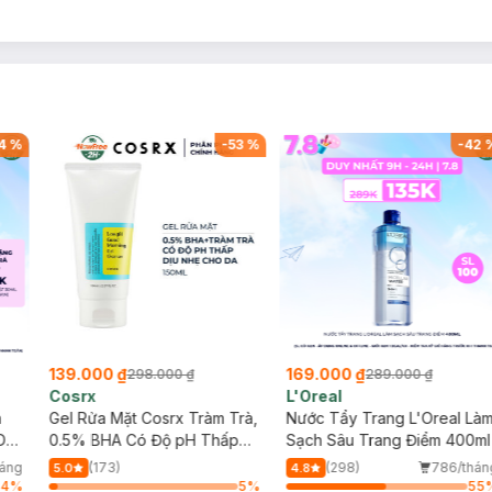
4
%
-
53
%
-
42
139.000 ₫
169.000 ₫
298.000 ₫
289.000 ₫
Cosrx
L'Oreal
h
Gel Rửa Mặt Cosrx Tràm Trà,
Nước Tẩy Trang L'Oreal Là
Da
0.5% BHA Có Độ pH Thấp
Sạch Sâu Trang Điểm 400ml
150ml
háng
(173)
(298)
786/thán
5.0
4.8
64
%
5
%
55