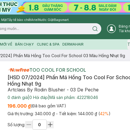
 Mặt
Tẩy tế bào chết
Ariel
Nước Giặt
Bagsmart
Đăng 
Search icon
Tài kh
T
MỚI VỀ
BÁN CHẠY
CLINIC & SPA
DERMAHAIR
/2024] Phấn Má Hồng Too Cool For School 03 Màu Hồng Nhạt 9g
TOO COOL FOR SCHOOL
[HSD 07/2024] Phấn Má Hồng Too Cool For Scho
Hồng Nhạt 9g
Artclass By Rodin Blusher - 03 De Peche
0
đánh giá
|
0
Hỏi đáp
|
Mã sản phẩm:
422218046
196.000 ₫
(Đã bao gồm VAT)
Giá thị trường:
340.000 ₫
- Tiết kiệm:
144.000 ₫
(
42
%
)
Số lượng: