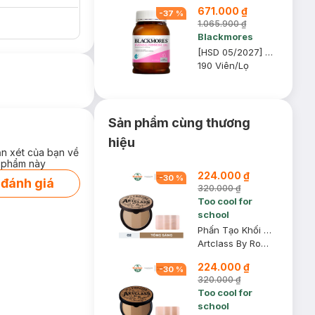
671.000 ₫
Phẩm trị giá 70K
-
37
%
(SL có hạn)
1.065.900 ₫
Blackmores
[HSD 05/2027] Thực Phẩm Bảo Vệ Sức Khỏe Blackmores Evening Primrose Oil
190 Viên/Lọ
Sản phẩm cùng thương
hiệu
ận xét của bạn về
 phẩm này
224.000 ₫
-
30
%
 đánh giá
320.000 ₫
Too cool for
school
Phấn Tạo Khối Too Cool For School 02 Màu Sáng 9.5g
Artclass By Rodin Shading - 02 Modern
224.000 ₫
-
30
%
320.000 ₫
Too cool for
school