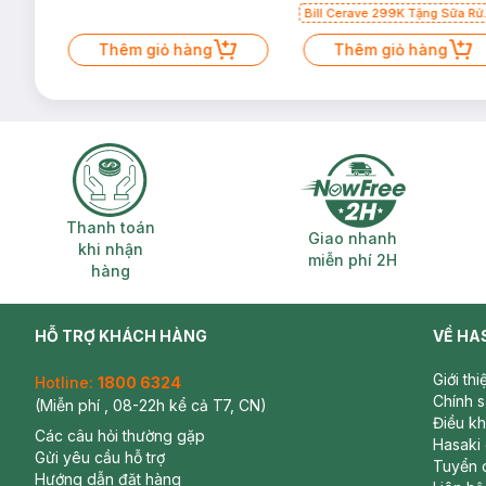
Bill Cerave 299K Tặng Sữa Rử
Mặt Cerave 30ml (SL có hạn)
Thêm giỏ hàng
Thêm giỏ hàng
Thanh toán khi nhận hàng
Giao nhanh miễ
Thanh toán
Giao nhanh
khi nhận
miễn phí 2H
hàng
HỖ TRỢ KHÁCH HÀNG
VỀ HA
Giới th
Hotline:
1800 6324
Chính 
(Miễn phí , 08-22h kể cả T7, CN)
Điều k
Các câu hỏi thường gặp
Hasaki
Gửi yêu cầu hỗ trợ
Tuyển 
Hướng dẫn đặt hàng