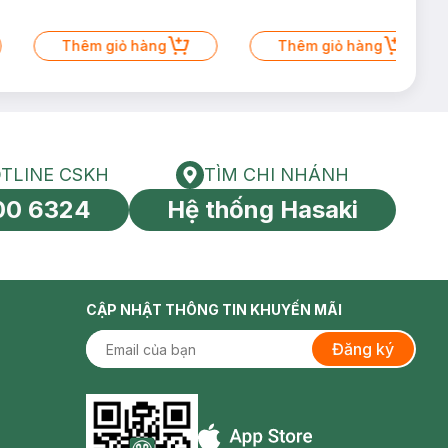
Thêm giỏ hàng
Thêm giỏ hàng
TLINE CSKH
TÌM CHI NHÁNH
HOTLINE CSKH
Tìm chi nhánh
00 6324
Hệ thống Hasaki
tín toàn cầu
CẬP NHẬT THÔNG TIN KHUYẾN MÃI
Đăng ký