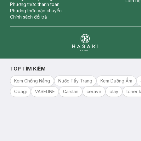
Liên hệ
Phương thức thanh toán
Phương thức vận chuyển
Chính sách đổi trả
Clinic
TOP TÌM KIẾM
Kem Chống Nắng
Nước Tẩy Trang
Kem Dưỡng Ẩm
Obagi
VASELINE
Carslan
cerave
olay
toner k