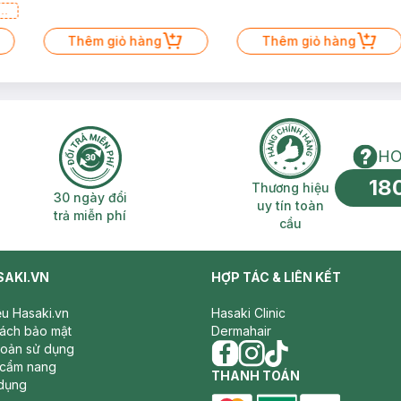
a
Thêm giỏ hàng
Thêm giỏ hàng
HO
18
n phí 2H
30 ngày đổi trả miễn phí
Thương hiệu uy 
Thương hiệu
30 ngày đổi
uy tín toàn
trả miễn phí
cầu
SAKI.VN
HỢP TÁC & LIÊN KẾT
iệu Hasaki.vn
Hasaki Clinic
sách bảo mật
Dermahair
hoản sử dụng
 cẩm nang
facebook
THANH TOÁN
instagram
tiktok
dụng