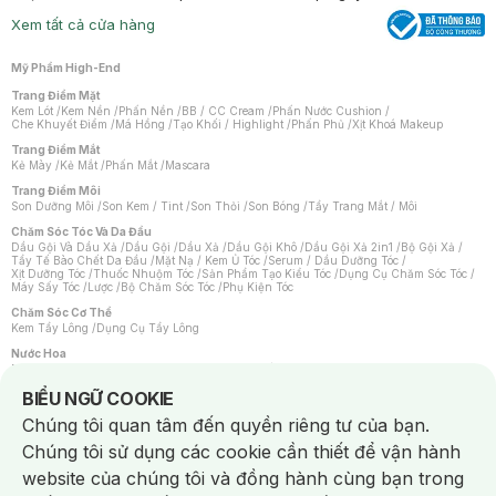
Xem tất cả cửa hàng
Mỹ Phẩm High-End
Trang Điểm Mặt
Kem Lót
/
Kem Nền
/
Phấn Nền
/
BB / CC Cream
/
Phấn Nước Cushion
/
Che Khuyết Điểm
/
Má Hồng
/
Tạo Khối / Highlight
/
Phấn Phủ
/
Xịt Khoá Makeup
Trang Điểm Mắt
Kẻ Mày
/
Kẻ Mắt
/
Phấn Mắt
/
Mascara
Trang Điểm Môi
Son Dưỡng Môi
/
Son Kem / Tint
/
Son Thỏi
/
Son Bóng
/
Tẩy Trang Mắt / Môi
Chăm Sóc Tóc Và Da Đầu
Dầu Gội Và Dầu Xả
/
Dầu Gội
/
Dầu Xả
/
Dầu Gội Khô
/
Dầu Gội Xả 2in1
/
Bộ Gội Xả
/
Tẩy Tế Bào Chết Da Đầu
/
Mặt Nạ / Kem Ủ Tóc
/
Serum / Dầu Dưỡng Tóc
/
Xịt Dưỡng Tóc
/
Thuốc Nhuộm Tóc
/
Sản Phẩm Tạo Kiểu Tóc
/
Dụng Cụ Chăm Sóc Tóc
/
Máy Sấy Tóc
/
Lược
/
Bộ Chăm Sóc Tóc
/
Phụ Kiện Tóc
Chăm Sóc Cơ Thể
Kem Tẩy Lông
/
Dụng Cụ Tẩy Lông
Nước Hoa
Nước Hoa Nữ
/
Nước Hoa Nam
/
Nước Hoa Cao Cấp
/
Xịt Thơm Toàn Thân
/
Nước Hoa Vùng Kín
Notice about cookies usage
BIỂU NGỮ COOKIE
Chăm Sóc Cá Nhân
Chúng tôi quan tâm đến quyền riêng tư của bạn.
Chống Muỗi
/
Khẩu Trang
/
Máy Massage
/
Mặt Nạ Xông Hơi
/
Nước Rửa Tay
/
Sản Phẩm Chăm Sóc Khác
/
Bàn Chải Đánh Răng
/
Bàn Chải Điện
/
Chúng tôi sử dụng các cookie cần thiết để vận hành
Hỗ Trợ Trắng Răng
/
Kem Đánh Răng
/
Máy Tăm Nước
/
Nước Súc Miệng
/
Tăm / Chỉ Nha Khoa
/
Xịt Thơm Miệng
/
Dung Dịch Vệ Sinh
/
Dưỡng Vùng Kín
/
website của chúng tôi và đồng hành cùng bạn trong
Khăn Ướt Vệ Sinh Vùng Kín
/
Băng Vệ Sinh
/
Tampon
/
Bọt Cạo Râu
/
Dao Cạo Râu
/
Máy Cạo Râu