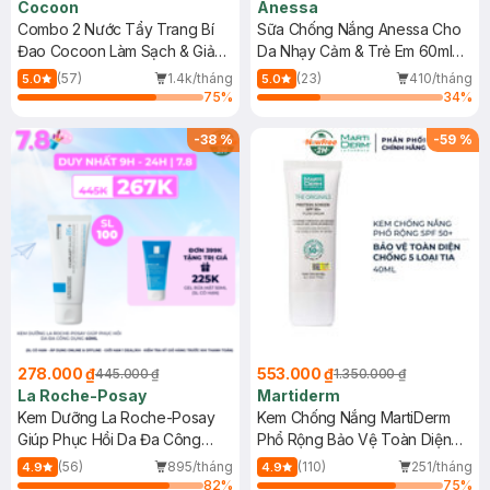
Cocoon
Anessa
Combo 2 Nước Tẩy Trang Bí
Sữa Chống Nắng Anessa Cho
Đao Cocoon Làm Sạch & Giảm
Da Nhạy Cảm & Trẻ Em 60ml
Dầu 500ml
(Mới)
(57)
1.4k/tháng
(23)
410/tháng
5.0
5.0
75
%
34
%
-
38
%
-
59
%
278.000 ₫
553.000 ₫
445.000 ₫
1.350.000 ₫
La Roche-Posay
Martiderm
Kem Dưỡng La Roche-Posay
Kem Chống Nắng MartiDerm
Giúp Phục Hồi Da Đa Công
Phổ Rộng Bảo Vệ Toàn Diện
Dụng 40ml
40ml
(56)
895/tháng
(110)
251/tháng
4.9
4.9
82
%
75
%