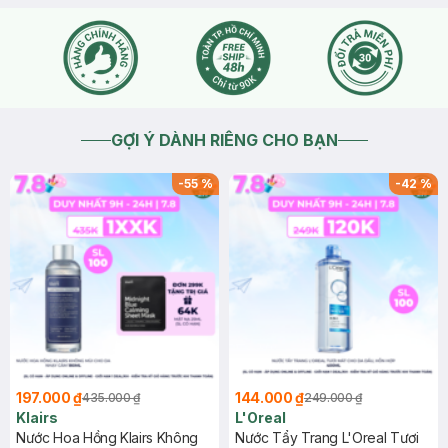
GỢI Ý DÀNH RIÊNG CHO BẠN
-
55
%
-
42
%
197.000 ₫
144.000 ₫
435.000 ₫
249.000 ₫
Klairs
L'Oreal
Nước Hoa Hồng Klairs Không
Nước Tẩy Trang L'Oreal Tươi