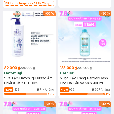
Bill La roche-posay 399K Tặng
Gel rửa mặt da dầu nhạy cảm 50ml
(SL có hạn)
-
60
%
-
36
%
82.000 ₫
133.000 ₫
205.000 ₫
209.000 ₫
Hatomugi
Garnier
Sữa Tắm Hatomugi Dưỡng Ẩm
Nước Tẩy Trang Garnier Dành
Chiết Xuất Ý Dĩ 800ml
Cho Da Dầu Và Mụn 400ml
(Mới)
(123)
714/tháng
(69)
907/tháng
4.9
4.9
52
%
64
%
-
35
%
-
42
%