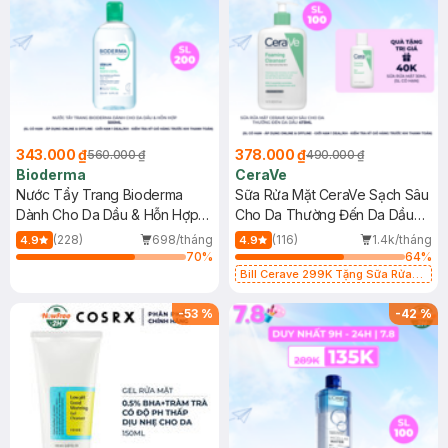
343.000 ₫
378.000 ₫
560.000 ₫
490.000 ₫
Bioderma
CeraVe
Nước Tẩy Trang Bioderma
Sữa Rửa Mặt CeraVe Sạch Sâu
Dành Cho Da Dầu & Hỗn Hợp
Cho Da Thường Đến Da Dầu
500ml
473ml
(228)
698/tháng
(116)
1.4k/tháng
4.9
4.9
70
%
64
%
Bill Cerave 299K Tặng Sữa Rửa
Mặt Cerave 30ml (SL có hạn)
-
53
%
-
42
%