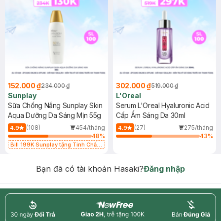
152.000 ₫
302.000 ₫
234.000 ₫
519.000 ₫
Sunplay
L'Oreal
Sữa Chống Nắng Sunplay Skin
Serum L'Oreal Hyaluronic Acid
Aqua Dưỡng Da Sáng Mịn 55g
Cấp Ẩm Sáng Da 30ml
(108)
454/tháng
(27)
275/tháng
4.9
4.9
48
%
43
%
Bill 199K Sunplay tặng Tinh Chất
Chống Nắng 7g trị giá 30K (SL có
hạn)
Bạn đã có tài khoản Hasaki?
Đăng nhập