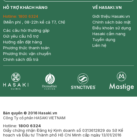
return
nowfree
price
HỖ TRỢ KHÁCH HÀNG
VỀ HASAKI.VN
Hotline:
1800 6324
Giới thiệu Hasaki.vn
(Miễn phí , 08-22h kể cả T7, CN)
Chính sách bảo mật
Điều khoản sử dụng
Các câu hỏi thường gặp
Hasaki cẩm nang
Gửi yêu cầu hỗ trợ
Tuyển dụng
Hướng dẫn đặt hàng
Liên hệ
Phương thức thanh toán
Phương thức vận chuyển
Chính sách đổi trả
Synctives
Clinic
Dermahair
Mastige
Bản quyền © 2016 Hasaki.vn
Công Ty cổ phần HASAKI VIETNAM
Hotline:
1800 6324
Giấy chứng nhận Đăng ký Kinh doanh số 0313612829 do Sở Kế
hoạch và Đầu tư Thành phố Hồ Chí Minh cấp ngày 13/01/2016