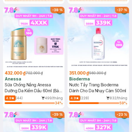
Chống Nắng Cho Da Nhạy Cảm
Gel rửa mặt da dầu nhạy cảm 50ml
SPF 50+ 20ml (SL Có Hạn)
(SL có hạn)
-
38
%
-
37
%
432.000 ₫
351.000 ₫
702.000 ₫
560.000 ₫
Anessa
Bioderma
Sữa Chống Nắng Anessa
Nước Tẩy Trang Bioderma
Dưỡng Da Kiềm Dầu 60ml (Bản
Dành Cho Da Nhạy Cảm 500ml
Mới)
(44)
499/tháng
(228)
832/tháng
4.9
4.9
34
%
59
%
-
39
%
-
23
%