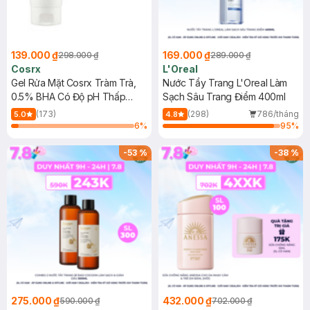
139.000 ₫
169.000 ₫
298.000 ₫
289.000 ₫
Cosrx
L'Oreal
Gel Rửa Mặt Cosrx Tràm Trà,
Nước Tẩy Trang L'Oreal Làm
0.5% BHA Có Độ pH Thấp
Sạch Sâu Trang Điểm 400ml
150ml
(173)
(298)
786/tháng
5.0
4.8
6
%
95
%
-
53
%
-
38
%
275.000 ₫
432.000 ₫
590.000 ₫
702.000 ₫