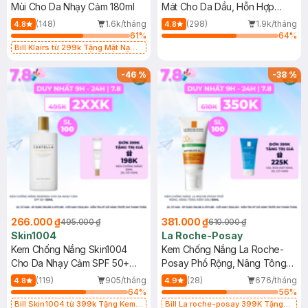
Mùi Cho Da Nhạy Cảm 180ml
Mát Cho Da Dầu, Hỗn Hợp
400ml
(148)
1.6k/tháng
(298)
1.9k/tháng
4.8
4.8
61
%
64
%
Bill Klairs từ 299k Tặng Mặt Nạ
Làm Dịu Da & Kiểm Soát Dầu Nhờn
25ml (SL Có Hạn)
-
46
%
-
38
%
266.000 ₫
381.000 ₫
495.000 ₫
610.000 ₫
Skin1004
La Roche-Posay
Kem Chống Nắng Skin1004
Kem Chống Nắng La Roche-
Cho Da Nhạy Cảm SPF 50+
Posay Phổ Rộng, Nâng Tông
50ml
Kiềm Dầu 50ml
(119)
905/tháng
(28)
676/tháng
4.8
4.9
64
%
56
%
Bill Skin1004 từ 399k Tặng Kem
Bill La roche-posay 399K Tặng