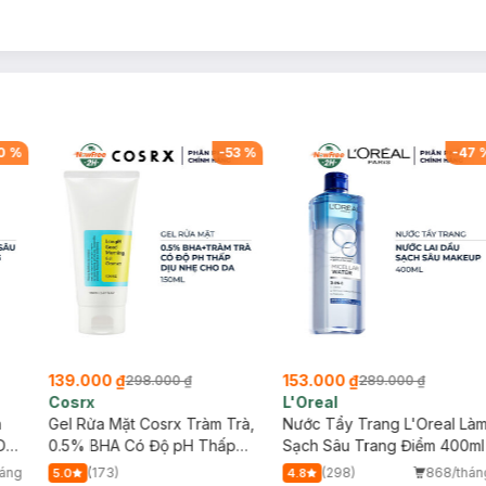
0
%
-
53
%
-
47
139.000 ₫
153.000 ₫
298.000 ₫
289.000 ₫
Cosrx
L'Oreal
h
Gel Rửa Mặt Cosrx Tràm Trà,
Nước Tẩy Trang L'Oreal Là
Da
0.5% BHA Có Độ pH Thấp
Sạch Sâu Trang Điểm 400ml
150ml
háng
(173)
(298)
868/thán
5.0
4.8