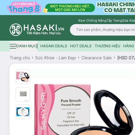
Kem Chống Nắng
Tẩy Trang
Sữa Rửa
Logo
DANH MỤC
HASAKI DEALS
HOT DEALS
THƯƠNG HIỆU
HÀNG 
Hamburger icon
Trang chủ
Sức Khỏe - Làm Đẹp
Clearance Sale
[HSD 07/