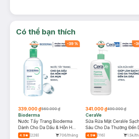
Có thể bạn thích
-
39
%
-
39
%
-
3
339.000 ₫
341.000 ₫
560.000 ₫
490.000 ₫
Bioderma
CeraVe
rma
Nước Tẩy Trang Bioderma
Sữa Rửa Mặt CeraVe Sạc
m
Dành Cho Da Dầu & Hỗn Hợp
Sâu Cho Da Thường Đến 
500ml
Dầu 473ml
/tháng
(228)
706/tháng
(116)
1.5k/t
4.9
4.9