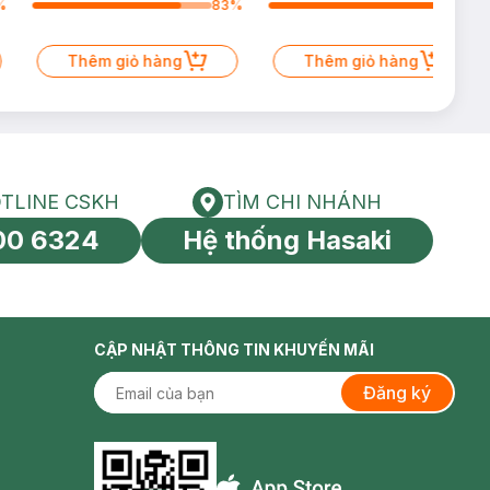
%
83
%
98
%
Thêm giỏ hàng
Thêm giỏ hàng
TLINE CSKH
TÌM CHI NHÁNH
HOTLINE CSKH
Tìm chi nhánh
00 6324
Hệ thống Hasaki
tín toàn cầu
CẬP NHẬT THÔNG TIN KHUYẾN MÃI
Đăng ký