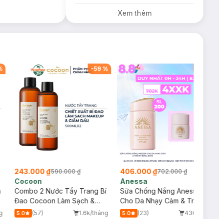
Dầu Không Màu
Xem thêm
7g trị giá 198K
(SL có hạn)
%
-
59
%
-
42
%
243.000 ₫
406.000 ₫
590.000 ₫
702.000 ₫
Cocoon
Anessa
m
Combo 2 Nước Tẩy Trang Bí
Sữa Chống Nắng Anessa
Đao Cocoon Làm Sạch &
Cho Da Nhạy Cảm & Trẻ Em
Giảm Dầu 500ml
60ml (Mới)
g
(57)
1.6k/tháng
(23)
436/tháng
5.0
5.0