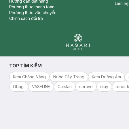
Hướng dẫn đặt hàng
Liên hệ
Phương thức thanh toán
Phương thức vận chuyển
Chính sách đổi trả
Clinic
TOP TÌM KIẾM
Kem Chống Nắng
Nước Tẩy Trang
Kem Dưỡng Ẩm
Obagi
VASELINE
Carslan
cerave
olay
toner k