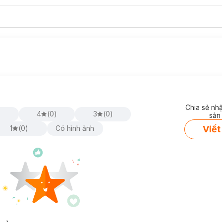
Chia sẻ nh
)
4
(
0
)
3
(
0
)
sản
Viết
1
(
0
)
Có hình ảnh