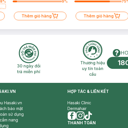
28
%
9
%
75
a
Thêm giỏ hàng
Thêm giỏ hàng
HO
18
n phí 2H
30 ngày đổi trả miễn phí
Thương hiệu uy 
Thương hiệu
30 ngày đổi
uy tín toàn
trả miễn phí
cầu
SAKI.VN
HỢP TÁC & LIÊN KẾT
iệu Hasaki.vn
Hasaki Clinic
sách bảo mật
Dermahair
hoản sử dụng
 cẩm nang
facebook
THANH TOÁN
instagram
tiktok
dụng