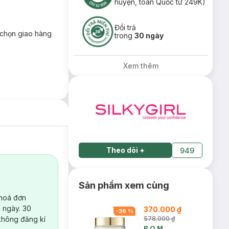
huyện, toàn Quốc từ 249K)
Đổi trả
chọn giao hàng
trong
30 ngày
Xem thêm
Theo dõi
+
949
Sản phẩm xem cùng
 hoá đơn
 ngày. 30
370.000 ₫
-
36
%
không đăng kí
578.000 ₫
B.O.M