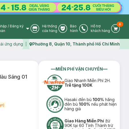
0
nhập
/
Đăng ký
Hệ thống
Bảo
Hỗ trợ
User Icon
Store Icon
Warranty Icon
Phone Icon
Cart I
oản
cửa hàng
hành
khách hàng
ải ứng dụng
Phường 8, Quận 10, Thành phố Hồ Chí Minh
Map icon
MIỄN PHÍ VẬN CHUYỂN
Màu Sáng 01
Giao Nhanh Miễn Phí 2H.
Trễ tặng 100K
Hasaki đền bù
100%
hãng
đền bù
100%
nếu phát hiện
ạn)
hàng giả
Giao Hàng Miễn Phí
(từ
90K tại 60 Tỉnh Thành trừ