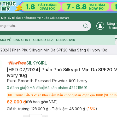
 Mặt
Tẩy tế bào chết
Bioderma
Nước Giặt
Bagsmart
Đăng 
Search icon
Tài kh
T
MỚI VỀ
BÁN CHẠY
CLINIC & SPA
DERMAHAIR
2024] Phấn Phủ Silkygirl Mịn Da SPF20 Màu Sáng 01 Ivory 10g
SILKYGIRL
[HSD 07/2024] Phấn Phủ Silkygirl Mịn Da SPF20 
Ivory 10g
Pure Smooth Pressed Powder #01 Ivory
0
đánh giá
|
0
Hỏi đáp
|
Mã sản phẩm:
422216691
BILL 199K TẶNG Phấn Phủ Kiềm Dầu Không Màu 7g trị giá 198K (SL có h
82.000 ₫
(Đã bao gồm VAT)
Giá thị trường:
128.000 ₫
- Tiết kiệm:
46.000 ₫
(
36
%
)