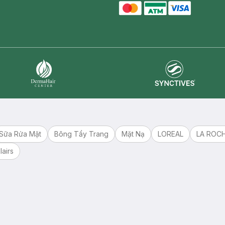
master card
ATM card
visa card
Synctives
Dermahair
Sữa Rửa Mặt
Bông Tẩy Trang
Mặt Nạ
LOREAL
LA ROC
lairs