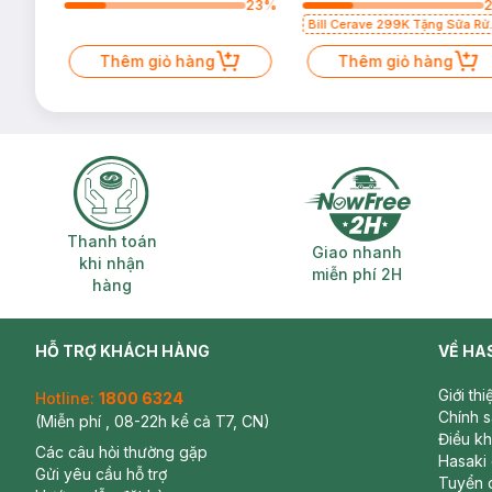
71
%
23
%
Bill Cerave 299K Tặng Sữa Rử
Mặt Cerave 30ml (SL có hạn)
Thêm giỏ hàng
Thêm giỏ hàng
Thanh toán khi nhận hàng
Giao nhanh miễ
Thanh toán
Giao nhanh
khi nhận
miễn phí 2H
hàng
HỖ TRỢ KHÁCH HÀNG
VỀ HA
Giới th
Hotline:
1800 6324
Chính 
(Miễn phí , 08-22h kể cả T7, CN)
Điều k
Các câu hỏi thường gặp
Hasaki
Gửi yêu cầu hỗ trợ
Tuyển 