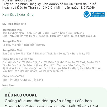
Hotline:
1800 6324
Giấy chứng nhận Đăng ký Kinh doanh số 0313612829 do Sở Kế
hoạch và Đầu tư Thành phố Hồ Chí Minh cấp ngày 13/01/2016
Xem tất cả cửa hàng
Mỹ Phẩm High-End
Trang Điểm Mặt
Kem Lót
/
Kem Nền
/
Phấn Nền
/
BB / CC Cream
/
Phấn Nước Cushion
/
Che Khuyết Điểm
/
Má Hồng
/
Tạo Khối / Highlight
/
Phấn Phủ
/
Xịt Khoá Makeup
Trang Điểm Mắt
Kẻ Mày
/
Kẻ Mắt
/
Phấn Mắt
/
Mascara
Trang Điểm Môi
Son Dưỡng Môi
/
Son Kem / Tint
/
Son Thỏi
/
Son Bóng
/
Tẩy Trang Mắt / Môi
Chăm Sóc Tóc Và Da Đầu
Dầu Gội Và Dầu Xả
/
Dầu Gội
/
Dầu Xả
/
Dầu Gội Khô
/
Dầu Gội Xả 2in1
/
Bộ Gội Xả
/
Tẩy Tế Bào Chết Da Đầu
/
Mặt Nạ / Kem Ủ Tóc
/
Serum / Dầu Dưỡng Tóc
/
Xịt Dưỡng Tóc
/
Thuốc Nhuộm Tóc
/
Sản Phẩm Tạo Kiểu Tóc
/
Dụng Cụ Chăm Sóc Tóc
/
Máy Sấy Tóc
/
Lược
/
Bộ Chăm Sóc Tóc
/
Phụ Kiện Tóc
Chăm Sóc Cơ Thể
Kem Tẩy Lông
/
Dụng Cụ Tẩy Lông
Nước Hoa
Nước Hoa Nữ
/
Nước Hoa Nam
/
Nước Hoa Cao Cấp
/
Xịt Thơm Toàn Thân
/
Nước Hoa Vùng Kín
Notice about cookies usage
BIỂU NGỮ COOKIE
Chăm Sóc Cá Nhân
Chúng tôi quan tâm đến quyền riêng tư của bạn.
Chống Muỗi
/
Khẩu Trang
/
Máy Massage
/
Mặt Nạ Xông Hơi
/
Nước Rửa Tay
/
Sản Phẩm Chăm Sóc Khác
/
Bàn Chải Đánh Răng
/
Bàn Chải Điện
/
Chúng tôi sử dụng các cookie cần thiết để vận hành
Hỗ Trợ Trắng Răng
/
Kem Đánh Răng
/
Máy Tăm Nước
/
Nước Súc Miệng
/