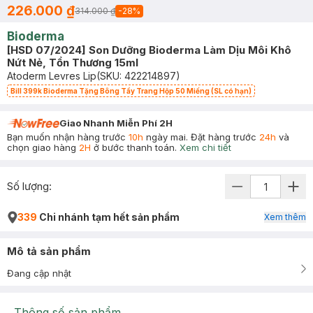
226.000 ₫
314.000 ₫
-
28
%
Bioderma
[HSD 07/2024] Son Dưỡng Bioderma Làm Dịu Môi Khô
Nứt Nẻ, Tổn Thương 15ml
Atoderm Levres Lip
(SKU:
422214897
)
Bill 399k Bioderma Tặng Bông Tẩy Trang Hộp 50 Miếng (SL có hạn)
Giao Nhanh Miễn Phí 2H
Bạn muốn nhận hàng trước
10h
ngày mai. Đặt hàng trước
24h
và
chọn giao hàng
2H
ở bước thanh toán.
Xem chi tiết
Số lượng:
339
Chi nhánh tạm hết sản phẩm
Xem thêm
Mô tả sản phẩm
Đang cập nhật
Thông số sản phẩm