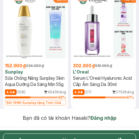
152.000 ₫
302.000 ₫
234.000 ₫
519.000 ₫
Sunplay
L'Oreal
Sữa Chống Nắng Sunplay Skin
Serum L'Oreal Hyaluronic Acid
Aqua Dưỡng Da Sáng Mịn 55g
Cấp Ẩm Sáng Da 30ml
(108)
454/tháng
(27)
275/tháng
4.9
4.9
48
%
61
%
Bill 199K Sunplay tặng Tinh Chất
Chống Nắng 7g trị giá 30K (SL có
hạn)
Bạn đã có tài khoản Hasaki?
Đăng nhập