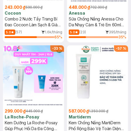
243.000 ₫
448.000 ₫
590.000 ₫
702.000 ₫
Cocoon
Anessa
Combo 2 Nước Tẩy Trang Bí
Sữa Chống Nắng Anessa Cho
Đao Cocoon Làm Sạch & Giảm
Da Nhạy Cảm & Trẻ Em 60ml
Dầu 500ml
(Mới)
(57)
1.6k/tháng
(23)
395/tháng
5.0
5.0
65
%
35
%
-
33
%
-
57
%
299.000 ₫
587.000 ₫
445.000 ₫
1.350.000 ₫
La Roche-Posay
Martiderm
Kem Dưỡng La Roche-Posay
Kem Chống Nắng MartiDerm
Giúp Phục Hồi Da Đa Công
Phổ Rộng Bảo Vệ Toàn Diện