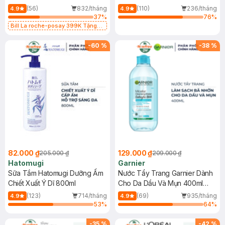
Dụng 40ml
40ml
(56)
832/tháng
(110)
236/tháng
4.9
4.9
37
%
76
%
Bill La roche-posay 399K Tặng
Gel rửa mặt da dầu nhạy cảm 50ml
(SL có hạn)
-
60
%
-
38
%
82.000 ₫
129.000 ₫
205.000 ₫
209.000 ₫
Hatomugi
Garnier
Sữa Tắm Hatomugi Dưỡng Ẩm
Nước Tẩy Trang Garnier Dành
Chiết Xuất Ý Dĩ 800ml
Cho Da Dầu Và Mụn 400ml
(Mới)
(123)
714/tháng
(69)
935/tháng
4.9
4.9
53
%
64
%
-
35
%
-
42
%