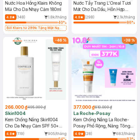
Nước Hoa Hồng Klairs Không
Nước Tẩy Trang L'Oreal Tươi
Mùi Cho Da Nhạy Cảm 180ml
Mát Cho Da Dầu, Hỗn Hợp
400ml
(148)
1.8k/tháng
(298)
2.1k/tháng
4.8
4.8
40
%
86
%
Bill Klairs từ 299k Tặng Mặt Nạ
Làm Dịu Da & Kiểm Soát Dầu Nhờn
25ml (SL Có Hạn)
-
46
%
-
38
%
266.000 ₫
377.000 ₫
495.000 ₫
610.000 ₫
Skin1004
La Roche-Posay
Kem Chống Nắng Skin1004
Kem Chống Nắng La Roche-
Cho Da Nhạy Cảm SPF 50+
Posay Phổ Rộng, Nâng Tông
50ml
Kiềm Dầu 50ml
(119)
905/tháng
(28)
683/tháng
4.8
4.9
64
%
83
%