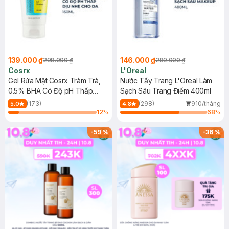
139.000 ₫
146.000 ₫
298.000 ₫
289.000 ₫
Cosrx
L'Oreal
Gel Rửa Mặt Cosrx Tràm Trà,
Nước Tẩy Trang L'Oreal Làm
0.5% BHA Có Độ pH Thấp
Sạch Sâu Trang Điểm 400ml
150ml
(173)
(298)
910/tháng
5.0
4.8
12
%
68
%
-
59
%
-
36
%