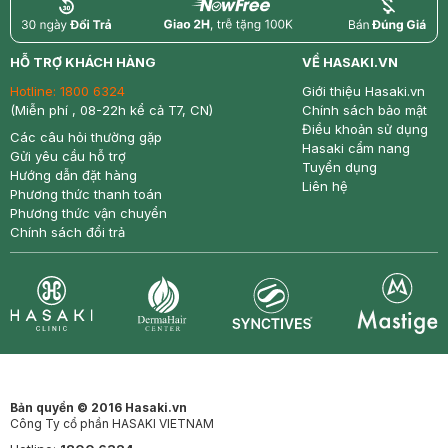
return
nowfree
price
HỖ TRỢ KHÁCH HÀNG
VỀ HASAKI.VN
Hotline:
1800 6324
Giới thiệu Hasaki.vn
(Miễn phí , 08-22h kể cả T7, CN)
Chính sách bảo mật
Điều khoản sử dụng
Các câu hỏi thường gặp
Hasaki cẩm nang
Gửi yêu cầu hỗ trợ
Tuyển dụng
Hướng dẫn đặt hàng
Liên hệ
Phương thức thanh toán
Phương thức vận chuyển
Chính sách đổi trả
Synctives
Clinic
Dermahair
Mastige
Bản quyền © 2016 Hasaki.vn
Công Ty cổ phần HASAKI VIETNAM