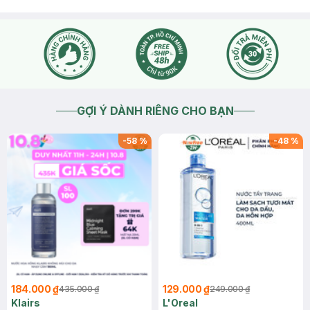
GỢI Ý DÀNH RIÊNG CHO BẠN
-
58
%
-
48
%
184.000 ₫
129.000 ₫
435.000 ₫
249.000 ₫
Klairs
L'Oreal