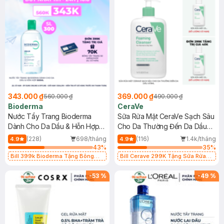
343.000 ₫
369.000 ₫
560.000 ₫
490.000 ₫
Bioderma
CeraVe
Nước Tẩy Trang Bioderma
Sữa Rửa Mặt CeraVe Sạch Sâu
Dành Cho Da Dầu & Hỗn Hợp
Cho Da Thường Đến Da Dầu
500ml
473ml
(228)
698/tháng
(116)
1.4k/tháng
4.9
4.9
43
%
35
%
Bill 399k Bioderma Tặng Bông
Bill Cerave 299K Tặng Sữa Rửa
Tẩy Trang Hộp 50 Miếng (SL có
Mặt Cerave 30ml (SL có hạn)
hạn)
-
53
%
-
49
%