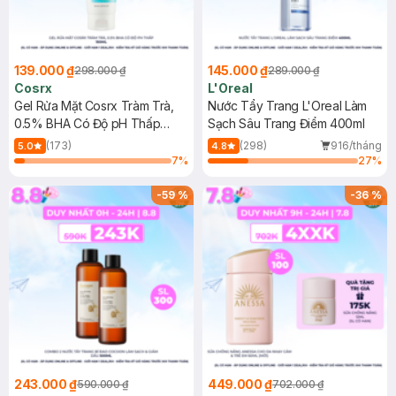
139.000 ₫
145.000 ₫
298.000 ₫
289.000 ₫
Cosrx
L'Oreal
Gel Rửa Mặt Cosrx Tràm Trà,
Nước Tẩy Trang L'Oreal Làm
0.5% BHA Có Độ pH Thấp
Sạch Sâu Trang Điểm 400ml
150ml
(173)
(298)
916/tháng
5.0
4.8
7
%
27
%
-
59
%
-
36
%
243.000 ₫
449.000 ₫
590.000 ₫
702.000 ₫