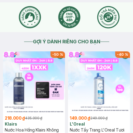
GỢI Ý DÀNH RIÊNG CHO BẠN
-
50
%
-
40
%
218.000 ₫
149.000 ₫
435.000 ₫
249.000 ₫
Klairs
L'Oreal
Nước Hoa Hồng Klairs Không
Nước Tẩy Trang L'Oreal Tươi