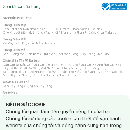
Xem tất cả cửa hàng
Mỹ Phẩm High-End
Trang Điểm Mặt
Kem Lót
/
Kem Nền
/
Phấn Nền
/
BB / CC Cream
/
Phấn Nước Cushion
/
Che Khuyết Điểm
/
Má Hồng
/
Tạo Khối / Highlight
/
Phấn Phủ
/
Xịt Khoá Makeup
Trang Điểm Mắt
Kẻ Mày
/
Kẻ Mắt
/
Phấn Mắt
/
Mascara
Trang Điểm Môi
Son Dưỡng Môi
/
Son Kem / Tint
/
Son Thỏi
/
Son Bóng
/
Tẩy Trang Mắt / Môi
Chăm Sóc Tóc Và Da Đầu
Dầu Gội Và Dầu Xả
/
Dầu Gội
/
Dầu Xả
/
Dầu Gội Khô
/
Dầu Gội Xả 2in1
/
Bộ Gội Xả
/
Tẩy Tế Bào Chết Da Đầu
/
Mặt Nạ / Kem Ủ Tóc
/
Serum / Dầu Dưỡng Tóc
/
Xịt Dưỡng Tóc
/
Thuốc Nhuộm Tóc
/
Sản Phẩm Tạo Kiểu Tóc
/
Dụng Cụ Chăm Sóc Tóc
/
Máy Sấy Tóc
/
Lược
/
Bộ Chăm Sóc Tóc
/
Phụ Kiện Tóc
Chăm Sóc Cơ Thể
Kem Tẩy Lông
/
Dụng Cụ Tẩy Lông
Nước Hoa
Nước Hoa Nữ
/
Nước Hoa Nam
/
Nước Hoa Cao Cấp
/
Xịt Thơm Toàn Thân
/
Nước Hoa Vùng Kín
Notice about cookies usage
BIỂU NGỮ COOKIE
Chăm Sóc Cá Nhân
Chúng tôi quan tâm đến quyền riêng tư của bạn.
Chống Muỗi
/
Khẩu Trang
/
Máy Massage
/
Mặt Nạ Xông Hơi
/
Nước Rửa Tay
/
Sản Phẩm Chăm Sóc Khác
/
Bàn Chải Đánh Răng
/
Bàn Chải Điện
/
Chúng tôi sử dụng các cookie cần thiết để vận hành
Hỗ Trợ Trắng Răng
/
Kem Đánh Răng
/
Máy Tăm Nước
/
Nước Súc Miệng
/
Tăm / Chỉ Nha Khoa
/
Xịt Thơm Miệng
/
Dung Dịch Vệ Sinh
/
Dưỡng Vùng Kín
/
website của chúng tôi và đồng hành cùng bạn trong
Khăn Ướt Vệ Sinh Vùng Kín
/
Băng Vệ Sinh
/
Tampon
/
Bọt Cạo Râu
/
Dao Cạo Râu
/
Máy Cạo Râu