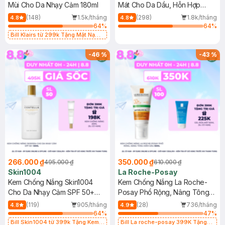
Mùi Cho Da Nhạy Cảm 180ml
Mát Cho Da Dầu, Hỗn Hợp
400ml
(148)
1.5k/tháng
(298)
1.8k/tháng
4.8
4.8
64
%
64
%
Bill Klairs từ 299k Tặng Mặt Nạ
Làm Dịu Da & Kiểm Soát Dầu Nhờn
25ml (SL Có Hạn)
-
46
%
-
43
%
266.000 ₫
350.000 ₫
495.000 ₫
610.000 ₫
Skin1004
La Roche-Posay
Kem Chống Nắng Skin1004
Kem Chống Nắng La Roche-
Cho Da Nhạy Cảm SPF 50+
Posay Phổ Rộng, Nâng Tông
50ml
Kiềm Dầu 50ml
(119)
905/tháng
(28)
736/tháng
4.8
4.9
64
%
47
%
Bill Skin1004 từ 399k Tặng Kem
Bill La roche-posay 399K Tặng