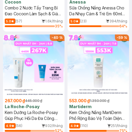
Cocoon
Anessa
Combo 2 Nước Tẩy Trang Bí
Sữa Chống Nắng Anessa Cho
Đao Cocoon Làm Sạch & Giảm
Da Nhạy Cảm & Trẻ Em 60ml
Dầu 500ml
(Mới)
(57)
1.6k/tháng
(23)
394/tháng
5.0
5.0
35
%
64
%
-
40
%
-
59
%
267.000 ₫
553.000 ₫
445.000 ₫
1.350.000 ₫
La Roche-Posay
Martiderm
Kem Dưỡng La Roche-Posay
Kem Chống Nắng MartiDerm
Giúp Phục Hồi Da Đa Công
Phổ Rộng Bảo Vệ Toàn Diện
Dụng 40ml
40ml
(56)
932/tháng
(110)
251/tháng
4.9
4.9
52
%
75
%