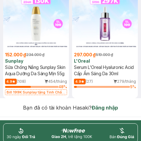
152.000 ₫
297.000 ₫
234.000 ₫
519.000 ₫
Sunplay
L'Oreal
Sữa Chống Nắng Sunplay Skin
Serum L'Oreal Hyaluronic Acid
Aqua Dưỡng Da Sáng Mịn 55g
Cấp Ẩm Sáng Da 30ml
(108)
454/tháng
(27)
279/tháng
4.9
4.9
48
%
5
%
Bill 199K Sunplay tặng Tinh Chất
Chống Nắng 7g trị giá 30K (SL có
hạn)
Bạn đã có tài khoản Hasaki?
Đăng nhập