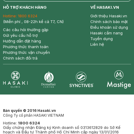
return
nowfree
price
HỖ TRỢ KHÁCH HÀNG
VỀ HASAKI.VN
Hotline:
1800 6324
Giới thiệu Hasaki.vn
(Miễn phí , 08-22h kể cả T7, CN)
Chính sách bảo mật
Điều khoản sử dụng
Các câu hỏi thường gặp
Hasaki cẩm nang
Gửi yêu cầu hỗ trợ
Tuyển dụng
Hướng dẫn đặt hàng
Liên hệ
Phương thức thanh toán
Phương thức vận chuyển
Chính sách đổi trả
Synctives
Clinic
Dermahair
Mastige
Bản quyền © 2016 Hasaki.vn
Công Ty cổ phần HASAKI VIETNAM
Hotline:
1800 6324
Giấy chứng nhận Đăng ký Kinh doanh số 0313612829 do Sở Kế
hoạch và Đầu tư Thành phố Hồ Chí Minh cấp ngày 13/01/2016