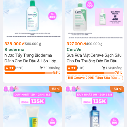
338.000 ₫
327.000 ₫
560.000 ₫
490.000 ₫
Bioderma
CeraVe
Nước Tẩy Trang Bioderma
Sữa Rửa Mặt CeraVe Sạch Sâu
Dành Cho Da Dầu & Hỗn Hợp
Cho Da Thường Đến Da Dầu
500ml
473ml
(228)
709/tháng
(116)
1.6k/tháng
4.9
4.9
84
%
78
%
Bill Cerave 299K Tặng Sữa Rửa
Mặt Cerave 30ml (SL có hạn)
-
53
%
-
50
%