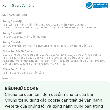
Xem tất cả cửa hàng
Mỹ Phẩm High-End
Trang Điểm Mặt
Kem Lót
/
Kem Nền
/
Phấn Nền
/
BB / CC Cream
/
Phấn Nước Cushion
/
Che Khuyết Điểm
/
Má Hồng
/
Tạo Khối / Highlight
/
Phấn Phủ
/
Xịt Khoá Makeup
Trang Điểm Mắt
Kẻ Mày
/
Kẻ Mắt
/
Phấn Mắt
/
Mascara
Trang Điểm Môi
Son Dưỡng Môi
/
Son Kem / Tint
/
Son Thỏi
/
Son Bóng
/
Tẩy Trang Mắt / Môi
Chăm Sóc Tóc Và Da Đầu
Dầu Gội Và Dầu Xả
/
Dầu Gội
/
Dầu Xả
/
Dầu Gội Khô
/
Dầu Gội Xả 2in1
/
Bộ Gội Xả
/
Tẩy Tế Bào Chết Da Đầu
/
Mặt Nạ / Kem Ủ Tóc
/
Serum / Dầu Dưỡng Tóc
/
Xịt Dưỡng Tóc
/
Thuốc Nhuộm Tóc
/
Sản Phẩm Tạo Kiểu Tóc
/
Dụng Cụ Chăm Sóc Tóc
/
Máy Sấy Tóc
/
Lược
/
Bộ Chăm Sóc Tóc
/
Phụ Kiện Tóc
Chăm Sóc Cơ Thể
Kem Tẩy Lông
/
Dụng Cụ Tẩy Lông
Nước Hoa
Nước Hoa Nữ
/
Nước Hoa Nam
/
Nước Hoa Cao Cấp
/
Xịt Thơm Toàn Thân
/
Nước Hoa Vùng Kín
Notice about cookies usage
BIỂU NGỮ COOKIE
Chăm Sóc Cá Nhân
Chúng tôi quan tâm đến quyền riêng tư của bạn.
Chống Muỗi
/
Khẩu Trang
/
Máy Massage
/
Mặt Nạ Xông Hơi
/
Nước Rửa Tay
/
Sản Phẩm Chăm Sóc Khác
/
Bàn Chải Đánh Răng
/
Bàn Chải Điện
/
Chúng tôi sử dụng các cookie cần thiết để vận hành
Hỗ Trợ Trắng Răng
/
Kem Đánh Răng
/
Máy Tăm Nước
/
Nước Súc Miệng
/
Tăm / Chỉ Nha Khoa
/
Xịt Thơm Miệng
/
Dung Dịch Vệ Sinh
/
Dưỡng Vùng Kín
/
website của chúng tôi và đồng hành cùng bạn trong
Khăn Ướt Vệ Sinh Vùng Kín
/
Băng Vệ Sinh
/
Tampon
/
Bọt Cạo Râu
/
Dao Cạo Râu
/
Máy Cạo Râu