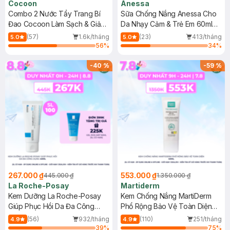
Cocoon
Anessa
Combo 2 Nước Tẩy Trang Bí
Sữa Chống Nắng Anessa Cho
Đao Cocoon Làm Sạch & Giảm
Da Nhạy Cảm & Trẻ Em 60ml
Dầu 500ml
(Mới)
(57)
1.6k/tháng
(23)
413/tháng
5.0
5.0
56
%
34
%
-
40
%
-
59
%
267.000 ₫
553.000 ₫
445.000 ₫
1.350.000 ₫
La Roche-Posay
Martiderm
Kem Dưỡng La Roche-Posay
Kem Chống Nắng MartiDerm
Giúp Phục Hồi Da Đa Công
Phổ Rộng Bảo Vệ Toàn Diện
Dụng 40ml
40ml
(56)
932/tháng
(110)
251/tháng
4.9
4.9
39
%
75
%