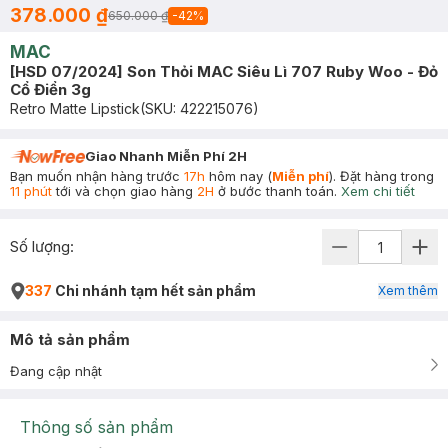
378.000 ₫
650.000 ₫
-
42
%
MAC
[HSD 07/2024] Son Thỏi MAC Siêu Lì 707 Ruby Woo - Đỏ
Cổ Điển 3g
Retro Matte Lipstick
(SKU:
422215076
)
Giao Nhanh Miễn Phí 2H
Bạn muốn nhận hàng trước
17h
hôm nay (
Miễn phí
). Đặt hàng trong
11 phút
tới và chọn giao hàng
2H
ở bước thanh toán.
Xem chi tiết
Số lượng:
337
Chi nhánh tạm hết sản phẩm
Xem thêm
Mô tả sản phẩm
Đang cập nhật
Thông số sản phẩm