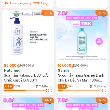
Bill La roche-posay 399K Tặng
Gel rửa mặt da dầu nhạy cảm 50ml
(SL có hạn)
-
60
%
-
49
%
82.000 ₫
107.000 ₫
205.000 ₫
209.000 ₫
Hatomugi
Garnier
Sữa Tắm Hatomugi Dưỡng Ẩm
Nước Tẩy Trang Garnier Dành
Chiết Xuất Ý Dĩ 800ml
Cho Da Dầu Và Mụn 400ml
(Mới)
(123)
714/tháng
(69)
1.1k/tháng
4.9
4.9
52
%
12
%
-
44
%
-
43
%