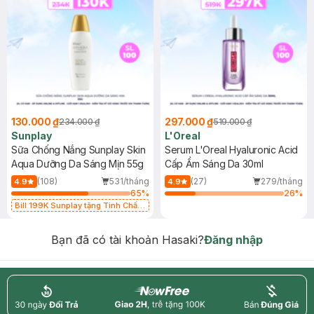
130.000 ₫
297.000 ₫
234.000 ₫
519.000 ₫
Sunplay
L'Oreal
Sữa Chống Nắng Sunplay Skin
Serum L'Oreal Hyaluronic Acid
Aqua Dưỡng Da Sáng Mịn 55g
Cấp Ẩm Sáng Da 30ml
(108)
531/tháng
(27)
279/tháng
4.9
4.9
65
%
26
%
Bill 199K Sunplay tặng Tinh Chất
Chống Nắng 7g trị giá 30K (SL có
hạn)
Bạn đã có tài khoản Hasaki?
Đăng nhập