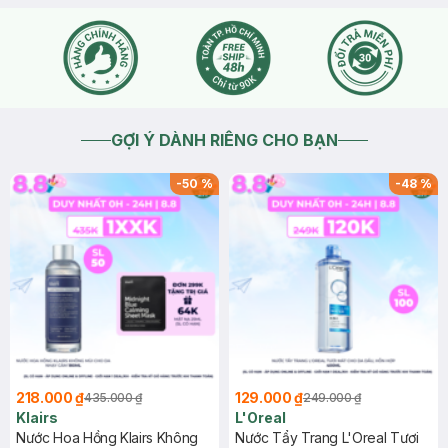
GỢI Ý DÀNH RIÊNG CHO BẠN
-
50
%
-
48
%
218.000 ₫
129.000 ₫
435.000 ₫
249.000 ₫
Klairs
L'Oreal
Nước Hoa Hồng Klairs Không
Nước Tẩy Trang L'Oreal Tươi