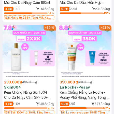
Mùi Cho Da Nhạy Cảm 180ml
Mát Cho Da Dầu, Hỗn Hợp
400ml
(148)
1.5k/tháng
(298)
2.1k/tháng
4.8
4.8
64
%
49
%
Bill Klairs từ 299k Tặng Mặt Nạ
Làm Dịu Da & Kiểm Soát Dầu Nhờn
25ml (SL Có Hạn)
-
54
%
-
43
%
230.000 ₫
350.000 ₫
495.000 ₫
610.000 ₫
Skin1004
La Roche-Posay
Kem Chống Nắng Skin1004
Kem Chống Nắng La Roche-
Cho Da Nhạy Cảm SPF 50+
Posay Phổ Rộng, Nâng Tông
50ml
Kiềm Dầu 50ml
(119)
1.0k/tháng
(28)
736/tháng
4.8
4.9
23
%
62
%
Bill Skin1004 từ 399k Tặng Kem
Bill La roche-posay 399K Tặng