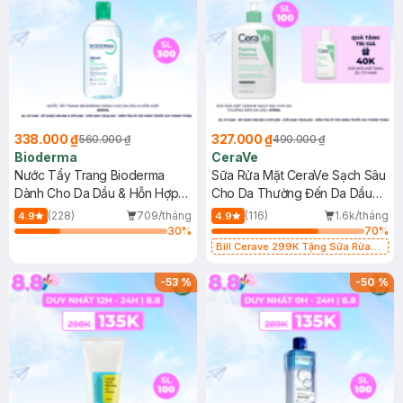
338.000 ₫
327.000 ₫
560.000 ₫
490.000 ₫
Bioderma
CeraVe
Nước Tẩy Trang Bioderma
Sữa Rửa Mặt CeraVe Sạch Sâu
Dành Cho Da Dầu & Hỗn Hợp
Cho Da Thường Đến Da Dầu
500ml
473ml
(228)
709/tháng
(116)
1.6k/tháng
4.9
4.9
30
%
70
%
Bill Cerave 299K Tặng Sữa Rửa
Mặt Cerave 30ml (SL có hạn)
-
53
%
-
50
%