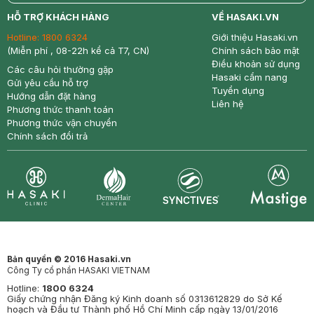
return
nowfree
price
HỖ TRỢ KHÁCH HÀNG
VỀ HASAKI.VN
Hotline:
1800 6324
Giới thiệu Hasaki.vn
(Miễn phí , 08-22h kể cả T7, CN)
Chính sách bảo mật
Điều khoản sử dụng
Các câu hỏi thường gặp
Hasaki cẩm nang
Gửi yêu cầu hỗ trợ
Tuyển dụng
Hướng dẫn đặt hàng
Liên hệ
Phương thức thanh toán
Phương thức vận chuyển
Chính sách đổi trả
Synctives
Clinic
Dermahair
Mastige
Bản quyền © 2016 Hasaki.vn
Công Ty cổ phần HASAKI VIETNAM
Hotline:
1800 6324
Giấy chứng nhận Đăng ký Kinh doanh số 0313612829 do Sở Kế
hoạch và Đầu tư Thành phố Hồ Chí Minh cấp ngày 13/01/2016