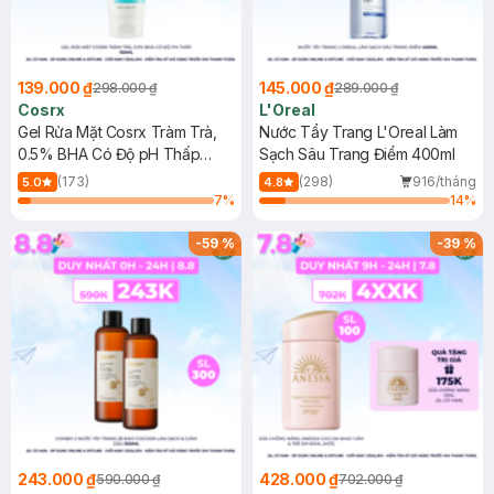
139.000 ₫
145.000 ₫
298.000 ₫
289.000 ₫
Cosrx
L'Oreal
Gel Rửa Mặt Cosrx Tràm Trà,
Nước Tẩy Trang L'Oreal Làm
0.5% BHA Có Độ pH Thấp
Sạch Sâu Trang Điểm 400ml
150ml
(173)
(298)
916/tháng
5.0
4.8
7
%
14
%
-
59
%
-
39
%
243.000 ₫
428.000 ₫
590.000 ₫
702.000 ₫