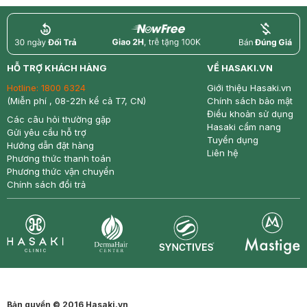
return
nowfree
price
HỖ TRỢ KHÁCH HÀNG
VỀ HASAKI.VN
Hotline:
1800 6324
Giới thiệu Hasaki.vn
(Miễn phí , 08-22h kể cả T7, CN)
Chính sách bảo mật
Điều khoản sử dụng
Các câu hỏi thường gặp
Hasaki cẩm nang
Gửi yêu cầu hỗ trợ
Tuyển dụng
Hướng dẫn đặt hàng
Liên hệ
Phương thức thanh toán
Phương thức vận chuyển
Chính sách đổi trả
Synctives
Clinic
Dermahair
Mastige
Bản quyền © 2016 Hasaki.vn