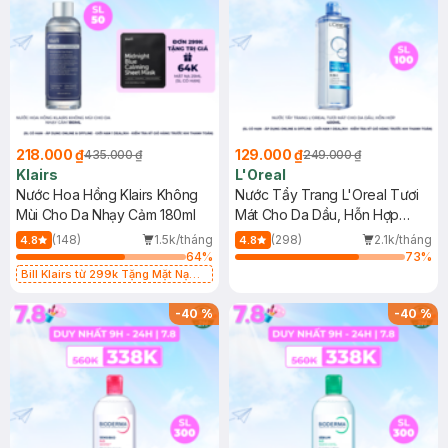
218.000 ₫
129.000 ₫
435.000 ₫
249.000 ₫
Klairs
L'Oreal
Nước Hoa Hồng Klairs Không
Nước Tẩy Trang L'Oreal Tươi
Mùi Cho Da Nhạy Cảm 180ml
Mát Cho Da Dầu, Hỗn Hợp
400ml
(148)
1.5k/tháng
(298)
2.1k/tháng
4.8
4.8
64
%
73
%
Bill Klairs từ 299k Tặng Mặt Nạ
Làm Dịu Da & Kiểm Soát Dầu Nhờn
25ml (SL Có Hạn)
-
40
%
-
40
%