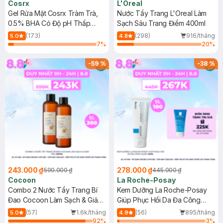
Cosrx
L'Oreal
Gel Rửa Mặt Cosrx Tràm Trà,
Nước Tẩy Trang L'Oreal Làm
0.5% BHA Có Độ pH Thấp
Sạch Sâu Trang Điểm 400ml
150ml
(173)
(298)
916/tháng
5.0
4.8
7
%
20
%
-
59
%
-
38
%
243.000 ₫
278.000 ₫
590.000 ₫
445.000 ₫
Cocoon
La Roche-Posay
Combo 2 Nước Tẩy Trang Bí
Kem Dưỡng La Roche-Posay
Đao Cocoon Làm Sạch & Giảm
Giúp Phục Hồi Da Đa Công
Dầu 500ml
Dụng 40ml
(57)
1.6k/tháng
(56)
895/tháng
5.0
4.9
92
%
3
%