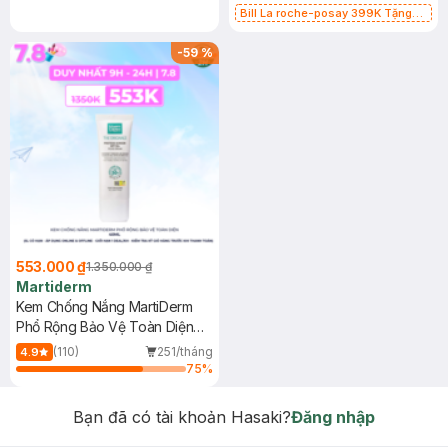
Bill La roche-posay 399K Tặng
Gel rửa mặt da dầu nhạy cảm 50ml
(SL có hạn)
-
59
%
553.000 ₫
1.350.000 ₫
Martiderm
Kem Chống Nắng MartiDerm
Phổ Rộng Bảo Vệ Toàn Diện
40ml
(110)
251/tháng
4.9
75
%
Bạn đã có tài khoản Hasaki?
Đăng nhập