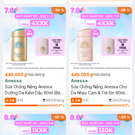
Chống Nắng Cho Da Nhạy Cảm
SPF 50+ 20ml (SL Có Hạn)
-
36
%
-
36
%
449.000 ₫
449.000 ₫
702.000 ₫
702.000 ₫
Anessa
Anessa
Sữa Chống Nắng Anessa
Sữa Chống Nắng Anessa Cho
Dưỡng Da Kiềm Dầu 60ml (Bản
Da Nhạy Cảm & Trẻ Em 60ml
Mới)
(Mới)
(44)
480/tháng
(23)
394/tháng
4.9
5.0
64
%
64
%
-
50
%
-
48
%