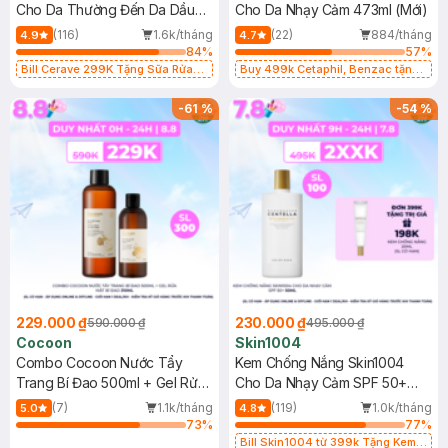
Cho Da Thường Đến Da Dầu
Cho Da Nhạy Cảm 473ml (Mới)
473ml
(116)
1.6k/tháng
(22)
884/tháng
4.9
4.7
84
%
57
%
Bill Cerave 299K Tặng Sữa Rửa
Buy 499k Cetaphil, Benzac tặng
Mặt Cerave 30ml (SL có hạn)
Combo 2 Sữa Rửa Mặt 59ml(SL có
hạn)
-
61
%
-
54
%
229.000 ₫
230.000 ₫
590.000 ₫
495.000 ₫
Cocoon
Skin1004
Combo Cocoon Nước Tẩy
Kem Chống Nắng Skin1004
Trang Bí Đao 500ml + Gel Rửa
Cho Da Nhạy Cảm SPF 50+
Mặt Bí Đao 310ml
50ml
(7)
1.1k/tháng
(119)
1.0k/tháng
5.0
4.8
73
%
77
%
Bill Skin1004 từ 399k Tặng Kem