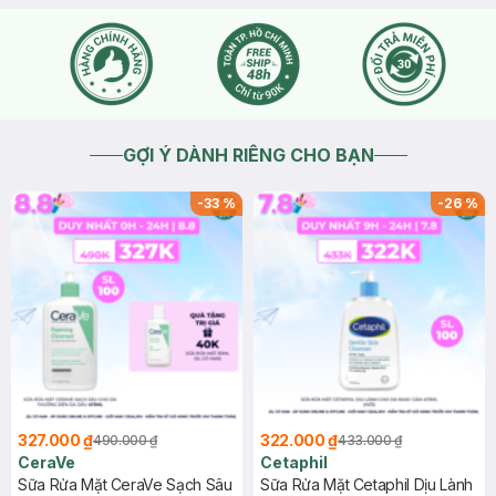
GỢI Ý DÀNH RIÊNG CHO BẠN
-
33
%
-
26
%
327.000 ₫
322.000 ₫
490.000 ₫
433.000 ₫
CeraVe
Cetaphil
Sữa Rửa Mặt CeraVe Sạch Sâu
Sữa Rửa Mặt Cetaphil Dịu Lành