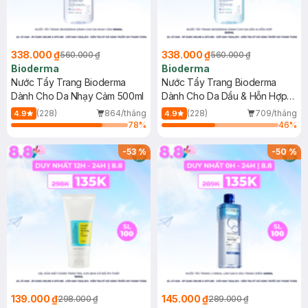
338.000 ₫
338.000 ₫
560.000 ₫
560.000 ₫
Bioderma
Bioderma
Nước Tẩy Trang Bioderma
Nước Tẩy Trang Bioderma
Dành Cho Da Nhạy Cảm 500ml
Dành Cho Da Dầu & Hỗn Hợp
500ml
(228)
864/tháng
(228)
709/tháng
4.9
4.9
78
%
46
%
-
53
%
-
50
%
139.000 ₫
145.000 ₫
298.000 ₫
289.000 ₫