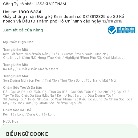
Công Ty cổ phần HASAKI VIETNAM
Hotline:
1800 6324
Giấy chứng nhận Đăng ký Kinh doanh số 0313612829 do Sở Kế
hoạch và Đầu tư Thành phố Hồ Chí Minh cấp ngày 13/01/2016
Xem tất cả cửa hàng
Mỹ Phẩm High-End
Trang Điểm Mặt
Kem Lót
/
Kem Nền
/
Phấn Nền
/
BB / CC Cream
/
Phấn Nước Cushion
/
Che Khuyết Điểm
/
Má Hồng
/
Tạo Khối / Highlight
/
Phấn Phủ
/
Xịt Khoá Makeup
Trang Điểm Mắt
Kẻ Mày
/
Kẻ Mắt
/
Phấn Mắt
/
Mascara
Trang Điểm Môi
Son Dưỡng Môi
/
Son Kem / Tint
/
Son Thỏi
/
Son Bóng
/
Tẩy Trang Mắt / Môi
Chăm Sóc Tóc Và Da Đầu
Dầu Gội Và Dầu Xả
/
Dầu Gội
/
Dầu Xả
/
Dầu Gội Khô
/
Dầu Gội Xả 2in1
/
Bộ Gội Xả
/
Tẩy Tế Bào Chết Da Đầu
/
Mặt Nạ / Kem Ủ Tóc
/
Serum / Dầu Dưỡng Tóc
/
Xịt Dưỡng Tóc
/
Thuốc Nhuộm Tóc
/
Sản Phẩm Tạo Kiểu Tóc
/
Dụng Cụ Chăm Sóc Tóc
/
Máy Sấy Tóc
/
Lược
/
Bộ Chăm Sóc Tóc
/
Phụ Kiện Tóc
Chăm Sóc Cơ Thể
Kem Tẩy Lông
/
Dụng Cụ Tẩy Lông
Nước Hoa
Nước Hoa Nữ
/
Nước Hoa Nam
/
Nước Hoa Cao Cấp
/
Xịt Thơm Toàn Thân
/
Nước Hoa Vùng Kín
Notice about cookies usage
BIỂU NGỮ COOKIE
Chăm Sóc Cá Nhân