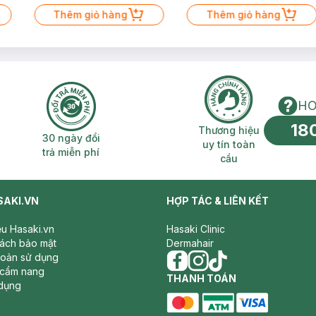
Thêm giỏ hàng
Thêm giỏ hàng
HO
18
n phí 2H
30 ngày đổi trả miễn phí
Thương hiệu uy 
Thương hiệu
30 ngày đổi
uy tín toàn
trả miễn phí
cầu
SAKI.VN
HỢP TÁC & LIÊN KẾT
iệu Hasaki.vn
Hasaki Clinic
sách bảo mật
Dermahair
hoản sử dụng
 cẩm nang
facebook
THANH TOÁN
instagram
tiktok
dụng