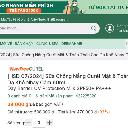
 Mặt
Tẩy tế bào chết
Ariel
Nước Giặt
Bagsmart
Đăng 
Search icon
Tài kh
T
MỚI VỀ
BÁN CHẠY
CLINIC & SPA
DERMAHAIR
/2024] Sữa Chống Nắng Curél Mặt & Toàn Thân Cho Da Khô Nhạy 
CURÉL
[HSD 07/2024] Sữa Chống Nắng Curél Mặt & Toà
Da Khô Nhạy Cảm 60ml
Day Barrier UV Protection Milk SPF50+ PA+++
0
đánh giá
|
0
Hỏi đáp
|
Mã sản phẩm:
422225320
38.000 ₫
(Đã bao gồm VAT)
Giá thị trường:
508.000 ₫
- Tiết kiệm:
470.000 ₫
(
93
%
)
Số lượng: