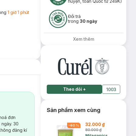
huyện, toàn Quốc từ 249K)
rong
1 giờ 1 phút
Đổi trả
trong
30 ngày
Xem thêm
Theo dõi
+
1003
Sản phẩm xem cùng
 hoá đơn
 ngày. 30
32.000 ₫
-
60
%
không đăng kí
80.000 ₫
Milaganics