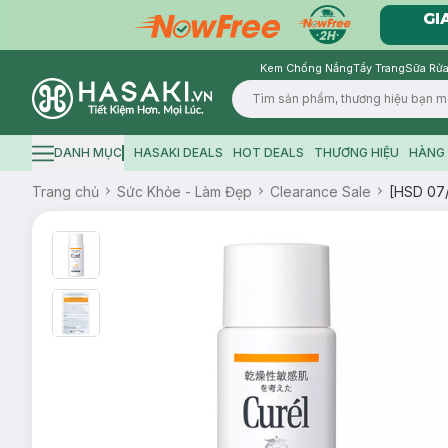
Kem Chống Nắng
Tẩy Trang
Sữa Rửa
Logo
DANH MỤC
HASAKI DEALS
HOT DEALS
THƯƠNG HIỆU
HÀNG 
Hamburger icon
Trang chủ
Sức Khỏe - Làm Đẹp
Clearance Sale
[HSD 07