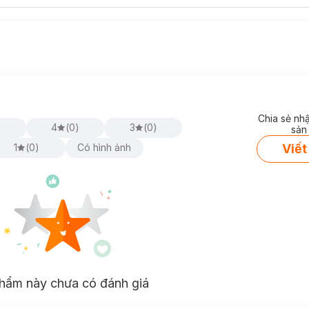
Chia sẻ nh
)
4
(
0
)
3
(
0
)
sản
Viết
1
(
0
)
Có hình ảnh
hẩm này chưa có đánh giá