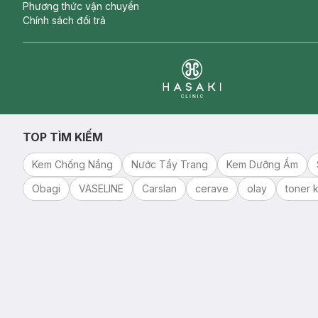
Phương thức vận chuyển
Chính sách đổi trả
Clinic
TOP TÌM KIẾM
Kem Chống Nắng
Nước Tẩy Trang
Kem Dưỡng Ẩm
Obagi
VASELINE
Carslan
cerave
olay
toner k