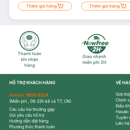
Mặt Cerave 30ml (SL có hạn)
Thêm giỏ hàng
Thêm giỏ hàng
Thanh toán khi nhận hàng
Giao nhanh miễ
Thanh toán
Giao nhanh
khi nhận
miễn phí 2H
hàng
HỖ TRỢ KHÁCH HÀNG
VỀ HA
Giới th
Hotline:
1800 6324
Chính 
(Miễn phí , 08-22h kể cả T7, CN)
Điều k
Các câu hỏi thường gặp
Hasaki
Gửi yêu cầu hỗ trợ
Tuyển 
Hướng dẫn đặt hàng
Liên hệ
Phương thức thanh toán