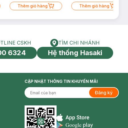
Thêm giỏ hàng
Thêm giỏ hàng
TLINE CSKH
TÌM CHI NHÁNH
HOTLINE CSKH
Tìm chi nhánh
00 6324
Hệ thống Hasaki
tín toàn cầu
CẬP NHẬT THÔNG TIN KHUYẾN MÃI
Đăng ký
Appstore icon