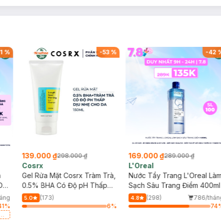
1
%
-
53
%
-
42
139.000 ₫
169.000 ₫
298.000 ₫
289.000 ₫
Cosrx
L'Oreal
h
Gel Rửa Mặt Cosrx Tràm Trà,
Nước Tẩy Trang L'Oreal Là
Da
0.5% BHA Có Độ pH Thấp
Sạch Sâu Trang Điểm 400ml
150ml
háng
(173)
(298)
786/thán
5.0
4.8
41
%
6
%
74
a