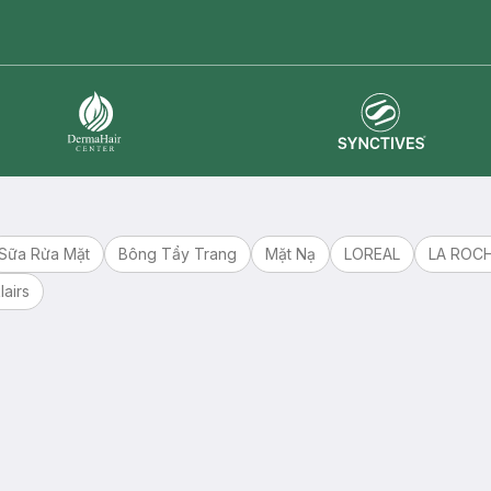
master card
ATM card
visa card
Synctives
Dermahair
Sữa Rửa Mặt
Bông Tẩy Trang
Mặt Nạ
LOREAL
LA ROC
lairs