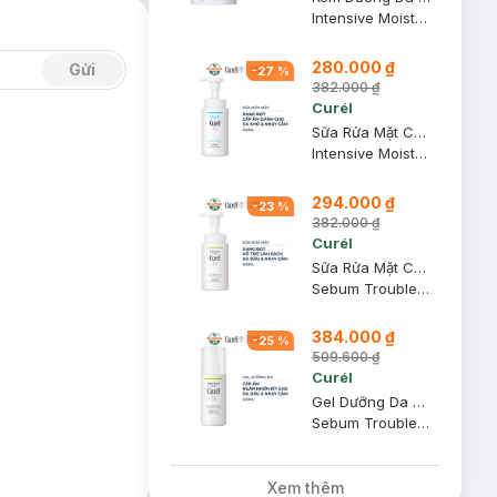
Intensive Moisture Care Intensive Moisture Cream
280.000 ₫
Gửi
-
27
%
382.000 ₫
Curél
Sữa Rửa Mặt Curél Dạng Bọt Cấp Ẩm Chuyên Sâu 150ml
Intensive Moisture Care Foaming Wash
294.000 ₫
-
23
%
382.000 ₫
Curél
Sữa Rửa Mặt Curél Dạng Bọt Dành Cho Da Dầu 150ml
Sebum Trouble Care Sebum Care Foaming Wash
384.000 ₫
-
25
%
509.600 ₫
Curél
Gel Dưỡng Da Curél Dành Cho Da Dầu 120ml
Sebum Trouble Care Sebum Care Moisture Gel
Xem thêm