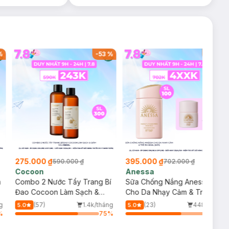
%
-
53
%
-
44
%
275.000 ₫
395.000 ₫
590.000 ₫
702.000 ₫
Cocoon
Anessa
m
Combo 2 Nước Tẩy Trang Bí
Sữa Chống Nắng Anessa
Đao Cocoon Làm Sạch &
Cho Da Nhạy Cảm & Trẻ Em
Giảm Dầu 500ml
60ml (Mới)
g
(57)
1.4k/tháng
(23)
448/tháng
5.0
5.0
%
75
%
66
%