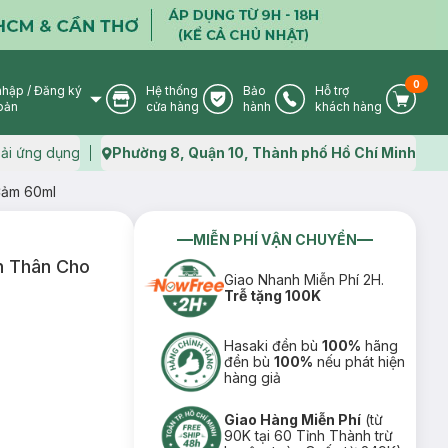
0
nhập
/
Đăng ký
Hệ thống
Bảo
Hỗ trợ
User Icon
Store Icon
Warranty Icon
Phone Icon
Cart I
oản
cửa hàng
hành
khách hàng
ải ứng dụng
Phường 8, Quận 10, Thành phố Hồ Chí Minh
Map icon
Cảm 60ml
MIỄN PHÍ VẬN CHUYỂN
n Thân Cho
Giao Nhanh Miễn Phí 2H.
Trễ tặng 100K
Hasaki đền bù
100%
hãng
đền bù
100%
nếu phát hiện
hàng giả
Giao Hàng Miễn Phí
(từ
90K tại 60 Tỉnh Thành trừ