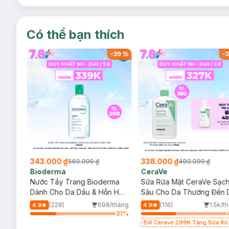
Có thể bạn thích
-
38
%
-
39
%
-
3
343.000 ₫
338.000 ₫
560.000 ₫
490.000 ₫
Bioderma
CeraVe
rma
Nước Tẩy Trang Bioderma
Sữa Rửa Mặt CeraVe Sạc
m
Dành Cho Da Dầu & Hỗn Hợp
Sâu Cho Da Thường Đến 
500ml
Dầu 473ml
/tháng
(228)
698/tháng
(116)
1.5k/t
4.9
4.9
64
%
31
%
Bill Cerave 299K Tặng Sữa Rử