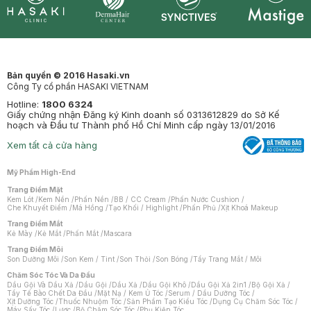
Synctives
Clinic
Dermahair
Mastige
Bản quyền © 2016 Hasaki.vn
Công Ty cổ phần HASAKI VIETNAM
Hotline:
1800 6324
Giấy chứng nhận Đăng ký Kinh doanh số 0313612829 do Sở Kế
hoạch và Đầu tư Thành phố Hồ Chí Minh cấp ngày 13/01/2016
Xem tất cả cửa hàng
Mỹ Phẩm High-End
Trang Điểm Mặt
Kem Lót
/
Kem Nền
/
Phấn Nền
/
BB / CC Cream
/
Phấn Nước Cushion
/
Che Khuyết Điểm
/
Má Hồng
/
Tạo Khối / Highlight
/
Phấn Phủ
/
Xịt Khoá Makeup
Trang Điểm Mắt
Kẻ Mày
/
Kẻ Mắt
/
Phấn Mắt
/
Mascara
Trang Điểm Môi
Son Dưỡng Môi
/
Son Kem / Tint
/
Son Thỏi
/
Son Bóng
/
Tẩy Trang Mắt / Môi
Chăm Sóc Tóc Và Da Đầu
Dầu Gội Và Dầu Xả
/
Dầu Gội
/
Dầu Xả
/
Dầu Gội Khô
/
Dầu Gội Xả 2in1
/
Bộ Gội Xả
/
Tẩy Tế Bào Chết Da Đầu
/
Mặt Nạ / Kem Ủ Tóc
/
Serum / Dầu Dưỡng Tóc
/
Xịt Dưỡng Tóc
/
Thuốc Nhuộm Tóc
/
Sản Phẩm Tạo Kiểu Tóc
/
Dụng Cụ Chăm Sóc Tóc
/
Máy Sấy Tóc
/
Lược
/
Bộ Chăm Sóc Tóc
/
Phụ Kiện Tóc