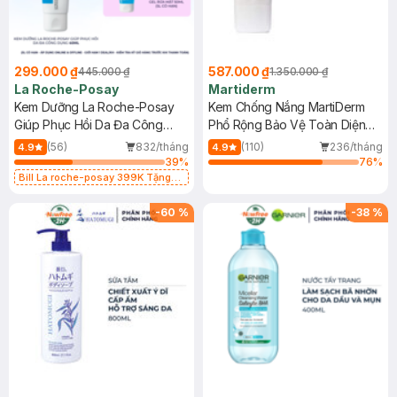
299.000 ₫
587.000 ₫
445.000 ₫
1.350.000 ₫
La Roche-Posay
Martiderm
Kem Dưỡng La Roche-Posay
Kem Chống Nắng MartiDerm
Giúp Phục Hồi Da Đa Công
Phổ Rộng Bảo Vệ Toàn Diện
Dụng 40ml
40ml
(56)
832/tháng
(110)
236/tháng
4.9
4.9
39
%
76
%
Bill La roche-posay 399K Tặng
Gel rửa mặt da dầu nhạy cảm 50ml
(SL có hạn)
-
60
%
-
38
%