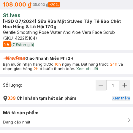
108.000 ₫
135.000 ₫
-
20
%
St.Ives
[HSD 07/2024] Sữa Rửa Mặt St.Ives Tẩy Tế Bào Chết
Hoa Hồng & Lô Hội 170g
Gentle Smoothing Rose Water And Aloe Vera Face Scrub
(SKU:
422215104
)
5
(
7
Đánh giá)
Start Icon
Giao Nhanh Miễn Phí 2H
Bạn muốn nhận hàng trước
10h
ngày mai. Đặt hàng trước
24h
và
chọn giao hàng
2H
ở bước thanh toán.
Xem chi tiết
Số lượng:
339
Chi nhánh tạm hết sản phẩm
Xem thêm
Mô tả sản phẩm
Đang cập nhật