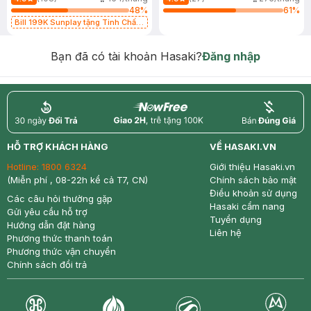
48
%
61
%
Bill 199K Sunplay tặng Tinh Chất
Chống Nắng 7g trị giá 30K (SL có
hạn)
Bạn đã có tài khoản Hasaki?
Đăng nhập
return
nowfree
price
HỖ TRỢ KHÁCH HÀNG
VỀ HASAKI.VN
Hotline:
1800 6324
Giới thiệu Hasaki.vn
(Miễn phí , 08-22h kể cả T7, CN)
Chính sách bảo mật
Điều khoản sử dụng
Các câu hỏi thường gặp
Hasaki cẩm nang
Gửi yêu cầu hỗ trợ
Tuyển dụng
Hướng dẫn đặt hàng
Liên hệ
Phương thức thanh toán
Phương thức vận chuyển
Chính sách đổi trả