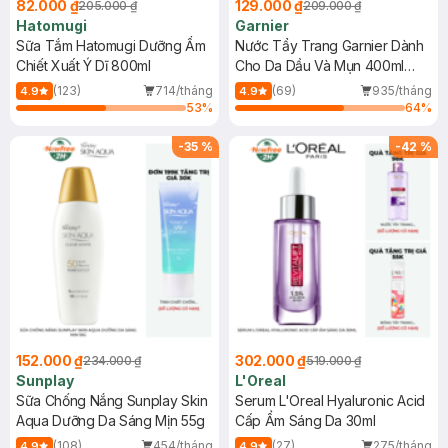
82.000 ₫
129.000 ₫
205.000 ₫
209.000 ₫
Hatomugi
Garnier
Sữa Tắm Hatomugi Dưỡng Ẩm
Nước Tẩy Trang Garnier Dành
Chiết Xuất Ý Dĩ 800ml
Cho Da Dầu Và Mụn 400ml
(Mới)
(123)
714/tháng
(69)
935/tháng
4.9
4.9
53
%
64
%
-
35
%
-
42
%
152.000 ₫
302.000 ₫
234.000 ₫
519.000 ₫
Sunplay
L'Oreal
Sữa Chống Nắng Sunplay Skin
Serum L'Oreal Hyaluronic Acid
Aqua Dưỡng Da Sáng Mịn 55g
Cấp Ẩm Sáng Da 30ml
(108)
454/tháng
(27)
275/tháng
4.9
4.9