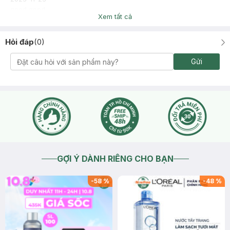
good good
Xem tất cả
Hỏi đáp
(
0
)
Gửi
GỢI Ý DÀNH RIÊNG CHO BẠN
-
58
%
-
48
%