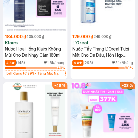
184.000 ₫
129.000 ₫
435.000 ₫
249.000 ₫
Klairs
L'Oreal
Nước Hoa Hồng Klairs Không
Nước Tẩy Trang L'Oreal Tươi
Mùi Cho Da Nhạy Cảm 180ml
Mát Cho Da Dầu, Hỗn Hợp
400ml
(148)
1.8k/tháng
(298)
2.1k/tháng
4.8
4.8
40
%
88
%
Bill Klairs từ 299k Tặng Mặt Nạ
Làm Dịu Da & Kiểm Soát Dầu Nhờn
25ml (SL Có Hạn)
-
46
%
-
38
%