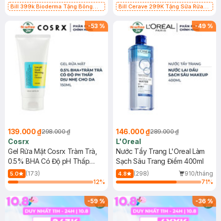
Bill 399k Bioderma Tặng Bông
Bill Cerave 299K Tặng Sữa Rửa
Tẩy Trang Hộp 50 Miếng (SL có
Mặt Cerave 30ml (SL có hạn)
hạn)
-
53
%
-
49
%
139.000 ₫
146.000 ₫
298.000 ₫
289.000 ₫
Cosrx
L'Oreal
Gel Rửa Mặt Cosrx Tràm Trà,
Nước Tẩy Trang L'Oreal Làm
0.5% BHA Có Độ pH Thấp
Sạch Sâu Trang Điểm 400ml
150ml
(173)
(298)
910/tháng
5.0
4.8
12
%
71
%
-
59
%
-
36
%