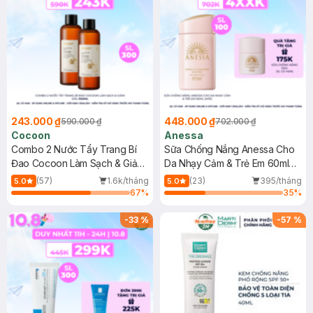
243.000 ₫
448.000 ₫
590.000 ₫
702.000 ₫
Cocoon
Anessa
Combo 2 Nước Tẩy Trang Bí
Sữa Chống Nắng Anessa Cho
Đao Cocoon Làm Sạch & Giảm
Da Nhạy Cảm & Trẻ Em 60ml
Dầu 500ml
(Mới)
(57)
1.6k/tháng
(23)
395/tháng
5.0
5.0
67
%
35
%
-
33
%
-
57
%