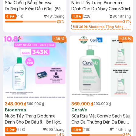
Sữa Chống Nắng Anessa
Nước Tẩy Trang Bioderma
Dưỡng Da Kiềm Dầu 60ml (Bản
Dành Cho Da Nhạy Cảm 500ml
Mới)
(44)
481/tháng
(228)
804/tháng
4.9
4.9
35
%
37
%
Bill 399k Bioderma Tặng Bông
Tẩy Trang Hộp 50 Miếng (SL có
hạn)
-
39
%
-
25
%
343.000 ₫
369.000 ₫
560.000 ₫
490.000 ₫
Bioderma
CeraVe
Nước Tẩy Trang Bioderma
Sữa Rửa Mặt CeraVe Sạch Sâu
Dành Cho Da Dầu & Hỗn Hợp
Cho Da Thường Đến Da Dầu
500ml
473ml
(228)
698/tháng
(116)
1.4k/tháng
4.9
4.9
44
%
36
%