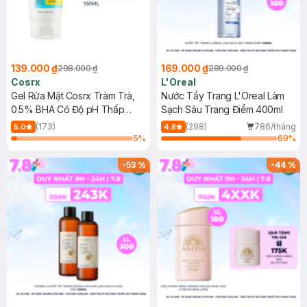
139.000 ₫
169.000 ₫
298.000 ₫
289.000 ₫
Cosrx
L'Oreal
Gel Rửa Mặt Cosrx Tràm Trà,
Nước Tẩy Trang L'Oreal Làm
0.5% BHA Có Độ pH Thấp
Sạch Sâu Trang Điểm 400ml
150ml
(173)
(298)
786/tháng
5.0
4.8
5
%
69
%
-
53
%
-
44
%