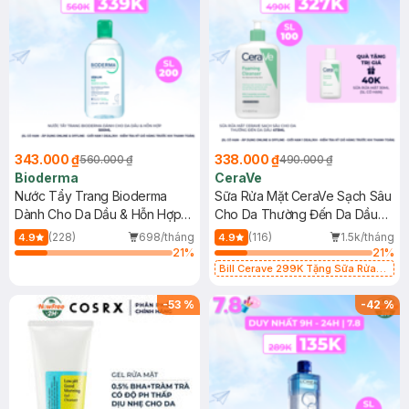
343.000 ₫
338.000 ₫
560.000 ₫
490.000 ₫
Bioderma
CeraVe
Nước Tẩy Trang Bioderma
Sữa Rửa Mặt CeraVe Sạch Sâu
Dành Cho Da Dầu & Hỗn Hợp
Cho Da Thường Đến Da Dầu
500ml
473ml
(228)
698/tháng
(116)
1.5k/tháng
4.9
4.9
21
%
21
%
Bill Cerave 299K Tặng Sữa Rửa
Mặt Cerave 30ml (SL có hạn)
-
53
%
-
42
%