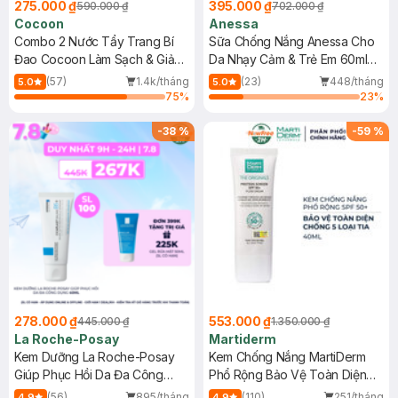
275.000 ₫
395.000 ₫
590.000 ₫
702.000 ₫
Cocoon
Anessa
Combo 2 Nước Tẩy Trang Bí
Sữa Chống Nắng Anessa Cho
Đao Cocoon Làm Sạch & Giảm
Da Nhạy Cảm & Trẻ Em 60ml
Dầu 500ml
(Mới)
(57)
1.4k/tháng
(23)
448/tháng
5.0
5.0
75
%
23
%
-
38
%
-
59
%
278.000 ₫
553.000 ₫
445.000 ₫
1.350.000 ₫
La Roche-Posay
Martiderm
Kem Dưỡng La Roche-Posay
Kem Chống Nắng MartiDerm
Giúp Phục Hồi Da Đa Công
Phổ Rộng Bảo Vệ Toàn Diện
Dụng 40ml
40ml
(56)
895/tháng
(110)
251/tháng
4.9
4.9