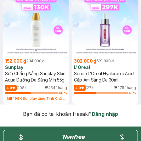
152.000 ₫
302.000 ₫
234.000 ₫
519.000 ₫
Sunplay
L'Oreal
Sữa Chống Nắng Sunplay Skin
Serum L'Oreal Hyaluronic Acid
Aqua Dưỡng Da Sáng Mịn 55g
Cấp Ẩm Sáng Da 30ml
(108)
454/tháng
(27)
275/tháng
4.9
4.9
48
%
41
%
Bill 199K Sunplay tặng Tinh Chất
Chống Nắng 7g trị giá 30K (SL có
hạn)
Bạn đã có tài khoản Hasaki?
Đăng nhập