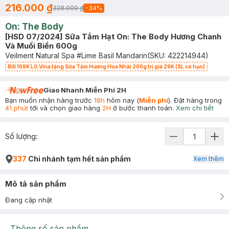
216.000 ₫
328.000 ₫
-
34
%
On: The Body
[HSD 07/2024] Sữa Tắm Hạt On: The Body Hương Chanh
Và Muối Biển 600g
Veilment Natural Spa #Lime Basil Mandarin
(SKU:
422214944
)
Bill 109K LG Vina tặng Sữa Tắm Hương Hoa Nhài 200g trị giá 29K (SL có hạn)
Giao Nhanh Miễn Phí 2H
Bạn muốn nhận hàng trước
18h
hôm nay (
Miễn phí
). Đặt hàng trong
41 phút
tới và chọn giao hàng
2H
ở bước thanh toán.
Xem chi tiết
Số lượng:
337
Chi nhánh tạm hết sản phẩm
Xem thêm
Mô tả sản phẩm
Đang cập nhật
Thông số sản phẩm