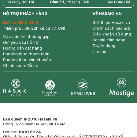
return
nowfree
price
HỖ TRỢ KHÁCH HÀNG
VỀ HASAKI.VN
Hotline:
1800 6324
Giới thiệu Hasaki.vn
(Miễn phí , 08-22h kể cả T7, CN)
Chính sách bảo mật
Điều khoản sử dụng
Các câu hỏi thường gặp
Hasaki cẩm nang
Gửi yêu cầu hỗ trợ
Tuyển dụng
Hướng dẫn đặt hàng
Liên hệ
Phương thức thanh toán
Phương thức vận chuyển
Chính sách đổi trả
Synctives
Clinic
Dermahair
Mastige
Bản quyền © 2016 Hasaki.vn
Công Ty cổ phần HASAKI VIETNAM
Hotline:
1800 6324
Giấy chứng nhận Đăng ký Kinh doanh số 0313612829 do Sở Kế