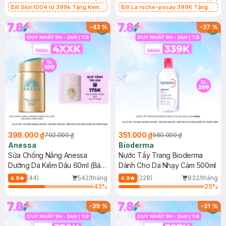
Bill Skin1004 từ 399k Tặng Kem
Bill La roche-posay 399K Tặng
Chống Nắng Cho Da Nhạy Cảm
Gel rửa mặt da dầu nhạy cảm 50ml
SPF 50+ 20ml (SL Có Hạn)
(SL có hạn)
-
43
%
-
37
%
398.000 ₫
351.000 ₫
702.000 ₫
560.000 ₫
Anessa
Bioderma
Sữa Chống Nắng Anessa
Nước Tẩy Trang Bioderma
Dưỡng Da Kiềm Dầu 60ml (Bản
Dành Cho Da Nhạy Cảm 500ml
Mới)
(44)
542/tháng
(228)
832/tháng
4.9
4.9
43
%
25
%
-
39
%
-
31
%