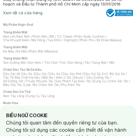
hoạch và Đầu tư Thành phố Hồ Chí Minh cấp ngày 13/01/2016
Xem tất cả cửa hàng
Mỹ Phẩm High-End
Trang Điểm Mặt
Kem Lót
/
Kem Nền
/
Phấn Nền
/
BB / CC Cream
/
Phấn Nước Cushion
/
Che Khuyết Điểm
/
Má Hồng
/
Tạo Khối / Highlight
/
Phấn Phủ
/
Xịt Khoá Makeup
Trang Điểm Mắt
Kẻ Mày
/
Kẻ Mắt
/
Phấn Mắt
/
Mascara
Trang Điểm Môi
Son Dưỡng Môi
/
Son Kem / Tint
/
Son Thỏi
/
Son Bóng
/
Tẩy Trang Mắt / Môi
Chăm Sóc Tóc Và Da Đầu
Dầu Gội Và Dầu Xả
/
Dầu Gội
/
Dầu Xả
/
Dầu Gội Khô
/
Dầu Gội Xả 2in1
/
Bộ Gội Xả
/
Tẩy Tế Bào Chết Da Đầu
/
Mặt Nạ / Kem Ủ Tóc
/
Serum / Dầu Dưỡng Tóc
/
Xịt Dưỡng Tóc
/
Thuốc Nhuộm Tóc
/
Sản Phẩm Tạo Kiểu Tóc
/
Dụng Cụ Chăm Sóc Tóc
/
Máy Sấy Tóc
/
Lược
/
Bộ Chăm Sóc Tóc
/
Phụ Kiện Tóc
Chăm Sóc Cơ Thể
Kem Tẩy Lông
/
Dụng Cụ Tẩy Lông
Nước Hoa
Nước Hoa Nữ
/
Nước Hoa Nam
/
Nước Hoa Cao Cấp
/
Xịt Thơm Toàn Thân
/
Nước Hoa Vùng Kín
Notice about cookies usage
BIỂU NGỮ COOKIE
Chăm Sóc Cá Nhân
Chúng tôi quan tâm đến quyền riêng tư của bạn.
Chống Muỗi
/
Khẩu Trang
/
Máy Massage
/
Mặt Nạ Xông Hơi
/
Nước Rửa Tay
/
Sản Phẩm Chăm Sóc Khác
/
Bàn Chải Đánh Răng
/
Bàn Chải Điện
/
Chúng tôi sử dụng các cookie cần thiết để vận hành
Hỗ Trợ Trắng Răng
/
Kem Đánh Răng
/
Máy Tăm Nước
/
Nước Súc Miệng
/
Tăm / Chỉ Nha Khoa
/
Xịt Thơm Miệng
/
Dung Dịch Vệ Sinh
/
Dưỡng Vùng Kín
/