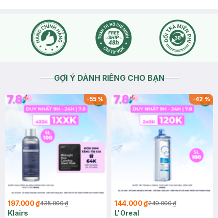
GỢI Ý DÀNH RIÊNG CHO BẠN
-
55
%
-
42
%
197.000 ₫
144.000 ₫
435.000 ₫
249.000 ₫
Klairs
L'Oreal