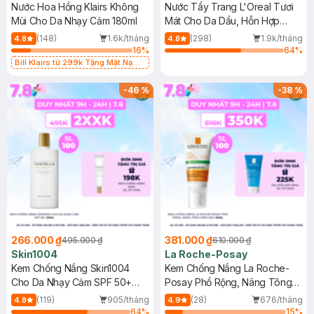
Nước Hoa Hồng Klairs Không
Nước Tẩy Trang L'Oreal Tươi
Mùi Cho Da Nhạy Cảm 180ml
Mát Cho Da Dầu, Hỗn Hợp
400ml
(148)
1.6k/tháng
(298)
1.9k/tháng
4.8
4.8
16
%
64
%
Bill Klairs từ 299k Tặng Mặt Nạ
Làm Dịu Da & Kiểm Soát Dầu Nhờn
25ml (SL Có Hạn)
-
46
%
-
38
%
266.000 ₫
381.000 ₫
495.000 ₫
610.000 ₫
Skin1004
La Roche-Posay
Kem Chống Nắng Skin1004
Kem Chống Nắng La Roche-
Cho Da Nhạy Cảm SPF 50+
Posay Phổ Rộng, Nâng Tông
50ml
Kiềm Dầu 50ml
(119)
905/tháng
(28)
676/tháng
4.8
4.9
64
%
15
%