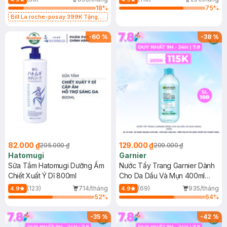
18
%
75
%
Bill La roche-posay 399K Tặng
Gel rửa mặt da dầu nhạy cảm 50ml
(SL có hạn)
-
60
%
-
38
%
82.000 ₫
129.000 ₫
205.000 ₫
209.000 ₫
Hatomugi
Garnier
Sữa Tắm Hatomugi Dưỡng Ẩm
Nước Tẩy Trang Garnier Dành
Chiết Xuất Ý Dĩ 800ml
Cho Da Dầu Và Mụn 400ml
(Mới)
(123)
714/tháng
(69)
935/tháng
4.9
4.9
52
%
64
%
-
35
%
-
42
%