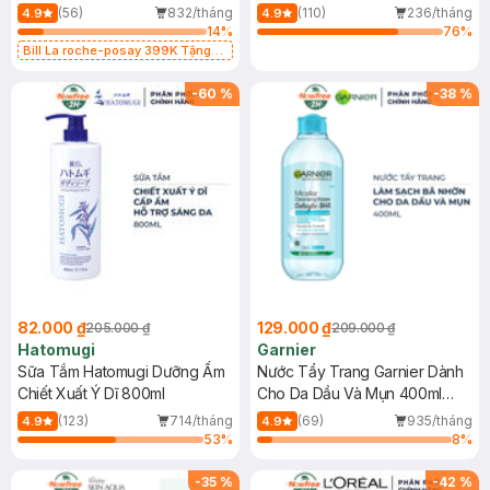
Dụng 40ml
40ml
(56)
832/tháng
(110)
236/tháng
4.9
4.9
14
%
76
%
Bill La roche-posay 399K Tặng
Gel rửa mặt da dầu nhạy cảm 50ml
(SL có hạn)
-
60
%
-
38
%
82.000 ₫
129.000 ₫
205.000 ₫
209.000 ₫
Hatomugi
Garnier
Sữa Tắm Hatomugi Dưỡng Ẩm
Nước Tẩy Trang Garnier Dành
Chiết Xuất Ý Dĩ 800ml
Cho Da Dầu Và Mụn 400ml
(Mới)
(123)
714/tháng
(69)
935/tháng
4.9
4.9
53
%
8
%
-
35
%
-
42
%