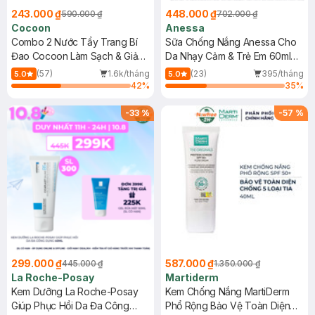
243.000 ₫
448.000 ₫
590.000 ₫
702.000 ₫
Cocoon
Anessa
Combo 2 Nước Tẩy Trang Bí
Sữa Chống Nắng Anessa Cho
Đao Cocoon Làm Sạch & Giảm
Da Nhạy Cảm & Trẻ Em 60ml
Dầu 500ml
(Mới)
(57)
1.6k/tháng
(23)
395/tháng
5.0
5.0
42
%
35
%
-
33
%
-
57
%
299.000 ₫
587.000 ₫
445.000 ₫
1.350.000 ₫
La Roche-Posay
Martiderm
Kem Dưỡng La Roche-Posay
Kem Chống Nắng MartiDerm
Giúp Phục Hồi Da Đa Công
Phổ Rộng Bảo Vệ Toàn Diện