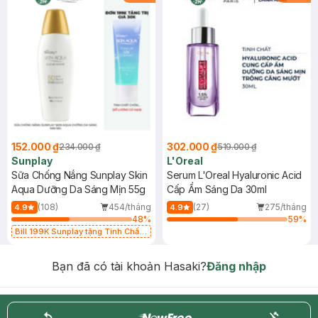
152.000 ₫
302.000 ₫
234.000 ₫
519.000 ₫
Sunplay
L'Oreal
Sữa Chống Nắng Sunplay Skin
Serum L'Oreal Hyaluronic Acid
Aqua Dưỡng Da Sáng Mịn 55g
Cấp Ẩm Sáng Da 30ml
(108)
454/tháng
(27)
275/tháng
4.9
4.9
48
%
59
%
Bill 199K Sunplay tặng Tinh Chất
Chống Nắng 7g trị giá 30K (SL có
hạn)
Bạn đã có tài khoản Hasaki?
Đăng nhập