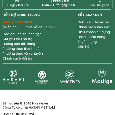
return
nowfree
price
HỖ TRỢ KHÁCH HÀNG
VỀ HASAKI.VN
Hotline:
1800 6324
Giới thiệu Hasaki.vn
(Miễn phí , 08-22h kể cả T7, CN)
Chính sách bảo mật
Điều khoản sử dụng
Các câu hỏi thường gặp
Hasaki cẩm nang
Gửi yêu cầu hỗ trợ
Tuyển dụng
Hướng dẫn đặt hàng
Liên hệ
Phương thức thanh toán
Phương thức vận chuyển
Chính sách đổi trả
Synctives
Clinic
Dermahair
Mastige
Bản quyền © 2016 Hasaki.vn
Công Ty cổ phần HASAKI VIETNAM
Hotline:
1800 6324