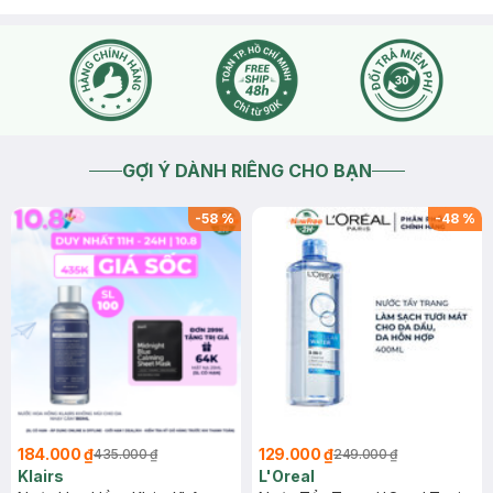
GỢI Ý DÀNH RIÊNG CHO BẠN
-
58
%
-
48
%
184.000 ₫
129.000 ₫
435.000 ₫
249.000 ₫
Klairs
L'Oreal