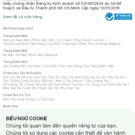
Giấy chứng nhận Đăng ký Kinh doanh số 0313612829 do Sở Kế
hoạch và Đầu tư Thành phố Hồ Chí Minh cấp ngày 13/01/2016
Xem tất cả cửa hàng
Mỹ Phẩm High-End
Trang Điểm Mặt
Kem Lót
/
Kem Nền
/
Phấn Nền
/
BB / CC Cream
/
Phấn Nước Cushion
/
Che Khuyết Điểm
/
Má Hồng
/
Tạo Khối / Highlight
/
Phấn Phủ
/
Xịt Khoá Makeup
Trang Điểm Mắt
Kẻ Mày
/
Kẻ Mắt
/
Phấn Mắt
/
Mascara
Trang Điểm Môi
Son Dưỡng Môi
/
Son Kem / Tint
/
Son Thỏi
/
Son Bóng
/
Tẩy Trang Mắt / Môi
Chăm Sóc Tóc Và Da Đầu
Dầu Gội Và Dầu Xả
/
Dầu Gội
/
Dầu Xả
/
Dầu Gội Khô
/
Dầu Gội Xả 2in1
/
Bộ Gội Xả
/
Tẩy Tế Bào Chết Da Đầu
/
Mặt Nạ / Kem Ủ Tóc
/
Serum / Dầu Dưỡng Tóc
/
Xịt Dưỡng Tóc
/
Thuốc Nhuộm Tóc
/
Sản Phẩm Tạo Kiểu Tóc
/
Dụng Cụ Chăm Sóc Tóc
/
Máy Sấy Tóc
/
Lược
/
Bộ Chăm Sóc Tóc
/
Phụ Kiện Tóc
Chăm Sóc Cơ Thể
Kem Tẩy Lông
/
Dụng Cụ Tẩy Lông
Nước Hoa
Nước Hoa Nữ
/
Nước Hoa Nam
/
Nước Hoa Cao Cấp
/
Xịt Thơm Toàn Thân
/
Nước Hoa Vùng Kín
Notice about cookies usage
BIỂU NGỮ COOKIE
Chăm Sóc Cá Nhân
Chúng tôi quan tâm đến quyền riêng tư của bạn.
Chống Muỗi
/
Khẩu Trang
/
Máy Massage
/
Mặt Nạ Xông Hơi
/
Nước Rửa Tay
/
Sản Phẩm Chăm Sóc Khác
/
Bàn Chải Đánh Răng
/
Bàn Chải Điện
/
Chúng tôi sử dụng các cookie cần thiết để vận hành
Hỗ Trợ Trắng Răng
/
Kem Đánh Răng
/
Máy Tăm Nước
/
Nước Súc Miệng
/