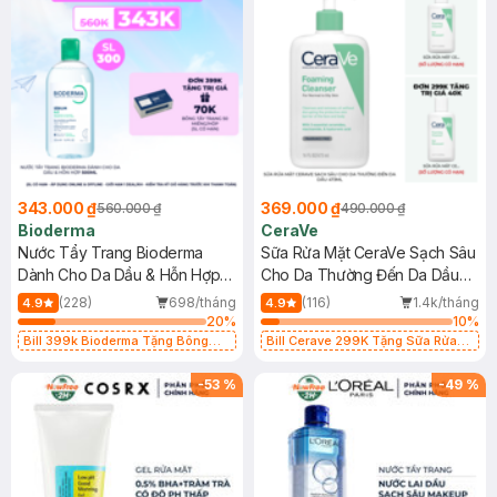
343.000 ₫
369.000 ₫
560.000 ₫
490.000 ₫
Bioderma
CeraVe
Nước Tẩy Trang Bioderma
Sữa Rửa Mặt CeraVe Sạch Sâu
Dành Cho Da Dầu & Hỗn Hợp
Cho Da Thường Đến Da Dầu
500ml
473ml
(228)
698/tháng
(116)
1.4k/tháng
4.9
4.9
20
%
10
%
Bill 399k Bioderma Tặng Bông
Bill Cerave 299K Tặng Sữa Rửa
Tẩy Trang Hộp 50 Miếng (SL có
Mặt Cerave 30ml (SL có hạn)
hạn)
-
53
%
-
49
%