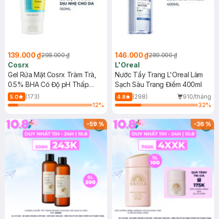
139.000 ₫
146.000 ₫
298.000 ₫
289.000 ₫
Cosrx
L'Oreal
Gel Rửa Mặt Cosrx Tràm Trà,
Nước Tẩy Trang L'Oreal Làm
0.5% BHA Có Độ pH Thấp
Sạch Sâu Trang Điểm 400ml
150ml
(173)
(298)
910/tháng
5.0
4.8
12
%
32
%
-
59
%
-
36
%