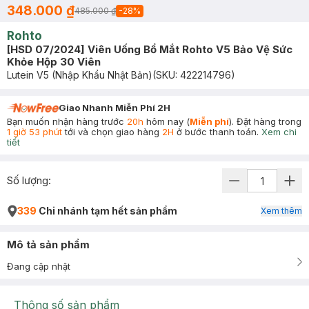
348.000 ₫
485.000 ₫
-
28
%
Rohto
[HSD 07/2024] Viên Uống Bổ Mắt Rohto V5 Bảo Vệ Sức
Khỏe Hộp 30 Viên
Lutein V5 (Nhập Khẩu Nhật Bản)
(SKU:
422214796
)
Giao Nhanh Miễn Phí 2H
Bạn muốn nhận hàng trước
20h
hôm nay (
Miễn phí
). Đặt hàng trong
1 giờ 53 phút
tới và chọn giao hàng
2H
ở bước thanh toán.
Xem chi
tiết
Số lượng:
339
Chi nhánh tạm hết sản phẩm
Xem thêm
Mô tả sản phẩm
Đang cập nhật
Thông số sản phẩm