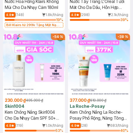
Nước Hoa Hồng Klairs Không
Nước Tẩy Trang L'Oreal Tươi
Mùi Cho Da Nhạy Cảm 180ml
Mát Cho Da Dầu, Hỗn Hợp
400ml
(148)
1.8k/tháng
(298)
2.1k/tháng
4.8
4.8
19
%
39
%
Bill Klairs từ 299k Tặng Mặt Nạ
Làm Dịu Da & Kiểm Soát Dầu Nhờn
25ml (SL Có Hạn)
-
54
%
-
38
%
230.000 ₫
377.000 ₫
495.000 ₫
610.000 ₫
Skin1004
La Roche-Posay
Kem Chống Nắng Skin1004
Kem Chống Nắng La Roche-
Cho Da Nhạy Cảm SPF 50+
Posay Phổ Rộng, Nâng Tông
50ml
Kiềm Dầu 50ml
(119)
1.0k/tháng
(28)
683/tháng
4.8
4.9
63
%
40
%