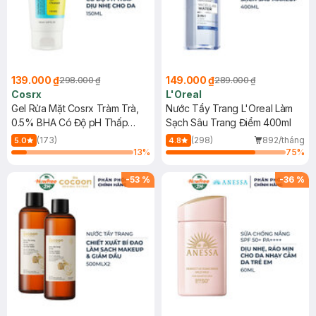
139.000 ₫
149.000 ₫
298.000 ₫
289.000 ₫
Cosrx
L'Oreal
Gel Rửa Mặt Cosrx Tràm Trà,
Nước Tẩy Trang L'Oreal Làm
0.5% BHA Có Độ pH Thấp
Sạch Sâu Trang Điểm 400ml
150ml
(173)
(298)
892/tháng
5.0
4.8
13
%
75
%
-
53
%
-
36
%