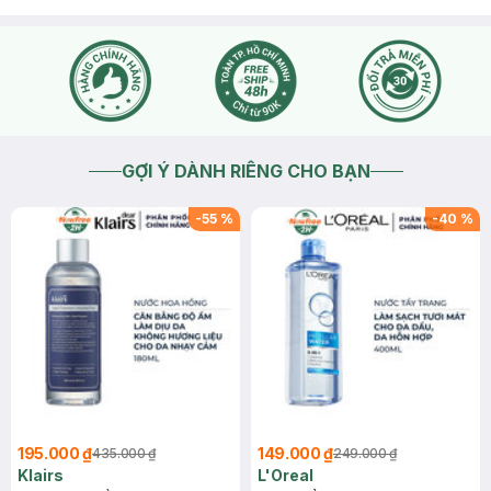
GỢI Ý DÀNH RIÊNG CHO BẠN
-
55
%
-
40
%
195.000 ₫
149.000 ₫
435.000 ₫
249.000 ₫
Klairs
L'Oreal