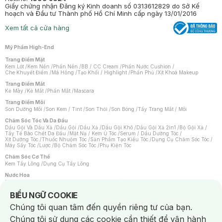
Giấy chứng nhận Đăng ký Kinh doanh số 0313612829 do Sở Kế
hoạch và Đầu tư Thành phố Hồ Chí Minh cấp ngày 13/01/2016
Xem tất cả cửa hàng
Mỹ Phẩm High-End
Trang Điểm Mặt
Kem Lót
/
Kem Nền
/
Phấn Nền
/
BB / CC Cream
/
Phấn Nước Cushion
/
Che Khuyết Điểm
/
Má Hồng
/
Tạo Khối / Highlight
/
Phấn Phủ
/
Xịt Khoá Makeup
Trang Điểm Mắt
Kẻ Mày
/
Kẻ Mắt
/
Phấn Mắt
/
Mascara
Trang Điểm Môi
Son Dưỡng Môi
/
Son Kem / Tint
/
Son Thỏi
/
Son Bóng
/
Tẩy Trang Mắt / Môi
Chăm Sóc Tóc Và Da Đầu
Dầu Gội Và Dầu Xả
/
Dầu Gội
/
Dầu Xả
/
Dầu Gội Khô
/
Dầu Gội Xả 2in1
/
Bộ Gội Xả
/
Tẩy Tế Bào Chết Da Đầu
/
Mặt Nạ / Kem Ủ Tóc
/
Serum / Dầu Dưỡng Tóc
/
Xịt Dưỡng Tóc
/
Thuốc Nhuộm Tóc
/
Sản Phẩm Tạo Kiểu Tóc
/
Dụng Cụ Chăm Sóc Tóc
/
Máy Sấy Tóc
/
Lược
/
Bộ Chăm Sóc Tóc
/
Phụ Kiện Tóc
Chăm Sóc Cơ Thể
Kem Tẩy Lông
/
Dụng Cụ Tẩy Lông
Nước Hoa
Nước Hoa Nữ
/
Nước Hoa Nam
/
Nước Hoa Cao Cấp
/
Xịt Thơm Toàn Thân
/
Nước Hoa Vùng Kín
Notice about cookies usage
BIỂU NGỮ COOKIE
Chăm Sóc Cá Nhân
Chúng tôi quan tâm đến quyền riêng tư của bạn.
Chống Muỗi
/
Khẩu Trang
/
Máy Massage
/
Mặt Nạ Xông Hơi
/
Nước Rửa Tay
/
Sản Phẩm Chăm Sóc Khác
/
Bàn Chải Đánh Răng
/
Bàn Chải Điện
/
Chúng tôi sử dụng các cookie cần thiết để vận hành
Hỗ Trợ Trắng Răng
/
Kem Đánh Răng
/
Máy Tăm Nước
/
Nước Súc Miệng
/