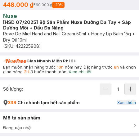
448.000 ₫
560.000 ₫
-
20
%
Nuxe
[HSD 07/2025] Bộ Sản Phẩm Nuxe Dưỡng Da Tay + Sáp
Dưỡng Môi + Dầu Đa Năng
Reve De Miel Hand and Nail Cream 50ml + Honey Lip Balm 15g +
Dry Oil 10ml
(SKU:
422225908
)
Giao Nhanh Miễn Phí 2H
Bạn muốn nhận hàng trước
10h
hôm nay. Đặt hàng trước
8h
và chọn
giao hàng
2H
ở bước thanh toán.
Xem chi tiết
Số lượng:
339
Chi nhánh tạm hết sản phẩm
Xem thêm
Mô tả sản phẩm
Đang cập nhật