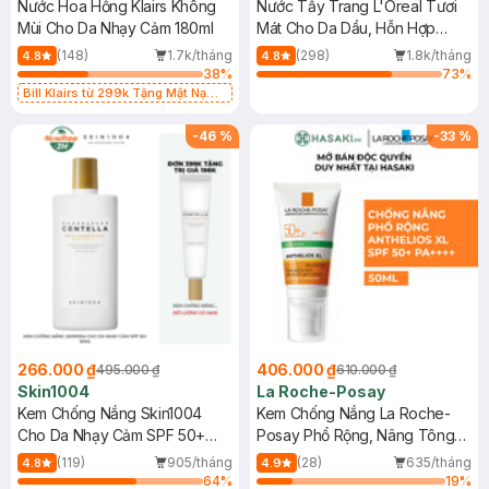
Nước Hoa Hồng Klairs Không
Nước Tẩy Trang L'Oreal Tươi
Mùi Cho Da Nhạy Cảm 180ml
Mát Cho Da Dầu, Hỗn Hợp
400ml
(148)
1.7k/tháng
(298)
1.8k/tháng
4.8
4.8
38
%
73
%
Bill Klairs từ 299k Tặng Mặt Nạ
Làm Dịu Da & Kiểm Soát Dầu Nhờn
25ml (SL Có Hạn)
-
46
%
-
33
%
266.000 ₫
406.000 ₫
495.000 ₫
610.000 ₫
Skin1004
La Roche-Posay
Kem Chống Nắng Skin1004
Kem Chống Nắng La Roche-
Cho Da Nhạy Cảm SPF 50+
Posay Phổ Rộng, Nâng Tông
50ml
Kiềm Dầu 50ml
(119)
905/tháng
(28)
635/tháng
4.8
4.9
64
%
19
%