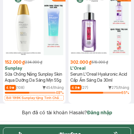
152.000 ₫
302.000 ₫
234.000 ₫
519.000 ₫
Sunplay
L'Oreal
Sữa Chống Nắng Sunplay Skin
Serum L'Oreal Hyaluronic Acid
Aqua Dưỡng Da Sáng Mịn 55g
Cấp Ẩm Sáng Da 30ml
(108)
454/tháng
(27)
275/tháng
4.9
4.9
48
%
65
%
Bill 199K Sunplay tặng Tinh Chất
Chống Nắng 7g trị giá 30K (SL có
hạn)
Bạn đã có tài khoản Hasaki?
Đăng nhập