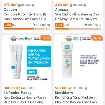
275.000 ₫
448.000 ₫
590.000 ₫
702.000 ₫
Cocoon
Anessa
Combo 2 Nước Tẩy Trang Bí
Sữa Chống Nắng Anessa Cho
Đao Cocoon Làm Sạch & Giảm
Da Nhạy Cảm & Trẻ Em 60ml
Dầu 500ml
(Mới)
(57)
1.4k/tháng
(23)
395/tháng
5.0
5.0
76
%
35
%
-
31
%
-
57
%
308.000 ₫
587.000 ₫
445.000 ₫
1.350.000 ₫
La Roche-Posay
Martiderm
Kem Dưỡng La Roche-Posay
Kem Chống Nắng MartiDerm
Giúp Phục Hồi Da Đa Công
Phổ Rộng Bảo Vệ Toàn Diện