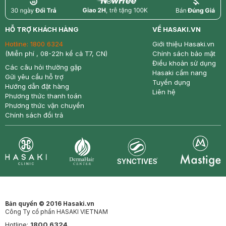
return
nowfree
price
HỖ TRỢ KHÁCH HÀNG
VỀ HASAKI.VN
Hotline:
1800 6324
Giới thiệu Hasaki.vn
(Miễn phí , 08-22h kể cả T7, CN)
Chính sách bảo mật
Điều khoản sử dụng
Các câu hỏi thường gặp
Hasaki cẩm nang
Gửi yêu cầu hỗ trợ
Tuyển dụng
Hướng dẫn đặt hàng
Liên hệ
Phương thức thanh toán
Phương thức vận chuyển
Chính sách đổi trả
Synctives
Clinic
Dermahair
Mastige
Bản quyền © 2016 Hasaki.vn
Công Ty cổ phần HASAKI VIETNAM
Hotline:
1800 6324