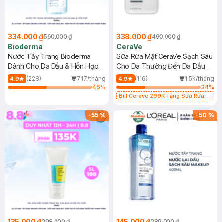
334.000 ₫
338.000 ₫
560.000 ₫
490.000 ₫
Bioderma
CeraVe
Nước Tẩy Trang Bioderma
Sữa Rửa Mặt CeraVe Sạch Sâu
Dành Cho Da Dầu & Hỗn Hợp
Cho Da Thường Đến Da Dầu
500ml
473ml
(228)
717/tháng
(116)
1.5k/tháng
4.9
4.9
46
%
34
%
Bill Cerave 299K Tặng Sữa Rửa
Mặt Cerave 30ml (SL có hạn)
-
55
%
-
50
%
135.000 ₫
145.000 ₫
298.000 ₫
289.000 ₫