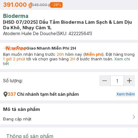
391.000 ₫
545.000 ₫
-
28
%
Bioderma
[HSD 07/2025] Dầu Tắm Bioderma Làm Sạch & Làm Dịu
Da Khô, Nhạy Cảm 1L
Atoderm Huile De Douche
(SKU:
422225641
)
Giao Nhanh Miễn Phí 2H
Bạn muốn nhận hàng trước
20h
hôm nay (
Miễn phí
). Đặt hàng trong
1 giờ 2 phút
tới và chọn giao hàng
2H
ở bước thanh toán.
Xem chi
tiết
Số lượng:
337
Chi nhánh tạm hết sản phẩm
Xem thêm
Mô tả sản phẩm
Đang cập nhật
Thông số sản phẩm