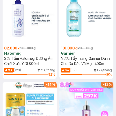
82.000 ₫
101.000 ₫
205.000 ₫
209.000 ₫
Hatomugi
Garnier
Sữa Tắm Hatomugi Dưỡng Ẩm
Nước Tẩy Trang Garnier Dành
Chiết Xuất Ý Dĩ 800ml
Cho Da Dầu Và Mụn 400ml
(Mới)
(123)
714/tháng
(69)
1.2k/tháng
4.9
4.9
52
%
49
%
-
44
%
-
43
%