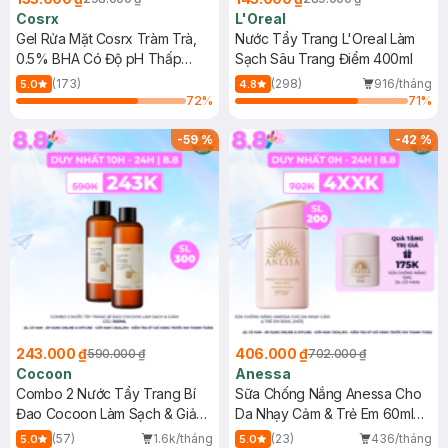
Cosrx
L'Oreal
Gel Rửa Mặt Cosrx Tràm Trà,
Nước Tẩy Trang L'Oreal Làm
0.5% BHA Có Độ pH Thấp
Sạch Sâu Trang Điểm 400ml
150ml
(173)
(298)
916/tháng
5.0
4.8
72
%
71
%
-
59
%
-
42
%
243.000 ₫
406.000 ₫
590.000 ₫
702.000 ₫
Cocoon
Anessa
Combo 2 Nước Tẩy Trang Bí
Sữa Chống Nắng Anessa Cho
Đao Cocoon Làm Sạch & Giảm
Da Nhạy Cảm & Trẻ Em 60ml
Dầu 500ml
(Mới)
(57)
1.6k/tháng
(23)
436/tháng
5.0
5.0