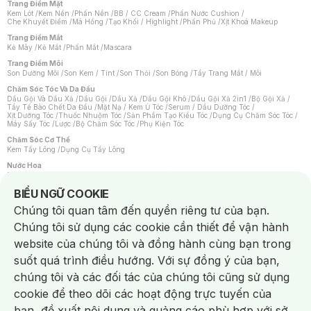
Trang Điểm Mặt
Kem Lót
/
Kem Nền
/
Phấn Nền
/
BB / CC Cream
/
Phấn Nước Cushion
/
Che Khuyết Điểm
/
Má Hồng
/
Tạo Khối / Highlight
/
Phấn Phủ
/
Xịt Khoá Makeup
Trang Điểm Mắt
Kẻ Mày
/
Kẻ Mắt
/
Phấn Mắt
/
Mascara
Trang Điểm Môi
Son Dưỡng Môi
/
Son Kem / Tint
/
Son Thỏi
/
Son Bóng
/
Tẩy Trang Mắt / Môi
Chăm Sóc Tóc Và Da Đầu
Dầu Gội Và Dầu Xả
/
Dầu Gội
/
Dầu Xả
/
Dầu Gội Khô
/
Dầu Gội Xả 2in1
/
Bộ Gội Xả
/
Tẩy Tế Bào Chết Da Đầu
/
Mặt Nạ / Kem Ủ Tóc
/
Serum / Dầu Dưỡng Tóc
/
Xịt Dưỡng Tóc
/
Thuốc Nhuộm Tóc
/
Sản Phẩm Tạo Kiểu Tóc
/
Dụng Cụ Chăm Sóc Tóc
/
Máy Sấy Tóc
/
Lược
/
Bộ Chăm Sóc Tóc
/
Phụ Kiện Tóc
Chăm Sóc Cơ Thể
Kem Tẩy Lông
/
Dụng Cụ Tẩy Lông
Nước Hoa
Nước Hoa Nữ
/
Nước Hoa Nam
/
Nước Hoa Cao Cấp
/
Xịt Thơm Toàn Thân
/
Nước Hoa Vùng Kín
Notice about cookies usage
BIỂU NGỮ COOKIE
Chăm Sóc Cá Nhân
Chúng tôi quan tâm đến quyền riêng tư của bạn.
Chống Muỗi
/
Khẩu Trang
/
Máy Massage
/
Mặt Nạ Xông Hơi
/
Nước Rửa Tay
/
Sản Phẩm Chăm Sóc Khác
/
Bàn Chải Đánh Răng
/
Bàn Chải Điện
/
Chúng tôi sử dụng các cookie cần thiết để vận hành
Hỗ Trợ Trắng Răng
/
Kem Đánh Răng
/
Máy Tăm Nước
/
Nước Súc Miệng
/
Tăm / Chỉ Nha Khoa
/
Xịt Thơm Miệng
/
Dung Dịch Vệ Sinh
/
Dưỡng Vùng Kín
/
website của chúng tôi và đồng hành cùng bạn trong
Khăn Ướt Vệ Sinh Vùng Kín
/
Băng Vệ Sinh
/
Tampon
/
Bọt Cạo Râu
/
Dao Cạo Râu
/
Máy Cạo Râu
suốt quá trình điều hướng. Với sự đồng ý của bạn,
Vấn Đề Về Da
chúng tôi và các đối tác của chúng tôi cũng sử dụng
Da Dầu / Lỗ Chân Lông To
/
Da Khô / Mất Nước
/
Da Lão Hóa
/
Da Mụn
/
Da Nhạy Cảm / Kích Ứng
/
Da Xỉn Màu
/
Thâm / Nám / Tàn Nhang
/
cookie để theo dõi các hoạt động trực tuyến của
Quầng Thâm & Bọng Mắt
/
Sẹo
/
Viêm Da Cơ Địa
bạn, đề xuất nội dung và quảng cáo phù hợp với sở
Dụng Cụ / Phụ Kiện Chăm Sóc Da