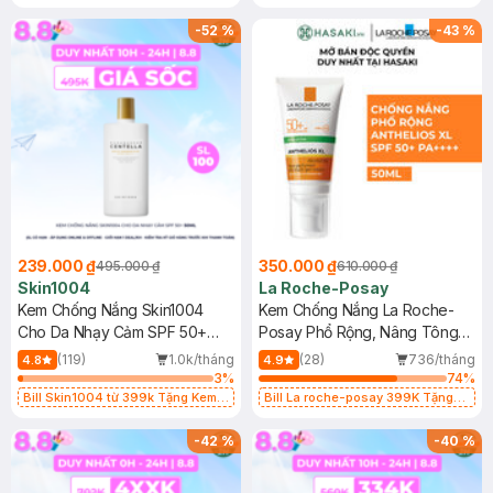
Làm Dịu Da & Kiểm Soát Dầu Nhờn
25ml (SL Có Hạn)
-
52
%
-
43
%
239.000 ₫
350.000 ₫
495.000 ₫
610.000 ₫
Skin1004
La Roche-Posay
Kem Chống Nắng Skin1004
Kem Chống Nắng La Roche-
Cho Da Nhạy Cảm SPF 50+
Posay Phổ Rộng, Nâng Tông
50ml
Kiềm Dầu 50ml
(119)
1.0k/tháng
(28)
736/tháng
4.8
4.9
3
%
74
%
Bill Skin1004 từ 399k Tặng Kem
Bill La roche-posay 399K Tặng
Chống Nắng Cho Da Nhạy Cảm
Gel rửa mặt da dầu nhạy cảm 50ml
SPF 50+ 20ml (SL Có Hạn)
(SL có hạn)
-
42
%
-
40
%