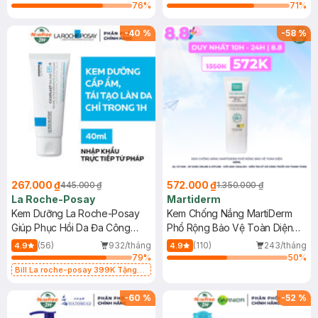
76
%
71
%
-
40
%
-
58
%
267.000 ₫
572.000 ₫
445.000 ₫
1.350.000 ₫
La Roche-Posay
Martiderm
Kem Dưỡng La Roche-Posay
Kem Chống Nắng MartiDerm
Giúp Phục Hồi Da Đa Công
Phổ Rộng Bảo Vệ Toàn Diện
Dụng 40ml
40ml
(56)
932/tháng
(110)
243/tháng
4.9
4.9
79
%
50
%
Bill La roche-posay 399K Tặng
Gel rửa mặt da dầu nhạy cảm 50ml
(SL có hạn)
-
60
%
-
52
%