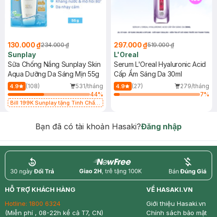
130.000 ₫
297.000 ₫
234.000 ₫
519.000 ₫
Sunplay
L'Oreal
Sữa Chống Nắng Sunplay Skin
Serum L'Oreal Hyaluronic Acid
Aqua Dưỡng Da Sáng Mịn 55g
Cấp Ẩm Sáng Da 30ml
(108)
531/tháng
(27)
279/tháng
4.9
4.9
44
%
7
%
Bill 199K Sunplay tặng Tinh Chất
Chống Nắng 7g trị giá 30K (SL có
hạn)
Bạn đã có tài khoản Hasaki?
Đăng nhập
return
nowfree
price
HỖ TRỢ KHÁCH HÀNG
VỀ HASAKI.VN
Hotline:
1800 6324
Giới thiệu Hasaki.vn
(Miễn phí , 08-22h kể cả T7, CN)
Chính sách bảo mật