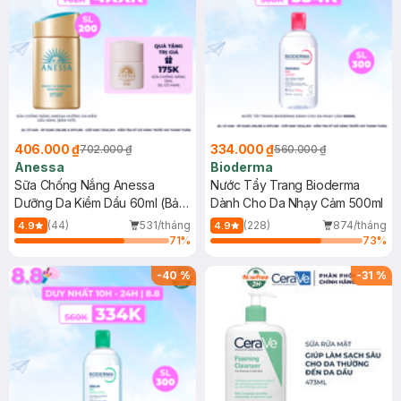
406.000 ₫
334.000 ₫
702.000 ₫
560.000 ₫
Anessa
Bioderma
Sữa Chống Nắng Anessa
Nước Tẩy Trang Bioderma
Dưỡng Da Kiềm Dầu 60ml (Bản
Dành Cho Da Nhạy Cảm 500ml
Mới)
(44)
531/tháng
(228)
874/tháng
4.9
4.9
71
%
73
%
-
40
%
-
31
%