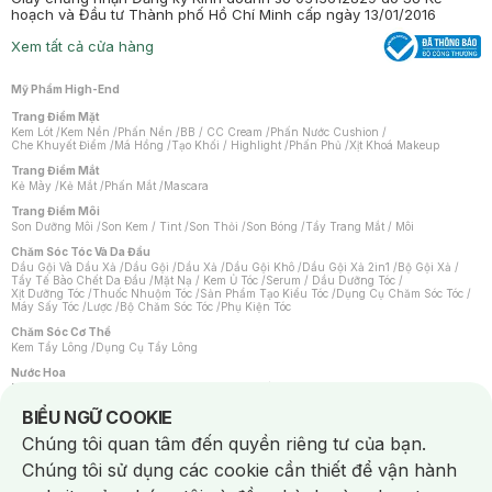
hoạch và Đầu tư Thành phố Hồ Chí Minh cấp ngày 13/01/2016
Xem tất cả cửa hàng
Mỹ Phẩm High-End
Trang Điểm Mặt
Kem Lót
/
Kem Nền
/
Phấn Nền
/
BB / CC Cream
/
Phấn Nước Cushion
/
Che Khuyết Điểm
/
Má Hồng
/
Tạo Khối / Highlight
/
Phấn Phủ
/
Xịt Khoá Makeup
Trang Điểm Mắt
Kẻ Mày
/
Kẻ Mắt
/
Phấn Mắt
/
Mascara
Trang Điểm Môi
Son Dưỡng Môi
/
Son Kem / Tint
/
Son Thỏi
/
Son Bóng
/
Tẩy Trang Mắt / Môi
Chăm Sóc Tóc Và Da Đầu
Dầu Gội Và Dầu Xả
/
Dầu Gội
/
Dầu Xả
/
Dầu Gội Khô
/
Dầu Gội Xả 2in1
/
Bộ Gội Xả
/
Tẩy Tế Bào Chết Da Đầu
/
Mặt Nạ / Kem Ủ Tóc
/
Serum / Dầu Dưỡng Tóc
/
Xịt Dưỡng Tóc
/
Thuốc Nhuộm Tóc
/
Sản Phẩm Tạo Kiểu Tóc
/
Dụng Cụ Chăm Sóc Tóc
/
Máy Sấy Tóc
/
Lược
/
Bộ Chăm Sóc Tóc
/
Phụ Kiện Tóc
Chăm Sóc Cơ Thể
Kem Tẩy Lông
/
Dụng Cụ Tẩy Lông
Nước Hoa
Nước Hoa Nữ
/
Nước Hoa Nam
/
Nước Hoa Cao Cấp
/
Xịt Thơm Toàn Thân
/
Nước Hoa Vùng Kín
Notice about cookies usage
BIỂU NGỮ COOKIE
Chăm Sóc Cá Nhân
Chúng tôi quan tâm đến quyền riêng tư của bạn.
Chống Muỗi
/
Khẩu Trang
/
Máy Massage
/
Mặt Nạ Xông Hơi
/
Nước Rửa Tay
/
Sản Phẩm Chăm Sóc Khác
/
Bàn Chải Đánh Răng
/
Bàn Chải Điện
/
Chúng tôi sử dụng các cookie cần thiết để vận hành
Hỗ Trợ Trắng Răng
/
Kem Đánh Răng
/
Máy Tăm Nước
/
Nước Súc Miệng
/
Tăm / Chỉ Nha Khoa
/
Xịt Thơm Miệng
/
Dung Dịch Vệ Sinh
/
Dưỡng Vùng Kín
/