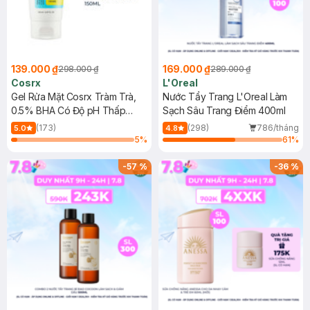
139.000 ₫
169.000 ₫
298.000 ₫
289.000 ₫
Cosrx
L'Oreal
Gel Rửa Mặt Cosrx Tràm Trà,
Nước Tẩy Trang L'Oreal Làm
0.5% BHA Có Độ pH Thấp
Sạch Sâu Trang Điểm 400ml
150ml
(173)
(298)
786/tháng
5.0
4.8
5
%
61
%
-
57
%
-
36
%