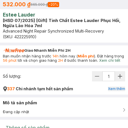
532.000 ₫
665.000 ₫
-
20
%
Estee Lauder
[HSD 07/2025] [Gift] Tinh Chất Estee Lauder Phục Hồi,
Ngừa Lão Hóa 7ml
Advanced Night Repair Synchronized Multi-Recovery
(SKU:
422225910
)
Giao Nhanh Miễn Phí 2H
Bạn muốn nhận hàng trước
14h
hôm nay (
Miễn phí
). Đặt hàng trong
56 phút
tới và chọn giao hàng
2H
ở bước thanh toán.
Xem chi tiết
Số lượng:
337
Chi nhánh tạm hết sản phẩm
Xem thêm
Mô tả sản phẩm
Đang cập nhật
Thông số sản phẩm