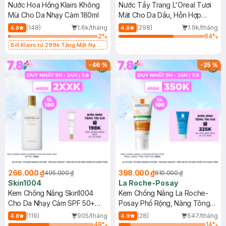
Nước Hoa Hồng Klairs Không
Nước Tẩy Trang L'Oreal Tươi
Mùi Cho Da Nhạy Cảm 180ml
Mát Cho Da Dầu, Hỗn Hợp
400ml
(148)
1.6k/tháng
(298)
1.9k/tháng
4.8
4.8
2
%
64
%
Bill Klairs từ 299k Tặng Mặt Nạ
Làm Dịu Da & Kiểm Soát Dầu Nhờn
25ml (SL Có Hạn)
-
46
%
-
35
%
266.000 ₫
398.000 ₫
495.000 ₫
610.000 ₫
Skin1004
La Roche-Posay
Kem Chống Nắng Skin1004
Kem Chống Nắng La Roche-
Cho Da Nhạy Cảm SPF 50+
Posay Phổ Rộng, Nâng Tông
50ml
Kiềm Dầu 50ml
(119)
905/tháng
(28)
647/tháng
4.8
4.9
48
%
14
%