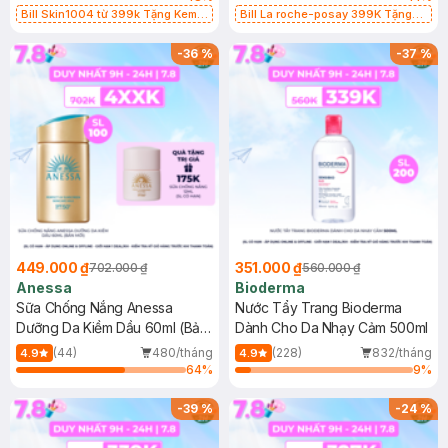
Bill Skin1004 từ 399k Tặng Kem
Bill La roche-posay 399K Tặng
Chống Nắng Cho Da Nhạy Cảm
Gel rửa mặt da dầu nhạy cảm 50ml
SPF 50+ 20ml (SL Có Hạn)
(SL có hạn)
-
36
%
-
37
%
449.000 ₫
351.000 ₫
702.000 ₫
560.000 ₫
Anessa
Bioderma
Sữa Chống Nắng Anessa
Nước Tẩy Trang Bioderma
Dưỡng Da Kiềm Dầu 60ml (Bản
Dành Cho Da Nhạy Cảm 500ml
Mới)
(44)
480/tháng
(228)
832/tháng
4.9
4.9
64
%
9
%
-
39
%
-
24
%