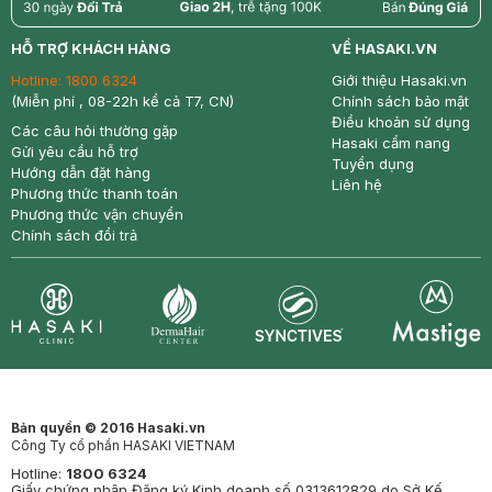
return
nowfree
price
HỖ TRỢ KHÁCH HÀNG
VỀ HASAKI.VN
Hotline:
1800 6324
Giới thiệu Hasaki.vn
(Miễn phí , 08-22h kể cả T7, CN)
Chính sách bảo mật
Điều khoản sử dụng
Các câu hỏi thường gặp
Hasaki cẩm nang
Gửi yêu cầu hỗ trợ
Tuyển dụng
Hướng dẫn đặt hàng
Liên hệ
Phương thức thanh toán
Phương thức vận chuyển
Chính sách đổi trả
Synctives
Clinic
Dermahair
Mastige
Bản quyền © 2016 Hasaki.vn
Công Ty cổ phần HASAKI VIETNAM
Hotline:
1800 6324
Giấy chứng nhận Đăng ký Kinh doanh số 0313612829 do Sở Kế