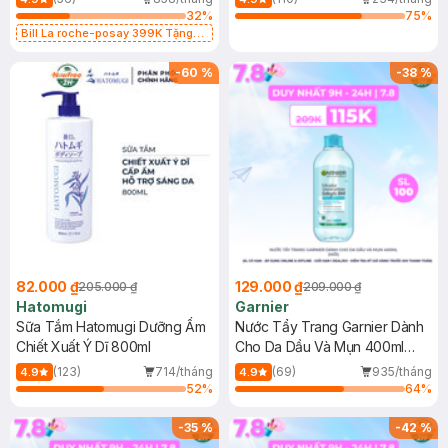
32
%
75
%
Bill La roche-posay 399K Tặng
Gel rửa mặt da dầu nhạy cảm 50ml
(SL có hạn)
-
60
%
-
38
%
82.000 ₫
129.000 ₫
205.000 ₫
209.000 ₫
Hatomugi
Garnier
Sữa Tắm Hatomugi Dưỡng Ẩm
Nước Tẩy Trang Garnier Dành
Chiết Xuất Ý Dĩ 800ml
Cho Da Dầu Và Mụn 400ml
(Mới)
(123)
714/tháng
(69)
935/tháng
4.9
4.9
52
%
64
%
-
35
%
-
42
%