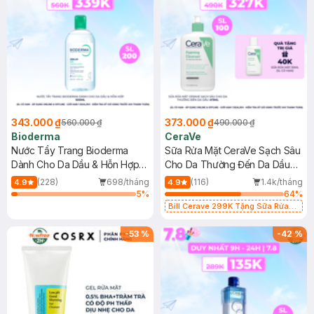
343.000 ₫
373.000 ₫
560.000 ₫
490.000 ₫
Bioderma
CeraVe
Nước Tẩy Trang Bioderma
Sữa Rửa Mặt CeraVe Sạch Sâu
Dành Cho Da Dầu & Hỗn Hợp
Cho Da Thường Đến Da Dầu
500ml
473ml
(228)
698/tháng
(116)
1.4k/tháng
4.9
4.9
5
%
64
%
Bill Cerave 299K Tặng Sữa Rửa
Mặt Cerave 30ml (SL có hạn)
-
53
%
-
42
%