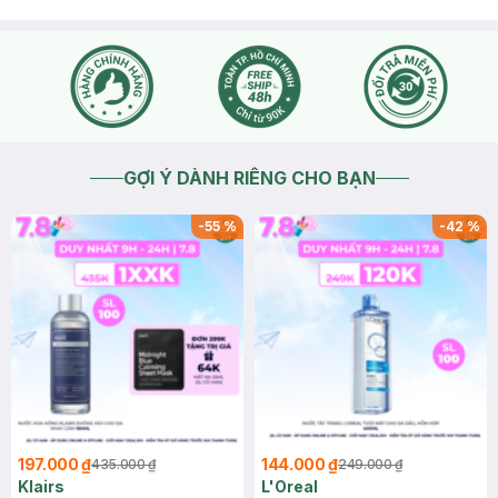
GỢI Ý DÀNH RIÊNG CHO BẠN
-
55
%
-
42
%
197.000 ₫
144.000 ₫
435.000 ₫
249.000 ₫
Klairs
L'Oreal