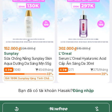
152.000 ₫
302.000 ₫
234.000 ₫
519.000 ₫
Sunplay
L'Oreal
Sữa Chống Nắng Sunplay Skin
Serum L'Oreal Hyaluronic Acid
Aqua Dưỡng Da Sáng Mịn 55g
Cấp Ẩm Sáng Da 30ml
(108)
454/tháng
(27)
275/tháng
4.9
4.9
48
%
39
%
Bill 199K Sunplay tặng Tinh Chất
Chống Nắng 7g trị giá 30K (SL có
hạn)
Bạn đã có tài khoản Hasaki?
Đăng nhập