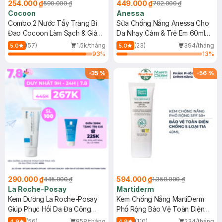
254.000 ₫
449.000 ₫
590.000 ₫
702.000 ₫
Cocoon
Anessa
Combo 2 Nước Tẩy Trang Bí
Sữa Chống Nắng Anessa Cho
Đao Cocoon Làm Sạch & Giảm
Da Nhạy Cảm & Trẻ Em 60ml
Dầu 500ml
(Mới)
(57)
1.5k/tháng
(23)
394/tháng
5.0
5.0
93
%
13
%
-
35
%
-
56
%
290.000 ₫
594.000 ₫
445.000 ₫
1.350.000 ₫
La Roche-Posay
Martiderm
Kem Dưỡng La Roche-Posay
Kem Chống Nắng MartiDerm
Giúp Phục Hồi Da Đa Công
Phổ Rộng Bảo Vệ Toàn Diện
Dụng 40ml
40ml
(56)
858/tháng
(110)
234/tháng
4.9
4.9