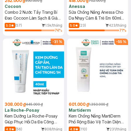
252.000 ₫
418.000 ₫
590.000 ₫
702.000 ₫
Cocoon
Anessa
Combo 2 Nước Tẩy Trang Bí
Sữa Chống Nắng Anessa Cho
Đao Cocoon Làm Sạch & Giảm
Da Nhạy Cảm & Trẻ Em 60ml
Dầu 500ml
(Mới)
(57)
1.5k/tháng
(23)
423/tháng
5.0
5.0
74
%
71
%
-
31
%
-
55
%
308.000 ₫
601.000 ₫
445.000 ₫
1.350.000 ₫
La Roche-Posay
Martiderm
Kem Dưỡng La Roche-Posay
Kem Chống Nắng MartiDerm
Giúp Phục Hồi Da Đa Công
Phổ Rộng Bảo Vệ Toàn Diện
Dụng 40ml
40ml
(56)
808/tháng
(110)
231/tháng
4.9
4.9