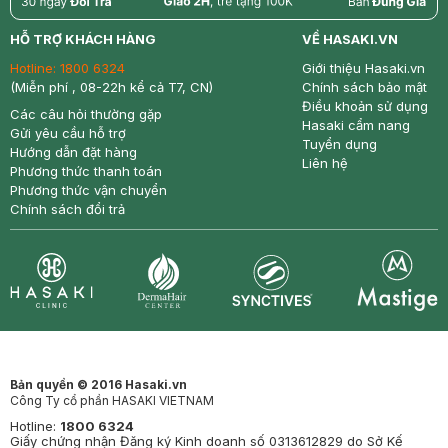
return
nowfree
price
HỖ TRỢ KHÁCH HÀNG
VỀ HASAKI.VN
Hotline:
1800 6324
Giới thiệu Hasaki.vn
(Miễn phí , 08-22h kể cả T7, CN)
Chính sách bảo mật
Điều khoản sử dụng
Các câu hỏi thường gặp
Hasaki cẩm nang
Gửi yêu cầu hỗ trợ
Tuyển dụng
Hướng dẫn đặt hàng
Liên hệ
Phương thức thanh toán
Phương thức vận chuyển
Chính sách đổi trả
Synctives
Clinic
Dermahair
Mastige
Bản quyền © 2016 Hasaki.vn
Công Ty cổ phần HASAKI VIETNAM
Hotline:
1800 6324
Giấy chứng nhận Đăng ký Kinh doanh số 0313612829 do Sở Kế