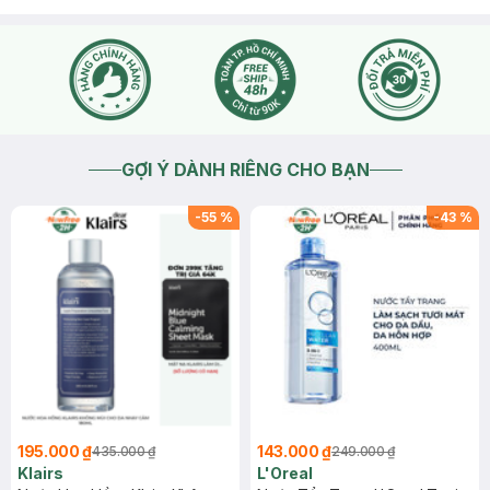
GỢI Ý DÀNH RIÊNG CHO BẠN
-
55
%
-
43
%
195.000 ₫
143.000 ₫
435.000 ₫
249.000 ₫
Klairs
L'Oreal