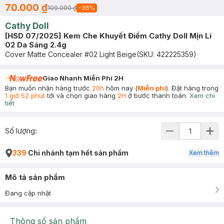
70.000 ₫
109.000 ₫
-
36
%
Cathy Doll
[HSD 07/2025] Kem Che Khuyết Điểm Cathy Doll Mịn Lì
02 Da Sáng 2.4g
Cover Matte Concealer #02 Light Beige
(SKU:
422225359
)
Giao Nhanh Miễn Phí 2H
Bạn muốn nhận hàng trước
20h
hôm nay (
Miễn phí
). Đặt hàng trong
1 giờ 52 phút
tới và chọn giao hàng
2H
ở bước thanh toán.
Xem chi
tiết
Số lượng:
339
Chi nhánh tạm hết sản phẩm
Xem thêm
Mô tả sản phẩm
Đang cập nhật
Thông số sản phẩm