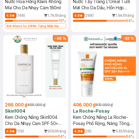
Nước Hoa Hồng Klairs Không
Nước Tẩy Trang L'Oreal Tươi
Mùi Cho Da Nhạy Cảm 180ml
Mát Cho Da Dầu, Hỗn Hợp
400ml
(148)
1.7k/tháng
(298)
1.9k/tháng
4.8
4.8
15
%
64
%
Bill Klairs từ 299k Tặng Mặt Nạ
Làm Dịu Da & Kiểm Soát Dầu Nhờn
25ml (SL Có Hạn)
-
46
%
-
33
%
266.000 ₫
406.000 ₫
495.000 ₫
610.000 ₫
Skin1004
La Roche-Posay
Kem Chống Nắng Skin1004
Kem Chống Nắng La Roche-
Cho Da Nhạy Cảm SPF 50+
Posay Phổ Rộng, Nâng Tông
50ml
Kiềm Dầu 50ml
(119)
905/tháng
(28)
635/tháng
4.8
4.9
64
%
64
%