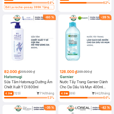
64
%
62
%
Bill La roche-posay 399K Tặng
Gel rửa mặt da dầu nhạy cảm 50ml
(SL có hạn)
-
60
%
-
39
%
82.000 ₫
128.000 ₫
205.000 ₫
209.000 ₫
Hatomugi
Garnier
Sữa Tắm Hatomugi Dưỡng Ẩm
Nước Tẩy Trang Garnier Dành
Chiết Xuất Ý Dĩ 800ml
Cho Da Dầu Và Mụn 400ml
(Mới)
(123)
714/tháng
(69)
942/tháng
4.9
4.9
53
%
64
%
-
35
%
-
42
%