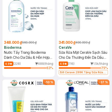
348.000 ₫
341.000 ₫
560.000 ₫
490.000 ₫
Bioderma
CeraVe
Nước Tẩy Trang Bioderma
Sữa Rửa Mặt CeraVe Sạch Sâu
Dành Cho Da Dầu & Hỗn Hợp
Cho Da Thường Đến Da Dầu
500ml
473ml
(228)
688/tháng
(116)
1.5k/tháng
4.9
4.9
63
%
75
%
Bill Cerave 299K Tặng Sữa Rửa
Mặt Cerave 30ml (SL có hạn)
-
53
%
-
37
%