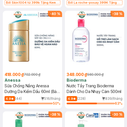
Bill Skin1004 từ 399k Tặng Kem
Bill La roche-posay 399K Tặng
Chống Nắng Cho Da Nhạy Cảm
Gel rửa mặt da dầu nhạy cảm 50ml
SPF 50+ 20ml (SL Có Hạn)
(SL có hạn)
-
40
%
-
38
%
418.000 ₫
348.000 ₫
702.000 ₫
560.000 ₫
Anessa
Bioderma
Sữa Chống Nắng Anessa
Nước Tẩy Trang Bioderma
Dưỡng Da Kiềm Dầu 60ml (Bản
Dành Cho Da Nhạy Cảm 500ml
Mới)
(44)
516/tháng
(228)
839/tháng
4.9
4.9
50
%
63
%
-
38
%
-
30
%