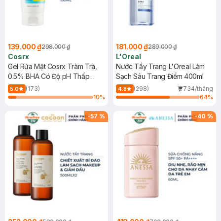
139.000 ₫
181.000 ₫
298.000 ₫
289.000 ₫
Cosrx
L'Oreal
Gel Rửa Mặt Cosrx Tràm Trà,
Nước Tẩy Trang L'Oreal Làm
0.5% BHA Có Độ pH Thấp
Sạch Sâu Trang Điểm 400ml
150ml
(173)
(298)
734/tháng
5.0
4.8
10
%
64
%
-
57
%
-
40
%