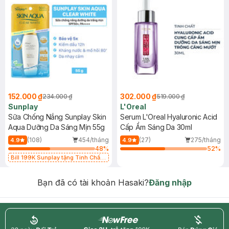
152.000 ₫
302.000 ₫
234.000 ₫
519.000 ₫
Sunplay
L'Oreal
Sữa Chống Nắng Sunplay Skin
Serum L'Oreal Hyaluronic Acid
Aqua Dưỡng Da Sáng Mịn 55g
Cấp Ẩm Sáng Da 30ml
(108)
454/tháng
(27)
275/tháng
4.9
4.9
48
%
52
%
Bill 199K Sunplay tặng Tinh Chất
Chống Nắng 7g trị giá 30K (SL có
hạn)
Bạn đã có tài khoản Hasaki?
Đăng nhập