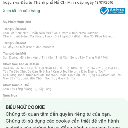
hoạch và Đầu tư Thành phố Hồ Chí Minh cấp ngày 13/01/2016
Xem tất cả cửa hàng
Mỹ Phẩm High-End
Trang Điểm Mặt
Kem Lót
/
Kem Nền
/
Phấn Nền
/
BB / CC Cream
/
Phấn Nước Cushion
/
Che Khuyết Điểm
/
Má Hồng
/
Tạo Khối / Highlight
/
Phấn Phủ
/
Xịt Khoá Makeup
Trang Điểm Mắt
Kẻ Mày
/
Kẻ Mắt
/
Phấn Mắt
/
Mascara
Trang Điểm Môi
Son Dưỡng Môi
/
Son Kem / Tint
/
Son Thỏi
/
Son Bóng
/
Tẩy Trang Mắt / Môi
Chăm Sóc Tóc Và Da Đầu
Dầu Gội Và Dầu Xả
/
Dầu Gội
/
Dầu Xả
/
Dầu Gội Khô
/
Dầu Gội Xả 2in1
/
Bộ Gội Xả
/
Tẩy Tế Bào Chết Da Đầu
/
Mặt Nạ / Kem Ủ Tóc
/
Serum / Dầu Dưỡng Tóc
/
Xịt Dưỡng Tóc
/
Thuốc Nhuộm Tóc
/
Sản Phẩm Tạo Kiểu Tóc
/
Dụng Cụ Chăm Sóc Tóc
/
Máy Sấy Tóc
/
Lược
/
Bộ Chăm Sóc Tóc
/
Phụ Kiện Tóc
Chăm Sóc Cơ Thể
Kem Tẩy Lông
/
Dụng Cụ Tẩy Lông
Nước Hoa
Nước Hoa Nữ
/
Nước Hoa Nam
/
Nước Hoa Cao Cấp
/
Xịt Thơm Toàn Thân
/
Nước Hoa Vùng Kín
Notice about cookies usage
BIỂU NGỮ COOKIE
Chăm Sóc Cá Nhân
Chúng tôi quan tâm đến quyền riêng tư của bạn.
Chống Muỗi
/
Khẩu Trang
/
Máy Massage
/
Mặt Nạ Xông Hơi
/
Nước Rửa Tay
/
Sản Phẩm Chăm Sóc Khác
/
Bàn Chải Đánh Răng
/
Bàn Chải Điện
/
Chúng tôi sử dụng các cookie cần thiết để vận hành
Hỗ Trợ Trắng Răng
/
Kem Đánh Răng
/
Máy Tăm Nước
/
Nước Súc Miệng
/
Tăm / Chỉ Nha Khoa
/
Xịt Thơm Miệng
/
Dung Dịch Vệ Sinh
/
Dưỡng Vùng Kín
/
website của chúng tôi và đồng hành cùng bạn trong
Khăn Ướt Vệ Sinh Vùng Kín
/
Băng Vệ Sinh
/
Tampon
/
Bọt Cạo Râu
/
Dao Cạo Râu
/