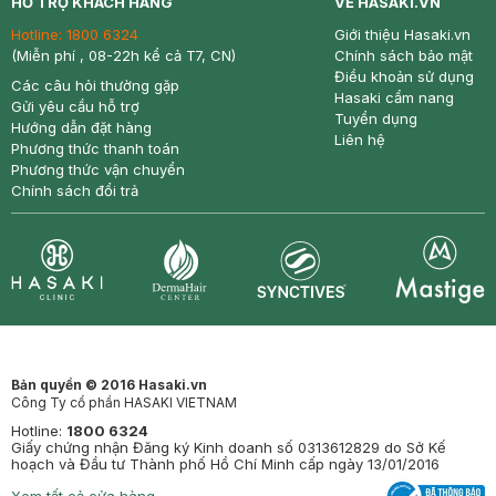
HỖ TRỢ KHÁCH HÀNG
VỀ HASAKI.VN
Hotline:
1800 6324
Giới thiệu Hasaki.vn
(Miễn phí , 08-22h kể cả T7, CN)
Chính sách bảo mật
Điều khoản sử dụng
Các câu hỏi thường gặp
Hasaki cẩm nang
Gửi yêu cầu hỗ trợ
Tuyển dụng
Hướng dẫn đặt hàng
Liên hệ
Phương thức thanh toán
Phương thức vận chuyển
Chính sách đổi trả
Synctives
Clinic
Dermahair
Mastige
Bản quyền © 2016 Hasaki.vn
Công Ty cổ phần HASAKI VIETNAM
Hotline:
1800 6324
Giấy chứng nhận Đăng ký Kinh doanh số 0313612829 do Sở Kế
hoạch và Đầu tư Thành phố Hồ Chí Minh cấp ngày 13/01/2016