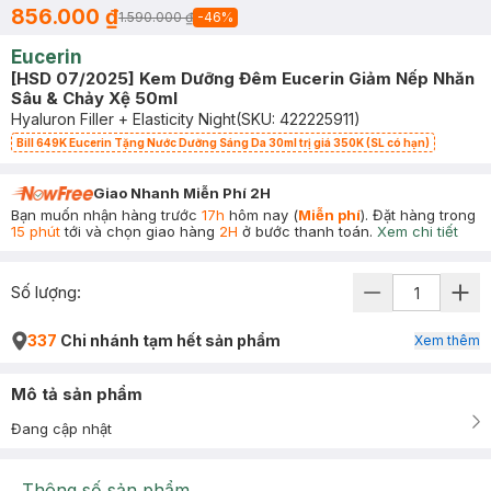
856.000 ₫
1.590.000 ₫
-
46
%
Eucerin
[HSD 07/2025] Kem Dưỡng Đêm Eucerin Giảm Nếp Nhăn
Sâu & Chảy Xệ 50ml
Hyaluron Filler + Elasticity Night
(SKU:
422225911
)
Bill 649K Eucerin Tặng Nước Dưỡng Sáng Da 30ml trị giá 350K (SL có hạn)
Giao Nhanh Miễn Phí 2H
Bạn muốn nhận hàng trước
17h
hôm nay (
Miễn phí
). Đặt hàng trong
15 phút
tới và chọn giao hàng
2H
ở bước thanh toán.
Xem chi tiết
Số lượng:
337
Chi nhánh tạm hết sản phẩm
Xem thêm
Mô tả sản phẩm
Đang cập nhật
Thông số sản phẩm