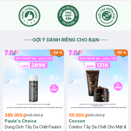
GỢI Ý DÀNH RIÊNG CHO BẠN
-
34
%
-
55
%
289.000 ₫
131.000 ₫
435.000 ₫
290.000 ₫
Paula's Choice
Cocoon
Dung Dịch Tẩy Da Chết Paula’s
Combo Tẩy Da Chết Cho Mặt &