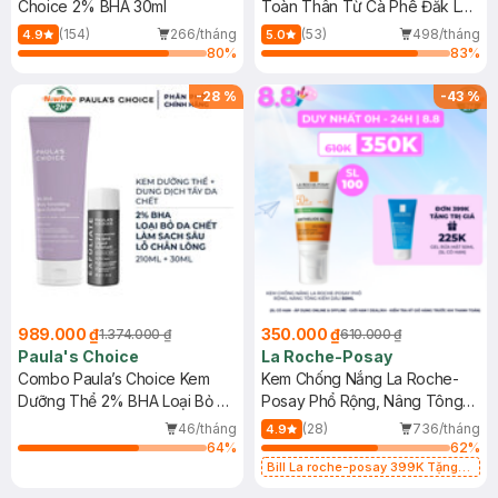
Choice 2% BHA 30ml
Toàn Thân Từ Cà Phê Đắk Lắk
(150ml+200ml)
(154)
266/tháng
(53)
498/tháng
4.9
5.0
80
%
83
%
-
28
%
-
43
%
989.000 ₫
350.000 ₫
1.374.000 ₫
610.000 ₫
Paula's Choice
La Roche-Posay
Combo Paula’s Choice Kem
Kem Chống Nắng La Roche-
Dưỡng Thể 2% BHA Loại Bỏ Da
Posay Phổ Rộng, Nâng Tông
Chết 210ml + Dung Dịch Tẩy Da
Kiềm Dầu 50ml
46/tháng
(28)
736/tháng
4.9
Chết 2% BHA 30ml
64
%
62
%
Bill La roche-posay 399K Tặng
Gel rửa mặt da dầu nhạy cảm 50ml