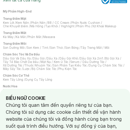
Xem tất cả cửa hàng
Mỹ Phẩm High-End
Trang Điểm Mặt
Kem Lót
/
Kem Nền
/
Phấn Nền
/
BB / CC Cream
/
Phấn Nước Cushion
/
Che Khuyết Điểm
/
Má Hồng
/
Tạo Khối / Highlight
/
Phấn Phủ
/
Xịt Khoá Makeup
Trang Điểm Mắt
Kẻ Mày
/
Kẻ Mắt
/
Phấn Mắt
/
Mascara
Trang Điểm Môi
Son Dưỡng Môi
/
Son Kem / Tint
/
Son Thỏi
/
Son Bóng
/
Tẩy Trang Mắt / Môi
Chăm Sóc Tóc Và Da Đầu
Dầu Gội Và Dầu Xả
/
Dầu Gội
/
Dầu Xả
/
Dầu Gội Khô
/
Dầu Gội Xả 2in1
/
Bộ Gội Xả
/
Tẩy Tế Bào Chết Da Đầu
/
Mặt Nạ / Kem Ủ Tóc
/
Serum / Dầu Dưỡng Tóc
/
Xịt Dưỡng Tóc
/
Thuốc Nhuộm Tóc
/
Sản Phẩm Tạo Kiểu Tóc
/
Dụng Cụ Chăm Sóc Tóc
/
Máy Sấy Tóc
/
Lược
/
Bộ Chăm Sóc Tóc
/
Phụ Kiện Tóc
Chăm Sóc Cơ Thể
Kem Tẩy Lông
/
Dụng Cụ Tẩy Lông
Nước Hoa
Nước Hoa Nữ
/
Nước Hoa Nam
/
Nước Hoa Cao Cấp
/
Xịt Thơm Toàn Thân
/
Nước Hoa Vùng Kín
Notice about cookies usage
BIỂU NGỮ COOKIE
Chăm Sóc Cá Nhân
Chúng tôi quan tâm đến quyền riêng tư của bạn.
Chống Muỗi
/
Khẩu Trang
/
Máy Massage
/
Mặt Nạ Xông Hơi
/
Nước Rửa Tay
/
Sản Phẩm Chăm Sóc Khác
/
Bàn Chải Đánh Răng
/
Bàn Chải Điện
/
Chúng tôi sử dụng các cookie cần thiết để vận hành
Hỗ Trợ Trắng Răng
/
Kem Đánh Răng
/
Máy Tăm Nước
/
Nước Súc Miệng
/
Tăm / Chỉ Nha Khoa
/
Xịt Thơm Miệng
/
Dung Dịch Vệ Sinh
/
Dưỡng Vùng Kín
/
website của chúng tôi và đồng hành cùng bạn trong
Khăn Ướt Vệ Sinh Vùng Kín
/
Băng Vệ Sinh
/
Tampon
/
Bọt Cạo Râu
/
Dao Cạo Râu
/
Máy Cạo Râu
suốt quá trình điều hướng. Với sự đồng ý của bạn,
Vấn Đề Về Da