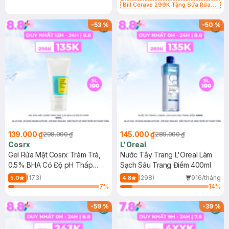
Bill Cerave 299K Tặng Sữa Rửa
Mặt Cerave 30ml (SL có hạn)
-
53
%
-
50
%
139.000 ₫
145.000 ₫
298.000 ₫
289.000 ₫
Cosrx
L'Oreal
Gel Rửa Mặt Cosrx Tràm Trà,
Nước Tẩy Trang L'Oreal Làm
0.5% BHA Có Độ pH Thấp
Sạch Sâu Trang Điểm 400ml
150ml
(173)
(298)
916/tháng
5.0
4.8
7
%
14
%
-
59
%
-
39
%