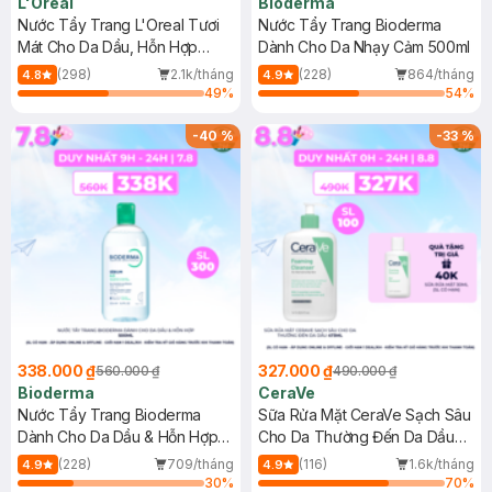
L'Oreal
Bioderma
Nước Tẩy Trang L'Oreal Tươi
Nước Tẩy Trang Bioderma
Mát Cho Da Dầu, Hỗn Hợp
Dành Cho Da Nhạy Cảm 500ml
400ml
(298)
2.1k/tháng
(228)
864/tháng
4.8
4.9
49
%
54
%
-
40
%
-
33
%
338.000 ₫
327.000 ₫
560.000 ₫
490.000 ₫
Bioderma
CeraVe
Nước Tẩy Trang Bioderma
Sữa Rửa Mặt CeraVe Sạch Sâu
Dành Cho Da Dầu & Hỗn Hợp
Cho Da Thường Đến Da Dầu
500ml
473ml
(228)
709/tháng
(116)
1.6k/tháng
4.9
4.9
30
%
70
%