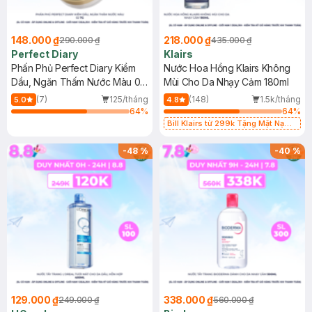
148.000 ₫
218.000 ₫
290.000 ₫
435.000 ₫
Perfect Diary
Klairs
Phấn Phủ Perfect Diary Kiềm
Nước Hoa Hồng Klairs Không
Dầu, Ngăn Thấm Nước Màu 02
Mùi Cho Da Nhạy Cảm 180ml
7g
(7)
125/tháng
(148)
1.5k/tháng
5.0
4.8
64
%
64
%
Bill Klairs từ 299k Tặng Mặt Nạ
Làm Dịu Da & Kiểm Soát Dầu Nhờn
25ml (SL Có Hạn)
-
48
%
-
40
%
129.000 ₫
338.000 ₫
249.000 ₫
560.000 ₫