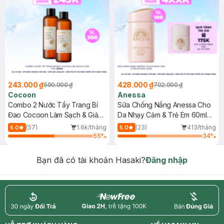
243.000 ₫
428.000 ₫
590.000 ₫
702.000 ₫
Cocoon
Anessa
Combo 2 Nước Tẩy Trang Bí
Sữa Chống Nắng Anessa Cho
Đao Cocoon Làm Sạch & Giảm
Da Nhạy Cảm & Trẻ Em 60ml
Dầu 500ml
(Mới)
(57)
1.6k/tháng
(23)
413/tháng
5.0
5.0
55
%
34
%
Bạn đã có tài khoản Hasaki?
Đăng nhập
return
nowfree
price