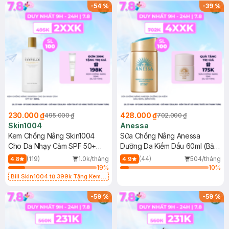
(SL có hạn)
-
54
%
-
39
%
230.000 ₫
428.000 ₫
495.000 ₫
702.000 ₫
Skin1004
Anessa
Kem Chống Nắng Skin1004
Sữa Chống Nắng Anessa
Cho Da Nhạy Cảm SPF 50+
Dưỡng Da Kiềm Dầu 60ml (Bản
50ml
Mới)
(119)
1.0k/tháng
(44)
504/tháng
4.8
4.9
19
%
10
%
Bill Skin1004 từ 399k Tặng Kem
Chống Nắng Cho Da Nhạy Cảm
SPF 50+ 20ml (SL Có Hạn)
-
59
%
-
59
%