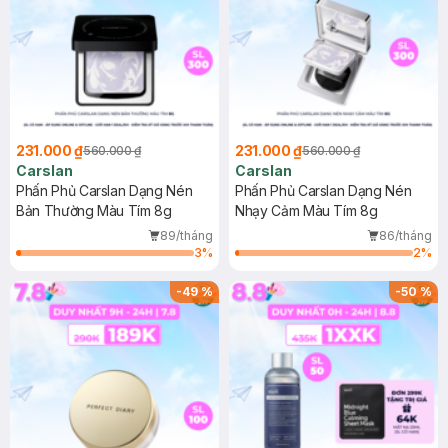
231.000 ₫
231.000 ₫
560.000 ₫
560.000 ₫
Carslan
Carslan
Phấn Phủ Carslan Dạng Nén
Phấn Phủ Carslan Dạng Nén
Bản Thường Màu Tím 8g
Nhạy Cảm Màu Tím 8g
89/tháng
86/tháng
3
%
2
%
-
49
%
-
50
%