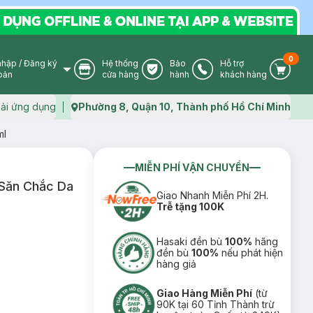
0
nhập
/
Đăng ký
Hệ thống
Bảo
Hỗ trợ
User Icon
Store Icon
Warranty Icon
Phone Icon
Cart I
oản
cửa hàng
hành
khách hàng
ải ứng dụng
Phường 8, Quận 10, Thành phố Hồ Chí Minh
Map icon
ml
MIỄN PHÍ VẬN CHUYỂN
Săn Chắc Da
Giao Nhanh Miễn Phí 2H.
Trễ tặng 100K
Hasaki đền bù
100%
hãng
đền bù
100%
nếu phát hiện
hàng giả
Giao Hàng Miễn Phí
(từ
90K tại 60 Tỉnh Thành trừ