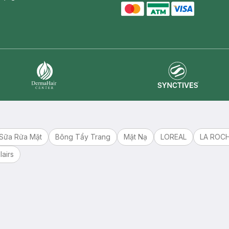
master card
ATM card
visa card
Synctives
Dermahair
Sữa Rửa Mặt
Bông Tẩy Trang
Mặt Nạ
LOREAL
LA ROC
lairs