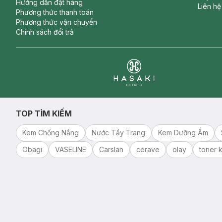
Hướng dẫn đặt hàng
Liên hệ
Phương thức thanh toán
Phương thức vận chuyển
Chính sách đổi trả
Clinic
TOP TÌM KIẾM
Kem Chống Nắng
Nước Tẩy Trang
Kem Dưỡng Ẩm
Obagi
VASELINE
Carslan
cerave
olay
toner k