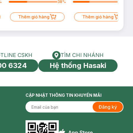
%
38
%
34
%
Thêm giỏ hàng
Thêm giỏ hàng
TLINE CSKH
TÌM CHI NHÁNH
HOTLINE CSKH
Tìm chi nhánh
00 6324
Hệ thống Hasaki
tín toàn cầu
CẬP NHẬT THÔNG TIN KHUYẾN MÃI
Đăng ký