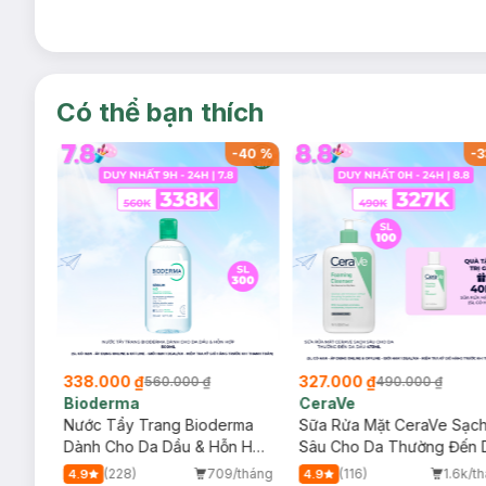
Có thể bạn thích
-
40
%
-
40
%
-
3
338.000 ₫
327.000 ₫
560.000 ₫
490.000 ₫
Bioderma
CeraVe
rma
Nước Tẩy Trang Bioderma
Sữa Rửa Mặt CeraVe Sạc
m
Dành Cho Da Dầu & Hỗn Hợp
Sâu Cho Da Thường Đến 
500ml
Dầu 473ml
/tháng
(228)
709/tháng
(116)
1.6k/t
4.9
4.9