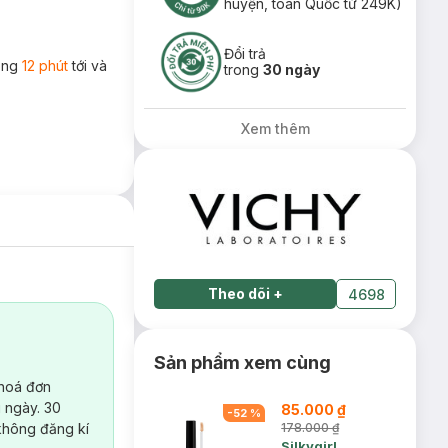
huyện, toàn Quốc từ 249K)
Đổi trả
rong
12 phút
tới và
trong
30 ngày
Xem thêm
Theo dõi
+
4698
Sản phẩm xem cùng
 hoá đơn
 ngày. 30
85.000 ₫
-
52
%
không đăng kí
178.000 ₫
Silkygirl