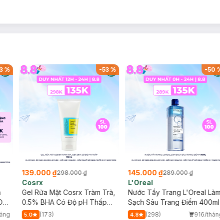
3
%
-
53
%
-
50
139.000 ₫
145.000 ₫
298.000 ₫
289.000 ₫
Cosrx
L'Oreal
h
Gel Rửa Mặt Cosrx Tràm Trà,
Nước Tẩy Trang L'Oreal Là
Da
0.5% BHA Có Độ pH Thấp
Sạch Sâu Trang Điểm 400ml
150ml
háng
(173)
(298)
916/thán
5.0
4.8