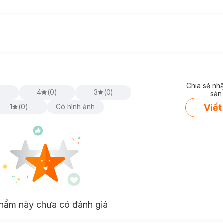
Chia sẻ nh
)
4
(
0
)
3
(
0
)
sản
Viết
1
(
0
)
Có hình ảnh
hẩm này chưa có đánh giá