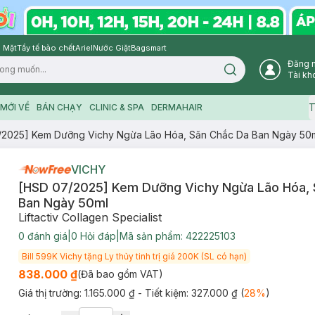
 Mặt
Tẩy tế bào chết
Ariel
Nước Giặt
Bagsmart
Đăng 
Search icon
Tài kh
T
MỚI VỀ
BÁN CHẠY
CLINIC & SPA
DERMAHAIR
/2025] Kem Dưỡng Vichy Ngừa Lão Hóa, Săn Chắc Da Ban Ngày 50
VICHY
[HSD 07/2025] Kem Dưỡng Vichy Ngừa Lão Hóa, 
Ban Ngày 50ml
Liftactiv Collagen Specialist
0
đánh giá
|
0
Hỏi đáp
|
Mã sản phẩm:
422225103
Bill 599K Vichy tặng Ly thủy tinh trị giá 200K (SL có hạn)
838.000 ₫
(Đã bao gồm VAT)
Giá thị trường:
1.165.000 ₫
- Tiết kiệm:
327.000 ₫
(
28
%
)