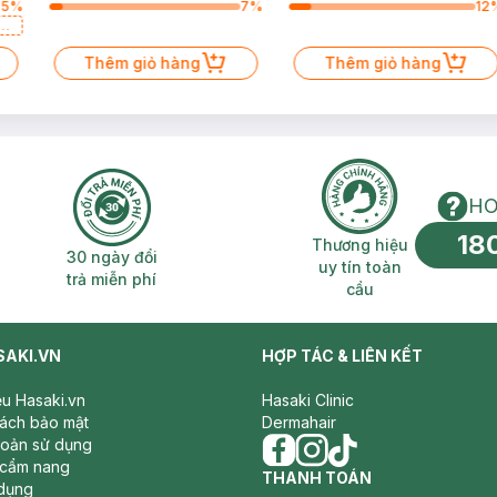
65
%
7
%
12
a
Thêm giỏ hàng
Thêm giỏ hàng
HO
18
n phí 2H
30 ngày đổi trả miễn phí
Thương hiệu uy 
Thương hiệu
30 ngày đổi
uy tín toàn
trả miễn phí
cầu
SAKI.VN
HỢP TÁC & LIÊN KẾT
iệu Hasaki.vn
Hasaki Clinic
sách bảo mật
Dermahair
hoản sử dụng
 cẩm nang
facebook
THANH TOÁN
instagram
tiktok
dụng