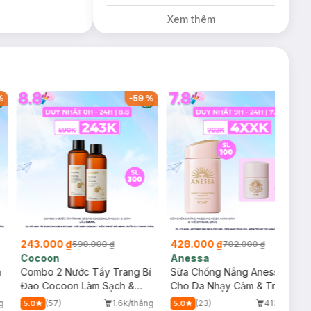
trị giá 200K (SL
Xem thêm
có hạn)
%
-
59
%
-
39
%
243.000 ₫
428.000 ₫
590.000 ₫
702.000 ₫
Cocoon
Anessa
m
Combo 2 Nước Tẩy Trang Bí
Sữa Chống Nắng Anessa
Đao Cocoon Làm Sạch &
Cho Da Nhạy Cảm & Trẻ Em
Giảm Dầu 500ml
60ml (Mới)
g
(57)
1.6k/tháng
(23)
413/tháng
5.0
5.0