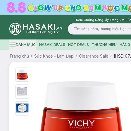
Kem Chống Nắng
Tẩy Trang
Sữa Rửa
Logo
DANH MỤC
HASAKI DEALS
HOT DEALS
THƯƠNG HIỆU
HÀNG 
Hamburger icon
Trang chủ
Sức Khỏe - Làm Đẹp
Clearance Sale
[HSD 07