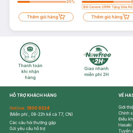
40
%
25
%
Bill Cerave 299K Tặng Sữa Rử
Mặt Cerave 30ml (SL có hạn)
Thêm giỏ hàng
Thêm giỏ hàng
Thanh toán khi nhận hàng
Giao nhanh miễ
Thanh toán
Giao nhanh
khi nhận
miễn phí 2H
hàng
HỖ TRỢ KHÁCH HÀNG
VỀ HA
Giới th
Hotline:
1800 6324
Chính 
(Miễn phí , 08-22h kể cả T7, CN)
Điều k
Các câu hỏi thường gặp
Hasaki
Gửi yêu cầu hỗ trợ
Tuyển 