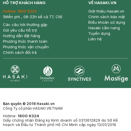
HỖ TRỢ KHÁCH HÀNG
VỀ HASAKI.VN
Hotline:
1800 6324
Giới thiệu Hasaki.vn
(Miễn phí , 08-22h kể cả T7, CN)
Chính sách bảo mật
Điều khoản sử dụng
Các câu hỏi thường gặp
Hasaki cẩm nang
Gửi yêu cầu hỗ trợ
Tuyển dụng
Hướng dẫn đặt hàng
Liên hệ
Phương thức thanh toán
Phương thức vận chuyển
Chính sách đổi trả
Synctives
Clinic
Dermahair
Mastige
Bản quyền © 2016 Hasaki.vn
Công Ty cổ phần HASAKI VIETNAM
Hotline:
1800 6324
Giấy chứng nhận Đăng ký Kinh doanh số 0313612829 do Sở Kế
hoạch và Đầu tư Thành phố Hồ Chí Minh cấp ngày 13/01/2016