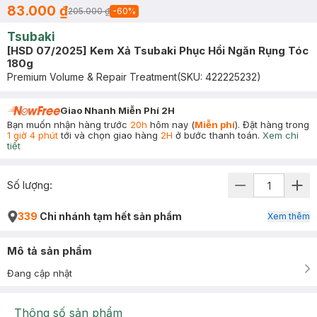
83.000 ₫
205.000 ₫
-
60
%
Tsubaki
[HSD 07/2025] Kem Xả Tsubaki Phục Hồi Ngăn Rụng Tóc
180g
Premium Volume & Repair Treatment
(SKU:
422225232
)
Giao Nhanh Miễn Phí 2H
Bạn muốn nhận hàng trước
20h
hôm nay (
Miễn phí
). Đặt hàng trong
1 giờ 4 phút
tới và chọn giao hàng
2H
ở bước thanh toán.
Xem chi
tiết
Số lượng:
339
Chi nhánh tạm hết sản phẩm
Xem thêm
Mô tả sản phẩm
Đang cập nhật
Thông số sản phẩm