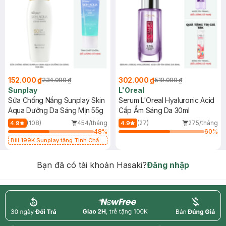
152.000 ₫
302.000 ₫
234.000 ₫
519.000 ₫
Sunplay
L'Oreal
Sữa Chống Nắng Sunplay Skin
Serum L'Oreal Hyaluronic Acid
Aqua Dưỡng Da Sáng Mịn 55g
Cấp Ẩm Sáng Da 30ml
(108)
454/tháng
(27)
275/tháng
4.9
4.9
48
%
60
%
Bill 199K Sunplay tặng Tinh Chất
Chống Nắng 7g trị giá 30K (SL có
hạn)
Bạn đã có tài khoản Hasaki?
Đăng nhập
return
nowfree
price