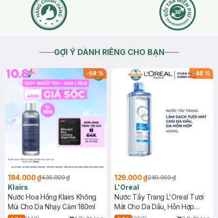
GỢI Ý DÀNH RIÊNG CHO BẠN
-
58
%
-
48
%
184.000 ₫
129.000 ₫
435.000 ₫
249.000 ₫
Klairs
L'Oreal
Nước Hoa Hồng Klairs Không
Nước Tẩy Trang L'Oreal Tươi
Mùi Cho Da Nhạy Cảm 180ml
Mát Cho Da Dầu, Hỗn Hợp
400ml