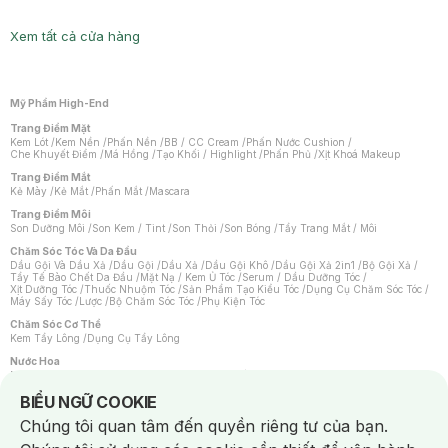
Xem tất cả cửa hàng
Mỹ Phẩm High-End
Trang Điểm Mặt
Kem Lót
/
Kem Nền
/
Phấn Nền
/
BB / CC Cream
/
Phấn Nước Cushion
/
Che Khuyết Điểm
/
Má Hồng
/
Tạo Khối / Highlight
/
Phấn Phủ
/
Xịt Khoá Makeup
Trang Điểm Mắt
Kẻ Mày
/
Kẻ Mắt
/
Phấn Mắt
/
Mascara
Trang Điểm Môi
Son Dưỡng Môi
/
Son Kem / Tint
/
Son Thỏi
/
Son Bóng
/
Tẩy Trang Mắt / Môi
Chăm Sóc Tóc Và Da Đầu
Dầu Gội Và Dầu Xả
/
Dầu Gội
/
Dầu Xả
/
Dầu Gội Khô
/
Dầu Gội Xả 2in1
/
Bộ Gội Xả
/
Tẩy Tế Bào Chết Da Đầu
/
Mặt Nạ / Kem Ủ Tóc
/
Serum / Dầu Dưỡng Tóc
/
Xịt Dưỡng Tóc
/
Thuốc Nhuộm Tóc
/
Sản Phẩm Tạo Kiểu Tóc
/
Dụng Cụ Chăm Sóc Tóc
/
Máy Sấy Tóc
/
Lược
/
Bộ Chăm Sóc Tóc
/
Phụ Kiện Tóc
Chăm Sóc Cơ Thể
Kem Tẩy Lông
/
Dụng Cụ Tẩy Lông
Nước Hoa
Nước Hoa Nữ
/
Nước Hoa Nam
/
Nước Hoa Cao Cấp
/
Xịt Thơm Toàn Thân
/
Nước Hoa Vùng Kín
Notice about cookies usage
BIỂU NGỮ COOKIE
Chăm Sóc Cá Nhân
Chúng tôi quan tâm đến quyền riêng tư của bạn.
Chống Muỗi
/
Khẩu Trang
/
Máy Massage
/
Mặt Nạ Xông Hơi
/
Nước Rửa Tay
/
Sản Phẩm Chăm Sóc Khác
/
Bàn Chải Đánh Răng
/
Bàn Chải Điện
/