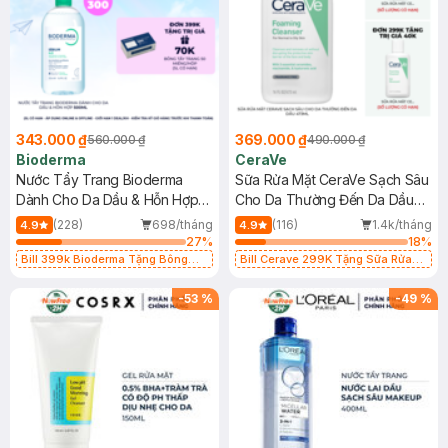
343.000 ₫
369.000 ₫
560.000 ₫
490.000 ₫
Bioderma
CeraVe
Nước Tẩy Trang Bioderma
Sữa Rửa Mặt CeraVe Sạch Sâu
Dành Cho Da Dầu & Hỗn Hợp
Cho Da Thường Đến Da Dầu
500ml
473ml
(228)
698/tháng
(116)
1.4k/tháng
4.9
4.9
27
%
18
%
Bill 399k Bioderma Tặng Bông
Bill Cerave 299K Tặng Sữa Rửa
Tẩy Trang Hộp 50 Miếng (SL có
Mặt Cerave 30ml (SL có hạn)
hạn)
-
53
%
-
49
%