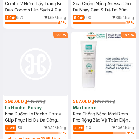
Combo 2 Nước Tẩy Trang Bí
Sữa Chống Nắng Anessa Cho
Đao Cocoon Làm Sạch & Giảm
Da Nhạy Cảm & Trẻ Em 60ml
Dầu 500ml
(Mới)
(57)
1.6k/tháng
(23)
395/tháng
5.0
5.0
48
%
35
%
-
33
%
-
57
%
299.000 ₫
587.000 ₫
445.000 ₫
1.350.000 ₫
La Roche-Posay
Martiderm
Kem Dưỡng La Roche-Posay
Kem Chống Nắng MartiDerm
Giúp Phục Hồi Da Đa Công
Phổ Rộng Bảo Vệ Toàn Diện
Dụng 40ml
40ml
(56)
832/tháng
(110)
236/tháng
4.9
4.9
18
%
76
%
Bill La roche-posay 399K Tặng