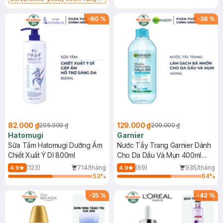
Gel rửa mặt da dầu nhạy cảm 50ml
(SL có hạn)
-
60
%
-
38
%
82.000 ₫
129.000 ₫
205.000 ₫
209.000 ₫
Hatomugi
Garnier
Sữa Tắm Hatomugi Dưỡng Ẩm
Nước Tẩy Trang Garnier Dành
Chiết Xuất Ý Dĩ 800ml
Cho Da Dầu Và Mụn 400ml
(Mới)
(123)
714/tháng
(69)
935/tháng
4.9
4.9
53
%
64
%
-
35
%
-
42
%