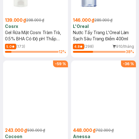
139.000 ₫
146.000 ₫
298.000 ₫
289.000 ₫
Cosrx
L'Oreal
Gel Rửa Mặt Cosrx Tràm Trà,
Nước Tẩy Trang L'Oreal Làm
0.5% BHA Có Độ pH Thấp
Sạch Sâu Trang Điểm 400ml
150ml
(173)
(298)
910/tháng
5.0
4.8
12
%
38
%
-
59
%
-
36
%
243.000 ₫
448.000 ₫
590.000 ₫
702.000 ₫
Cocoon
Anessa