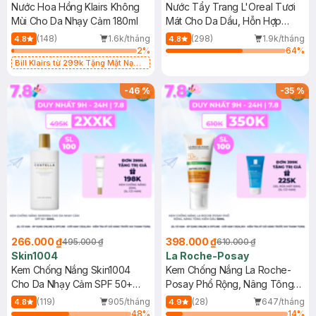
Nước Hoa Hồng Klairs Không
Nước Tẩy Trang L'Oreal Tươi
Mùi Cho Da Nhạy Cảm 180ml
Mát Cho Da Dầu, Hỗn Hợp
400ml
(148)
1.6k/tháng
(298)
1.9k/tháng
4.8
4.8
2
%
64
%
Bill Klairs từ 299k Tặng Mặt Nạ
Làm Dịu Da & Kiểm Soát Dầu Nhờn
25ml (SL Có Hạn)
-
46
%
-
35
%
266.000 ₫
398.000 ₫
495.000 ₫
610.000 ₫
Skin1004
La Roche-Posay
Kem Chống Nắng Skin1004
Kem Chống Nắng La Roche-
Cho Da Nhạy Cảm SPF 50+
Posay Phổ Rộng, Nâng Tông
50ml
Kiềm Dầu 50ml
(119)
905/tháng
(28)
647/tháng
4.8
4.9
48
%
14
%