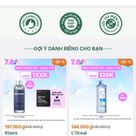
GỢI Ý DÀNH RIÊNG CHO BẠN
-
55
%
-
42
%
197.000 ₫
144.000 ₫
435.000 ₫
249.000 ₫
Klairs
L'Oreal