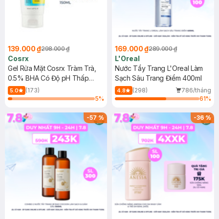
139.000 ₫
169.000 ₫
298.000 ₫
289.000 ₫
Cosrx
L'Oreal
Gel Rửa Mặt Cosrx Tràm Trà,
Nước Tẩy Trang L'Oreal Làm
0.5% BHA Có Độ pH Thấp
Sạch Sâu Trang Điểm 400ml
150ml
(173)
(298)
786/tháng
5.0
4.8
5
%
61
%
-
57
%
-
36
%