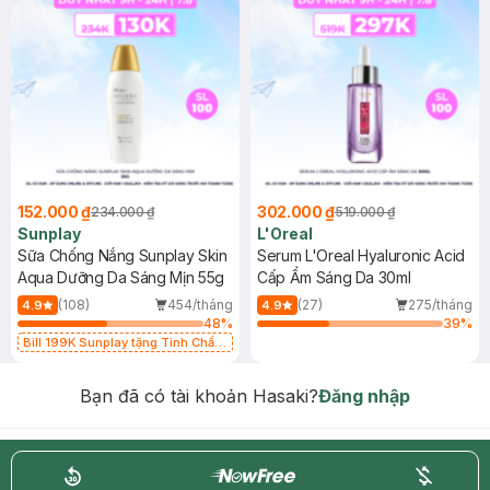
152.000 ₫
302.000 ₫
234.000 ₫
519.000 ₫
Sunplay
L'Oreal
Sữa Chống Nắng Sunplay Skin
Serum L'Oreal Hyaluronic Acid
Aqua Dưỡng Da Sáng Mịn 55g
Cấp Ẩm Sáng Da 30ml
(108)
454/tháng
(27)
275/tháng
4.9
4.9
48
%
39
%
Bill 199K Sunplay tặng Tinh Chất
Chống Nắng 7g trị giá 30K (SL có
hạn)
Bạn đã có tài khoản Hasaki?
Đăng nhập