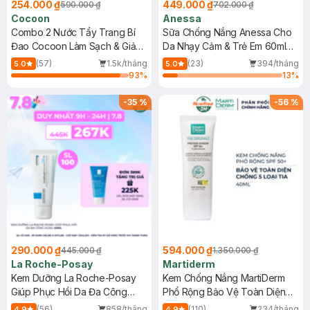
254.000 ₫
449.000 ₫
590.000 ₫
702.000 ₫
Cocoon
Anessa
Combo 2 Nước Tẩy Trang Bí
Sữa Chống Nắng Anessa Cho
Đao Cocoon Làm Sạch & Giảm
Da Nhạy Cảm & Trẻ Em 60ml
Dầu 500ml
(Mới)
(57)
1.5k/tháng
(23)
394/tháng
5.0
5.0
93
%
13
%
-
35
%
-
56
%
290.000 ₫
594.000 ₫
445.000 ₫
1.350.000 ₫
La Roche-Posay
Martiderm
Kem Dưỡng La Roche-Posay
Kem Chống Nắng MartiDerm
Giúp Phục Hồi Da Đa Công
Phổ Rộng Bảo Vệ Toàn Diện
Dụng 40ml
40ml
(56)
858/tháng
(110)
234/tháng
4.9
4.9