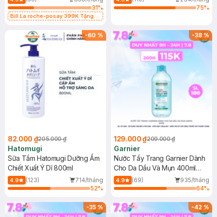
31
%
75
%
Bill La roche-posay 399K Tặng
Gel rửa mặt da dầu nhạy cảm 50ml
(SL có hạn)
-
60
%
-
38
%
82.000 ₫
129.000 ₫
205.000 ₫
209.000 ₫
Hatomugi
Garnier
Sữa Tắm Hatomugi Dưỡng Ẩm
Nước Tẩy Trang Garnier Dành
Chiết Xuất Ý Dĩ 800ml
Cho Da Dầu Và Mụn 400ml
(Mới)
(123)
714/tháng
(69)
935/tháng
4.9
4.9
52
%
64
%
-
35
%
-
42
%