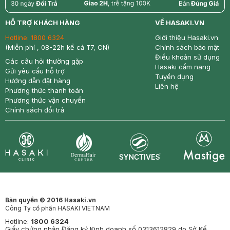
return
nowfree
price
HỖ TRỢ KHÁCH HÀNG
VỀ HASAKI.VN
Hotline:
1800 6324
Giới thiệu Hasaki.vn
(Miễn phí , 08-22h kể cả T7, CN)
Chính sách bảo mật
Điều khoản sử dụng
Các câu hỏi thường gặp
Hasaki cẩm nang
Gửi yêu cầu hỗ trợ
Tuyển dụng
Hướng dẫn đặt hàng
Liên hệ
Phương thức thanh toán
Phương thức vận chuyển
Chính sách đổi trả
Synctives
Clinic
Dermahair
Mastige
Bản quyền © 2016 Hasaki.vn
Công Ty cổ phần HASAKI VIETNAM
Hotline:
1800 6324
Giấy chứng nhận Đăng ký Kinh doanh số 0313612829 do Sở Kế