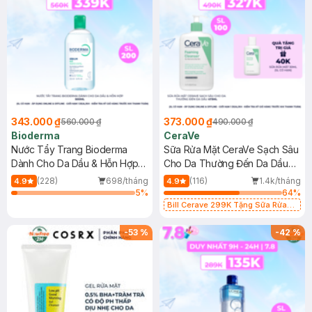
343.000 ₫
373.000 ₫
560.000 ₫
490.000 ₫
Bioderma
CeraVe
Nước Tẩy Trang Bioderma
Sữa Rửa Mặt CeraVe Sạch Sâu
Dành Cho Da Dầu & Hỗn Hợp
Cho Da Thường Đến Da Dầu
500ml
473ml
(228)
698/tháng
(116)
1.4k/tháng
4.9
4.9
5
%
64
%
Bill Cerave 299K Tặng Sữa Rửa
Mặt Cerave 30ml (SL có hạn)
-
53
%
-
42
%