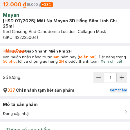
12.000 ₫
18.000 ₫
-
33
%
Mayan
[HSD 07/2025] Mặt Nạ Mayan 3D Hồng Sâm Linh Chi
25ml
Red Ginseng And Ganoderma Lucidum Collagen Mask
(SKU:
422225064
)
Giao Nhanh Miễn Phí 2H
Bạn muốn nhận hàng trước
14h
hôm nay (
Miễn phí
). Đặt hàng trong
56 phút
tới và chọn giao hàng
2H
ở bước thanh toán.
Xem chi tiết
Số lượng:
337
Chi nhánh tạm hết sản phẩm
Xem thêm
Mô tả sản phẩm
Đang cập nhật
Thông số sản phẩm