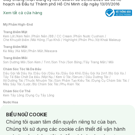
hoạch và Đầu tư Thành phố Hồ Chí Minh cấp ngày 13/01/2016
Xem tất cả cửa hàng
Mỹ Phẩm High-End
Trang Điểm Mặt
Kem Lót
/
Kem Nền
/
Phấn Nền
/
BB / CC Cream
/
Phấn Nước Cushion
/
Che Khuyết Điểm
/
Má Hồng
/
Tạo Khối / Highlight
/
Phấn Phủ
/
Xịt Khoá Makeup
Trang Điểm Mắt
Kẻ Mày
/
Kẻ Mắt
/
Phấn Mắt
/
Mascara
Trang Điểm Môi
Son Dưỡng Môi
/
Son Kem / Tint
/
Son Thỏi
/
Son Bóng
/
Tẩy Trang Mắt / Môi
Chăm Sóc Tóc Và Da Đầu
Dầu Gội Và Dầu Xả
/
Dầu Gội
/
Dầu Xả
/
Dầu Gội Khô
/
Dầu Gội Xả 2in1
/
Bộ Gội Xả
/
Tẩy Tế Bào Chết Da Đầu
/
Mặt Nạ / Kem Ủ Tóc
/
Serum / Dầu Dưỡng Tóc
/
Xịt Dưỡng Tóc
/
Thuốc Nhuộm Tóc
/
Sản Phẩm Tạo Kiểu Tóc
/
Dụng Cụ Chăm Sóc Tóc
/
Máy Sấy Tóc
/
Lược
/
Bộ Chăm Sóc Tóc
/
Phụ Kiện Tóc
Chăm Sóc Cơ Thể
Kem Tẩy Lông
/
Dụng Cụ Tẩy Lông
Nước Hoa
Nước Hoa Nữ
/
Nước Hoa Nam
/
Nước Hoa Cao Cấp
/
Xịt Thơm Toàn Thân
/
Nước Hoa Vùng Kín
Notice about cookies usage
BIỂU NGỮ COOKIE
Chăm Sóc Cá Nhân
Chúng tôi quan tâm đến quyền riêng tư của bạn.
Chống Muỗi
/
Khẩu Trang
/
Máy Massage
/
Mặt Nạ Xông Hơi
/
Nước Rửa Tay
/
Sản Phẩm Chăm Sóc Khác
/
Bàn Chải Đánh Răng
/
Bàn Chải Điện
/
Chúng tôi sử dụng các cookie cần thiết để vận hành
Hỗ Trợ Trắng Răng
/
Kem Đánh Răng
/
Máy Tăm Nước
/
Nước Súc Miệng
/
Tăm / Chỉ Nha Khoa
/
Xịt Thơm Miệng
/
Dung Dịch Vệ Sinh
/
Dưỡng Vùng Kín
/