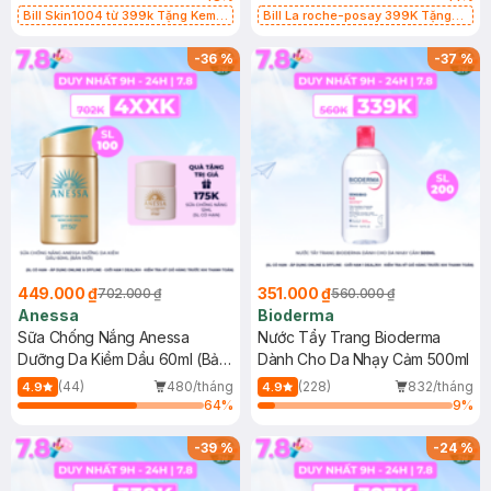
Bill Skin1004 từ 399k Tặng Kem
Bill La roche-posay 399K Tặng
Chống Nắng Cho Da Nhạy Cảm
Gel rửa mặt da dầu nhạy cảm 50ml
SPF 50+ 20ml (SL Có Hạn)
(SL có hạn)
-
36
%
-
37
%
449.000 ₫
351.000 ₫
702.000 ₫
560.000 ₫
Anessa
Bioderma
Sữa Chống Nắng Anessa
Nước Tẩy Trang Bioderma
Dưỡng Da Kiềm Dầu 60ml (Bản
Dành Cho Da Nhạy Cảm 500ml
Mới)
(44)
480/tháng
(228)
832/tháng
4.9
4.9
64
%
9
%
-
39
%
-
24
%