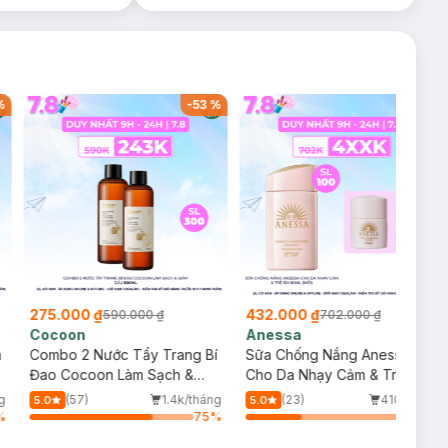
%
-
53
%
-
38
%
275.000 ₫
432.000 ₫
590.000 ₫
702.000 ₫
Cocoon
Anessa
m
Combo 2 Nước Tẩy Trang Bí
Sữa Chống Nắng Anessa
Đao Cocoon Làm Sạch &
Cho Da Nhạy Cảm & Trẻ Em
Giảm Dầu 500ml
60ml (Mới)
g
(57)
1.4k/tháng
(23)
410/tháng
5.0
5.0
%
75
%
34
%