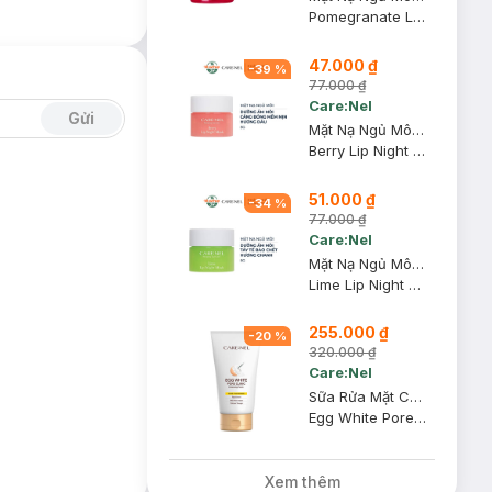
Pomegranate Lip Night Mask
47.000 ₫
-
39
%
77.000 ₫
Care:Nel
Gửi
Mặt Nạ Ngủ Môi Care:Nel Chiết Xuất Quả Mọng 5g
Berry Lip Night Mask
51.000 ₫
-
34
%
77.000 ₫
Care:Nel
Mặt Nạ Ngủ Môi Care:Nel Chiết Xuất Chanh 5g
Lime Lip Night Mask
255.000 ₫
-
20
%
320.000 ₫
Care:Nel
Sữa Rửa Mặt Care:Nel Hỗ Trợ Se Khít Lỗ Chân Lông 150g
Egg White Pore Clinic Facial Cleansing Foam
Xem thêm