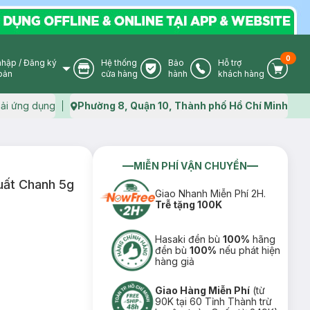
0
nhập
/
Đăng ký
Hệ thống
Bảo
Hỗ trợ
User Icon
Store Icon
Warranty Icon
Phone Icon
Cart I
oản
cửa hàng
hành
khách hàng
ải ứng dụng
Phường 8, Quận 10, Thành phố Hồ Chí Minh
Map icon
MIỄN PHÍ VẬN CHUYỂN
uất Chanh 5g
Giao Nhanh Miễn Phí 2H.
Trễ tặng 100K
Hasaki đền bù
100%
hãng
đền bù
100%
nếu phát hiện
hàng giả
Giao Hàng Miễn Phí
(từ
90K tại 60 Tỉnh Thành trừ