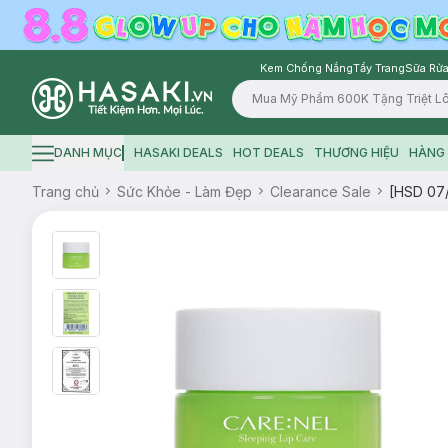
Kem Chống Nắng
Tẩy Trang
Sữa Rửa
Logo
DANH MỤC
HASAKI DEALS
HOT DEALS
THƯƠNG HIỆU
HÀNG 
Hamburger icon
Trang chủ
Sức Khỏe - Làm Đẹp
Clearance Sale
[HSD 07/