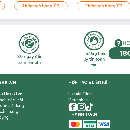
Thêm giỏ hàng
Thêm giỏ hàng
HO
18
n phí 2H
30 ngày đổi trả miễn phí
Thương hiệu uy 
Thương hiệu
30 ngày đổi
uy tín toàn
trả miễn phí
cầu
SAKI.VN
HỢP TÁC & LIÊN KẾT
iệu Hasaki.vn
Hasaki Clinic
sách bảo mật
Dermahair
hoản sử dụng
 cẩm nang
facebook
THANH TOÁN
instagram
tiktok
dụng