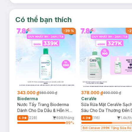
Có thể bạn thích
-
37
%
-
39
%
-
2
343.000 ₫
378.000 ₫
560.000 ₫
490.000 ₫
Bioderma
CeraVe
rma
Nước Tẩy Trang Bioderma
Sữa Rửa Mặt CeraVe Sạc
m
Dành Cho Da Dầu & Hỗn Hợp
Sâu Cho Da Thường Đến 
500ml
Dầu 473ml
/tháng
(228)
698/tháng
(116)
1.4k/t
4.9
4.9
95
%
99
%
Bill Cerave 299K Tặng Sữa Rử