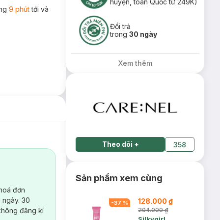
huyện, toàn Quốc từ 249K)
ong
9 phút
tới và
Đổi trả
trong
30 ngày
Xem thêm
Theo dõi
+
358
Sản phẩm xem cùng
 hoá đơn
 ngày. 30
128.000 ₫
-
37
%
không đăng kí
204.000 ₫
Silkygirl