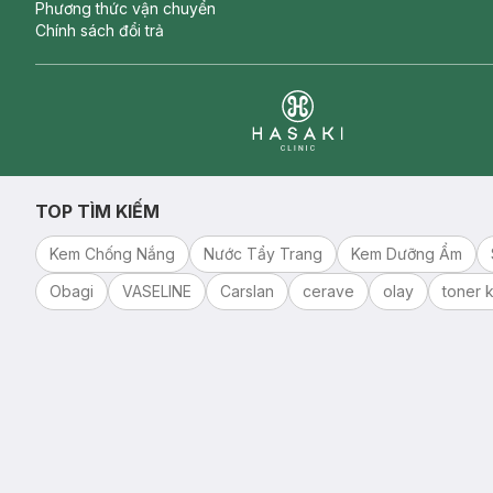
Phương thức vận chuyển
Chính sách đổi trả
Clinic
TOP TÌM KIẾM
Kem Chống Nắng
Nước Tẩy Trang
Kem Dưỡng Ẩm
Obagi
VASELINE
Carslan
cerave
olay
toner k