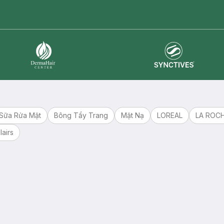
master card
ATM card
visa card
Synctives
Dermahair
Sữa Rửa Mặt
Bông Tẩy Trang
Mặt Nạ
LOREAL
LA ROC
lairs