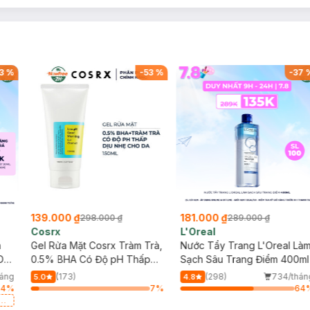
3
%
-
53
%
-
37
139.000 ₫
181.000 ₫
298.000 ₫
289.000 ₫
Cosrx
L'Oreal
h
Gel Rửa Mặt Cosrx Tràm Trà,
Nước Tẩy Trang L'Oreal Là
Da
0.5% BHA Có Độ pH Thấp
Sạch Sâu Trang Điểm 400ml
150ml
háng
(173)
(298)
734/thán
5.0
4.8
64
%
7
%
64
a