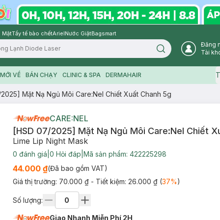
 Mặt
Tẩy tế bào chết
Ariel
Nước Giặt
Bagsmart
Đăng 
Search icon
Tài kh
T
MỚI VỀ
BÁN CHẠY
CLINIC & SPA
DERMAHAIR
2025] Mặt Nạ Ngủ Môi Care:Nel Chiết Xuất Chanh 5g
CARE:NEL
[HSD 07/2025] Mặt Nạ Ngủ Môi Care:Nel Chiết X
Lime Lip Night Mask
0
đánh giá
|
0
Hỏi đáp
|
Mã sản phẩm:
422225298
44.000 ₫
(Đã bao gồm VAT)
Giá thị trường:
70.000 ₫
- Tiết kiệm:
26.000 ₫
(
37
%
)
Số lượng:
Giao Nhanh Miễn Phí 2H