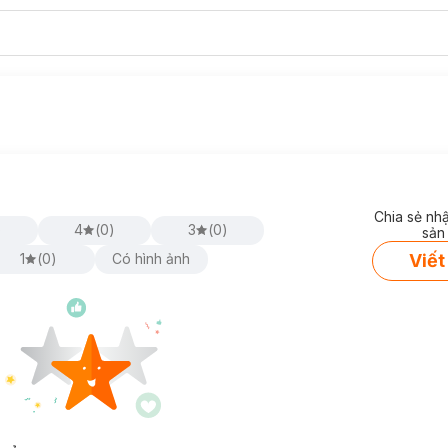
Chia sẻ nh
)
4
(
0
)
3
(
0
)
sản
Viết
1
(
0
)
Có hình ảnh