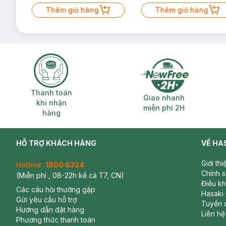
Mặt Cerave 30ml (SL có hạn)
Thêm giỏ hàng
Thêm giỏ hàng
Thanh toán khi nhận hàng
Giao nhanh miễ
Thanh toán
Giao nhanh
khi nhận
miễn phí 2H
hàng
HỖ TRỢ KHÁCH HÀNG
VỀ HA
Giới th
Hotline:
1800 6324
Chính 
(Miễn phí , 08-22h kể cả T7, CN)
Điều k
Các câu hỏi thường gặp
Hasaki
Gửi yêu cầu hỗ trợ
Tuyển 
Hướng dẫn đặt hàng
Liên hệ
Phương thức thanh toán