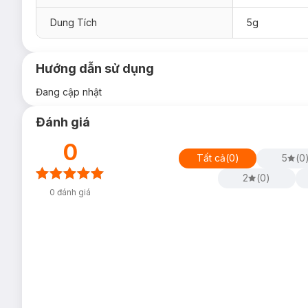
Dung Tích
5g
Hướng dẫn sử dụng
Đang cập nhật
Đánh giá
0
Tất cả
(
0
)
5
(
0
2
(
0
)
0
đánh giá