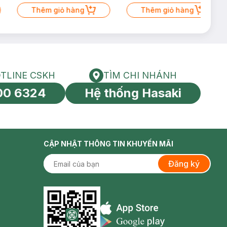
Thêm giỏ hàng
Thêm giỏ hàng
TLINE CSKH
TÌM CHI NHÁNH
HOTLINE CSKH
Tìm chi nhánh
00 6324
Hệ thống Hasaki
tín toàn cầu
CẬP NHẬT THÔNG TIN KHUYẾN MÃI
Đăng ký
Appstore icon