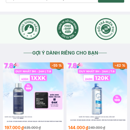
GỢI Ý DÀNH RIÊNG CHO BẠN
-
55
%
-
42
%
197.000 ₫
144.000 ₫
435.000 ₫
249.000 ₫