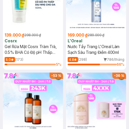
139.000 ₫
169.000 ₫
298.000 ₫
289.000 ₫
Cosrx
L'Oreal
Gel Rửa Mặt Cosrx Tràm Trà,
Nước Tẩy Trang L'Oreal Làm
0.5% BHA Có Độ pH Thấp
Sạch Sâu Trang Điểm 400ml
150ml
(173)
(298)
786/tháng
5.0
4.8
5
%
66
%
-
53
%
-
36
%