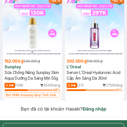
-
35
%
-
42
%
152.000 ₫
302.000 ₫
234.000 ₫
519.000 ₫
Sunplay
L'Oreal
Sữa Chống Nắng Sunplay Skin
Serum L'Oreal Hyaluronic Acid
Aqua Dưỡng Da Sáng Mịn 55g
Cấp Ẩm Sáng Da 30ml
(108)
454/tháng
(27)
275/tháng
4.9
4.9
48
%
40
%
Bill 199K Sunplay tặng Tinh Chất
Chống Nắng 7g trị giá 30K (SL có
hạn)
Bạn đã có tài khoản Hasaki?
Đăng nhập