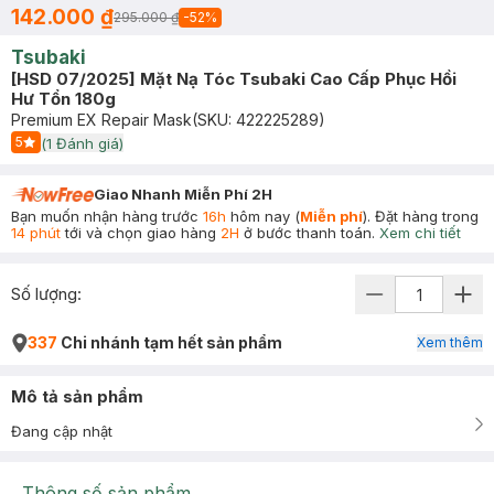
142.000 ₫
295.000 ₫
-
52
%
Tsubaki
[HSD 07/2025] Mặt Nạ Tóc Tsubaki Cao Cấp Phục Hồi
Hư Tổn 180g
Premium EX Repair Mask
(SKU:
422225289
)
5
(
1
Đánh giá)
Start Icon
Giao Nhanh Miễn Phí 2H
Bạn muốn nhận hàng trước
16h
hôm nay (
Miễn phí
). Đặt hàng trong
14 phút
tới và chọn giao hàng
2H
ở bước thanh toán.
Xem chi tiết
Số lượng:
337
Chi nhánh tạm hết sản phẩm
Xem thêm
Mô tả sản phẩm
Đang cập nhật
Thông số sản phẩm