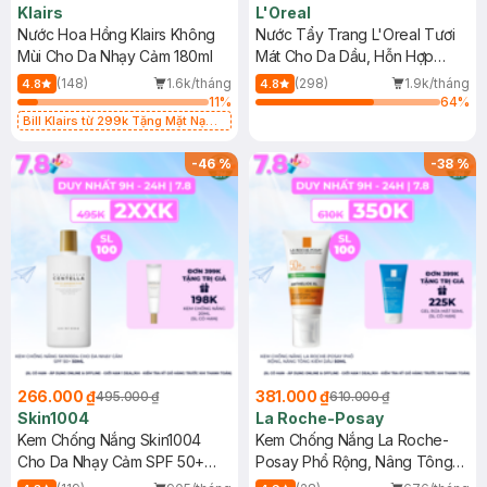
Klairs
L'Oreal
Nước Hoa Hồng Klairs Không
Nước Tẩy Trang L'Oreal Tươi
Mùi Cho Da Nhạy Cảm 180ml
Mát Cho Da Dầu, Hỗn Hợp
400ml
(148)
1.6k/tháng
(298)
1.9k/tháng
4.8
4.8
11
%
64
%
Bill Klairs từ 299k Tặng Mặt Nạ
Làm Dịu Da & Kiểm Soát Dầu Nhờn
25ml (SL Có Hạn)
-
46
%
-
38
%
266.000 ₫
381.000 ₫
495.000 ₫
610.000 ₫
Skin1004
La Roche-Posay
Kem Chống Nắng Skin1004
Kem Chống Nắng La Roche-
Cho Da Nhạy Cảm SPF 50+
Posay Phổ Rộng, Nâng Tông
50ml
Kiềm Dầu 50ml