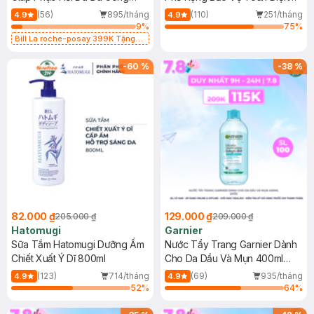
Dụng 40ml
40ml
(56)
895/tháng
(110)
251/tháng
4.9
4.9
9
%
75
%
Bill La roche-posay 399K Tặng
Gel rửa mặt da dầu nhạy cảm 50ml
(SL có hạn)
-
60
%
-
38
%
82.000 ₫
129.000 ₫
205.000 ₫
209.000 ₫
Hatomugi
Garnier
Sữa Tắm Hatomugi Dưỡng Ẩm
Nước Tẩy Trang Garnier Dành
Chiết Xuất Ý Dĩ 800ml
Cho Da Dầu Và Mụn 400ml
(Mới)
(123)
714/tháng
(69)
935/tháng
4.9
4.9
52
%
64
%