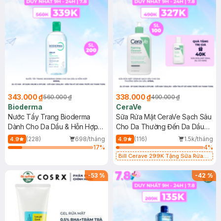
343.000 ₫
338.000 ₫
560.000 ₫
490.000 ₫
Bioderma
CeraVe
Nước Tẩy Trang Bioderma
Sữa Rửa Mặt CeraVe Sạch Sâu
Dành Cho Da Dầu & Hỗn Hợp
Cho Da Thường Đến Da Dầu
500ml
473ml
(228)
698/tháng
(116)
1.5k/tháng
4.9
4.9
17
%
4
%
Bill Cerave 299K Tặng Sữa Rửa
Mặt Cerave 30ml (SL có hạn)
-
53
%
-
42
%