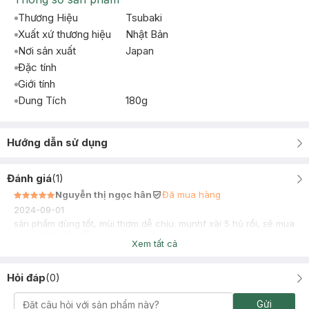
Thương Hiệu
Tsubaki
Xuất xứ thương hiệu
Nhật Bản
Nơi sản xuất
Japan
Đặc tính
Giới tính
Dung Tích
180g
Hướng dẫn sử dụng
Đánh giá
(
1
)
Nguyễn thị ngọc hân
Đã mua hàng
2024-09-01
sản phẩm dùng tốt, mùi thơm dễ chịu. munhf xài 5 hủ rồi, sẽ mua
và sử dụng lâu dài
Xem tất cả
Hỏi đáp
(
0
)
Gửi