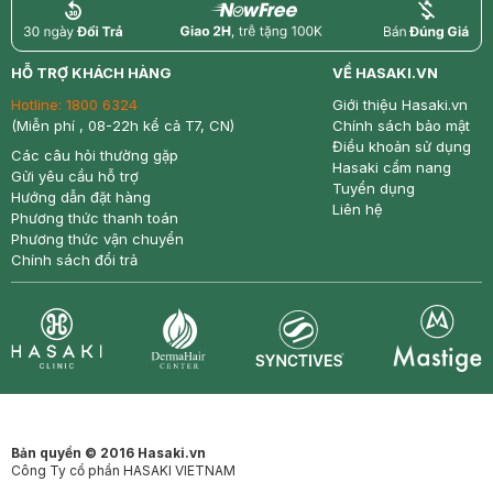
return
nowfree
price
HỖ TRỢ KHÁCH HÀNG
VỀ HASAKI.VN
Hotline:
1800 6324
Giới thiệu Hasaki.vn
(Miễn phí , 08-22h kể cả T7, CN)
Chính sách bảo mật
Điều khoản sử dụng
Các câu hỏi thường gặp
Hasaki cẩm nang
Gửi yêu cầu hỗ trợ
Tuyển dụng
Hướng dẫn đặt hàng
Liên hệ
Phương thức thanh toán
Phương thức vận chuyển
Chính sách đổi trả
Synctives
Clinic
Dermahair
Mastige
Bản quyền © 2016 Hasaki.vn
Công Ty cổ phần HASAKI VIETNAM