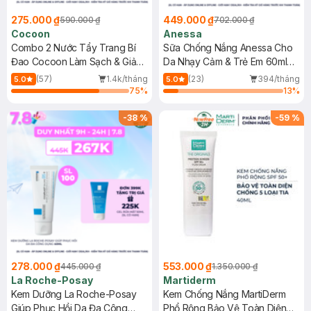
275.000 ₫
449.000 ₫
590.000 ₫
702.000 ₫
Cocoon
Anessa
Combo 2 Nước Tẩy Trang Bí
Sữa Chống Nắng Anessa Cho
Đao Cocoon Làm Sạch & Giảm
Da Nhạy Cảm & Trẻ Em 60ml
Dầu 500ml
(Mới)
(57)
1.4k/tháng
(23)
394/tháng
5.0
5.0
75
%
13
%
-
38
%
-
59
%
278.000 ₫
553.000 ₫
445.000 ₫
1.350.000 ₫
La Roche-Posay
Martiderm
Kem Dưỡng La Roche-Posay
Kem Chống Nắng MartiDerm
Giúp Phục Hồi Da Đa Công
Phổ Rộng Bảo Vệ Toàn Diện