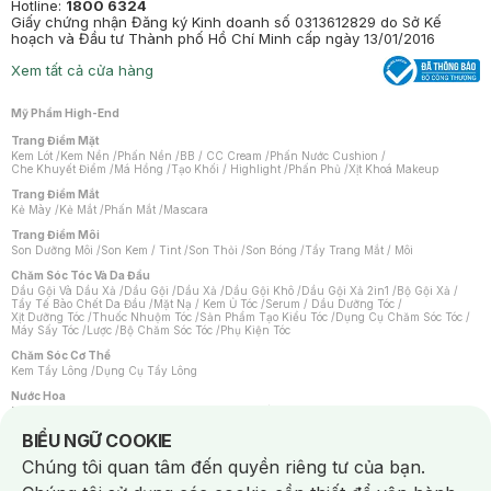
Hotline:
1800 6324
Giấy chứng nhận Đăng ký Kinh doanh số 0313612829 do Sở Kế
hoạch và Đầu tư Thành phố Hồ Chí Minh cấp ngày 13/01/2016
Xem tất cả cửa hàng
Mỹ Phẩm High-End
Trang Điểm Mặt
Kem Lót
/
Kem Nền
/
Phấn Nền
/
BB / CC Cream
/
Phấn Nước Cushion
/
Che Khuyết Điểm
/
Má Hồng
/
Tạo Khối / Highlight
/
Phấn Phủ
/
Xịt Khoá Makeup
Trang Điểm Mắt
Kẻ Mày
/
Kẻ Mắt
/
Phấn Mắt
/
Mascara
Trang Điểm Môi
Son Dưỡng Môi
/
Son Kem / Tint
/
Son Thỏi
/
Son Bóng
/
Tẩy Trang Mắt / Môi
Chăm Sóc Tóc Và Da Đầu
Dầu Gội Và Dầu Xả
/
Dầu Gội
/
Dầu Xả
/
Dầu Gội Khô
/
Dầu Gội Xả 2in1
/
Bộ Gội Xả
/
Tẩy Tế Bào Chết Da Đầu
/
Mặt Nạ / Kem Ủ Tóc
/
Serum / Dầu Dưỡng Tóc
/
Xịt Dưỡng Tóc
/
Thuốc Nhuộm Tóc
/
Sản Phẩm Tạo Kiểu Tóc
/
Dụng Cụ Chăm Sóc Tóc
/
Máy Sấy Tóc
/
Lược
/
Bộ Chăm Sóc Tóc
/
Phụ Kiện Tóc
Chăm Sóc Cơ Thể
Kem Tẩy Lông
/
Dụng Cụ Tẩy Lông
Nước Hoa
Nước Hoa Nữ
/
Nước Hoa Nam
/
Nước Hoa Cao Cấp
/
Xịt Thơm Toàn Thân
/
Nước Hoa Vùng Kín
Notice about cookies usage
BIỂU NGỮ COOKIE
Chăm Sóc Cá Nhân
Chúng tôi quan tâm đến quyền riêng tư của bạn.
Chống Muỗi
/
Khẩu Trang
/
Máy Massage
/
Mặt Nạ Xông Hơi
/
Nước Rửa Tay
/
Sản Phẩm Chăm Sóc Khác
/
Bàn Chải Đánh Răng
/
Bàn Chải Điện
/