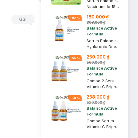
Serum Balance Active Formula Ngừa Mụn Mờ Thâm 30ml
Niacinamide 15% Blemish Recovery Serum
180.000 ₫
-
42
%
Gửi
308.000 ₫
Balance Active
Formula
Serum Balance Active Formula Cấp Nước Dưỡng Ẩm Da 30ml
Hyaluronic Deep Moisture Serum
250.000 ₫
-
55
%
560.000 ₫
Balance Active
Formula
Combo 2 Serum Balance Active Formula Làm Sáng Da, Mờ Thâm 30ml
Vitamin C Brightening Serum Glow & Radiance
238.000 ₫
-
54
%
520.000 ₫
Balance Active
Formula
Combo Serum Balance Active Formula Sáng Da, Mờ Thâm & Cấp Nước Dưỡng Ẩm 30mlx2
Vitamin C Brightening Serum Glow & Radiance + Hyaluronic Deep Moisture Serum