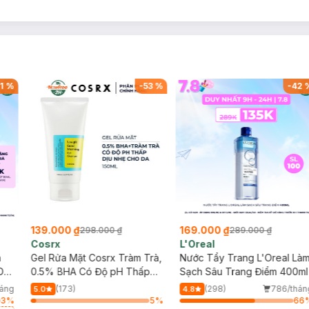
1
%
-
53
%
-
42
139.000 ₫
169.000 ₫
298.000 ₫
289.000 ₫
Cosrx
L'Oreal
h
Gel Rửa Mặt Cosrx Tràm Trà,
Nước Tẩy Trang L'Oreal Là
Da
0.5% BHA Có Độ pH Thấp
Sạch Sâu Trang Điểm 400ml
150ml
háng
(173)
(298)
786/thán
5.0
4.8
3
%
5
%
66