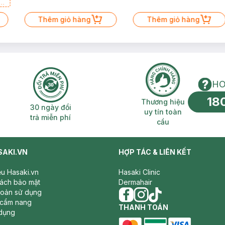
a
Thêm giỏ hàng
Thêm giỏ hàng
HO
18
n phí 2H
30 ngày đổi trả miễn phí
Thương hiệu uy 
Thương hiệu
30 ngày đổi
uy tín toàn
trả miễn phí
cầu
SAKI.VN
HỢP TÁC & LIÊN KẾT
iệu Hasaki.vn
Hasaki Clinic
sách bảo mật
Dermahair
hoản sử dụng
 cẩm nang
facebook
THANH TOÁN
instagram
tiktok
dụng