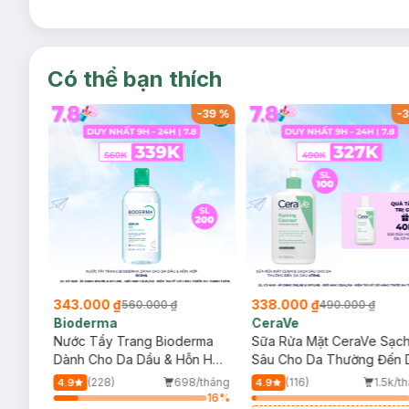
Có thể bạn thích
-
37
%
-
39
%
-
3
343.000 ₫
338.000 ₫
560.000 ₫
490.000 ₫
Bioderma
CeraVe
rma
Nước Tẩy Trang Bioderma
Sữa Rửa Mặt CeraVe Sạc
m
Dành Cho Da Dầu & Hỗn Hợp
Sâu Cho Da Thường Đến 
500ml
Dầu 473ml
/tháng
(228)
698/tháng
(116)
1.5k/t
4.9
4.9
20
%
16
%