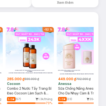
Xem thêm
%
-
52
%
-
36
%
285.000 ₫
449.000 ₫
590.000 ₫
702.000 ₫
Cocoon
Anessa
m
Combo 2 Nước Tẩy Trang Bí
Sữa Chống Nắng Anessa
Đao Cocoon Làm Sạch &
Cho Da Nhạy Cảm & Trẻ Em
Giảm Dầu 500ml
60ml (Mới)
g
(57)
1.3k/tháng
(23)
394/tháng
5.0
5.0
%
73
%
13
%