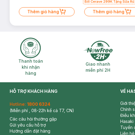
Bill Cerave 299K Tặng Sữa Rử
Mặt Cerave 30ml (SL có hạn)
Thêm giỏ hàng
Thêm giỏ hàng
Thanh toán khi nhận hàng
Giao nhanh miễ
Thanh toán
Giao nhanh
khi nhận
miễn phí 2H
hàng
HỖ TRỢ KHÁCH HÀNG
VỀ HA
Giới th
Hotline:
1800 6324
Chính 
(Miễn phí , 08-22h kể cả T7, CN)
Điều k
Các câu hỏi thường gặp
Hasaki
Gửi yêu cầu hỗ trợ
Tuyển 
Hướng dẫn đặt hàng
Liên hệ