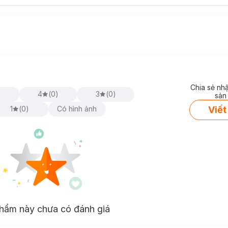
Chia sẻ nh
)
4
(
0
)
3
(
0
)
sản
Viết
1
(
0
)
Có hình ảnh
hẩm này chưa có đánh giá