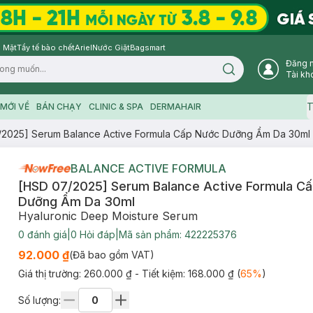
 Mặt
Tẩy tế bào chết
Ariel
Nước Giặt
Bagsmart
Đăng 
Search icon
Tài kh
T
MỚI VỀ
BÁN CHẠY
CLINIC & SPA
DERMAHAIR
/2025] Serum Balance Active Formula Cấp Nước Dưỡng Ẩm Da 30ml
BALANCE ACTIVE FORMULA
[HSD 07/2025] Serum Balance Active Formula C
Dưỡng Ẩm Da 30ml
Hyaluronic Deep Moisture Serum
0
đánh giá
|
0
Hỏi đáp
|
Mã sản phẩm:
422225376
92.000 ₫
(Đã bao gồm VAT)
Giá thị trường:
260.000 ₫
- Tiết kiệm:
168.000 ₫
(
65
%
)
Số lượng: