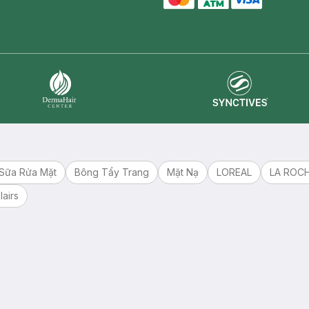
master card
ATM card
visa card
Synctives
Dermahair
Sữa Rửa Mặt
Bông Tẩy Trang
Mặt Nạ
LOREAL
LA ROC
lairs