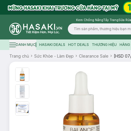
Kem Chống Nắng
Tẩy Trang
Sữa Rửa
Logo
DANH MỤC
HASAKI DEALS
HOT DEALS
THƯƠNG HIỆU
HÀNG 
Hamburger icon
Trang chủ
Sức Khỏe - Làm Đẹp
Clearance Sale
[HSD 07