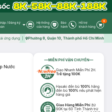
0
nhập
/
Đăng ký
Hệ thống
Bảo
Hỗ trợ
User Icon
Store Icon
Warranty Icon
Phone Icon
Cart I
oản
cửa hàng
hành
khách hàng
ải ứng dụng
Phường 8, Quận 10, Thành phố Hồ Chí Minh
Map icon
MIỄN PHÍ VẬN CHUYỂN
ấp Nước
Giao Nhanh Miễn Phí 2H.
Trễ tặng 100K
Hasaki đền bù
100%
hãng
đền bù
100%
nếu phát hiện
hàng giả
Giao Hàng Miễn Phí
(từ
90K tại 60 Tỉnh Thành trừ