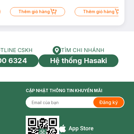
Thêm giỏ hàng
Thêm giỏ hàng
TLINE CSKH
TÌM CHI NHÁNH
HOTLINE CSKH
Tìm chi nhánh
00 6324
Hệ thống Hasaki
tín toàn cầu
CẬP NHẬT THÔNG TIN KHUYẾN MÃI
Đăng ký