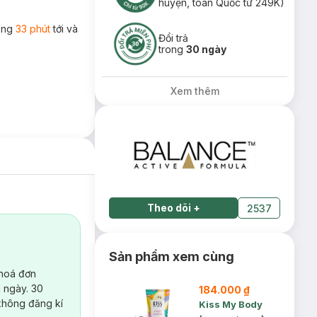
huyện, toàn Quốc từ 249K)
rong
33 phút
tới và
Đổi trả
trong
30 ngày
Xem thêm
Theo dõi
+
2537
Sản phẩm xem cùng
 hoá đơn
 ngày. 30
184.000 ₫
không đăng kí
Kiss My Body