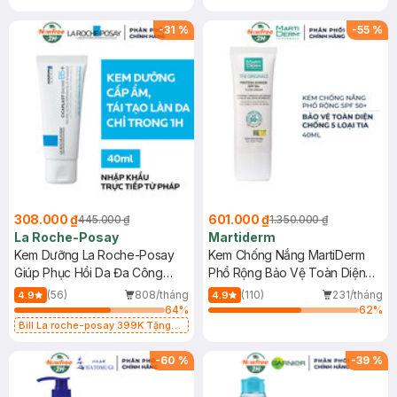
-
31
%
-
55
%
308.000 ₫
601.000 ₫
445.000 ₫
1.350.000 ₫
La Roche-Posay
Martiderm
Kem Dưỡng La Roche-Posay
Kem Chống Nắng MartiDerm
Giúp Phục Hồi Da Đa Công
Phổ Rộng Bảo Vệ Toàn Diện
Dụng 40ml
40ml
(56)
808/tháng
(110)
231/tháng
4.9
4.9
64
%
62
%
Bill La roche-posay 399K Tặng
Gel rửa mặt da dầu nhạy cảm 50ml
(SL có hạn)
-
60
%
-
39
%