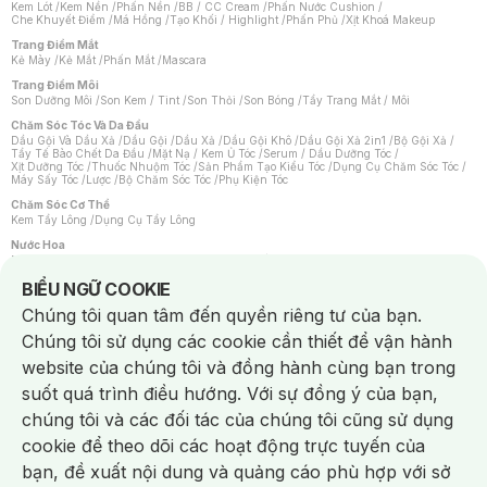
Kem Lót
/
Kem Nền
/
Phấn Nền
/
BB / CC Cream
/
Phấn Nước Cushion
/
Che Khuyết Điểm
/
Má Hồng
/
Tạo Khối / Highlight
/
Phấn Phủ
/
Xịt Khoá Makeup
Trang Điểm Mắt
Kẻ Mày
/
Kẻ Mắt
/
Phấn Mắt
/
Mascara
Trang Điểm Môi
Son Dưỡng Môi
/
Son Kem / Tint
/
Son Thỏi
/
Son Bóng
/
Tẩy Trang Mắt / Môi
Chăm Sóc Tóc Và Da Đầu
Dầu Gội Và Dầu Xả
/
Dầu Gội
/
Dầu Xả
/
Dầu Gội Khô
/
Dầu Gội Xả 2in1
/
Bộ Gội Xả
/
Tẩy Tế Bào Chết Da Đầu
/
Mặt Nạ / Kem Ủ Tóc
/
Serum / Dầu Dưỡng Tóc
/
Xịt Dưỡng Tóc
/
Thuốc Nhuộm Tóc
/
Sản Phẩm Tạo Kiểu Tóc
/
Dụng Cụ Chăm Sóc Tóc
/
Máy Sấy Tóc
/
Lược
/
Bộ Chăm Sóc Tóc
/
Phụ Kiện Tóc
Chăm Sóc Cơ Thể
Kem Tẩy Lông
/
Dụng Cụ Tẩy Lông
Nước Hoa
Nước Hoa Nữ
/
Nước Hoa Nam
/
Nước Hoa Cao Cấp
/
Xịt Thơm Toàn Thân
/
Nước Hoa Vùng Kín
Notice about cookies usage
BIỂU NGỮ COOKIE
Chăm Sóc Cá Nhân
Chúng tôi quan tâm đến quyền riêng tư của bạn.
Chống Muỗi
/
Khẩu Trang
/
Máy Massage
/
Mặt Nạ Xông Hơi
/
Nước Rửa Tay
/
Sản Phẩm Chăm Sóc Khác
/
Bàn Chải Đánh Răng
/
Bàn Chải Điện
/
Chúng tôi sử dụng các cookie cần thiết để vận hành
Hỗ Trợ Trắng Răng
/
Kem Đánh Răng
/
Máy Tăm Nước
/
Nước Súc Miệng
/
Tăm / Chỉ Nha Khoa
/
Xịt Thơm Miệng
/
Dung Dịch Vệ Sinh
/
Dưỡng Vùng Kín
/
website của chúng tôi và đồng hành cùng bạn trong
Khăn Ướt Vệ Sinh Vùng Kín
/
Băng Vệ Sinh
/
Tampon
/
Bọt Cạo Râu
/
Dao Cạo Râu
/
Máy Cạo Râu
suốt quá trình điều hướng. Với sự đồng ý của bạn,
Vấn Đề Về Da
chúng tôi và các đối tác của chúng tôi cũng sử dụng
Da Dầu / Lỗ Chân Lông To
/
Da Khô / Mất Nước
/
Da Lão Hóa
/
Da Mụn
/
Da Nhạy Cảm / Kích Ứng
/
Da Xỉn Màu
/
Thâm / Nám / Tàn Nhang
/
cookie để theo dõi các hoạt động trực tuyến của
Quầng Thâm & Bọng Mắt
/
Sẹo
/
Viêm Da Cơ Địa
bạn, đề xuất nội dung và quảng cáo phù hợp với sở
Dụng Cụ / Phụ Kiện Chăm Sóc Da
Chat i
Bông Tẩy Trang
/
Khăn Lau Mặt Khô
/
Dụng Cụ / Máy Rửa Mặt
/
Máy Chăm Sóc Da
/