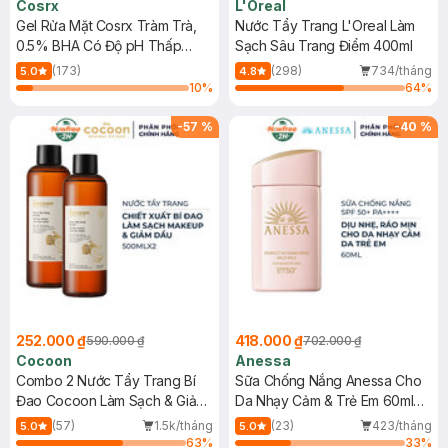
Cosrx
L'Oreal
Gel Rửa Mặt Cosrx Tràm Trà,
Nước Tẩy Trang L'Oreal Làm
0.5% BHA Có Độ pH Thấp
Sạch Sâu Trang Điểm 400ml
150ml
(173)
(298)
734/tháng
5.0
4.8
10
%
64
%
-
57
%
-
40
%
252.000 ₫
418.000 ₫
590.000 ₫
702.000 ₫
Cocoon
Anessa
Combo 2 Nước Tẩy Trang Bí
Sữa Chống Nắng Anessa Cho
Đao Cocoon Làm Sạch & Giảm
Da Nhạy Cảm & Trẻ Em 60ml
Dầu 500ml
(Mới)
(57)
1.5k/tháng
(23)
423/tháng
5.0
5.0
63
%
33
%