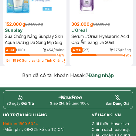
152.000 ₫
302.000 ₫
234.000 ₫
519.000 ₫
Sunplay
L'Oreal
Sữa Chống Nắng Sunplay Skin
Serum L'Oreal Hyaluronic Acid
Aqua Dưỡng Da Sáng Mịn 55g
Cấp Ẩm Sáng Da 30ml
(108)
454/tháng
(27)
275/tháng
4.9
4.9
48
%
49
%
Bill 199K Sunplay tặng Tinh Chất
Chống Nắng 7g trị giá 30K (SL có
hạn)
Bạn đã có tài khoản Hasaki?
Đăng nhập
return
nowfree
price
HỖ TRỢ KHÁCH HÀNG
VỀ HASAKI.VN
Hotline:
1800 6324
Giới thiệu Hasaki.vn
(Miễn phí , 08-22h kể cả T7, CN)
Chính sách bảo mật
Điều khoản sử dụng