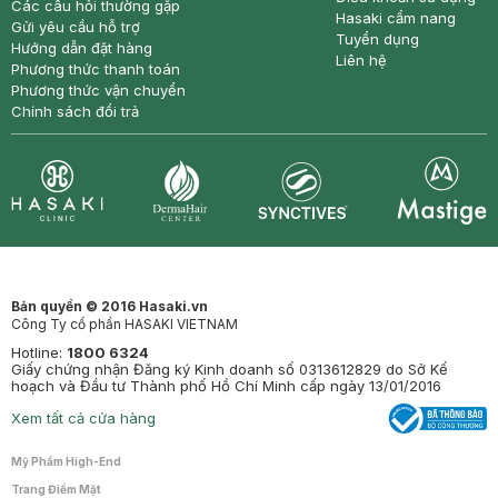
Các câu hỏi thường gặp
Hasaki cẩm nang
Gửi yêu cầu hỗ trợ
Tuyển dụng
Hướng dẫn đặt hàng
Liên hệ
Phương thức thanh toán
Phương thức vận chuyển
Chính sách đổi trả
Synctives
Clinic
Dermahair
Mastige
Bản quyền © 2016 Hasaki.vn
Công Ty cổ phần HASAKI VIETNAM
Hotline:
1800 6324
Giấy chứng nhận Đăng ký Kinh doanh số 0313612829 do Sở Kế
hoạch và Đầu tư Thành phố Hồ Chí Minh cấp ngày 13/01/2016
Xem tất cả cửa hàng
Mỹ Phẩm High-End
Trang Điểm Mặt