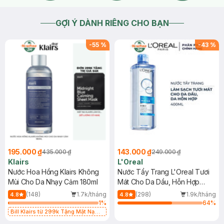
GỢI Ý DÀNH RIÊNG CHO BẠN
-
55
%
-
43
%
195.000 ₫
143.000 ₫
435.000 ₫
249.000 ₫
Klairs
L'Oreal
Nước Hoa Hồng Klairs Không
Nước Tẩy Trang L'Oreal Tươi
Mùi Cho Da Nhạy Cảm 180ml
Mát Cho Da Dầu, Hỗn Hợp
400ml
(148)
1.7k/tháng
(298)
1.9k/tháng
4.8
4.8
1
%
64
%
Bill Klairs từ 299k Tặng Mặt Nạ
Làm Dịu Da & Kiểm Soát Dầu Nhờn