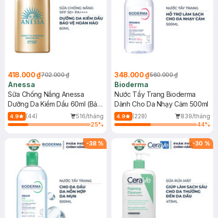
418.000 ₫
348.000 ₫
702.000 ₫
560.000 ₫
Anessa
Bioderma
Sữa Chống Nắng Anessa
Nước Tẩy Trang Bioderma
Dưỡng Da Kiềm Dầu 60ml (Bản
Dành Cho Da Nhạy Cảm 500ml
Mới)
(44)
516/tháng
(228)
839/tháng
4.9
4.9
25
%
44
%
-
38
%
-
30
%