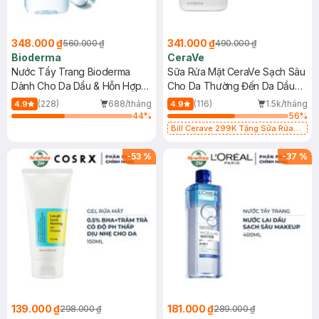
348.000 ₫
341.000 ₫
560.000 ₫
490.000 ₫
Bioderma
CeraVe
Nước Tẩy Trang Bioderma
Sữa Rửa Mặt CeraVe Sạch Sâu
Dành Cho Da Dầu & Hỗn Hợp
Cho Da Thường Đến Da Dầu
500ml
473ml
(228)
688/tháng
(116)
1.5k/tháng
4.9
4.9
44
%
56
%
Bill Cerave 299K Tặng Sữa Rửa
Mặt Cerave 30ml (SL có hạn)
-
53
%
-
37
%
139.000 ₫
181.000 ₫
298.000 ₫
289.000 ₫