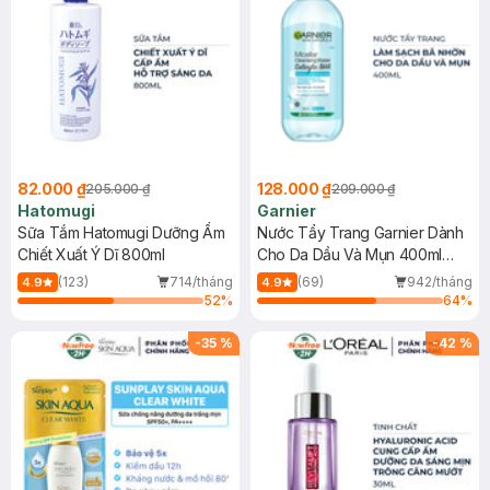
82.000 ₫
128.000 ₫
205.000 ₫
209.000 ₫
Hatomugi
Garnier
Sữa Tắm Hatomugi Dưỡng Ẩm
Nước Tẩy Trang Garnier Dành
Chiết Xuất Ý Dĩ 800ml
Cho Da Dầu Và Mụn 400ml
(Mới)
(123)
714/tháng
(69)
942/tháng
4.9
4.9
52
%
64
%
-
35
%
-
42
%