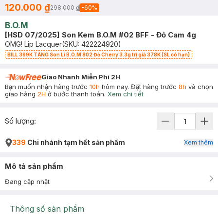
120.000 ₫
298.000 ₫
-
60
%
B.O.M
[HSD 07/2025] Son Kem B.O.M #02 BFF - Đỏ Cam 4g
OMG! Lip Lacquer
(SKU:
422224920
)
BILL 399K TẶNG Son Lì B.O.M 802 Đỏ Cherry 3.3g trị giá 378K (SL có hạn)
Giao Nhanh Miễn Phí 2H
Bạn muốn nhận hàng trước
10h
hôm nay. Đặt hàng trước
8h
và chọn
giao hàng
2H
ở bước thanh toán.
Xem chi tiết
Số lượng:
339
Chi nhánh tạm hết sản phẩm
Xem thêm
Mô tả sản phẩm
Đang cập nhật
Thông số sản phẩm