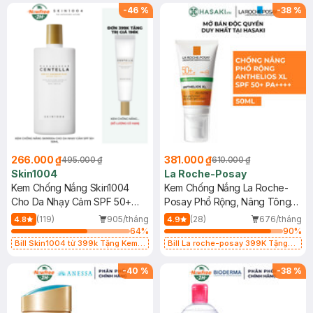
25ml (SL Có Hạn)
-
46
%
-
38
%
266.000 ₫
381.000 ₫
495.000 ₫
610.000 ₫
Skin1004
La Roche-Posay
Kem Chống Nắng Skin1004
Kem Chống Nắng La Roche-
Cho Da Nhạy Cảm SPF 50+
Posay Phổ Rộng, Nâng Tông
50ml
Kiềm Dầu 50ml
(119)
905/tháng
(28)
676/tháng
4.8
4.9
64
%
90
%
Bill Skin1004 từ 399k Tặng Kem
Bill La roche-posay 399K Tặng
Chống Nắng Cho Da Nhạy Cảm
Gel rửa mặt da dầu nhạy cảm 50ml
SPF 50+ 20ml (SL Có Hạn)
(SL có hạn)
-
40
%
-
38
%