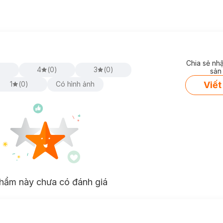
Chia sẻ nh
)
4
(
0
)
3
(
0
)
sản
Viết
1
(
0
)
Có hình ảnh
hẩm này chưa có đánh giá