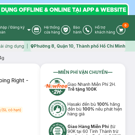
0
nhập
/
Đăng ký
Hệ thống
Bảo
Hỗ trợ
User Icon
Store Icon
Warranty Icon
Phone Icon
Cart I
oản
cửa hàng
hành
khách hàng
ải ứng dụng
Phường 8, Quận 10, Thành phố Hồ Chí Minh
Map icon
4g
MIỄN PHÍ VẬN CHUYỂN
ing Right -
Giao Nhanh Miễn Phí 2H.
Trễ tặng 100K
Hasaki đền bù
100%
hãng
đền bù
100%
nếu phát hiện
 (SL có hạn)
hàng giả
Giao Hàng Miễn Phí
(từ
90K tại 60 Tỉnh Thành trừ