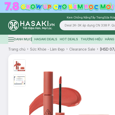
Kem Chống Nắng
Tẩy Trang
Sữa Rửa
Logo
DANH MỤC
HASAKI DEALS
HOT DEALS
THƯƠNG HIỆU
HÀNG 
Hamburger icon
Trang chủ
Sức Khỏe - Làm Đẹp
Clearance Sale
[HSD 07/