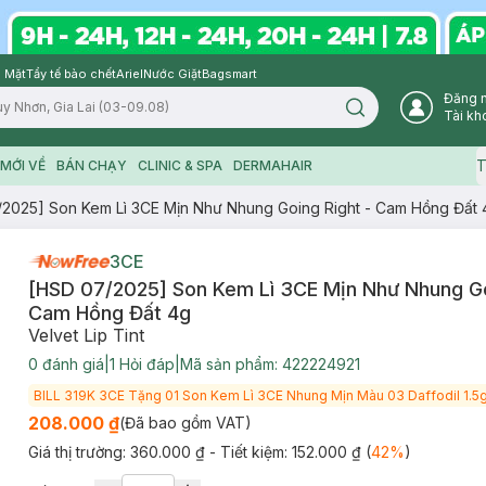
 Mặt
Tẩy tế bào chết
Ariel
Nước Giặt
Bagsmart
Đăng 
Search icon
Tài kh
T
MỚI VỀ
BÁN CHẠY
CLINIC & SPA
DERMAHAIR
2025] Son Kem Lì 3CE Mịn Như Nhung Going Right - Cam Hồng Đất 
3CE
[HSD 07/2025] Son Kem Lì 3CE Mịn Như Nhung Go
Cam Hồng Đất 4g
Velvet Lip Tint
0
đánh giá
|
1
Hỏi đáp
|
Mã sản phẩm:
422224921
BILL 319K 3CE Tặng 01 Son Kem Lì 3CE Nhung Mịn Màu 03 Daffodil 1.5g
208.000 ₫
(Đã bao gồm VAT)
Giá thị trường:
360.000 ₫
- Tiết kiệm:
152.000 ₫
(
42
%
)