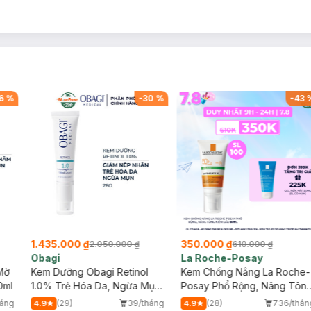
6
%
-
30
%
-
43
1.435.000 ₫
350.000 ₫
2.050.000 ₫
610.000 ₫
Obagi
La Roche-Posay
Mờ
Kem Dưỡng Obagi Retinol
Kem Chống Nắng La Roche-
0ml
1.0% Trẻ Hóa Da, Ngừa Mụn
Posay Phổ Rộng, Nâng Tôn
28g
Kiềm Dầu 50ml
háng
(29)
39/tháng
(28)
736/thán
4.9
4.9