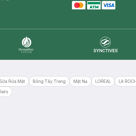
master card
ATM card
visa card
Synctives
Dermahair
Sữa Rửa Mặt
Bông Tẩy Trang
Mặt Nạ
LOREAL
LA ROC
lairs