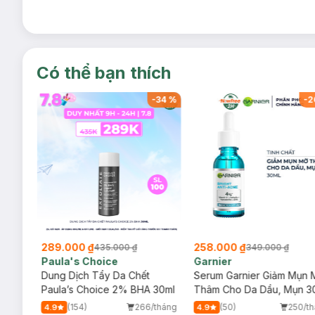
Có thể bạn thích
-
13
%
-
34
%
-
2
289.000 ₫
258.000 ₫
435.000 ₫
349.000 ₫
Paula's Choice
Garnier
 Cho
Dung Dịch Tẩy Da Chết
Serum Garnier Giảm Mụn 
6ml
Paula’s Choice 2% BHA 30ml
Thâm Cho Da Dầu, Mụn 3
/tháng
(154)
266/tháng
(50)
250/t
4.9
4.9