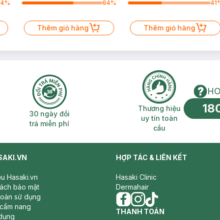
64
%
64
%
41
Thêm giỏ hàng
Thêm giỏ hàng
HO
18
n phí 2H
30 ngày đổi trả miễn phí
Thương hiệu uy 
Thương hiệu
30 ngày đổi
uy tín toàn
trả miễn phí
cầu
SAKI.VN
HỢP TÁC & LIÊN KẾT
iệu Hasaki.vn
Hasaki Clinic
sách bảo mật
Dermahair
hoản sử dụng
 cẩm nang
facebook
THANH TOÁN
instagram
tiktok
dụng