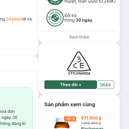
huyện, toàn Quốc từ 249K)
Đổi trả
rong
24 phút
tới và
trong
30 ngày
Xem thêm
Theo dõi
+
5649
Sản phẩm xem cùng
 hoá đơn
 ngày. 30
671.000 ₫
-
37
%
không đăng kí
1.065.900 ₫
Blackmores