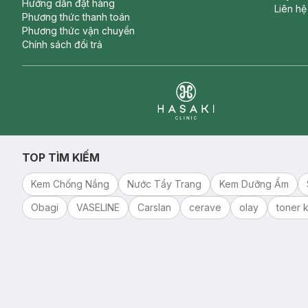
Hướng dẫn đặt hàng
Liên hệ
Phương thức thanh toán
Phương thức vận chuyển
Chính sách đổi trả
Clinic
TOP TÌM KIẾM
Kem Chống Nắng
Nước Tẩy Trang
Kem Dưỡng Ẩm
Obagi
VASELINE
Carslan
cerave
olay
toner k