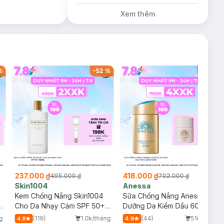
Lì 3CE Nhung Mịn
Xem thêm
Màu 03 Daffodil
1.5g (SL có hạn)
%
-
52
%
-
40
%
237.000 ₫
418.000 ₫
495.000 ₫
702.000 ₫
Skin1004
Anessa
Kem Chống Nắng Skin1004
Sữa Chống Nắng Anessa
g
Cho Da Nhạy Cảm SPF 50+
Dưỡng Da Kiềm Dầu 60ml
50ml
(Bản Mới)
g
(119)
1.0k/tháng
(44)
516/tháng
4.8
4.9