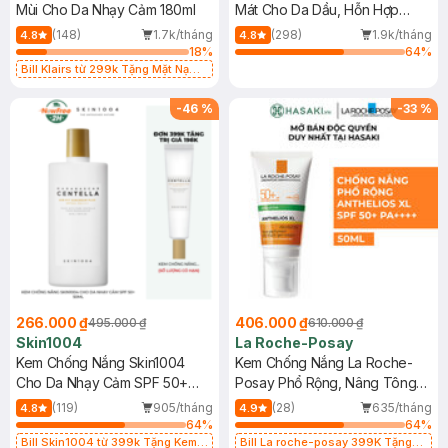
Mùi Cho Da Nhạy Cảm 180ml
Mát Cho Da Dầu, Hỗn Hợp
400ml
(148)
1.7k/tháng
(298)
1.9k/tháng
4.8
4.8
18
%
64
%
Bill Klairs từ 299k Tặng Mặt Nạ
Làm Dịu Da & Kiểm Soát Dầu Nhờn
25ml (SL Có Hạn)
-
46
%
-
33
%
266.000 ₫
406.000 ₫
495.000 ₫
610.000 ₫
Skin1004
La Roche-Posay
Kem Chống Nắng Skin1004
Kem Chống Nắng La Roche-
Cho Da Nhạy Cảm SPF 50+
Posay Phổ Rộng, Nâng Tông
50ml
Kiềm Dầu 50ml
(119)
905/tháng
(28)
635/tháng
4.8
4.9
64
%
64
%
Bill Skin1004 từ 399k Tặng Kem
Bill La roche-posay 399K Tặng