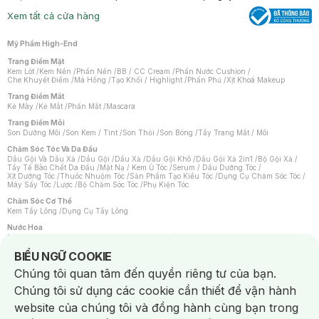
Xem tất cả cửa hàng
Mỹ Phẩm High-End
Trang Điểm Mặt
Kem Lót
/
Kem Nền
/
Phấn Nền
/
BB / CC Cream
/
Phấn Nước Cushion
/
Che Khuyết Điểm
/
Má Hồng
/
Tạo Khối / Highlight
/
Phấn Phủ
/
Xịt Khoá Makeup
Trang Điểm Mắt
Kẻ Mày
/
Kẻ Mắt
/
Phấn Mắt
/
Mascara
Trang Điểm Môi
Son Dưỡng Môi
/
Son Kem / Tint
/
Son Thỏi
/
Son Bóng
/
Tẩy Trang Mắt / Môi
Chăm Sóc Tóc Và Da Đầu
Dầu Gội Và Dầu Xả
/
Dầu Gội
/
Dầu Xả
/
Dầu Gội Khô
/
Dầu Gội Xả 2in1
/
Bộ Gội Xả
/
Tẩy Tế Bào Chết Da Đầu
/
Mặt Nạ / Kem Ủ Tóc
/
Serum / Dầu Dưỡng Tóc
/
Xịt Dưỡng Tóc
/
Thuốc Nhuộm Tóc
/
Sản Phẩm Tạo Kiểu Tóc
/
Dụng Cụ Chăm Sóc Tóc
/
Máy Sấy Tóc
/
Lược
/
Bộ Chăm Sóc Tóc
/
Phụ Kiện Tóc
Chăm Sóc Cơ Thể
Kem Tẩy Lông
/
Dụng Cụ Tẩy Lông
Nước Hoa
Nước Hoa Nữ
/
Nước Hoa Nam
/
Nước Hoa Cao Cấp
/
Xịt Thơm Toàn Thân
/
Nước Hoa Vùng Kín
Notice about cookies usage
BIỂU NGỮ COOKIE
Chăm Sóc Cá Nhân
Chúng tôi quan tâm đến quyền riêng tư của bạn.
Chống Muỗi
/
Khẩu Trang
/
Máy Massage
/
Mặt Nạ Xông Hơi
/
Nước Rửa Tay
/
Sản Phẩm Chăm Sóc Khác
/
Bàn Chải Đánh Răng
/
Bàn Chải Điện
/
Chúng tôi sử dụng các cookie cần thiết để vận hành
Hỗ Trợ Trắng Răng
/
Kem Đánh Răng
/
Máy Tăm Nước
/
Nước Súc Miệng
/
Tăm / Chỉ Nha Khoa
/
Xịt Thơm Miệng
/
Dung Dịch Vệ Sinh
/
Dưỡng Vùng Kín
/
website của chúng tôi và đồng hành cùng bạn trong
Khăn Ướt Vệ Sinh Vùng Kín
/
Băng Vệ Sinh
/
Tampon
/
Bọt Cạo Râu
/
Dao Cạo Râu
/
Máy Cạo Râu