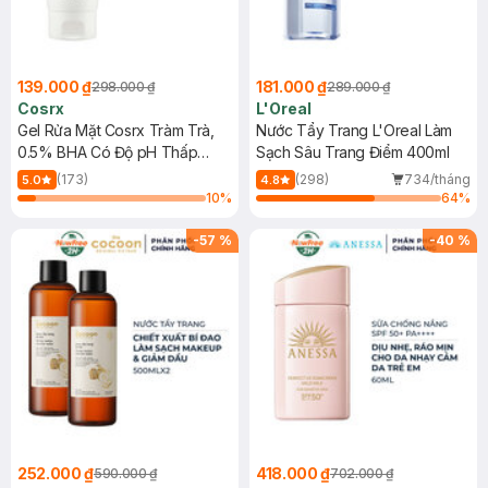
139.000 ₫
181.000 ₫
298.000 ₫
289.000 ₫
Cosrx
L'Oreal
Gel Rửa Mặt Cosrx Tràm Trà,
Nước Tẩy Trang L'Oreal Làm
0.5% BHA Có Độ pH Thấp
Sạch Sâu Trang Điểm 400ml
150ml
(173)
(298)
734/tháng
5.0
4.8
10
%
64
%
-
57
%
-
40
%
252.000 ₫
418.000 ₫
590.000 ₫
702.000 ₫