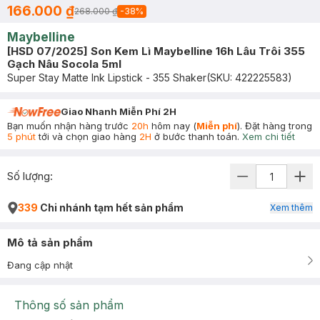
166.000 ₫
268.000 ₫
-
38
%
Maybelline
[HSD 07/2025] Son Kem Lì Maybelline 16h Lâu Trôi 355
Gạch Nâu Socola 5ml
Super Stay Matte Ink Lipstick - 355 Shaker
(SKU:
422225583
)
Giao Nhanh Miễn Phí 2H
Bạn muốn nhận hàng trước
20h
hôm nay (
Miễn phí
). Đặt hàng trong
5 phút
tới và chọn giao hàng
2H
ở bước thanh toán.
Xem chi tiết
Số lượng:
339
Chi nhánh tạm hết sản phẩm
Xem thêm
Mô tả sản phẩm
Đang cập nhật
Thông số sản phẩm