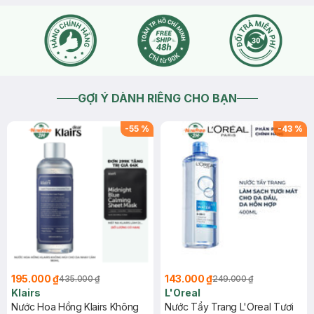
GỢI Ý DÀNH RIÊNG CHO BẠN
-
55
%
-
43
%
195.000 ₫
143.000 ₫
435.000 ₫
249.000 ₫
Klairs
L'Oreal
Nước Hoa Hồng Klairs Không
Nước Tẩy Trang L'Oreal Tươi