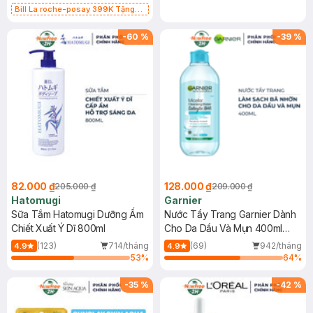
Bill La roche-posay 399K Tặng
Gel rửa mặt da dầu nhạy cảm 50ml
(SL có hạn)
-
60
%
-
39
%
82.000 ₫
128.000 ₫
205.000 ₫
209.000 ₫
Hatomugi
Garnier
Sữa Tắm Hatomugi Dưỡng Ẩm
Nước Tẩy Trang Garnier Dành
Chiết Xuất Ý Dĩ 800ml
Cho Da Dầu Và Mụn 400ml
(Mới)
(123)
714/tháng
(69)
942/tháng
4.9
4.9
53
%
64
%
-
35
%
-
42
%