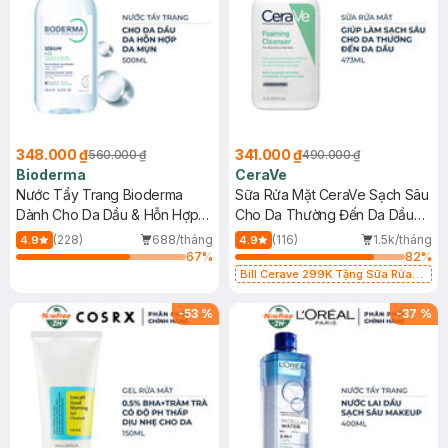
348.000 ₫
341.000 ₫
560.000 ₫
490.000 ₫
Bioderma
CeraVe
Nước Tẩy Trang Bioderma
Sữa Rửa Mặt CeraVe Sạch Sâu
Dành Cho Da Dầu & Hỗn Hợp
Cho Da Thường Đến Da Dầu
500ml
473ml
(228)
688/tháng
(116)
1.5k/tháng
4.9
4.9
67
%
82
%
Bill Cerave 299K Tặng Sữa Rửa
Mặt Cerave 30ml (SL có hạn)
-
53
%
-
37
%