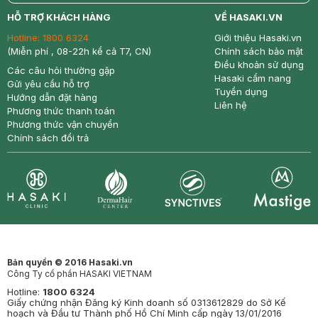
return
nowfree
price
HỖ TRỢ KHÁCH HÀNG
VỀ HASAKI.VN
Hotline:
1800 6324
Giới thiệu Hasaki.vn
(Miễn phí , 08-22h kể cả T7, CN)
Chính sách bảo mật
Điều khoản sử dụng
Các câu hỏi thường gặp
Hasaki cẩm nang
Gửi yêu cầu hỗ trợ
Tuyển dụng
Hướng dẫn đặt hàng
Liên hệ
Phương thức thanh toán
Phương thức vận chuyển
Chính sách đổi trả
Synctives
Clinic
Dermahair
Mastige
Bản quyền © 2016 Hasaki.vn
Công Ty cổ phần HASAKI VIETNAM
Hotline:
1800 6324
Giấy chứng nhận Đăng ký Kinh doanh số 0313612829 do Sở Kế
hoạch và Đầu tư Thành phố Hồ Chí Minh cấp ngày 13/01/2016