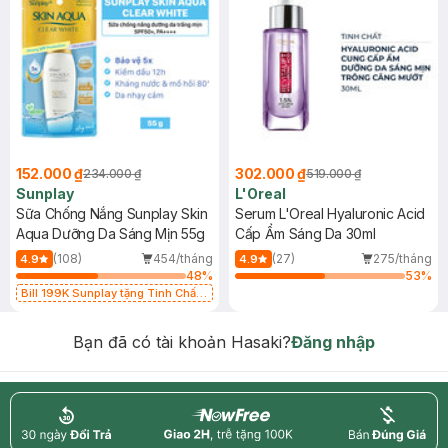
152.000 ₫
302.000 ₫
234.000 ₫
519.000 ₫
Sunplay
L'Oreal
Sữa Chống Nắng Sunplay Skin
Serum L'Oreal Hyaluronic Acid
Aqua Dưỡng Da Sáng Mịn 55g
Cấp Ẩm Sáng Da 30ml
(108)
454/tháng
(27)
275/tháng
4.9
4.9
48
%
53
%
Bill 199K Sunplay tặng Tinh Chất
Chống Nắng 7g trị giá 30K (SL có
hạn)
Bạn đã có tài khoản Hasaki?
Đăng nhập