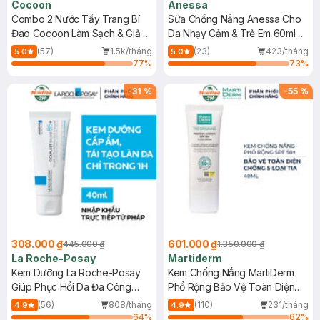
Cocoon
Anessa
Combo 2 Nước Tẩy Trang Bí
Sữa Chống Nắng Anessa Cho
Đao Cocoon Làm Sạch & Giảm
Da Nhạy Cảm & Trẻ Em 60ml
Dầu 500ml
(Mới)
(57)
1.5k/tháng
(23)
423/tháng
5.0
5.0
77
%
73
%
-
31
%
-
55
%
308.000 ₫
601.000 ₫
445.000 ₫
1.350.000 ₫
La Roche-Posay
Martiderm
Kem Dưỡng La Roche-Posay
Kem Chống Nắng MartiDerm
Giúp Phục Hồi Da Đa Công
Phổ Rộng Bảo Vệ Toàn Diện
Dụng 40ml
40ml
(56)
808/tháng
(110)
231/tháng
4.9
4.9
64
%
62
%