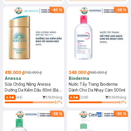
Chống Nắng Cho Da Nhạy Cảm
Gel rửa mặt da dầu nhạy cảm 50ml
SPF 50+ 20ml (SL Có Hạn)
(SL có hạn)
-
40
%
-
38
%
418.000 ₫
348.000 ₫
702.000 ₫
560.000 ₫
Anessa
Bioderma
Sữa Chống Nắng Anessa
Nước Tẩy Trang Bioderma
Dưỡng Da Kiềm Dầu 60ml (Bản
Dành Cho Da Nhạy Cảm 500ml
Mới)
(44)
516/tháng
(228)
839/tháng
4.9
4.9
57
%
67
%
-
38
%
-
30
%