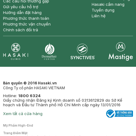
Các câu hỏi thường gặp
Hasaki cẩm nang
Gửi yêu cầu hỗ trợ
Tuyển dụng
Hướng dẫn đặt hàng
Liên hệ
Phương thức thanh toán
Phương thức vận chuyển
Chính sách đổi trả
Synctives
Clinic
Dermahair
Mastige
Bản quyền © 2016 Hasaki.vn
Công Ty cổ phần HASAKI VIETNAM
Hotline:
1800 6324
Giấy chứng nhận Đăng ký Kinh doanh số 0313612829 do Sở Kế
hoạch và Đầu tư Thành phố Hồ Chí Minh cấp ngày 13/01/2016
Xem tất cả cửa hàng
Mỹ Phẩm High-End
Trang Điểm Mặt