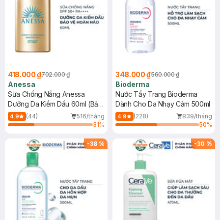
418.000 ₫
348.000 ₫
702.000 ₫
560.000 ₫
Anessa
Bioderma
Sữa Chống Nắng Anessa
Nước Tẩy Trang Bioderma
Dưỡng Da Kiềm Dầu 60ml (Bản
Dành Cho Da Nhạy Cảm 500ml
Mới)
(44)
516/tháng
(228)
839/tháng
4.9
4.9
31
%
50
%
-
38
%
-
30
%