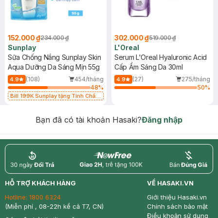
152.000 ₫
302.000 ₫
234.000 ₫
519.000 ₫
Sunplay
L'Oreal
Sữa Chống Nắng Sunplay Skin
Serum L'Oreal Hyaluronic Acid
Aqua Dưỡng Da Sáng Mịn 55g
Cấp Ẩm Sáng Da 30ml
(108)
454/tháng
(27)
275/tháng
4.9
4.9
48
%
50
%
Bill 199K Sunplay tặng Tinh Chất
Chống Nắng 7g trị giá 30K (SL có
hạn)
Bạn đã có tài khoản Hasaki?
Đăng nhập
return
nowfree
price
HỖ TRỢ KHÁCH HÀNG
VỀ HASAKI.VN
Hotline:
1800 6324
Giới thiệu Hasaki.vn
(Miễn phí , 08-22h kể cả T7, CN)
Chính sách bảo mật
Điều khoản sử dụng