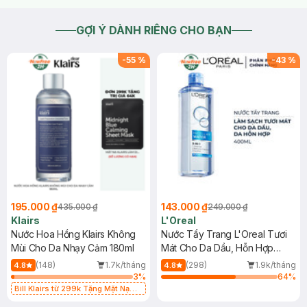
GỢI Ý DÀNH RIÊNG CHO BẠN
-
55
%
-
43
%
195.000 ₫
143.000 ₫
435.000 ₫
249.000 ₫
Klairs
L'Oreal
Nước Hoa Hồng Klairs Không
Nước Tẩy Trang L'Oreal Tươi
Mùi Cho Da Nhạy Cảm 180ml
Mát Cho Da Dầu, Hỗn Hợp
400ml
(148)
1.7k/tháng
(298)
1.9k/tháng
4.8
4.8
3
%
64
%
Bill Klairs từ 299k Tặng Mặt Nạ
Làm Dịu Da & Kiểm Soát Dầu Nhờn