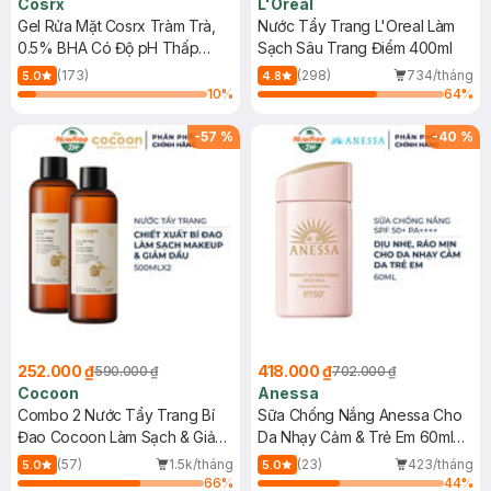
Cosrx
L'Oreal
Gel Rửa Mặt Cosrx Tràm Trà,
Nước Tẩy Trang L'Oreal Làm
0.5% BHA Có Độ pH Thấp
Sạch Sâu Trang Điểm 400ml
150ml
(173)
(298)
734/tháng
5.0
4.8
10
%
64
%
-
57
%
-
40
%
252.000 ₫
418.000 ₫
590.000 ₫
702.000 ₫
Cocoon
Anessa
Combo 2 Nước Tẩy Trang Bí
Sữa Chống Nắng Anessa Cho
Đao Cocoon Làm Sạch & Giảm
Da Nhạy Cảm & Trẻ Em 60ml
Dầu 500ml
(Mới)
(57)
1.5k/tháng
(23)
423/tháng
5.0
5.0
66
%
44
%