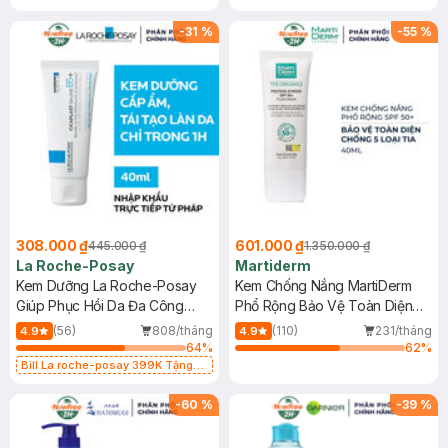
-
31
%
-
55
%
308.000 ₫
601.000 ₫
445.000 ₫
1.350.000 ₫
La Roche-Posay
Martiderm
Kem Dưỡng La Roche-Posay
Kem Chống Nắng MartiDerm
Giúp Phục Hồi Da Đa Công
Phổ Rộng Bảo Vệ Toàn Diện
Dụng 40ml
40ml
(56)
808/tháng
(110)
231/tháng
4.9
4.9
64
%
62
%
Bill La roche-posay 399K Tặng
Gel rửa mặt da dầu nhạy cảm 50ml
(SL có hạn)
-
60
%
-
39
%