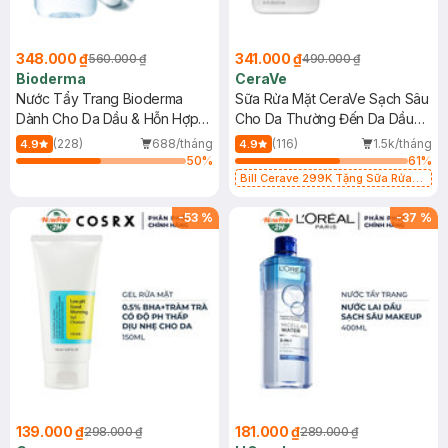
348.000 ₫
341.000 ₫
560.000 ₫
490.000 ₫
Bioderma
CeraVe
Nước Tẩy Trang Bioderma
Sữa Rửa Mặt CeraVe Sạch Sâu
Dành Cho Da Dầu & Hỗn Hợp
Cho Da Thường Đến Da Dầu
500ml
473ml
(228)
688/tháng
(116)
1.5k/tháng
4.9
4.9
50
%
61
%
Bill Cerave 299K Tặng Sữa Rửa
Mặt Cerave 30ml (SL có hạn)
-
53
%
-
37
%
139.000 ₫
181.000 ₫
298.000 ₫
289.000 ₫