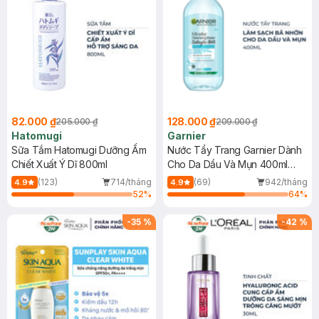
82.000 ₫
128.000 ₫
205.000 ₫
209.000 ₫
Hatomugi
Garnier
Sữa Tắm Hatomugi Dưỡng Ẩm
Nước Tẩy Trang Garnier Dành
Chiết Xuất Ý Dĩ 800ml
Cho Da Dầu Và Mụn 400ml
(Mới)
(123)
714/tháng
(69)
942/tháng
4.9
4.9
52
%
64
%
-
35
%
-
42
%