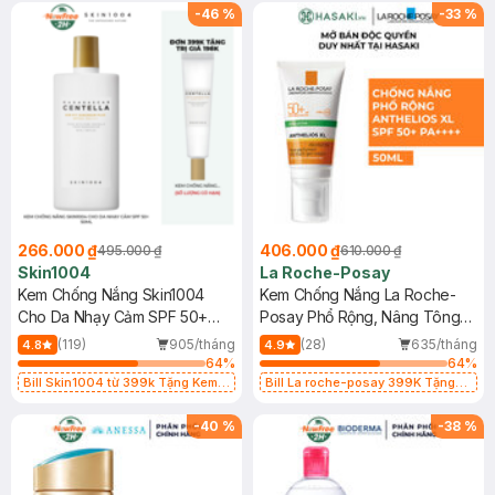
25ml (SL Có Hạn)
-
46
%
-
33
%
266.000 ₫
406.000 ₫
495.000 ₫
610.000 ₫
Skin1004
La Roche-Posay
Kem Chống Nắng Skin1004
Kem Chống Nắng La Roche-
Cho Da Nhạy Cảm SPF 50+
Posay Phổ Rộng, Nâng Tông
50ml
Kiềm Dầu 50ml
(119)
905/tháng
(28)
635/tháng
4.8
4.9
64
%
64
%
Bill Skin1004 từ 399k Tặng Kem
Bill La roche-posay 399K Tặng
Chống Nắng Cho Da Nhạy Cảm
Gel rửa mặt da dầu nhạy cảm 50ml
SPF 50+ 20ml (SL Có Hạn)
(SL có hạn)
-
40
%
-
38
%