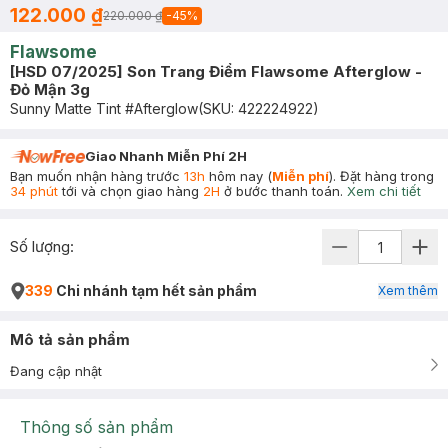
122.000 ₫
220.000 ₫
-
45
%
Flawsome
[HSD 07/2025] Son Trang Điểm Flawsome Afterglow -
Đỏ Mận 3g
Sunny Matte Tint #Afterglow
(SKU:
422224922
)
Giao Nhanh Miễn Phí 2H
Bạn muốn nhận hàng trước
13h
hôm nay (
Miễn phí
). Đặt hàng trong
34 phút
tới và chọn giao hàng
2H
ở bước thanh toán.
Xem chi tiết
Số lượng:
339
Chi nhánh tạm hết sản phẩm
Xem thêm
Mô tả sản phẩm
Đang cập nhật
Thông số sản phẩm