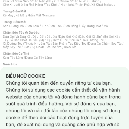
Kem Lót
/
Kem Nền
/
Phấn Nền
/
BB / CC Cream
/
Phấn Nước Cushion
/
Che Khuyết Điểm
/
Má Hồng
/
Tạo Khối / Highlight
/
Phấn Phủ
/
Xịt Khoá Makeup
Trang Điểm Mắt
Kẻ Mày
/
Kẻ Mắt
/
Phấn Mắt
/
Mascara
Trang Điểm Môi
Son Dưỡng Môi
/
Son Kem / Tint
/
Son Thỏi
/
Son Bóng
/
Tẩy Trang Mắt / Môi
Chăm Sóc Tóc Và Da Đầu
Dầu Gội Và Dầu Xả
/
Dầu Gội
/
Dầu Xả
/
Dầu Gội Khô
/
Dầu Gội Xả 2in1
/
Bộ Gội Xả
/
Tẩy Tế Bào Chết Da Đầu
/
Mặt Nạ / Kem Ủ Tóc
/
Serum / Dầu Dưỡng Tóc
/
Xịt Dưỡng Tóc
/
Thuốc Nhuộm Tóc
/
Sản Phẩm Tạo Kiểu Tóc
/
Dụng Cụ Chăm Sóc Tóc
/
Máy Sấy Tóc
/
Lược
/
Bộ Chăm Sóc Tóc
/
Phụ Kiện Tóc
Chăm Sóc Cơ Thể
Kem Tẩy Lông
/
Dụng Cụ Tẩy Lông
Nước Hoa
Nước Hoa Nữ
/
Nước Hoa Nam
/
Nước Hoa Cao Cấp
/
Xịt Thơm Toàn Thân
/
Nước Hoa Vùng Kín
Notice about cookies usage
BIỂU NGỮ COOKIE
Chăm Sóc Cá Nhân
Chúng tôi quan tâm đến quyền riêng tư của bạn.
Chống Muỗi
/
Khẩu Trang
/
Máy Massage
/
Mặt Nạ Xông Hơi
/
Nước Rửa Tay
/
Sản Phẩm Chăm Sóc Khác
/
Bàn Chải Đánh Răng
/
Bàn Chải Điện
/
Chúng tôi sử dụng các cookie cần thiết để vận hành
Hỗ Trợ Trắng Răng
/
Kem Đánh Răng
/
Máy Tăm Nước
/
Nước Súc Miệng
/
Tăm / Chỉ Nha Khoa
/
Xịt Thơm Miệng
/
Dung Dịch Vệ Sinh
/
Dưỡng Vùng Kín
/
website của chúng tôi và đồng hành cùng bạn trong
Khăn Ướt Vệ Sinh Vùng Kín
/
Băng Vệ Sinh
/
Tampon
/
Bọt Cạo Râu
/
Dao Cạo Râu
/
Máy Cạo Râu
suốt quá trình điều hướng. Với sự đồng ý của bạn,
Vấn Đề Về Da
chúng tôi và các đối tác của chúng tôi cũng sử dụng
Da Dầu / Lỗ Chân Lông To
/
Da Khô / Mất Nước
/
Da Lão Hóa
/
Da Mụn
/
Da Nhạy Cảm / Kích Ứng
/
Da Xỉn Màu
/
Thâm / Nám / Tàn Nhang
/
cookie để theo dõi các hoạt động trực tuyến của
Quầng Thâm & Bọng Mắt
/
Sẹo
/
Viêm Da Cơ Địa
bạn, đề xuất nội dung và quảng cáo phù hợp với sở
Dụng Cụ / Phụ Kiện Chăm Sóc Da
Chat i
Bông Tẩy Trang
/
Khăn Lau Mặt Khô
/
Dụng Cụ / Máy Rửa Mặt
/
Máy Chăm Sóc Da
/