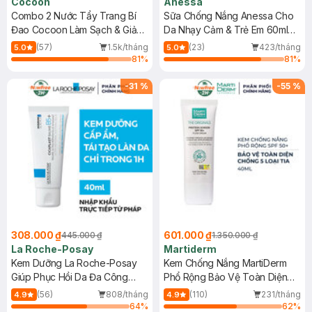
Cocoon
Anessa
Combo 2 Nước Tẩy Trang Bí
Sữa Chống Nắng Anessa Cho
Đao Cocoon Làm Sạch & Giảm
Da Nhạy Cảm & Trẻ Em 60ml
Dầu 500ml
(Mới)
(57)
1.5k/tháng
(23)
423/tháng
5.0
5.0
81
%
81
%
-
31
%
-
55
%
308.000 ₫
601.000 ₫
445.000 ₫
1.350.000 ₫
La Roche-Posay
Martiderm
Kem Dưỡng La Roche-Posay
Kem Chống Nắng MartiDerm
Giúp Phục Hồi Da Đa Công
Phổ Rộng Bảo Vệ Toàn Diện
Dụng 40ml
40ml
(56)
808/tháng
(110)
231/tháng
4.9
4.9
64
%
62
%