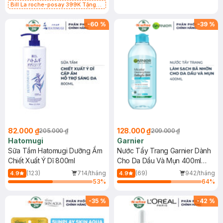
Bill La roche-posay 399K Tặng
Gel rửa mặt da dầu nhạy cảm 50ml
(SL có hạn)
-
60
%
-
39
%
82.000 ₫
128.000 ₫
205.000 ₫
209.000 ₫
Hatomugi
Garnier
Sữa Tắm Hatomugi Dưỡng Ẩm
Nước Tẩy Trang Garnier Dành
Chiết Xuất Ý Dĩ 800ml
Cho Da Dầu Và Mụn 400ml
(Mới)
(123)
714/tháng
(69)
942/tháng
4.9
4.9
53
%
64
%
-
35
%
-
42
%