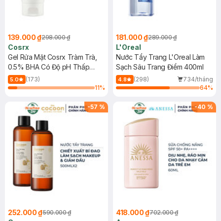
139.000 ₫
181.000 ₫
298.000 ₫
289.000 ₫
Cosrx
L'Oreal
Gel Rửa Mặt Cosrx Tràm Trà,
Nước Tẩy Trang L'Oreal Làm
0.5% BHA Có Độ pH Thấp
Sạch Sâu Trang Điểm 400ml
150ml
(173)
(298)
734/tháng
5.0
4.8
11
%
64
%
-
57
%
-
40
%
252.000 ₫
418.000 ₫
590.000 ₫
702.000 ₫