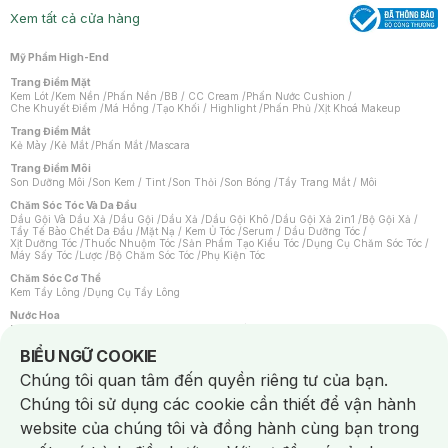
Xem tất cả cửa hàng
Mỹ Phẩm High-End
Trang Điểm Mặt
Kem Lót
/
Kem Nền
/
Phấn Nền
/
BB / CC Cream
/
Phấn Nước Cushion
/
Che Khuyết Điểm
/
Má Hồng
/
Tạo Khối / Highlight
/
Phấn Phủ
/
Xịt Khoá Makeup
Trang Điểm Mắt
Kẻ Mày
/
Kẻ Mắt
/
Phấn Mắt
/
Mascara
Trang Điểm Môi
Son Dưỡng Môi
/
Son Kem / Tint
/
Son Thỏi
/
Son Bóng
/
Tẩy Trang Mắt / Môi
Chăm Sóc Tóc Và Da Đầu
Dầu Gội Và Dầu Xả
/
Dầu Gội
/
Dầu Xả
/
Dầu Gội Khô
/
Dầu Gội Xả 2in1
/
Bộ Gội Xả
/
Tẩy Tế Bào Chết Da Đầu
/
Mặt Nạ / Kem Ủ Tóc
/
Serum / Dầu Dưỡng Tóc
/
Xịt Dưỡng Tóc
/
Thuốc Nhuộm Tóc
/
Sản Phẩm Tạo Kiểu Tóc
/
Dụng Cụ Chăm Sóc Tóc
/
Máy Sấy Tóc
/
Lược
/
Bộ Chăm Sóc Tóc
/
Phụ Kiện Tóc
Chăm Sóc Cơ Thể
Kem Tẩy Lông
/
Dụng Cụ Tẩy Lông
Nước Hoa
Nước Hoa Nữ
/
Nước Hoa Nam
/
Nước Hoa Cao Cấp
/
Xịt Thơm Toàn Thân
/
Nước Hoa Vùng Kín
Notice about cookies usage
BIỂU NGỮ COOKIE
Chăm Sóc Cá Nhân
Chúng tôi quan tâm đến quyền riêng tư của bạn.
Chống Muỗi
/
Khẩu Trang
/
Máy Massage
/
Mặt Nạ Xông Hơi
/
Nước Rửa Tay
/
Sản Phẩm Chăm Sóc Khác
/
Bàn Chải Đánh Răng
/
Bàn Chải Điện
/
Chúng tôi sử dụng các cookie cần thiết để vận hành
Hỗ Trợ Trắng Răng
/
Kem Đánh Răng
/
Máy Tăm Nước
/
Nước Súc Miệng
/
Tăm / Chỉ Nha Khoa
/
Xịt Thơm Miệng
/
Dung Dịch Vệ Sinh
/
Dưỡng Vùng Kín
/
website của chúng tôi và đồng hành cùng bạn trong
Khăn Ướt Vệ Sinh Vùng Kín
/
Băng Vệ Sinh
/
Tampon
/
Bọt Cạo Râu
/
Dao Cạo Râu
/
Máy Cạo Râu