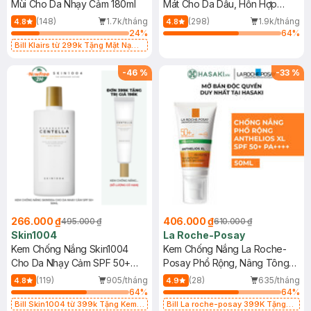
Mùi Cho Da Nhạy Cảm 180ml
Mát Cho Da Dầu, Hỗn Hợp
400ml
(148)
1.7k/tháng
(298)
1.9k/tháng
4.8
4.8
24
%
64
%
Bill Klairs từ 299k Tặng Mặt Nạ
Làm Dịu Da & Kiểm Soát Dầu Nhờn
25ml (SL Có Hạn)
-
46
%
-
33
%
266.000 ₫
406.000 ₫
495.000 ₫
610.000 ₫
Skin1004
La Roche-Posay
Kem Chống Nắng Skin1004
Kem Chống Nắng La Roche-
Cho Da Nhạy Cảm SPF 50+
Posay Phổ Rộng, Nâng Tông
50ml
Kiềm Dầu 50ml
(119)
905/tháng
(28)
635/tháng
4.8
4.9
64
%
64
%
Bill Skin1004 từ 399k Tặng Kem
Bill La roche-posay 399K Tặng