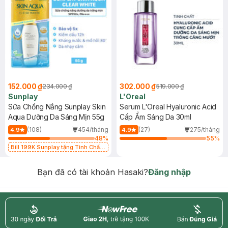
152.000 ₫
302.000 ₫
234.000 ₫
519.000 ₫
Sunplay
L'Oreal
Sữa Chống Nắng Sunplay Skin
Serum L'Oreal Hyaluronic Acid
Aqua Dưỡng Da Sáng Mịn 55g
Cấp Ẩm Sáng Da 30ml
(108)
454/tháng
(27)
275/tháng
4.9
4.9
48
%
55
%
Bill 199K Sunplay tặng Tinh Chất
Chống Nắng 7g trị giá 30K (SL có
hạn)
Bạn đã có tài khoản Hasaki?
Đăng nhập