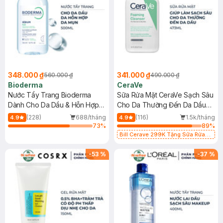
348.000 ₫
341.000 ₫
560.000 ₫
490.000 ₫
Bioderma
CeraVe
Nước Tẩy Trang Bioderma
Sữa Rửa Mặt CeraVe Sạch Sâu
Dành Cho Da Dầu & Hỗn Hợp
Cho Da Thường Đến Da Dầu
500ml
473ml
(228)
688/tháng
(116)
1.5k/tháng
4.9
4.9
73
%
89
%
Bill Cerave 299K Tặng Sữa Rửa
Mặt Cerave 30ml (SL có hạn)
-
53
%
-
37
%