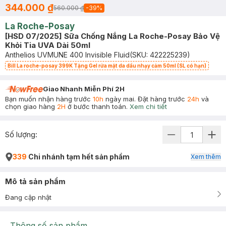
344.000 ₫
560.000 ₫
-
39
%
La Roche-Posay
[HSD 07/2025] Sữa Chống Nắng La Roche-Posay Bảo Vệ
Khỏi Tia UVA Dài 50ml
Anthelios UVMUNE 400 Invisible Fluid
(SKU:
422225239
)
Bill La roche-posay 399K Tặng Gel rửa mặt da dầu nhạy cảm 50ml (SL có hạn)
Giao Nhanh Miễn Phí 2H
Bạn muốn nhận hàng trước
10h
ngày mai. Đặt hàng trước
24h
và
chọn giao hàng
2H
ở bước thanh toán.
Xem chi tiết
Số lượng:
339
Chi nhánh tạm hết sản phẩm
Xem thêm
Mô tả sản phẩm
Đang cập nhật
Thông số sản phẩm