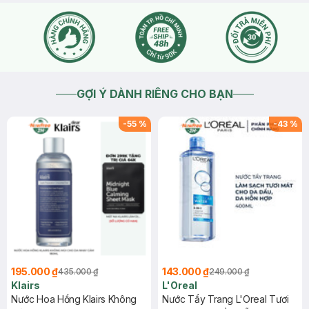
GỢI Ý DÀNH RIÊNG CHO BẠN
-
55
%
-
43
%
195.000 ₫
143.000 ₫
435.000 ₫
249.000 ₫
Klairs
L'Oreal
Nước Hoa Hồng Klairs Không
Nước Tẩy Trang L'Oreal Tươi