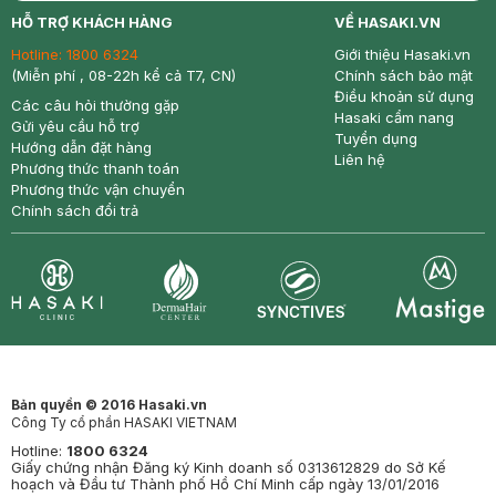
return
nowfree
price
HỖ TRỢ KHÁCH HÀNG
VỀ HASAKI.VN
Hotline:
1800 6324
Giới thiệu Hasaki.vn
(Miễn phí , 08-22h kể cả T7, CN)
Chính sách bảo mật
Điều khoản sử dụng
Các câu hỏi thường gặp
Hasaki cẩm nang
Gửi yêu cầu hỗ trợ
Tuyển dụng
Hướng dẫn đặt hàng
Liên hệ
Phương thức thanh toán
Phương thức vận chuyển
Chính sách đổi trả
Synctives
Clinic
Dermahair
Mastige
Bản quyền © 2016 Hasaki.vn
Công Ty cổ phần HASAKI VIETNAM
Hotline:
1800 6324
Giấy chứng nhận Đăng ký Kinh doanh số 0313612829 do Sở Kế
hoạch và Đầu tư Thành phố Hồ Chí Minh cấp ngày 13/01/2016