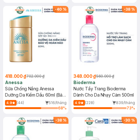
Chống Nắng Cho Da Nhạy Cảm
Gel rửa mặt da dầu nhạy cảm 50ml
SPF 50+ 20ml (SL Có Hạn)
(SL có hạn)
-
40
%
-
38
%
418.000 ₫
348.000 ₫
702.000 ₫
560.000 ₫
Anessa
Bioderma
Sữa Chống Nắng Anessa
Nước Tẩy Trang Bioderma
Dưỡng Da Kiềm Dầu 60ml (Bản
Dành Cho Da Nhạy Cảm 500ml
Mới)
(44)
516/tháng
(228)
839/tháng
4.9
4.9
68
%
73
%
-
38
%
-
30
%