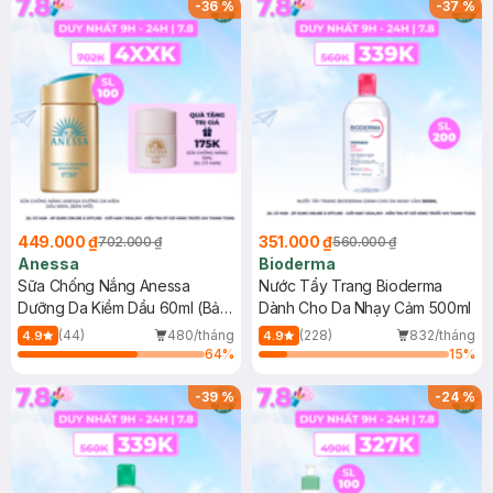
-
36
%
-
37
%
449.000 ₫
351.000 ₫
702.000 ₫
560.000 ₫
Anessa
Bioderma
Sữa Chống Nắng Anessa
Nước Tẩy Trang Bioderma
Dưỡng Da Kiềm Dầu 60ml (Bản
Dành Cho Da Nhạy Cảm 500ml
Mới)
(44)
480/tháng
(228)
832/tháng
4.9
4.9
64
%
15
%
-
39
%
-
24
%