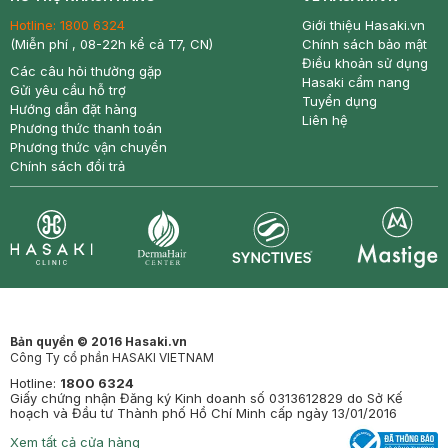
Hotline:
1800 6324
Giới thiệu Hasaki.vn
(Miễn phí , 08-22h kể cả T7, CN)
Chính sách bảo mật
Điều khoản sử dụng
Các câu hỏi thường gặp
Hasaki cẩm nang
Gửi yêu cầu hỗ trợ
Tuyển dụng
Hướng dẫn đặt hàng
Liên hệ
Phương thức thanh toán
Phương thức vận chuyển
Chính sách đổi trả
Synctives
Clinic
Dermahair
Mastige
Bản quyền © 2016 Hasaki.vn
Công Ty cổ phần HASAKI VIETNAM
Hotline:
1800 6324
Giấy chứng nhận Đăng ký Kinh doanh số 0313612829 do Sở Kế
hoạch và Đầu tư Thành phố Hồ Chí Minh cấp ngày 13/01/2016
Xem tất cả cửa hàng