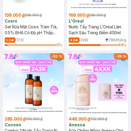
139.000 ₫
169.000 ₫
298.000 ₫
289.000 ₫
Cosrx
L'Oreal
Gel Rửa Mặt Cosrx Tràm Trà,
Nước Tẩy Trang L'Oreal Làm
0.5% BHA Có Độ pH Thấp
Sạch Sâu Trang Điểm 400ml
150ml
(173)
(298)
786/tháng
5.0
4.8
5
%
64
%
-
52
%
-
36
%
285.000 ₫
449.000 ₫
590.000 ₫
702.000 ₫
Cocoon
Anessa
Combo 2 Nước Tẩy Trang Bí
Sữa Chống Nắng Anessa Cho