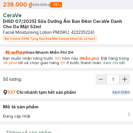
238.000 ₫
330.000 ₫
-
28
%
CeraVe
[HSD 07/2025] Sữa Dưỡng Ẩm Ban Đêm CeraVe Dành
Cho Da Mặt 52ml
Facial Moisturising Lotion PM
(SKU:
422225224
)
Bill Cerave 299K Tặng Sữa Rửa Mặt Cerave 30ml (SL có hạn)
Giao Nhanh Miễn Phí 2H
Bạn muốn nhận hàng trước
15h
hôm nay (
Miễn phí
). Đặt hàng trong
38 phút
tới và chọn giao hàng
2H
ở bước thanh toán.
Xem chi tiết
Số lượng:
337
Chi nhánh tạm hết sản phẩm
Xem thêm
Mô tả sản phẩm
Đang cập nhật
Thông số sản phẩm