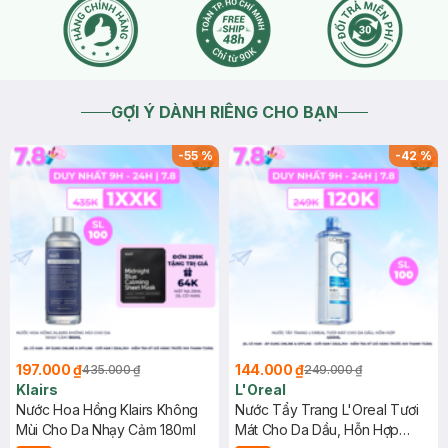
GỢI Ý DÀNH RIÊNG CHO BẠN
-
55
%
-
42
%
197.000 ₫
144.000 ₫
435.000 ₫
249.000 ₫
Klairs
L'Oreal
Nước Hoa Hồng Klairs Không
Nước Tẩy Trang L'Oreal Tươi
Mùi Cho Da Nhạy Cảm 180ml
Mát Cho Da Dầu, Hỗn Hợp