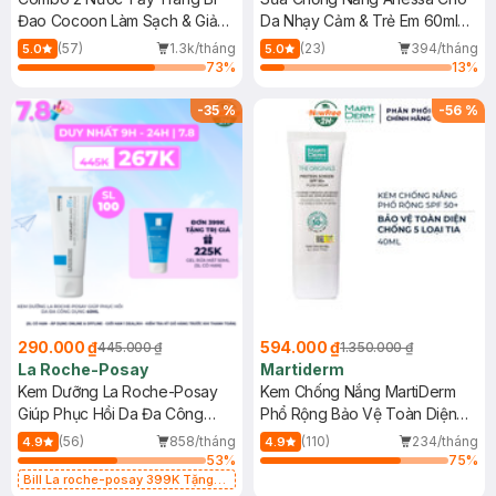
Đao Cocoon Làm Sạch & Giảm
Da Nhạy Cảm & Trẻ Em 60ml
Dầu 500ml
(Mới)
(57)
1.3k/tháng
(23)
394/tháng
5.0
5.0
73
%
13
%
-
35
%
-
56
%
290.000 ₫
594.000 ₫
445.000 ₫
1.350.000 ₫
La Roche-Posay
Martiderm
Kem Dưỡng La Roche-Posay
Kem Chống Nắng MartiDerm
Giúp Phục Hồi Da Đa Công
Phổ Rộng Bảo Vệ Toàn Diện
Dụng 40ml
40ml
(56)
858/tháng
(110)
234/tháng
4.9
4.9
53
%
75
%
Bill La roche-posay 399K Tặng