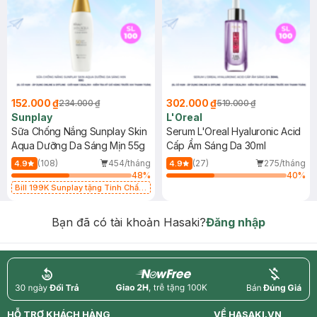
152.000 ₫
302.000 ₫
234.000 ₫
519.000 ₫
Sunplay
L'Oreal
Sữa Chống Nắng Sunplay Skin
Serum L'Oreal Hyaluronic Acid
Aqua Dưỡng Da Sáng Mịn 55g
Cấp Ẩm Sáng Da 30ml
(108)
454/tháng
(27)
275/tháng
4.9
4.9
48
%
40
%
Bill 199K Sunplay tặng Tinh Chất
Chống Nắng 7g trị giá 30K (SL có
hạn)
Bạn đã có tài khoản Hasaki?
Đăng nhập
return
nowfree
price
HỖ TRỢ KHÁCH HÀNG
VỀ HASAKI.VN