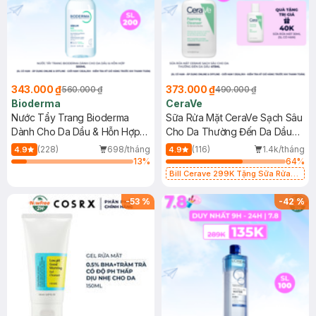
343.000 ₫
373.000 ₫
560.000 ₫
490.000 ₫
Bioderma
CeraVe
Nước Tẩy Trang Bioderma
Sữa Rửa Mặt CeraVe Sạch Sâu
Dành Cho Da Dầu & Hỗn Hợp
Cho Da Thường Đến Da Dầu
500ml
473ml
(228)
698/tháng
(116)
1.4k/tháng
4.9
4.9
13
%
64
%
Bill Cerave 299K Tặng Sữa Rửa
Mặt Cerave 30ml (SL có hạn)
-
53
%
-
42
%