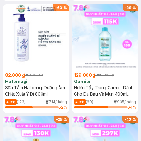
Gel rửa mặt da dầu nhạy cảm 50ml
(SL có hạn)
-
60
%
-
38
%
82.000 ₫
129.000 ₫
205.000 ₫
209.000 ₫
Hatomugi
Garnier
Sữa Tắm Hatomugi Dưỡng Ẩm
Nước Tẩy Trang Garnier Dành
Chiết Xuất Ý Dĩ 800ml
Cho Da Dầu Và Mụn 400ml
(Mới)
(123)
714/tháng
(69)
935/tháng
4.9
4.9
52
%
64
%
-
35
%
-
42
%