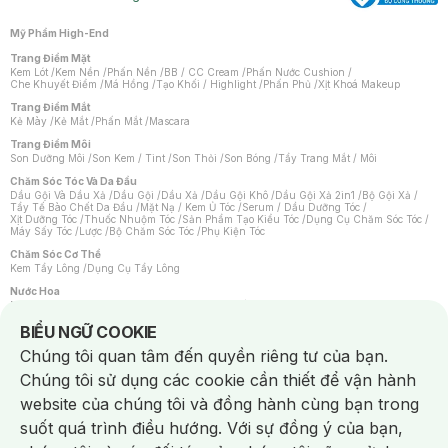
Mỹ Phẩm High-End
Trang Điểm Mặt
Kem Lót
/
Kem Nền
/
Phấn Nền
/
BB / CC Cream
/
Phấn Nước Cushion
/
Che Khuyết Điểm
/
Má Hồng
/
Tạo Khối / Highlight
/
Phấn Phủ
/
Xịt Khoá Makeup
Trang Điểm Mắt
Kẻ Mày
/
Kẻ Mắt
/
Phấn Mắt
/
Mascara
Trang Điểm Môi
Son Dưỡng Môi
/
Son Kem / Tint
/
Son Thỏi
/
Son Bóng
/
Tẩy Trang Mắt / Môi
Chăm Sóc Tóc Và Da Đầu
Dầu Gội Và Dầu Xả
/
Dầu Gội
/
Dầu Xả
/
Dầu Gội Khô
/
Dầu Gội Xả 2in1
/
Bộ Gội Xả
/
Tẩy Tế Bào Chết Da Đầu
/
Mặt Nạ / Kem Ủ Tóc
/
Serum / Dầu Dưỡng Tóc
/
Xịt Dưỡng Tóc
/
Thuốc Nhuộm Tóc
/
Sản Phẩm Tạo Kiểu Tóc
/
Dụng Cụ Chăm Sóc Tóc
/
Máy Sấy Tóc
/
Lược
/
Bộ Chăm Sóc Tóc
/
Phụ Kiện Tóc
Chăm Sóc Cơ Thể
Kem Tẩy Lông
/
Dụng Cụ Tẩy Lông
Nước Hoa
Nước Hoa Nữ
/
Nước Hoa Nam
/
Nước Hoa Cao Cấp
/
Xịt Thơm Toàn Thân
/
Nước Hoa Vùng Kín
Notice about cookies usage
BIỂU NGỮ COOKIE
Chăm Sóc Cá Nhân
Chúng tôi quan tâm đến quyền riêng tư của bạn.
Chống Muỗi
/
Khẩu Trang
/
Máy Massage
/
Mặt Nạ Xông Hơi
/
Nước Rửa Tay
/
Sản Phẩm Chăm Sóc Khác
/
Bàn Chải Đánh Răng
/
Bàn Chải Điện
/
Chúng tôi sử dụng các cookie cần thiết để vận hành
Hỗ Trợ Trắng Răng
/
Kem Đánh Răng
/
Máy Tăm Nước
/
Nước Súc Miệng
/
Tăm / Chỉ Nha Khoa
/
Xịt Thơm Miệng
/
Dung Dịch Vệ Sinh
/
Dưỡng Vùng Kín
/
website của chúng tôi và đồng hành cùng bạn trong
Khăn Ướt Vệ Sinh Vùng Kín
/
Băng Vệ Sinh
/
Tampon
/
Bọt Cạo Râu
/
Dao Cạo Râu
/
Máy Cạo Râu
suốt quá trình điều hướng. Với sự đồng ý của bạn,
Vấn Đề Về Da