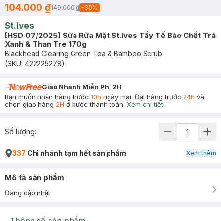
104.000 ₫
149.000 ₫
-
30
%
St.Ives
[HSD 07/2025] Sữa Rửa Mặt St.Ives Tẩy Tế Bào Chết Trà
Xanh & Than Tre 170g
Blackhead Clearing Green Tea & Bamboo Scrub
(SKU:
422225278
)
Giao Nhanh Miễn Phí 2H
Bạn muốn nhận hàng trước
10h
ngày mai. Đặt hàng trước
24h
và
chọn giao hàng
2H
ở bước thanh toán.
Xem chi tiết
Số lượng:
337
Chi nhánh tạm hết sản phẩm
Xem thêm
Mô tả sản phẩm
Đang cập nhật
Thông số sản phẩm