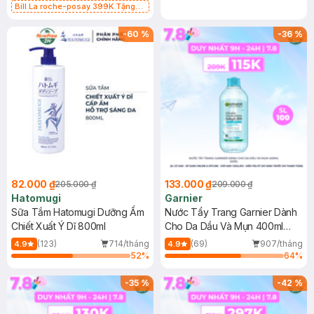
Bill La roche-posay 399K Tặng
Gel rửa mặt da dầu nhạy cảm 50ml
(SL có hạn)
-
60
%
-
36
%
82.000 ₫
133.000 ₫
205.000 ₫
209.000 ₫
Hatomugi
Garnier
Sữa Tắm Hatomugi Dưỡng Ẩm
Nước Tẩy Trang Garnier Dành
Chiết Xuất Ý Dĩ 800ml
Cho Da Dầu Và Mụn 400ml
(Mới)
(123)
714/tháng
(69)
907/tháng
4.9
4.9
52
%
64
%
-
35
%
-
42
%