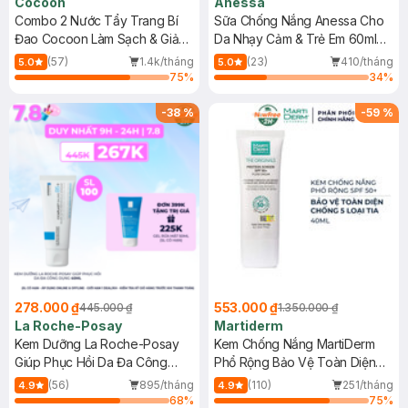
Cocoon
Anessa
Combo 2 Nước Tẩy Trang Bí
Sữa Chống Nắng Anessa Cho
Đao Cocoon Làm Sạch & Giảm
Da Nhạy Cảm & Trẻ Em 60ml
Dầu 500ml
(Mới)
(57)
1.4k/tháng
(23)
410/tháng
5.0
5.0
75
%
34
%
-
38
%
-
59
%
278.000 ₫
553.000 ₫
445.000 ₫
1.350.000 ₫
La Roche-Posay
Martiderm
Kem Dưỡng La Roche-Posay
Kem Chống Nắng MartiDerm
Giúp Phục Hồi Da Đa Công
Phổ Rộng Bảo Vệ Toàn Diện
Dụng 40ml
40ml
(56)
895/tháng
(110)
251/tháng
4.9
4.9
68
%
75
%