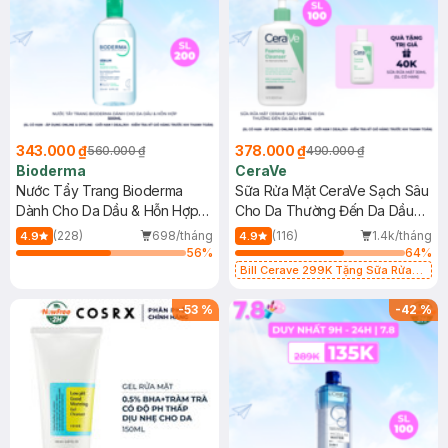
343.000 ₫
378.000 ₫
560.000 ₫
490.000 ₫
Bioderma
CeraVe
Nước Tẩy Trang Bioderma
Sữa Rửa Mặt CeraVe Sạch Sâu
Dành Cho Da Dầu & Hỗn Hợp
Cho Da Thường Đến Da Dầu
500ml
473ml
(228)
698/tháng
(116)
1.4k/tháng
4.9
4.9
56
%
64
%
Bill Cerave 299K Tặng Sữa Rửa
Mặt Cerave 30ml (SL có hạn)
-
53
%
-
42
%