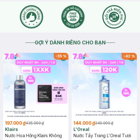
GỢI Ý DÀNH RIÊNG CHO BẠN
-
55
%
-
42
%
197.000 ₫
144.000 ₫
435.000 ₫
249.000 ₫
Klairs
L'Oreal
Nước Hoa Hồng Klairs Không
Nước Tẩy Trang L'Oreal Tươi