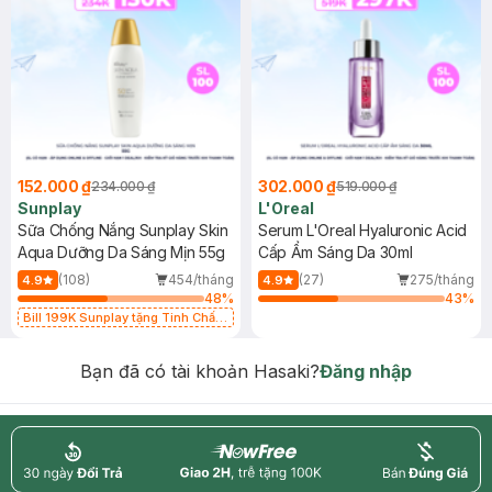
152.000 ₫
302.000 ₫
234.000 ₫
519.000 ₫
Sunplay
L'Oreal
Sữa Chống Nắng Sunplay Skin
Serum L'Oreal Hyaluronic Acid
Aqua Dưỡng Da Sáng Mịn 55g
Cấp Ẩm Sáng Da 30ml
(108)
454/tháng
(27)
275/tháng
4.9
4.9
48
%
43
%
Bill 199K Sunplay tặng Tinh Chất
Chống Nắng 7g trị giá 30K (SL có
hạn)
Bạn đã có tài khoản Hasaki?
Đăng nhập