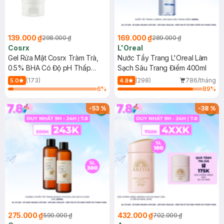
139.000 ₫
169.000 ₫
298.000 ₫
289.000 ₫
Cosrx
L'Oreal
Gel Rửa Mặt Cosrx Tràm Trà,
Nước Tẩy Trang L'Oreal Làm
0.5% BHA Có Độ pH Thấp
Sạch Sâu Trang Điểm 400ml
150ml
(173)
(298)
786/tháng
5.0
4.8
6
%
89
%
-
53
%
-
38
%
275.000 ₫
432.000 ₫
590.000 ₫
702.000 ₫