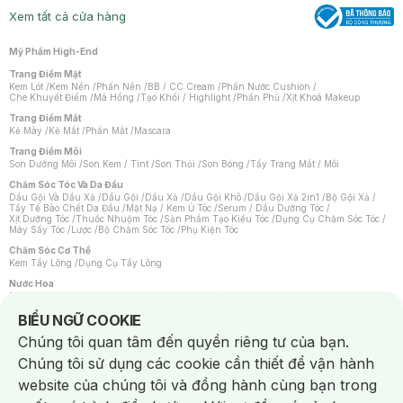
Xem tất cả cửa hàng
Mỹ Phẩm High-End
Trang Điểm Mặt
Kem Lót
/
Kem Nền
/
Phấn Nền
/
BB / CC Cream
/
Phấn Nước Cushion
/
Che Khuyết Điểm
/
Má Hồng
/
Tạo Khối / Highlight
/
Phấn Phủ
/
Xịt Khoá Makeup
Trang Điểm Mắt
Kẻ Mày
/
Kẻ Mắt
/
Phấn Mắt
/
Mascara
Trang Điểm Môi
Son Dưỡng Môi
/
Son Kem / Tint
/
Son Thỏi
/
Son Bóng
/
Tẩy Trang Mắt / Môi
Chăm Sóc Tóc Và Da Đầu
Dầu Gội Và Dầu Xả
/
Dầu Gội
/
Dầu Xả
/
Dầu Gội Khô
/
Dầu Gội Xả 2in1
/
Bộ Gội Xả
/
Tẩy Tế Bào Chết Da Đầu
/
Mặt Nạ / Kem Ủ Tóc
/
Serum / Dầu Dưỡng Tóc
/
Xịt Dưỡng Tóc
/
Thuốc Nhuộm Tóc
/
Sản Phẩm Tạo Kiểu Tóc
/
Dụng Cụ Chăm Sóc Tóc
/
Máy Sấy Tóc
/
Lược
/
Bộ Chăm Sóc Tóc
/
Phụ Kiện Tóc
Chăm Sóc Cơ Thể
Kem Tẩy Lông
/
Dụng Cụ Tẩy Lông
Nước Hoa
Nước Hoa Nữ
/
Nước Hoa Nam
/
Nước Hoa Cao Cấp
/
Xịt Thơm Toàn Thân
/
Nước Hoa Vùng Kín
Notice about cookies usage
BIỂU NGỮ COOKIE
Chăm Sóc Cá Nhân
Chúng tôi quan tâm đến quyền riêng tư của bạn.
Chống Muỗi
/
Khẩu Trang
/
Máy Massage
/
Mặt Nạ Xông Hơi
/
Nước Rửa Tay
/
Sản Phẩm Chăm Sóc Khác
/
Bàn Chải Đánh Răng
/
Bàn Chải Điện
/
Chúng tôi sử dụng các cookie cần thiết để vận hành
Hỗ Trợ Trắng Răng
/
Kem Đánh Răng
/
Máy Tăm Nước
/
Nước Súc Miệng
/
Tăm / Chỉ Nha Khoa
/
Xịt Thơm Miệng
/
Dung Dịch Vệ Sinh
/
Dưỡng Vùng Kín
/
website của chúng tôi và đồng hành cùng bạn trong
Khăn Ướt Vệ Sinh Vùng Kín
/
Băng Vệ Sinh
/
Tampon
/
Bọt Cạo Râu
/
Dao Cạo Râu
/
Máy Cạo Râu