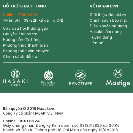
return
nowfree
price
HỖ TRỢ KHÁCH HÀNG
VỀ HASAKI.VN
Hotline:
1800 6324
Giới thiệu Hasaki.vn
(Miễn phí , 08-22h kể cả T7, CN)
Chính sách bảo mật
Điều khoản sử dụng
Các câu hỏi thường gặp
Hasaki cẩm nang
Gửi yêu cầu hỗ trợ
Tuyển dụng
Hướng dẫn đặt hàng
Liên hệ
Phương thức thanh toán
Phương thức vận chuyển
Chính sách đổi trả
Synctives
Clinic
Dermahair
Mastige
Bản quyền © 2016 Hasaki.vn
Công Ty cổ phần HASAKI VIETNAM
Hotline:
1800 6324
Giấy chứng nhận Đăng ký Kinh doanh số 0313612829 do Sở Kế
hoạch và Đầu tư Thành phố Hồ Chí Minh cấp ngày 13/01/2016