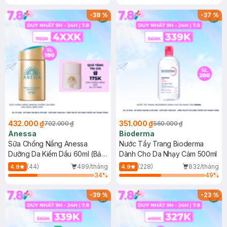
Chống Nắng Cho Da Nhạy Cảm
Gel rửa mặt da dầu nhạy cảm 50ml
SPF 50+ 20ml (SL Có Hạn)
(SL có hạn)
-
38
%
-
37
%
432.000 ₫
351.000 ₫
702.000 ₫
560.000 ₫
Anessa
Bioderma
Sữa Chống Nắng Anessa
Nước Tẩy Trang Bioderma
Dưỡng Da Kiềm Dầu 60ml (Bản
Dành Cho Da Nhạy Cảm 500ml
Mới)
(44)
499/tháng
(228)
832/tháng
4.9
4.9
34
%
49
%
-
39
%
-
23
%