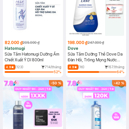
82.000 ₫
198.000 ₫
205.000 ₫
247.000 ₫
Hatomugi
Dove
Sữa Tắm Hatomugi Dưỡng Ẩm
Sữa Tắm Dưỡng Thể Dove Da
Chiết Xuất Ý Dĩ 800ml
Đàn Hồi, Trông Mọng Nước
900g
(123)
714/tháng
(16)
157/tháng
4.9
4.9
52
%
64
%
-
50
%
-
42
%