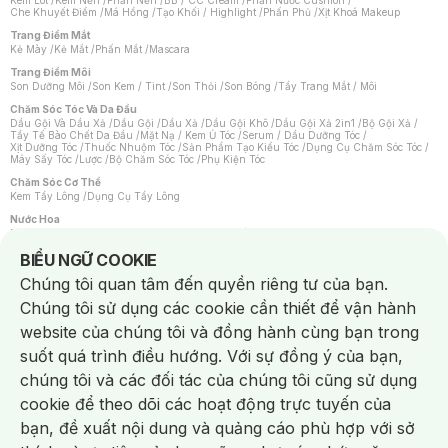
Kem Lót
/
Kem Nền
/
Phấn Nền
/
BB / CC Cream
/
Phấn Nước Cushion
/
Che Khuyết Điểm
/
Má Hồng
/
Tạo Khối / Highlight
/
Phấn Phủ
/
Xịt Khoá Makeup
Trang Điểm Mắt
Kẻ Mày
/
Kẻ Mắt
/
Phấn Mắt
/
Mascara
Trang Điểm Môi
Son Dưỡng Môi
/
Son Kem / Tint
/
Son Thỏi
/
Son Bóng
/
Tẩy Trang Mắt / Môi
Chăm Sóc Tóc Và Da Đầu
Dầu Gội Và Dầu Xả
/
Dầu Gội
/
Dầu Xả
/
Dầu Gội Khô
/
Dầu Gội Xả 2in1
/
Bộ Gội Xả
/
Tẩy Tế Bào Chết Da Đầu
/
Mặt Nạ / Kem Ủ Tóc
/
Serum / Dầu Dưỡng Tóc
/
Xịt Dưỡng Tóc
/
Thuốc Nhuộm Tóc
/
Sản Phẩm Tạo Kiểu Tóc
/
Dụng Cụ Chăm Sóc Tóc
/
Máy Sấy Tóc
/
Lược
/
Bộ Chăm Sóc Tóc
/
Phụ Kiện Tóc
Chăm Sóc Cơ Thể
Kem Tẩy Lông
/
Dụng Cụ Tẩy Lông
Nước Hoa
Nước Hoa Nữ
/
Nước Hoa Nam
/
Nước Hoa Cao Cấp
/
Xịt Thơm Toàn Thân
/
Nước Hoa Vùng Kín
Notice about cookies usage
BIỂU NGỮ COOKIE
Chăm Sóc Cá Nhân
Chúng tôi quan tâm đến quyền riêng tư của bạn.
Chống Muỗi
/
Khẩu Trang
/
Máy Massage
/
Mặt Nạ Xông Hơi
/
Nước Rửa Tay
/
Sản Phẩm Chăm Sóc Khác
/
Bàn Chải Đánh Răng
/
Bàn Chải Điện
/
Chúng tôi sử dụng các cookie cần thiết để vận hành
Hỗ Trợ Trắng Răng
/
Kem Đánh Răng
/
Máy Tăm Nước
/
Nước Súc Miệng
/
Tăm / Chỉ Nha Khoa
/
Xịt Thơm Miệng
/
Dung Dịch Vệ Sinh
/
Dưỡng Vùng Kín
/
website của chúng tôi và đồng hành cùng bạn trong
Khăn Ướt Vệ Sinh Vùng Kín
/
Băng Vệ Sinh
/
Tampon
/
Bọt Cạo Râu
/
Dao Cạo Râu
/
Máy Cạo Râu
suốt quá trình điều hướng. Với sự đồng ý của bạn,
Vấn Đề Về Da
chúng tôi và các đối tác của chúng tôi cũng sử dụng
Da Dầu / Lỗ Chân Lông To
/
Da Khô / Mất Nước
/
Da Lão Hóa
/
Da Mụn
/
Da Nhạy Cảm / Kích Ứng
/
Da Xỉn Màu
/
Thâm / Nám / Tàn Nhang
/
cookie để theo dõi các hoạt động trực tuyến của
Quầng Thâm & Bọng Mắt
/
Sẹo
/
Viêm Da Cơ Địa
bạn, đề xuất nội dung và quảng cáo phù hợp với sở
Dụng Cụ / Phụ Kiện Chăm Sóc Da
Chat i
Bông Tẩy Trang
/
Khăn Lau Mặt Khô
/
Dụng Cụ / Máy Rửa Mặt
/
Máy Chăm Sóc Da
/