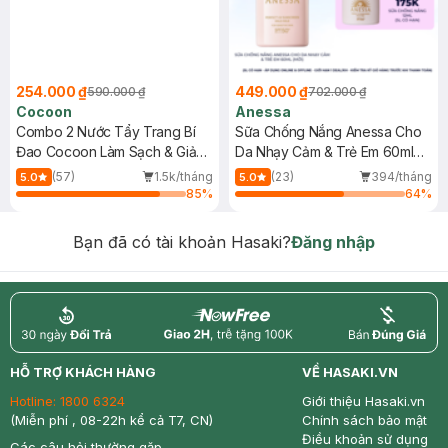
254.000 ₫
449.000 ₫
590.000 ₫
702.000 ₫
Cocoon
Anessa
Combo 2 Nước Tẩy Trang Bí
Sữa Chống Nắng Anessa Cho
Đao Cocoon Làm Sạch & Giảm
Da Nhạy Cảm & Trẻ Em 60ml
Dầu 500ml
(Mới)
(57)
1.5k/tháng
(23)
394/tháng
5.0
5.0
85
%
64
%
Bạn đã có tài khoản Hasaki?
Đăng nhập
return
nowfree
price
HỖ TRỢ KHÁCH HÀNG
VỀ HASAKI.VN
Hotline:
1800 6324
Giới thiệu Hasaki.vn
(Miễn phí , 08-22h kể cả T7, CN)
Chính sách bảo mật
Điều khoản sử dụng
Các câu hỏi thường gặp