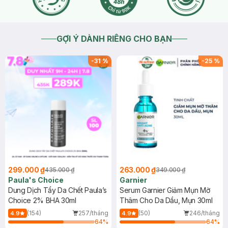
GỢI Ý DÀNH RIÊNG CHO BẠN
-
31
%
-
25
%
299.000 ₫
263.000 ₫
435.000 ₫
349.000 ₫
Paula's Choice
Garnier
Dung Dịch Tẩy Da Chết Paula’s
Serum Garnier Giảm Mụn Mờ
Choice 2% BHA 30ml
Thâm Cho Da Dầu, Mụn 30ml
(154)
257/tháng
(50)
246/tháng
4.9
4.9
64
%
64
%