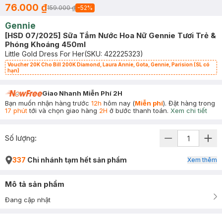
76.000 ₫
159.000 ₫
-
52
%
Gennie
[HSD 07/2025] Sữa Tắm Nước Hoa Nữ Gennie Tươi Trẻ &
Phóng Khoáng 450ml
Little Gold Dress For Her
(SKU:
422225323
)
Voucher 20K Cho Bill 200K Diamond, Laura Annie, Gota, Gennie, Parision (SL có
hạn)
Giao Nhanh Miễn Phí 2H
Bạn muốn nhận hàng trước
12h
hôm nay (
Miễn phí
). Đặt hàng trong
17 phút
tới và chọn giao hàng
2H
ở bước thanh toán.
Xem chi tiết
Số lượng:
337
Chi nhánh tạm hết sản phẩm
Xem thêm
Mô tả sản phẩm
Đang cập nhật