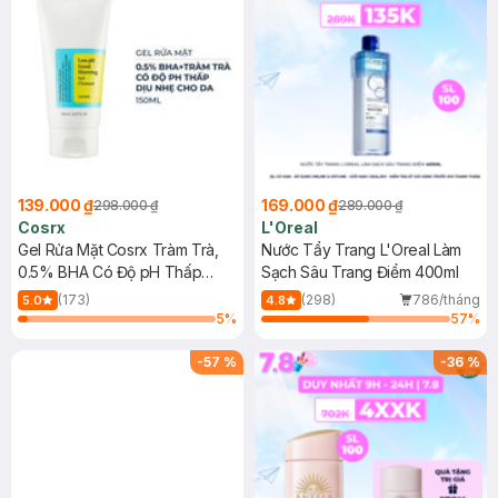
139.000 ₫
169.000 ₫
298.000 ₫
289.000 ₫
Cosrx
L'Oreal
Gel Rửa Mặt Cosrx Tràm Trà,
Nước Tẩy Trang L'Oreal Làm
0.5% BHA Có Độ pH Thấp
Sạch Sâu Trang Điểm 400ml
150ml
(173)
(298)
786/tháng
5.0
4.8
5
%
57
%
-
57
%
-
36
%