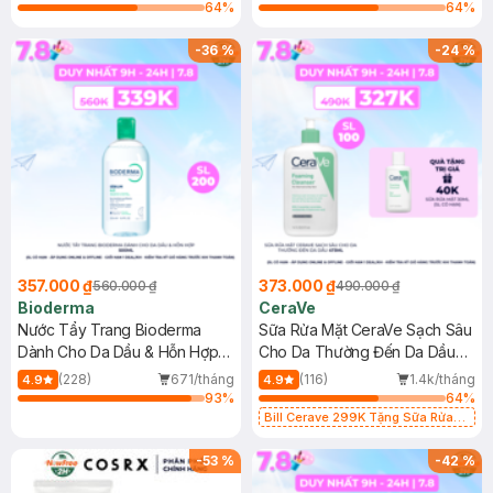
64
%
64
%
-
36
%
-
24
%
357.000 ₫
373.000 ₫
560.000 ₫
490.000 ₫
Bioderma
CeraVe
Nước Tẩy Trang Bioderma
Sữa Rửa Mặt CeraVe Sạch Sâu
Dành Cho Da Dầu & Hỗn Hợp
Cho Da Thường Đến Da Dầu
500ml
473ml
(228)
671/tháng
(116)
1.4k/tháng
4.9
4.9
93
%
64
%
Bill Cerave 299K Tặng Sữa Rửa
Mặt Cerave 30ml (SL có hạn)
-
53
%
-
42
%