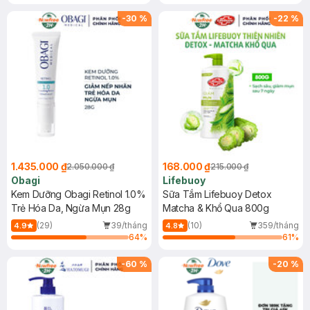
-
30
%
-
22
%
1.435.000 ₫
168.000 ₫
2.050.000 ₫
215.000 ₫
Obagi
Lifebuoy
Kem Dưỡng Obagi Retinol 1.0%
Sữa Tắm Lifebuoy Detox
Trẻ Hóa Da, Ngừa Mụn 28g
Matcha & Khổ Qua 800g
(29)
39/tháng
(10)
359/tháng
4.9
4.8
64
%
61
%
-
60
%
-
20
%