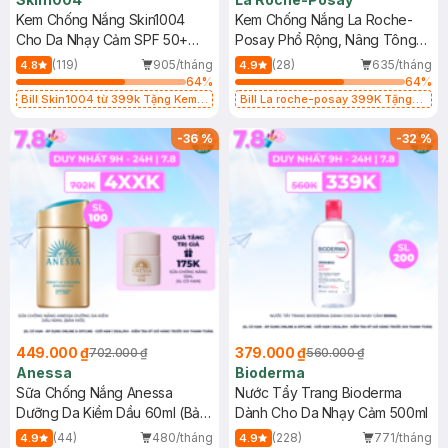
Kem Chống Nắng Skin1004
Kem Chống Nắng La Roche-
Cho Da Nhạy Cảm SPF 50+
Posay Phổ Rộng, Nâng Tông
50ml
Kiềm Dầu 50ml
(119)
905/tháng
(28)
635/tháng
4.8
4.9
64
%
64
%
Bill Skin1004 từ 399k Tặng Kem
Bill La roche-posay 399K Tặng
Chống Nắng Cho Da Nhạy Cảm
Gel rửa mặt da dầu nhạy cảm 50ml
SPF 50+ 20ml (SL Có Hạn)
(SL có hạn)
-
36
%
-
32
%
449.000 ₫
379.000 ₫
702.000 ₫
560.000 ₫
Anessa
Bioderma
Sữa Chống Nắng Anessa
Nước Tẩy Trang Bioderma
Dưỡng Da Kiềm Dầu 60ml (Bản
Dành Cho Da Nhạy Cảm 500ml
Mới)
(44)
480/tháng
(228)
771/tháng
4.9
4.9