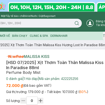
 Mặt
Tẩy tế bào chết
Ariel
Nước Giặt
Bagsmart
Đăng 
Search icon
Tài kh
T
MỚI VỀ
BÁN CHẠY
CLINIC & SPA
DERMAHAIR
2025] Xịt Thơm Toàn Thân Malissa Kiss Hương Lost In Paradise 88m
MALISSA KISS
[HSD 07/2025] Xịt Thơm Toàn Thân Malissa Kiss
In Paradise 88ml
Perfume Body Mist
0
đánh giá
|
1
Hỏi đáp
|
Mã sản phẩm:
422225256
72.000 ₫
(Đã bao gồm VAT)
Giá thị trường:
179.000 ₫
- Tiết kiệm:
107.000 ₫
(
60
%
)
Số lượng: