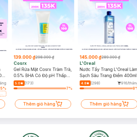
139.000 ₫
145.000 ₫
298.000 ₫
289.000 ₫
Cosrx
L'Oreal
h
Gel Rửa Mặt Cosrx Tràm Trà,
Nước Tẩy Trang L'Oreal Là
Da
0.5% BHA Có Độ pH Thấp
Sạch Sâu Trang Điểm 400ml
150ml
háng
(173)
(298)
916/thán
5.0
4.8
5
%
7
%
8
a
Thêm giỏ hàng
Thêm giỏ hàng