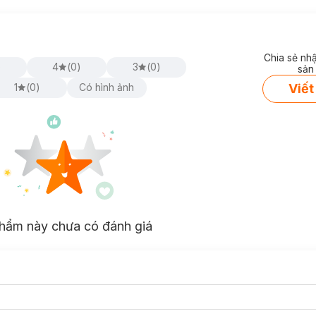
Chia sẻ nh
)
4
(
0
)
3
(
0
)
sản
Viết
1
(
0
)
Có hình ảnh
hẩm này chưa có đánh giá