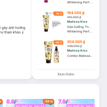
Whitening Perfume Body Lotion
164.000 ₫
-
16
%
195.000 ₫
Malissa Kiss
Sữa Dưỡng Thể Malissa Kiss Sáng Da #Cozy Beach 226g
̉ gây ảnh hưởng
Whitening Perfume Lotion
 như tham khảo ý
304.000 ₫
-
10
%
338.000 ₫
Malissa Kiss
Combo Malissa Kiss Dưỡng Thể & Xịt Thơm Cozy Beach
Xem thêm
%
-
59
%
-
39
%