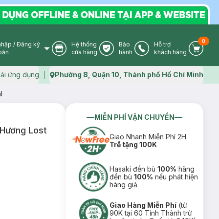
0
nhập
/
Đăng ký
Hệ thống
Bảo
Hỗ trợ
User Icon
Store Icon
Warranty Icon
Phone Icon
Cart I
oản
cửa hàng
hành
khách hàng
ải ứng dụng
Phường 8, Quận 10, Thành phố Hồ Chí Minh
Map icon
l
MIỄN PHÍ VẬN CHUYỂN
 Hương Lost
Giao Nhanh Miễn Phí 2H.
Trễ tặng 100K
Hasaki đền bù
100%
hãng
đền bù
100%
nếu phát hiện
hàng giả
Giao Hàng Miễn Phí
(từ
90K tại 60 Tỉnh Thành trừ