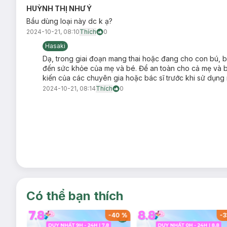
HUỲNH THỊ NHƯ Ý
Bầu dùng loại này dc k ạ?
2024-10-21, 08:10
Thích
0
Hasaki
Dạ, trong giai đoạn mang thai hoặc đang cho con bú, bạ
đến sức khỏe của mẹ và bé. Để an toàn cho cả mẹ 
kiến của các chuyên gia hoặc bác sĩ trước khi sử dụng 
2024-10-21, 08:14
Thích
0
Có thể bạn thích
-
40
%
-
40
%
-
3