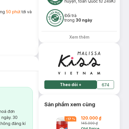
huyện, toàn Quốc từ 249K)
rong
50 phút
tới và
Đổi trả
trong
30 ngày
Xem thêm
Theo dõi
+
674
Sản phẩm xem cùng
 hoá đơn
 ngày. 30
120.000 ₫
-
17
%
không đăng kí
145.000 ₫
Old Spice