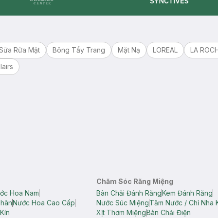
Synctives
Dermahair
Sữa Rửa Mặt
Bông Tẩy Trang
Mặt Nạ
LOREAL
LA ROC
lairs
Chăm Sóc Răng Miệng
ớc Hoa Nam
Bàn Chải Đánh Răng
Kem Đánh Răng
Thân
Nước Hoa Cao Cấp
Nước Súc Miệng
Tăm Nước / Chỉ Nha 
Kín
Xịt Thơm Miệng
Bàn Chải Điện