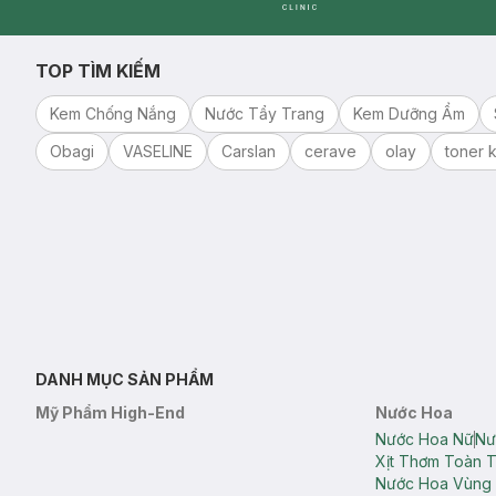
Clinic
TOP TÌM KIẾM
Kem Chống Nắng
Nước Tẩy Trang
Kem Dưỡng Ẩm
Obagi
VASELINE
Carslan
cerave
olay
toner k
DANH MỤC SẢN PHẨM
Mỹ Phẩm High-End
Nước Hoa
Nước Hoa Nữ
Nư
Xịt Thơm Toàn 
Nước Hoa Vùng 