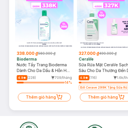
338.000 ₫
327.000 ₫
560.000 ₫
490.000 ₫
Bioderma
CeraVe
rma
Nước Tẩy Trang Bioderma
Sữa Rửa Mặt CeraVe Sạc
m
Dành Cho Da Dầu & Hỗn Hợp
Sâu Cho Da Thường Đến 
500ml
Dầu 473ml
/tháng
(228)
709/tháng
(116)
1.6k/t
4.9
4.9
27
%
14
%
Bill Cerave 299K Tặng Sữa Rử
Mặt Cerave 30ml (SL có hạn)
Thêm giỏ hàng
Thêm giỏ hàng