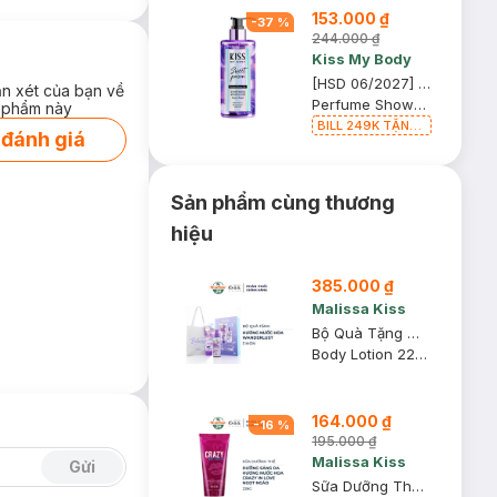
153.000 ₫
-
37
%
244.000 ₫
Kiss My Body
[HSD 06/2027] Sữa Tắm Kiss My Body Hương Nước Hoa Sweet Poison 380ml
ận xét của bạn về
Perfume Shower Gel
 phẩm này
BILL 249K TẶNG
 đánh giá
Túi Đựng Mỹ
Phẩm trị giá 70K
(SL có hạn)
Sản phẩm cùng thương
hiệu
385.000 ₫
Malissa Kiss
Bộ Quà Tặng Malissa Kiss For Beloved Wanderlust 3 Món
Body Lotion 226g + Body Mist 88ml + Tote Bag
164.000 ₫
-
16
%
195.000 ₫
Malissa Kiss
Gửi
Sữa Dưỡng Thể Malissa Kiss Sáng Da #Crazy In Love 226g