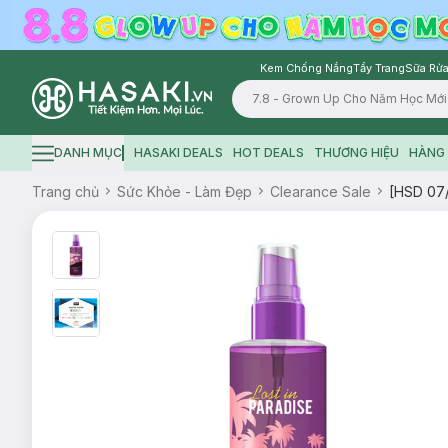
Kem Chống Nắng
Tẩy Trang
Sữa Rửa
Logo
DANH MỤC
HASAKI DEALS
HOT DEALS
THƯƠNG HIỆU
HÀNG 
Hamburger icon
Trang chủ
Sức Khỏe - Làm Đẹp
Clearance Sale
[HSD 07/