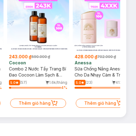
243.000 ₫
428.000 ₫
590.000 ₫
702.000 ₫
Cocoon
Anessa
m
Combo 2 Nước Tẩy Trang Bí
Sữa Chống Nắng Anessa
Đao Cocoon Làm Sạch &
Cho Da Nhạy Cảm & Trẻ Em
Giảm Dầu 500ml
60ml (Mới)
g
(57)
1.6k/tháng
(23)
413/tháng
5.0
5.0
%
4
%
34
%
Thêm giỏ hàng
Thêm giỏ hàng