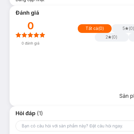
Đánh giá
0
Tất cả
(
0
)
5
(
0
2
(
0
)
0
đánh giá
Sản p
Hỏi đáp
(1)