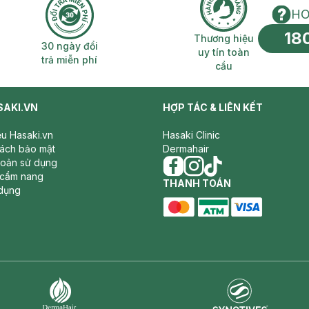
HO
18
n phí 2H
30 ngày đổi trả miễn phí
Thương hiệu uy 
Thương hiệu
30 ngày đổi
uy tín toàn
trả miễn phí
cầu
SAKI.VN
HỢP TÁC & LIÊN KẾT
iệu Hasaki.vn
Hasaki Clinic
sách bảo mật
Dermahair
hoản sử dụng
 cẩm nang
facebook
THANH TOÁN
instagram
tiktok
dụng
master card
ATM card
visa card