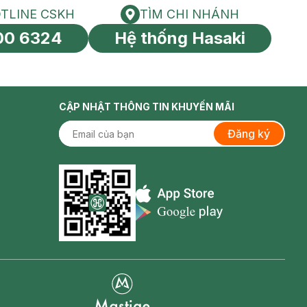
TLINE CSKH
TÌM CHI NHÁNH
HOTLINE CSKH
Tìm chi nhánh
00 6324
Hệ thống Hasaki
tín toàn cầu
CẬP NHẬT THÔNG TIN KHUYẾN MÃI
Đăng ký
Appstore icon
Goolge Play icon