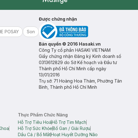
Mastige
Được chứng nhận
HE POSAY
Son
Bản quyền © 2016 Hasaki.vn
Công Ty cổ phần HASAKI VIETNAM
Giấy chứng nhận Đăng ký Kinh doanh số
0313612829 do Sở Kế hoạch và Đầu tư
Thành phố Hồ Chí Minh cấp ngày
13/01/2016
Trụ sở: 71 Hoàng Hoa Thám, Phường Tân
Bình, Thành phố Hồ Chí Minh
Thực Phẩm Chức Năng
Hỗ Trợ Tiêu Hoá
Hỗ Trợ Tim Mạch
Khoa
Hỗ Trợ Sức Khỏe
Bổ Gan / Giải Rượu
Dầu Cá / Bổ Mắt
Hoạt Huyết Dưỡng Não