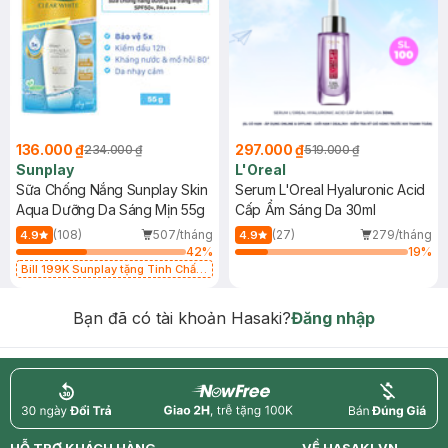
136.000 ₫
297.000 ₫
234.000 ₫
519.000 ₫
Sunplay
L'Oreal
Sữa Chống Nắng Sunplay Skin
Serum L'Oreal Hyaluronic Acid
Aqua Dưỡng Da Sáng Mịn 55g
Cấp Ẩm Sáng Da 30ml
(108)
507/tháng
(27)
279/tháng
4.9
4.9
42
%
19
%
Bill 199K Sunplay tặng Tinh Chất
Chống Nắng 7g trị giá 30K (SL có
hạn)
Bạn đã có tài khoản Hasaki?
Đăng nhập
return
nowfree
price