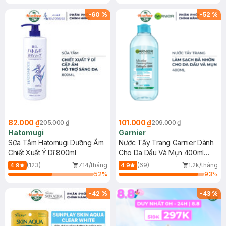
Gel rửa mặt da dầu nhạy cảm 50ml
(SL có hạn)
-
60
%
-
52
%
82.000 ₫
101.000 ₫
205.000 ₫
209.000 ₫
Hatomugi
Garnier
Sữa Tắm Hatomugi Dưỡng Ẩm
Nước Tẩy Trang Garnier Dành
Chiết Xuất Ý Dĩ 800ml
Cho Da Dầu Và Mụn 400ml
(Mới)
(123)
714/tháng
(69)
1.2k/tháng
4.9
4.9
52
%
93
%
-
42
%
-
43
%