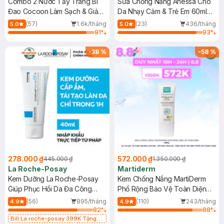
Combo 2 Nước Tẩy Trang Bí
Sữa Chống Nắng Anessa Cho
Đao Cocoon Làm Sạch & Giảm
Da Nhạy Cảm & Trẻ Em 60ml
Dầu 500ml
(Mới)
(57)
1.6k/tháng
(23)
436/tháng
5.0
5.0
91
%
93
%
-
38
%
-
58
%
278.000 ₫
572.000 ₫
445.000 ₫
1.350.000 ₫
La Roche-Posay
Martiderm
Kem Dưỡng La Roche-Posay
Kem Chống Nắng MartiDerm
Giúp Phục Hồi Da Đa Công
Phổ Rộng Bảo Vệ Toàn Diện
Dụng 40ml
40ml
(56)
895/tháng
(110)
243/tháng
4.9
4.9
82
%
88
%
Bill La roche-posay 399K Tặng