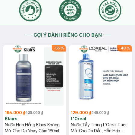
GỢI Ý DÀNH RIÊNG CHO BẠN
-
55
%
-
48
%
195.000 ₫
129.000 ₫
435.000 ₫
249.000 ₫
Klairs
L'Oreal
Nước Hoa Hồng Klairs Không
Nước Tẩy Trang L'Oreal Tươi
Mùi Cho Da Nhạy Cảm 180ml
Mát Cho Da Dầu, Hỗn Hợp