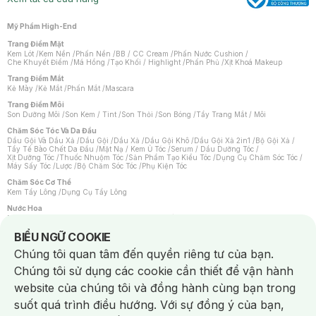
Mỹ Phẩm High-End
Trang Điểm Mặt
Kem Lót
/
Kem Nền
/
Phấn Nền
/
BB / CC Cream
/
Phấn Nước Cushion
/
Che Khuyết Điểm
/
Má Hồng
/
Tạo Khối / Highlight
/
Phấn Phủ
/
Xịt Khoá Makeup
Trang Điểm Mắt
Kẻ Mày
/
Kẻ Mắt
/
Phấn Mắt
/
Mascara
Trang Điểm Môi
Son Dưỡng Môi
/
Son Kem / Tint
/
Son Thỏi
/
Son Bóng
/
Tẩy Trang Mắt / Môi
Chăm Sóc Tóc Và Da Đầu
Dầu Gội Và Dầu Xả
/
Dầu Gội
/
Dầu Xả
/
Dầu Gội Khô
/
Dầu Gội Xả 2in1
/
Bộ Gội Xả
/
Tẩy Tế Bào Chết Da Đầu
/
Mặt Nạ / Kem Ủ Tóc
/
Serum / Dầu Dưỡng Tóc
/
Xịt Dưỡng Tóc
/
Thuốc Nhuộm Tóc
/
Sản Phẩm Tạo Kiểu Tóc
/
Dụng Cụ Chăm Sóc Tóc
/
Máy Sấy Tóc
/
Lược
/
Bộ Chăm Sóc Tóc
/
Phụ Kiện Tóc
Chăm Sóc Cơ Thể
Kem Tẩy Lông
/
Dụng Cụ Tẩy Lông
Nước Hoa
Nước Hoa Nữ
/
Nước Hoa Nam
/
Nước Hoa Cao Cấp
/
Xịt Thơm Toàn Thân
/
Nước Hoa Vùng Kín
Notice about cookies usage
BIỂU NGỮ COOKIE
Chăm Sóc Cá Nhân
Chúng tôi quan tâm đến quyền riêng tư của bạn.
Chống Muỗi
/
Khẩu Trang
/
Máy Massage
/
Mặt Nạ Xông Hơi
/
Nước Rửa Tay
/
Sản Phẩm Chăm Sóc Khác
/
Bàn Chải Đánh Răng
/
Bàn Chải Điện
/
Chúng tôi sử dụng các cookie cần thiết để vận hành
Hỗ Trợ Trắng Răng
/
Kem Đánh Răng
/
Máy Tăm Nước
/
Nước Súc Miệng
/
Tăm / Chỉ Nha Khoa
/
Xịt Thơm Miệng
/
Dung Dịch Vệ Sinh
/
Dưỡng Vùng Kín
/
website của chúng tôi và đồng hành cùng bạn trong
Khăn Ướt Vệ Sinh Vùng Kín
/
Băng Vệ Sinh
/
Tampon
/
Bọt Cạo Râu
/
Dao Cạo Râu
/
Máy Cạo Râu
suốt quá trình điều hướng. Với sự đồng ý của bạn,
Vấn Đề Về Da