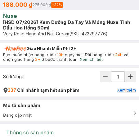
188.000 ₫
275.000 ₫
-
32
%
Nuxe
[HSD 07/2026] Kem Dưỡng Da Tay Và Móng Nuxe Tinh
Dầu Hoa Hồng 50ml
Very Rose Hand And Nail Cream
(SKU:
422297776
)
Giao Nhanh Miễn Phí 2H
Bạn muốn nhận hàng trước
10h
ngày mai. Đặt hàng trước
24h
và
chọn giao hàng
2H
ở bước thanh toán.
Xem chi tiết
Số lượng:
337
Chi nhánh tạm hết sản phẩm
Xem thêm
Mô tả sản phẩm
Đang cập nhật
Thông số sản phẩm