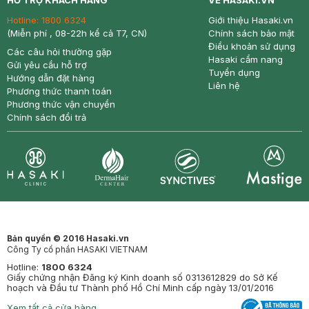
HỖ TRỢ KHÁCH HÀNG
VỀ HASAKI.VN
Hotline:
1800 6324
Giới thiệu Hasaki.vn
(Miễn phí , 08-22h kể cả T7, CN)
Chính sách bảo mật
Điều khoản sử dụng
Các câu hỏi thường gặp
Hasaki cẩm nang
Gửi yêu cầu hỗ trợ
Tuyển dụng
Hướng dẫn đặt hàng
Liên hệ
Phương thức thanh toán
Phương thức vận chuyển
Chính sách đổi trả
Synctives
Clinic
Dermahair
Mastige
Bản quyền © 2016 Hasaki.vn
Công Ty cổ phần HASAKI VIETNAM
Hotline:
1800 6324
Giấy chứng nhận Đăng ký Kinh doanh số 0313612829 do Sở Kế
hoạch và Đầu tư Thành phố Hồ Chí Minh cấp ngày 13/01/2016
Xem tất cả cửa hàng