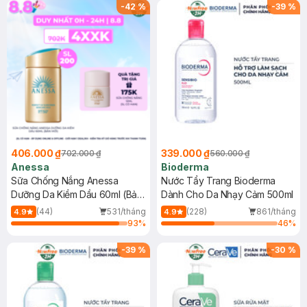
SPF 50+ 20ml (SL Có Hạn)
(SL có hạn)
-
42
%
-
39
%
406.000 ₫
339.000 ₫
702.000 ₫
560.000 ₫
Anessa
Bioderma
Sữa Chống Nắng Anessa
Nước Tẩy Trang Bioderma
Dưỡng Da Kiềm Dầu 60ml (Bản
Dành Cho Da Nhạy Cảm 500ml
Mới)
(44)
531/tháng
(228)
861/tháng
4.9
4.9
93
%
46
%
-
39
%
-
30
%