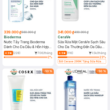
339.000 ₫
341.000 ₫
560.000 ₫
490.000 ₫
Bioderma
CeraVe
Nước Tẩy Trang Bioderma
Sữa Rửa Mặt CeraVe Sạch Sâu
Dành Cho Da Dầu & Hỗn Hợp
Cho Da Thường Đến Da Dầu
500ml
473ml
(228)
706/tháng
(116)
1.5k/tháng
4.9
4.9
2
%
23
%
Bill Cerave 299K Tặng Sữa Rửa
Mặt Cerave 30ml (SL có hạn)
-
53
%
-
50
%