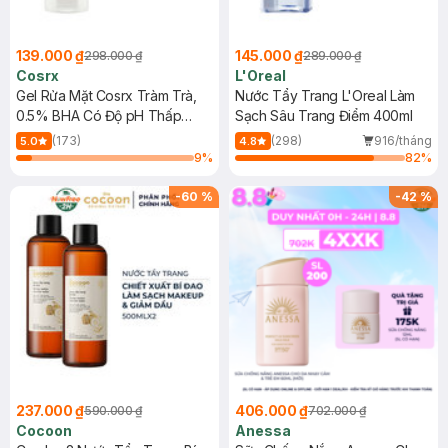
139.000 ₫
145.000 ₫
298.000 ₫
289.000 ₫
Cosrx
L'Oreal
Gel Rửa Mặt Cosrx Tràm Trà,
Nước Tẩy Trang L'Oreal Làm
0.5% BHA Có Độ pH Thấp
Sạch Sâu Trang Điểm 400ml
150ml
(173)
(298)
916/tháng
5.0
4.8
9
%
82
%
-
60
%
-
42
%
237.000 ₫
406.000 ₫
590.000 ₫
702.000 ₫
Cocoon
Anessa