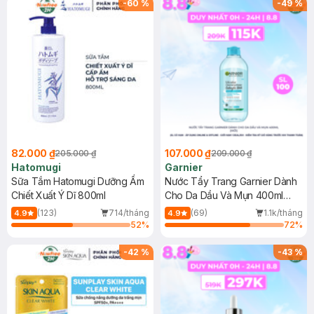
-
60
%
-
49
%
82.000 ₫
107.000 ₫
205.000 ₫
209.000 ₫
Hatomugi
Garnier
Sữa Tắm Hatomugi Dưỡng Ẩm
Nước Tẩy Trang Garnier Dành
Chiết Xuất Ý Dĩ 800ml
Cho Da Dầu Và Mụn 400ml
(Mới)
(123)
714/tháng
(69)
1.1k/tháng
4.9
4.9
52
%
72
%
-
42
%
-
43
%