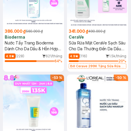
386.000 ₫
341.000 ₫
560.000 ₫
490.000 ₫
Bioderma
CeraVe
Nước Tẩy Trang Bioderma
Sữa Rửa Mặt CeraVe Sạch Sâu
Dành Cho Da Dầu & Hỗn Hợp
Cho Da Thường Đến Da Dầu
500ml
473ml
(228)
621/tháng
(116)
1.5k/tháng
4.9
4.9
64
%
20
%
Bill Cerave 299K Tặng Sữa Rửa
Mặt Cerave 30ml (SL có hạn)
-
53
%
-
50
%