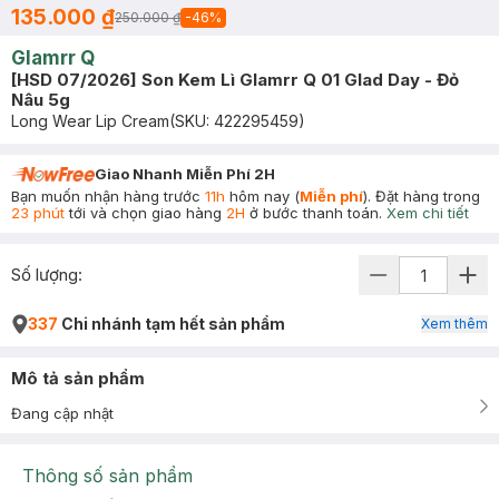
135.000 ₫
250.000 ₫
-
46
%
Glamrr Q
[HSD 07/2026] Son Kem Lì Glamrr Q 01 Glad Day - Đỏ
Nâu 5g
Long Wear Lip Cream
(SKU:
422295459
)
Giao Nhanh Miễn Phí 2H
Bạn muốn nhận hàng trước
11h
hôm nay (
Miễn phí
). Đặt hàng trong
23 phút
tới và chọn giao hàng
2H
ở bước thanh toán.
Xem chi tiết
Số lượng:
337
Chi nhánh tạm hết sản phẩm
Xem thêm
Mô tả sản phẩm
Đang cập nhật
Thông số sản phẩm