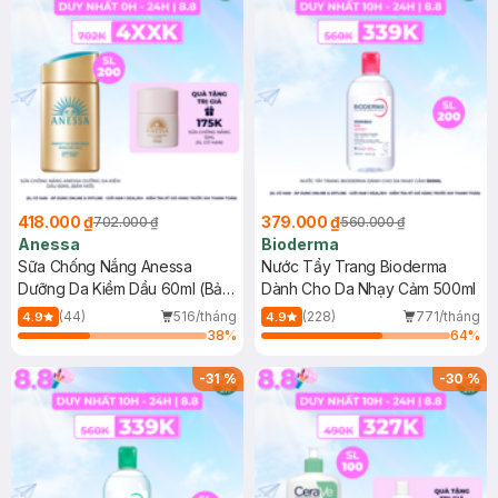
418.000 ₫
379.000 ₫
702.000 ₫
560.000 ₫
Anessa
Bioderma
Sữa Chống Nắng Anessa
Nước Tẩy Trang Bioderma
Dưỡng Da Kiềm Dầu 60ml (Bản
Dành Cho Da Nhạy Cảm 500ml
Mới)
(44)
516/tháng
(228)
771/tháng
4.9
4.9
38
%
64
%
-
31
%
-
30
%