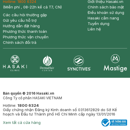
Hotline:
1800 6324
Giới thiệu Hasaki.vn
(Miễn phí , 08-22h kể cả T7, CN)
Chính sách bảo mật
Điều khoản sử dụng
Các câu hỏi thường gặp
Hasaki cẩm nang
Gửi yêu cầu hỗ trợ
Tuyển dụng
Hướng dẫn đặt hàng
Liên hệ
Phương thức thanh toán
Phương thức vận chuyển
Chính sách đổi trả
Synctives
Clinic
Dermahair
Mastige
Bản quyền © 2016 Hasaki.vn
Công Ty cổ phần HASAKI VIETNAM
Hotline:
1800 6324
Giấy chứng nhận Đăng ký Kinh doanh số 0313612829 do Sở Kế
hoạch và Đầu tư Thành phố Hồ Chí Minh cấp ngày 13/01/2016
Xem tất cả cửa hàng