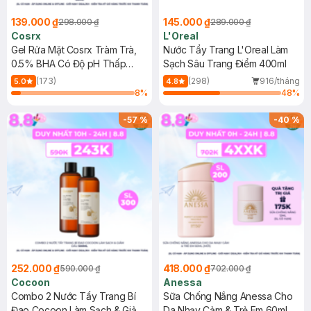
139.000 ₫
145.000 ₫
298.000 ₫
289.000 ₫
Cosrx
L'Oreal
Gel Rửa Mặt Cosrx Tràm Trà,
Nước Tẩy Trang L'Oreal Làm
0.5% BHA Có Độ pH Thấp
Sạch Sâu Trang Điểm 400ml
150ml
(173)
(298)
916/tháng
5.0
4.8
8
%
48
%
-
57
%
-
40
%
252.000 ₫
418.000 ₫
590.000 ₫
702.000 ₫
Cocoon
Anessa
Combo 2 Nước Tẩy Trang Bí
Sữa Chống Nắng Anessa Cho
Đao Cocoon Làm Sạch & Giảm
Da Nhạy Cảm & Trẻ Em 60ml