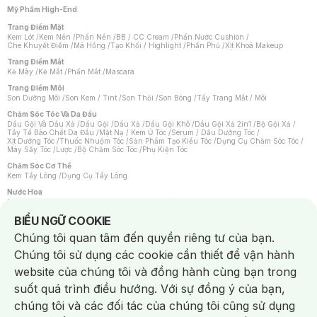
Mỹ Phẩm High-End
Trang Điểm Mặt
Kem Lót
/
Kem Nền
/
Phấn Nền
/
BB / CC Cream
/
Phấn Nước Cushion
/
Che Khuyết Điểm
/
Má Hồng
/
Tạo Khối / Highlight
/
Phấn Phủ
/
Xịt Khoá Makeup
Trang Điểm Mắt
Kẻ Mày
/
Kẻ Mắt
/
Phấn Mắt
/
Mascara
Trang Điểm Môi
Son Dưỡng Môi
/
Son Kem / Tint
/
Son Thỏi
/
Son Bóng
/
Tẩy Trang Mắt / Môi
Chăm Sóc Tóc Và Da Đầu
Dầu Gội Và Dầu Xả
/
Dầu Gội
/
Dầu Xả
/
Dầu Gội Khô
/
Dầu Gội Xả 2in1
/
Bộ Gội Xả
/
Tẩy Tế Bào Chết Da Đầu
/
Mặt Nạ / Kem Ủ Tóc
/
Serum / Dầu Dưỡng Tóc
/
Xịt Dưỡng Tóc
/
Thuốc Nhuộm Tóc
/
Sản Phẩm Tạo Kiểu Tóc
/
Dụng Cụ Chăm Sóc Tóc
/
Máy Sấy Tóc
/
Lược
/
Bộ Chăm Sóc Tóc
/
Phụ Kiện Tóc
Chăm Sóc Cơ Thể
Kem Tẩy Lông
/
Dụng Cụ Tẩy Lông
Nước Hoa
Nước Hoa Nữ
/
Nước Hoa Nam
/
Nước Hoa Cao Cấp
/
Xịt Thơm Toàn Thân
/
Nước Hoa Vùng Kín
Notice about cookies usage
BIỂU NGỮ COOKIE
Chăm Sóc Cá Nhân
Chúng tôi quan tâm đến quyền riêng tư của bạn.
Chống Muỗi
/
Khẩu Trang
/
Máy Massage
/
Mặt Nạ Xông Hơi
/
Nước Rửa Tay
/
Sản Phẩm Chăm Sóc Khác
/
Bàn Chải Đánh Răng
/
Bàn Chải Điện
/
Chúng tôi sử dụng các cookie cần thiết để vận hành
Hỗ Trợ Trắng Răng
/
Kem Đánh Răng
/
Máy Tăm Nước
/
Nước Súc Miệng
/
Tăm / Chỉ Nha Khoa
/
Xịt Thơm Miệng
/
Dung Dịch Vệ Sinh
/
Dưỡng Vùng Kín
/
website của chúng tôi và đồng hành cùng bạn trong
Khăn Ướt Vệ Sinh Vùng Kín
/
Băng Vệ Sinh
/
Tampon
/
Bọt Cạo Râu
/
Dao Cạo Râu
/
Máy Cạo Râu
suốt quá trình điều hướng. Với sự đồng ý của bạn,
Vấn Đề Về Da
chúng tôi và các đối tác của chúng tôi cũng sử dụng
Da Dầu / Lỗ Chân Lông To
/
Da Khô / Mất Nước
/
Da Lão Hóa
/
Da Mụn
/
Da Nhạy Cảm / Kích Ứng
/
Da Xỉn Màu
/
Thâm / Nám / Tàn Nhang
/