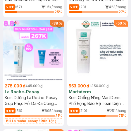
Dầu 500ml
(Mới)
(57)
1.5k/tháng
(23)
423/tháng
5.0
5.0
25
%
27
%
-
38
%
-
59
%
278.000 ₫
553.000 ₫
445.000 ₫
1.350.000 ₫
La Roche-Posay
Martiderm
Kem Dưỡng La Roche-Posay
Kem Chống Nắng MartiDerm
Giúp Phục Hồi Da Đa Công
Phổ Rộng Bảo Vệ Toàn Diện
Dụng 40ml
40ml
(56)
895/tháng
(110)
251/tháng
4.9
4.9
31
%
75
%
Bill La roche-posay 399K Tặng
Gel rửa mặt da dầu nhạy cảm 50ml
(SL có hạn)