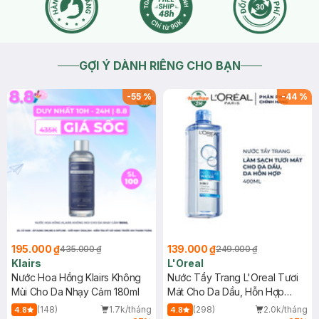
GỢI Ý DÀNH RIÊNG CHO BẠN
-
55
%
-
44
%
195.000 ₫
139.000 ₫
435.000 ₫
249.000 ₫
Klairs
L'Oreal
Nước Hoa Hồng Klairs Không
Nước Tẩy Trang L'Oreal Tươi
Mùi Cho Da Nhạy Cảm 180ml
Mát Cho Da Dầu, Hỗn Hợp
400ml
(148)
1.7k/tháng
(298)
2.0k/tháng
4.8
4.8