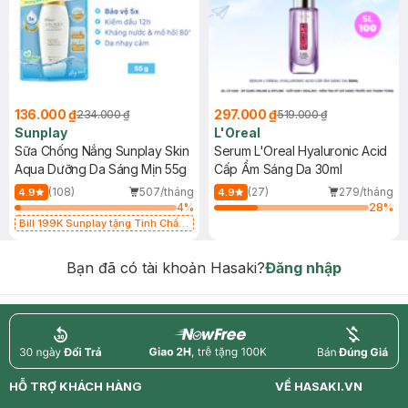
136.000 ₫
297.000 ₫
234.000 ₫
519.000 ₫
Sunplay
L'Oreal
Sữa Chống Nắng Sunplay Skin
Serum L'Oreal Hyaluronic Acid
Aqua Dưỡng Da Sáng Mịn 55g
Cấp Ẩm Sáng Da 30ml
(108)
507/tháng
(27)
279/tháng
4.9
4.9
4
%
28
%
Bill 199K Sunplay tặng Tinh Chất
Chống Nắng 7g trị giá 30K (SL có
hạn)
Bạn đã có tài khoản Hasaki?
Đăng nhập
return
nowfree
price
HỖ TRỢ KHÁCH HÀNG
VỀ HASAKI.VN