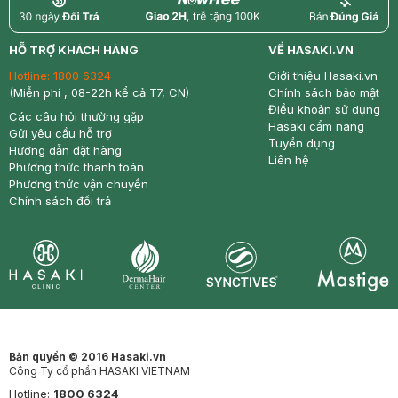
return
nowfree
price
HỖ TRỢ KHÁCH HÀNG
VỀ HASAKI.VN
Hotline:
1800 6324
Giới thiệu Hasaki.vn
(Miễn phí , 08-22h kể cả T7, CN)
Chính sách bảo mật
Điều khoản sử dụng
Các câu hỏi thường gặp
Hasaki cẩm nang
Gửi yêu cầu hỗ trợ
Tuyển dụng
Hướng dẫn đặt hàng
Liên hệ
Phương thức thanh toán
Phương thức vận chuyển
Chính sách đổi trả
Synctives
Clinic
Dermahair
Mastige
Bản quyền © 2016 Hasaki.vn
Công Ty cổ phần HASAKI VIETNAM
Hotline:
1800 6324