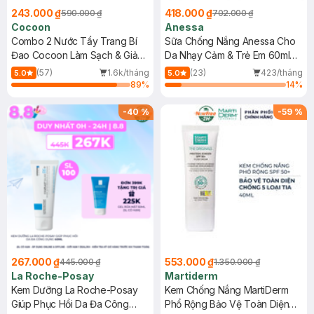
243.000 ₫
418.000 ₫
590.000 ₫
702.000 ₫
Cocoon
Anessa
Combo 2 Nước Tẩy Trang Bí
Sữa Chống Nắng Anessa Cho
Đao Cocoon Làm Sạch & Giảm
Da Nhạy Cảm & Trẻ Em 60ml
Dầu 500ml
(Mới)
(57)
1.6k/tháng
(23)
423/tháng
5.0
5.0
89
%
14
%
-
40
%
-
59
%
267.000 ₫
553.000 ₫
445.000 ₫
1.350.000 ₫
La Roche-Posay
Martiderm
Kem Dưỡng La Roche-Posay
Kem Chống Nắng MartiDerm
Giúp Phục Hồi Da Đa Công
Phổ Rộng Bảo Vệ Toàn Diện