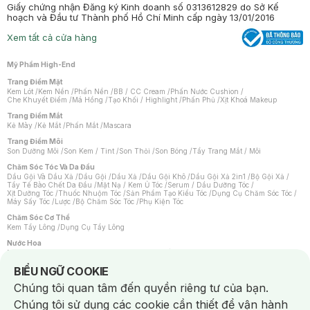
Giấy chứng nhận Đăng ký Kinh doanh số 0313612829 do Sở Kế
hoạch và Đầu tư Thành phố Hồ Chí Minh cấp ngày 13/01/2016
Xem tất cả cửa hàng
Mỹ Phẩm High-End
Trang Điểm Mặt
Kem Lót
/
Kem Nền
/
Phấn Nền
/
BB / CC Cream
/
Phấn Nước Cushion
/
Che Khuyết Điểm
/
Má Hồng
/
Tạo Khối / Highlight
/
Phấn Phủ
/
Xịt Khoá Makeup
Trang Điểm Mắt
Kẻ Mày
/
Kẻ Mắt
/
Phấn Mắt
/
Mascara
Trang Điểm Môi
Son Dưỡng Môi
/
Son Kem / Tint
/
Son Thỏi
/
Son Bóng
/
Tẩy Trang Mắt / Môi
Chăm Sóc Tóc Và Da Đầu
Dầu Gội Và Dầu Xả
/
Dầu Gội
/
Dầu Xả
/
Dầu Gội Khô
/
Dầu Gội Xả 2in1
/
Bộ Gội Xả
/
Tẩy Tế Bào Chết Da Đầu
/
Mặt Nạ / Kem Ủ Tóc
/
Serum / Dầu Dưỡng Tóc
/
Xịt Dưỡng Tóc
/
Thuốc Nhuộm Tóc
/
Sản Phẩm Tạo Kiểu Tóc
/
Dụng Cụ Chăm Sóc Tóc
/
Máy Sấy Tóc
/
Lược
/
Bộ Chăm Sóc Tóc
/
Phụ Kiện Tóc
Chăm Sóc Cơ Thể
Kem Tẩy Lông
/
Dụng Cụ Tẩy Lông
Nước Hoa
Nước Hoa Nữ
/
Nước Hoa Nam
/
Nước Hoa Cao Cấp
/
Xịt Thơm Toàn Thân
/
Nước Hoa Vùng Kín
Notice about cookies usage
BIỂU NGỮ COOKIE
Chăm Sóc Cá Nhân
Chúng tôi quan tâm đến quyền riêng tư của bạn.
Chống Muỗi
/
Khẩu Trang
/
Máy Massage
/
Mặt Nạ Xông Hơi
/
Nước Rửa Tay
/
Sản Phẩm Chăm Sóc Khác
/
Bàn Chải Đánh Răng
/
Bàn Chải Điện
/
Chúng tôi sử dụng các cookie cần thiết để vận hành
Hỗ Trợ Trắng Răng
/
Kem Đánh Răng
/
Máy Tăm Nước
/
Nước Súc Miệng
/