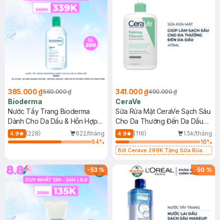
385.000 ₫
341.000 ₫
560.000 ₫
490.000 ₫
Bioderma
CeraVe
Nước Tẩy Trang Bioderma
Sữa Rửa Mặt CeraVe Sạch Sâu
Dành Cho Da Dầu & Hỗn Hợp
Cho Da Thường Đến Da Dầu
500ml
473ml
(228)
622/tháng
(116)
1.5k/tháng
4.9
4.9
64
%
16
%
Bill Cerave 299K Tặng Sữa Rửa
Mặt Cerave 30ml (SL có hạn)
-
53
%
-
50
%