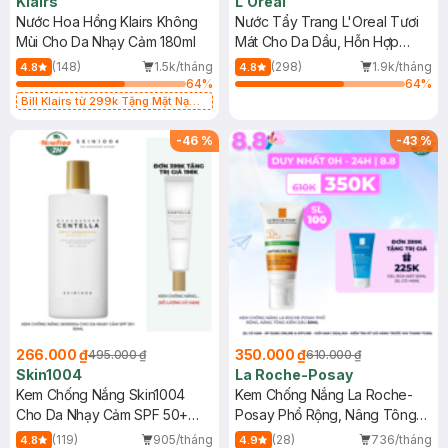
Klairs
L'Oreal
Nước Hoa Hồng Klairs Không
Nước Tẩy Trang L'Oreal Tươi
Mùi Cho Da Nhạy Cảm 180ml
Mát Cho Da Dầu, Hỗn Hợp
400ml
(148)
1.5k/tháng
(298)
1.9k/tháng
4.8
4.8
64
%
64
%
Bill Klairs từ 299k Tặng Mặt Nạ
Làm Dịu Da & Kiểm Soát Dầu Nhờn
25ml (SL Có Hạn)
-
46
%
-
43
%
266.000 ₫
350.000 ₫
495.000 ₫
610.000 ₫
Skin1004
La Roche-Posay
Kem Chống Nắng Skin1004
Kem Chống Nắng La Roche-
Cho Da Nhạy Cảm SPF 50+
Posay Phổ Rộng, Nâng Tông
50ml
Kiềm Dầu 50ml
(119)
905/tháng
(28)
736/tháng
4.8
4.9