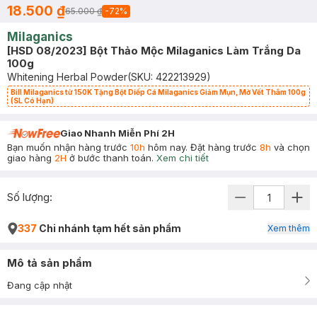
18.500 ₫
65.000 ₫
-
72
%
Milaganics
[HSD 08/2023] Bột Thảo Mộc Milaganics Làm Trắng Da
100g
Whitening Herbal Powder
(SKU:
422213929
)
Bill Milaganics từ 150K Tặng Bột Diếp Cá Milaganics Giảm Mụn, Mờ Vết Thâm 100g
(SL Có Hạn)
Giao Nhanh Miễn Phí 2H
Bạn muốn nhận hàng trước
10h
hôm nay. Đặt hàng trước
8h
và chọn
giao hàng
2H
ở bước thanh toán.
Xem chi tiết
Số lượng:
337
Chi nhánh tạm hết sản phẩm
Xem thêm
Mô tả sản phẩm
Đang cập nhật