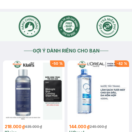
GỢI Ý DÀNH RIÊNG CHO BẠN
-
50
%
-
42
%
218.000 ₫
144.000 ₫
435.000 ₫
249.000 ₫