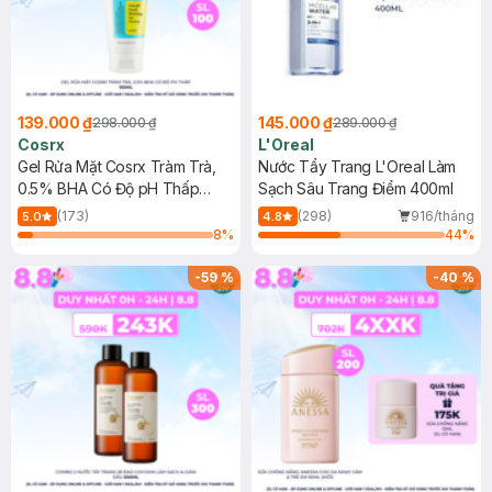
139.000 ₫
145.000 ₫
298.000 ₫
289.000 ₫
Cosrx
L'Oreal
Gel Rửa Mặt Cosrx Tràm Trà,
Nước Tẩy Trang L'Oreal Làm
0.5% BHA Có Độ pH Thấp
Sạch Sâu Trang Điểm 400ml
150ml
(173)
(298)
916/tháng
5.0
4.8
8
%
44
%
-
59
%
-
40
%