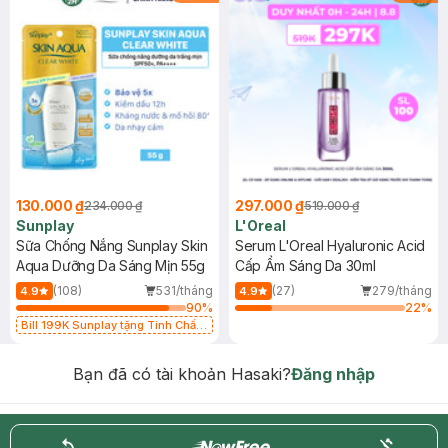
130.000 ₫
297.000 ₫
234.000 ₫
519.000 ₫
Sunplay
L'Oreal
Sữa Chống Nắng Sunplay Skin
Serum L'Oreal Hyaluronic Acid
Aqua Dưỡng Da Sáng Mịn 55g
Cấp Ẩm Sáng Da 30ml
(108)
531/tháng
(27)
279/tháng
4.9
4.9
90
%
22
%
Bill 199K Sunplay tặng Tinh Chất
Chống Nắng 7g trị giá 30K (SL có
hạn)
Bạn đã có tài khoản Hasaki?
Đăng nhập