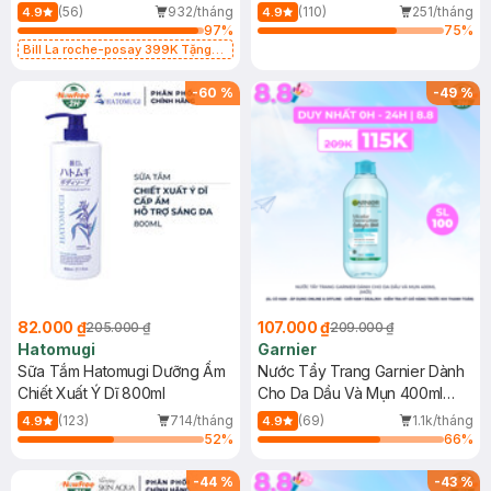
Dụng 40ml
40ml
(56)
932/tháng
(110)
251/tháng
4.9
4.9
97
%
75
%
Bill La roche-posay 399K Tặng
Gel rửa mặt da dầu nhạy cảm 50ml
(SL có hạn)
-
60
%
-
49
%
82.000 ₫
107.000 ₫
205.000 ₫
209.000 ₫
Hatomugi
Garnier
Sữa Tắm Hatomugi Dưỡng Ẩm
Nước Tẩy Trang Garnier Dành
Chiết Xuất Ý Dĩ 800ml
Cho Da Dầu Và Mụn 400ml
(Mới)
(123)
714/tháng
(69)
1.1k/tháng
4.9
4.9
52
%
66
%
-
44
%
-
43
%