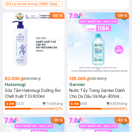
Bill La roche-posay 399K Tặng
Gel rửa mặt da dầu nhạy cảm 50ml
(SL có hạn)
-
60
%
-
38
%
82.000 ₫
129.000 ₫
205.000 ₫
209.000 ₫
Hatomugi
Garnier
Sữa Tắm Hatomugi Dưỡng Ẩm
Nước Tẩy Trang Garnier Dành
Chiết Xuất Ý Dĩ 800ml
Cho Da Dầu Và Mụn 400ml
(Mới)
(123)
714/tháng
(69)
935/tháng
4.9
4.9
52
%
64
%
-
35
%
-
42
%