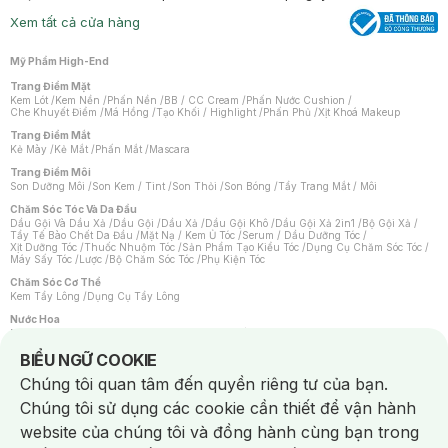
Xem tất cả cửa hàng
Mỹ Phẩm High-End
Trang Điểm Mặt
Kem Lót
/
Kem Nền
/
Phấn Nền
/
BB / CC Cream
/
Phấn Nước Cushion
/
Che Khuyết Điểm
/
Má Hồng
/
Tạo Khối / Highlight
/
Phấn Phủ
/
Xịt Khoá Makeup
Trang Điểm Mắt
Kẻ Mày
/
Kẻ Mắt
/
Phấn Mắt
/
Mascara
Trang Điểm Môi
Son Dưỡng Môi
/
Son Kem / Tint
/
Son Thỏi
/
Son Bóng
/
Tẩy Trang Mắt / Môi
Chăm Sóc Tóc Và Da Đầu
Dầu Gội Và Dầu Xả
/
Dầu Gội
/
Dầu Xả
/
Dầu Gội Khô
/
Dầu Gội Xả 2in1
/
Bộ Gội Xả
/
Tẩy Tế Bào Chết Da Đầu
/
Mặt Nạ / Kem Ủ Tóc
/
Serum / Dầu Dưỡng Tóc
/
Xịt Dưỡng Tóc
/
Thuốc Nhuộm Tóc
/
Sản Phẩm Tạo Kiểu Tóc
/
Dụng Cụ Chăm Sóc Tóc
/
Máy Sấy Tóc
/
Lược
/
Bộ Chăm Sóc Tóc
/
Phụ Kiện Tóc
Chăm Sóc Cơ Thể
Kem Tẩy Lông
/
Dụng Cụ Tẩy Lông
Nước Hoa
Nước Hoa Nữ
/
Nước Hoa Nam
/
Nước Hoa Cao Cấp
/
Xịt Thơm Toàn Thân
/
Nước Hoa Vùng Kín
Notice about cookies usage
BIỂU NGỮ COOKIE
Chăm Sóc Cá Nhân
Chúng tôi quan tâm đến quyền riêng tư của bạn.
Chống Muỗi
/
Khẩu Trang
/
Máy Massage
/
Mặt Nạ Xông Hơi
/
Nước Rửa Tay
/
Sản Phẩm Chăm Sóc Khác
/
Bàn Chải Đánh Răng
/
Bàn Chải Điện
/
Chúng tôi sử dụng các cookie cần thiết để vận hành
Hỗ Trợ Trắng Răng
/
Kem Đánh Răng
/
Máy Tăm Nước
/
Nước Súc Miệng
/
Tăm / Chỉ Nha Khoa
/
Xịt Thơm Miệng
/
Dung Dịch Vệ Sinh
/
Dưỡng Vùng Kín
/
website của chúng tôi và đồng hành cùng bạn trong
Khăn Ướt Vệ Sinh Vùng Kín
/
Băng Vệ Sinh
/
Tampon
/
Bọt Cạo Râu
/
Dao Cạo Râu
/
Máy Cạo Râu