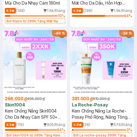
Mùi Cho Da Nhạy Cảm 180ml
Mát Cho Da Dầu, Hỗn Hợp
400ml
(148)
1.6k/tháng
(298)
1.9k/tháng
4.8
4.8
10
%
64
%
Bill Klairs từ 299k Tặng Mặt Nạ
Làm Dịu Da & Kiểm Soát Dầu Nhờn
25ml (SL Có Hạn)
-
46
%
-
38
%
266.000 ₫
381.000 ₫
495.000 ₫
610.000 ₫
Skin1004
La Roche-Posay
Kem Chống Nắng Skin1004
Kem Chống Nắng La Roche-
Cho Da Nhạy Cảm SPF 50+
Posay Phổ Rộng, Nâng Tông
50ml
Kiềm Dầu 50ml
(119)
905/tháng
(28)
676/tháng
4.8
4.9
64
%
3
%
Bill Skin1004 từ 399k Tặng Kem
Bill La roche-posay 399K Tặng