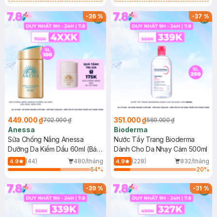
Chống Nắng Cho Da Nhạy Cảm
Gel rửa mặt da dầu nhạy cảm 50ml
SPF 50+ 20ml (SL Có Hạn)
(SL có hạn)
-
36
%
-
37
%
449.000 ₫
351.000 ₫
702.000 ₫
560.000 ₫
Anessa
Bioderma
Sữa Chống Nắng Anessa
Nước Tẩy Trang Bioderma
Dưỡng Da Kiềm Dầu 60ml (Bản
Dành Cho Da Nhạy Cảm 500ml
Mới)
(44)
480/tháng
(228)
832/tháng
4.9
4.9
64
%
20
%
-
39
%
-
31
%