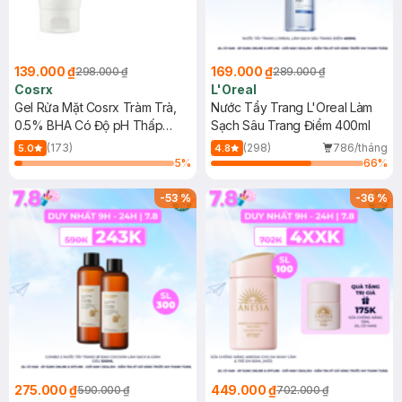
139.000 ₫
169.000 ₫
298.000 ₫
289.000 ₫
Cosrx
L'Oreal
Gel Rửa Mặt Cosrx Tràm Trà,
Nước Tẩy Trang L'Oreal Làm
0.5% BHA Có Độ pH Thấp
Sạch Sâu Trang Điểm 400ml
150ml
(173)
(298)
786/tháng
5.0
4.8
5
%
66
%
-
53
%
-
36
%
275.000 ₫
449.000 ₫
590.000 ₫
702.000 ₫