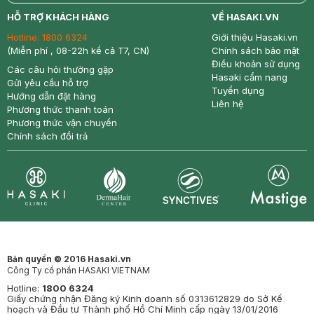
return
nowfree
price
HỖ TRỢ KHÁCH HÀNG
VỀ HASAKI.VN
Hotline:
1800 6324
Giới thiệu Hasaki.vn
(Miễn phí , 08-22h kể cả T7, CN)
Chính sách bảo mật
Điều khoản sử dụng
Các câu hỏi thường gặp
Hasaki cẩm nang
Gửi yêu cầu hỗ trợ
Tuyển dụng
Hướng dẫn đặt hàng
Liên hệ
Phương thức thanh toán
Phương thức vận chuyển
Chính sách đổi trả
Synctives
Clinic
Dermahair
Mastige
Bản quyền © 2016 Hasaki.vn
Công Ty cổ phần HASAKI VIETNAM
Hotline:
1800 6324
Giấy chứng nhận Đăng ký Kinh doanh số 0313612829 do Sở Kế
hoạch và Đầu tư Thành phố Hồ Chí Minh cấp ngày 13/01/2016