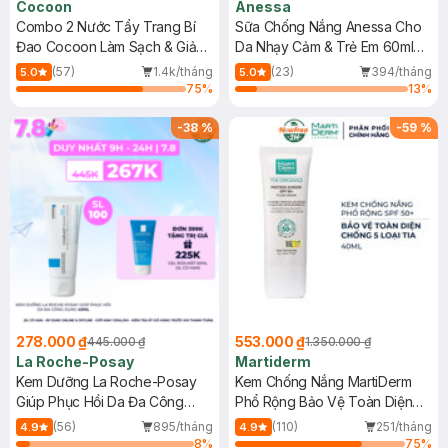
Cocoon
Anessa
Combo 2 Nước Tẩy Trang Bí
Sữa Chống Nắng Anessa Cho
Đao Cocoon Làm Sạch & Giảm
Da Nhạy Cảm & Trẻ Em 60ml
Dầu 500ml
(Mới)
(57)
1.4k/tháng
(23)
394/tháng
5.0
5.0
75
%
13
%
-
38
%
-
59
%
278.000 ₫
553.000 ₫
445.000 ₫
1.350.000 ₫
La Roche-Posay
Martiderm
Kem Dưỡng La Roche-Posay
Kem Chống Nắng MartiDerm
Giúp Phục Hồi Da Đa Công
Phổ Rộng Bảo Vệ Toàn Diện
Dụng 40ml
40ml
(56)
895/tháng
(110)
251/tháng
4.9
4.9
8
%
75
%