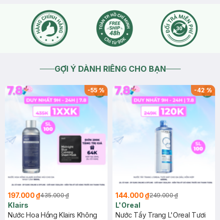
GỢI Ý DÀNH RIÊNG CHO BẠN
-
55
%
-
42
%
197.000 ₫
144.000 ₫
435.000 ₫
249.000 ₫
Klairs
L'Oreal
Nước Hoa Hồng Klairs Không
Nước Tẩy Trang L'Oreal Tươi