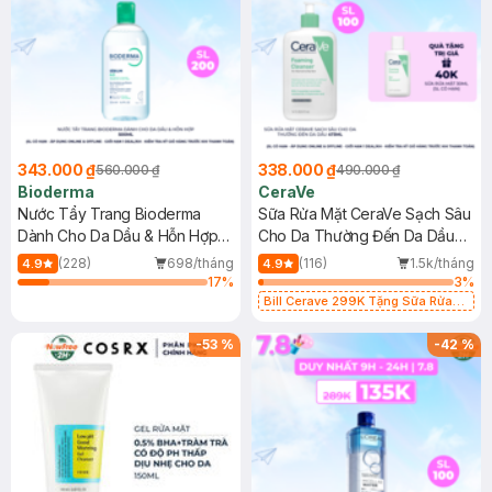
343.000 ₫
338.000 ₫
560.000 ₫
490.000 ₫
Bioderma
CeraVe
Nước Tẩy Trang Bioderma
Sữa Rửa Mặt CeraVe Sạch Sâu
Dành Cho Da Dầu & Hỗn Hợp
Cho Da Thường Đến Da Dầu
500ml
473ml
(228)
698/tháng
(116)
1.5k/tháng
4.9
4.9
17
%
3
%
Bill Cerave 299K Tặng Sữa Rửa
Mặt Cerave 30ml (SL có hạn)
-
53
%
-
42
%