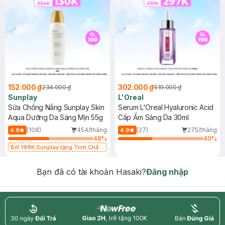
152.000 ₫
302.000 ₫
234.000 ₫
519.000 ₫
Sunplay
L'Oreal
Sữa Chống Nắng Sunplay Skin
Serum L'Oreal Hyaluronic Acid
Aqua Dưỡng Da Sáng Mịn 55g
Cấp Ẩm Sáng Da 30ml
(108)
454/tháng
(27)
275/tháng
4.9
4.9
48
%
40
%
Bill 199K Sunplay tặng Tinh Chất
Chống Nắng 7g trị giá 30K (SL có
hạn)
Bạn đã có tài khoản Hasaki?
Đăng nhập