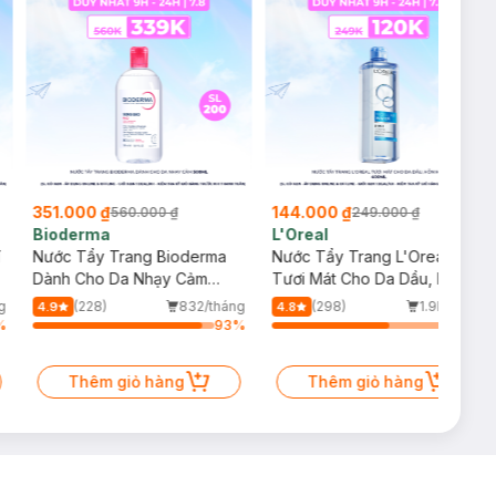
351.000 ₫
144.000 ₫
560.000 ₫
249.000 ₫
Bioderma
L'Oreal
í
Nước Tẩy Trang Bioderma
Nước Tẩy Trang L'Oreal
Dành Cho Da Nhạy Cảm
Tươi Mát Cho Da Dầu, Hỗn
500ml
Hợp 400ml
g
(228)
832/tháng
(298)
1.9k/tháng
4.9
4.8
%
93
%
64
%
Thêm giỏ hàng
Thêm giỏ hàng