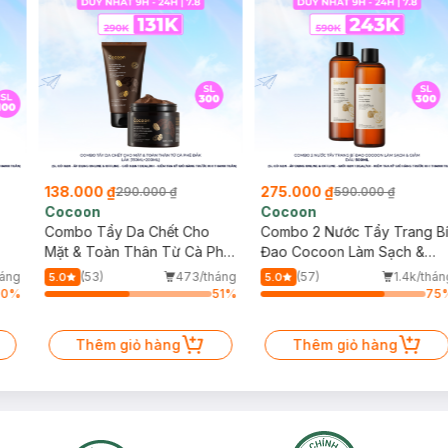
138.000 ₫
275.000 ₫
290.000 ₫
590.000 ₫
Cocoon
Cocoon
Combo Tẩy Da Chết Cho
Combo 2 Nước Tẩy Trang B
Mặt & Toàn Thân Từ Cà Phê
Đao Cocoon Làm Sạch &
Đắk Lắk (150ml+200ml)
Giảm Dầu 500ml
háng
(53)
473/tháng
(57)
1.4k/thán
5.0
5.0
70
%
51
%
75
Thêm giỏ hàng
Thêm giỏ hàng