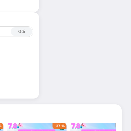
Gửi
%
-
37
%
-
42
%