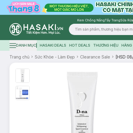
Kem Chống Nắng
Tẩy Trang
Sữa Rửa
Logo
DANH MỤC
HASAKI DEALS
HOT DEALS
THƯƠNG HIỆU
HÀNG 
Hamburger icon
Trang chủ
Sức Khỏe - Làm Đẹp
Clearance Sale
[HSD 08