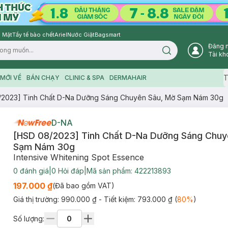
 Mặt
Tẩy tế bào chết
Ariel
Nước Giặt
Bagsmart
Đăng 
Search icon
Tài kh
T
MỚI VỀ
BÁN CHẠY
CLINIC & SPA
DERMAHAIR
/2023] Tinh Chất D-Na Dưỡng Sáng Chuyên Sâu, Mờ Sạm Nám 30g
D-NA
[HSD 08/2023] Tinh Chất D-Na Dưỡng Sáng Chuy
Sạm Nám 30g
Intensive Whitening Spot Essence
0
đánh giá
|
0
Hỏi đáp
|
Mã sản phẩm:
422213893
197.000 ₫
(Đã bao gồm VAT)
Giá thị trường:
990.000 ₫
- Tiết kiệm:
793.000 ₫
(
80
%
)
Số lượng: