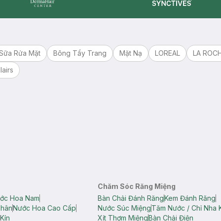
Synctives
Dermahair
Sữa Rửa Mặt
Bông Tẩy Trang
Mặt Nạ
LOREAL
LA ROC
lairs
Chăm Sóc Răng Miệng
ớc Hoa Nam
Bàn Chải Đánh Răng
Kem Đánh Răng
Thân
Nước Hoa Cao Cấp
Nước Súc Miệng
Tăm Nước / Chỉ Nha 
Kín
Xịt Thơm Miệng
Bàn Chải Điện