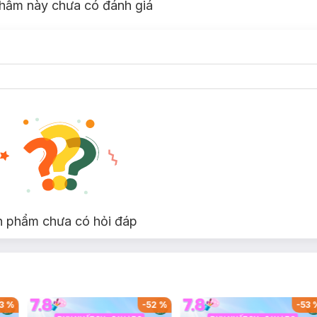
hẩm này chưa có đánh giá
n phẩm chưa có hỏi đáp
3
%
-
52
%
-
53