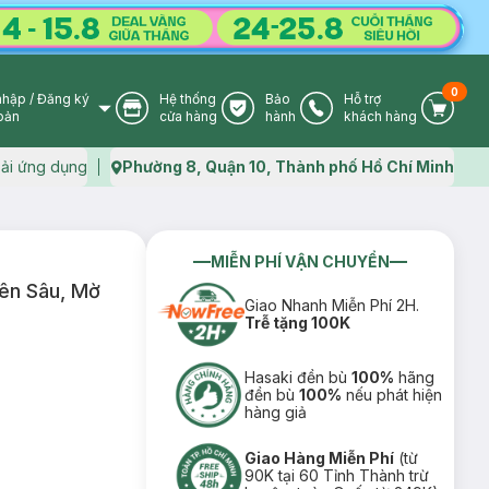
0
nhập
/
Đăng ký
Hệ thống
Bảo
Hỗ trợ
User Icon
Store Icon
Warranty Icon
Phone Icon
Cart I
oản
cửa hàng
hành
khách hàng
ải ứng dụng
Phường 8, Quận 10, Thành phố Hồ Chí Minh
Map icon
MIỄN PHÍ VẬN CHUYỂN
ên Sâu, Mờ
Giao Nhanh Miễn Phí 2H.
Trễ tặng 100K
Hasaki đền bù
100%
hãng
đền bù
100%
nếu phát hiện
hàng giả
Giao Hàng Miễn Phí
(từ
90K tại 60 Tỉnh Thành trừ