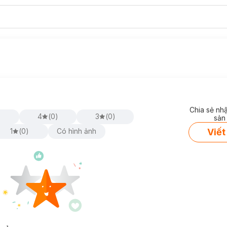
Chia sẻ nh
)
4
(
0
)
3
(
0
)
sản
Viết
1
(
0
)
Có hình ảnh