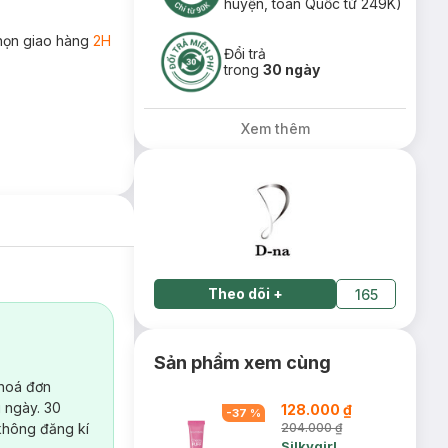
huyện, toàn Quốc từ 249K)
họn giao hàng
2H
Đổi trả
trong
30 ngày
Xem thêm
Theo dõi
+
165
Sản phẩm xem cùng
 hoá đơn
 ngày. 30
128.000 ₫
-
37
%
không đăng kí
204.000 ₫
Silkygirl