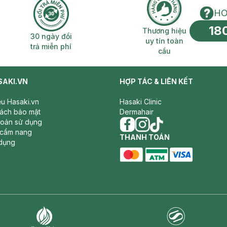
HO
18
n phí 2H
30 ngày đổi trả miễn phí
Thương hiệu uy 
Thương hiệu
30 ngày đổi
uy tín toàn
trả miễn phí
cầu
SAKI.VN
HỢP TÁC & LIÊN KẾT
iệu Hasaki.vn
Hasaki Clinic
sách bảo mật
Dermahair
hoản sử dụng
 cẩm nang
facebook
THANH TOÁN
instagram
tiktok
dụng
master card
ATM card
visa card