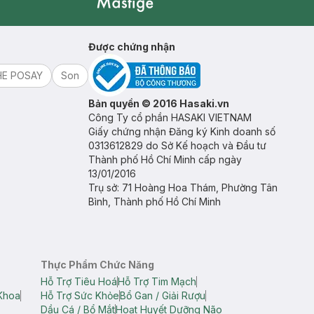
Mastige
Được chứng nhận
HE POSAY
Son
Bản quyền © 2016 Hasaki.vn
Công Ty cổ phần HASAKI VIETNAM
Giấy chứng nhận Đăng ký Kinh doanh số
0313612829 do Sở Kế hoạch và Đầu tư
Thành phố Hồ Chí Minh cấp ngày
13/01/2016
Trụ sở: 71 Hoàng Hoa Thám, Phường Tân
Bình, Thành phố Hồ Chí Minh
Thực Phẩm Chức Năng
Hỗ Trợ Tiêu Hoá
Hỗ Trợ Tim Mạch
Khoa
Hỗ Trợ Sức Khỏe
Bổ Gan / Giải Rượu
Dầu Cá / Bổ Mắt
Hoạt Huyết Dưỡng Não