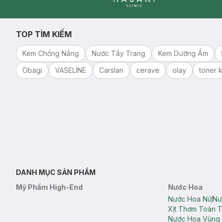
Clinic
TOP TÌM KIẾM
Kem Chống Nắng
Nước Tẩy Trang
Kem Dưỡng Ẩm
Obagi
VASELINE
Carslan
cerave
olay
toner k
DANH MỤC SẢN PHẨM
Mỹ Phẩm High-End
Nước Hoa
Nước Hoa Nữ
Nư
Xịt Thơm Toàn 
Nước Hoa Vùng 