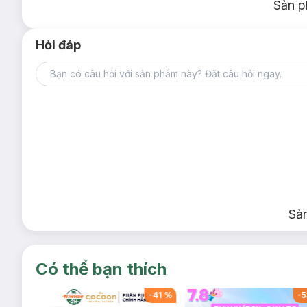
Sản p
Hỏi đáp
Sả
Có thể bạn thích
-
38
%
-
41
%
-
5