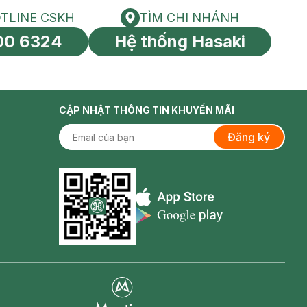
TLINE CSKH
TÌM CHI NHÁNH
HOTLINE CSKH
Tìm chi nhánh
00 6324
Hệ thống Hasaki
tín toàn cầu
CẬP NHẬT THÔNG TIN KHUYẾN MÃI
Đăng ký
Appstore icon
Goolge Play icon