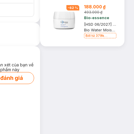
188.000 ₫
-
62
%
493.000 ₫
Bio-essence
[HSD 06/2027] Kem Dưỡng Bio-essence Cấp Ẩm Sâu, Ngăn Bụi Bẩn 50g
Bio Water Moist-In Water Gel
Bill từ 379k
Bioessence tặng
Gel Tẩy Tế Bào
Chết 60g
ận xét của bạn về
 phẩm này
 đánh giá