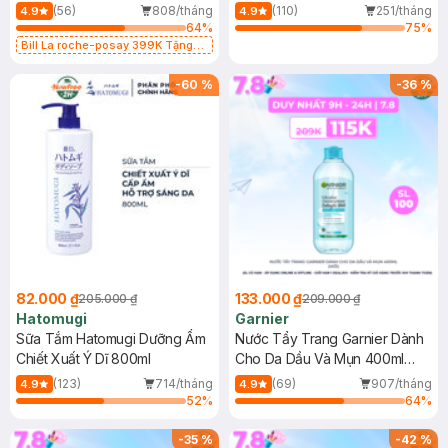
Dụng 40ml
40ml
(56)
808/tháng
(110)
251/tháng
4.9
4.9
64
%
75
%
Bill La roche-posay 399K Tặng
Gel rửa mặt da dầu nhạy cảm 50ml
(SL có hạn)
-
60
%
-
36
%
82.000 ₫
133.000 ₫
205.000 ₫
209.000 ₫
Hatomugi
Garnier
Sữa Tắm Hatomugi Dưỡng Ẩm
Nước Tẩy Trang Garnier Dành
Chiết Xuất Ý Dĩ 800ml
Cho Da Dầu Và Mụn 400ml
(Mới)
(123)
714/tháng
(69)
907/tháng
4.9
4.9
52
%
64
%
-
35
%
-
42
%