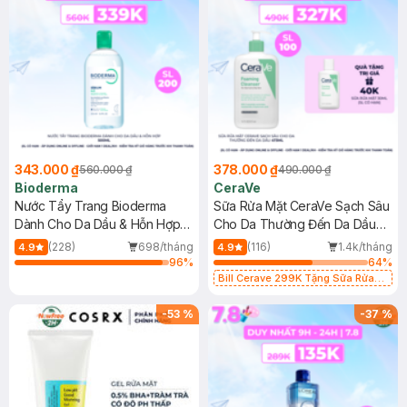
343.000 ₫
378.000 ₫
560.000 ₫
490.000 ₫
Bioderma
CeraVe
Nước Tẩy Trang Bioderma
Sữa Rửa Mặt CeraVe Sạch Sâu
Dành Cho Da Dầu & Hỗn Hợp
Cho Da Thường Đến Da Dầu
500ml
473ml
(228)
698/tháng
(116)
1.4k/tháng
4.9
4.9
96
%
64
%
Bill Cerave 299K Tặng Sữa Rửa
Mặt Cerave 30ml (SL có hạn)
-
53
%
-
37
%