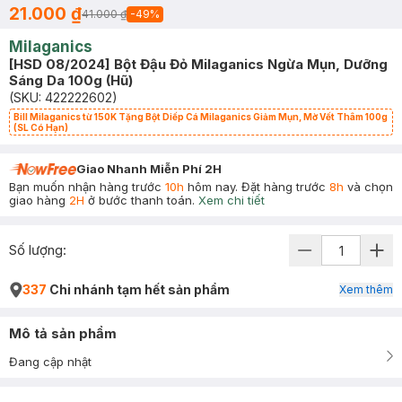
21.000 ₫
41.000 ₫
-
49
%
Milaganics
[HSD 08/2024] Bột Đậu Đỏ Milaganics Ngừa Mụn, Dưỡng
Sáng Da 100g (Hũ)
(SKU:
422222602
)
Bill Milaganics từ 150K Tặng Bột Diếp Cá Milaganics Giảm Mụn, Mờ Vết Thâm 100g
(SL Có Hạn)
Giao Nhanh Miễn Phí 2H
Bạn muốn nhận hàng trước
10h
hôm nay. Đặt hàng trước
8h
và chọn
giao hàng
2H
ở bước thanh toán.
Xem chi tiết
Số lượng:
337
Chi nhánh tạm hết sản phẩm
Xem thêm
Mô tả sản phẩm
Đang cập nhật