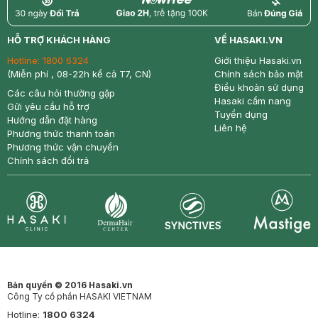
return
nowfree
price
HỖ TRỢ KHÁCH HÀNG
VỀ HASAKI.VN
Hotline:
1800 6324
Giới thiệu Hasaki.vn
(Miễn phí , 08-22h kể cả T7, CN)
Chính sách bảo mật
Điều khoản sử dụng
Các câu hỏi thường gặp
Hasaki cẩm nang
Gửi yêu cầu hỗ trợ
Tuyển dụng
Hướng dẫn đặt hàng
Liên hệ
Phương thức thanh toán
Phương thức vận chuyển
Chính sách đổi trả
Synctives
Clinic
Dermahair
Mastige
Bản quyền © 2016 Hasaki.vn
Công Ty cổ phần HASAKI VIETNAM
Hotline:
1800 6324