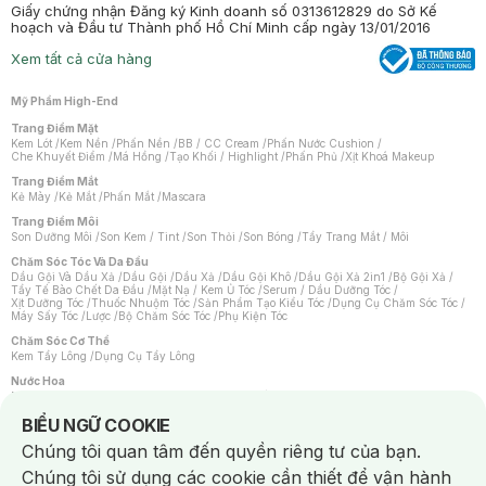
Giấy chứng nhận Đăng ký Kinh doanh số 0313612829 do Sở Kế
hoạch và Đầu tư Thành phố Hồ Chí Minh cấp ngày 13/01/2016
Xem tất cả cửa hàng
Mỹ Phẩm High-End
Trang Điểm Mặt
Kem Lót
/
Kem Nền
/
Phấn Nền
/
BB / CC Cream
/
Phấn Nước Cushion
/
Che Khuyết Điểm
/
Má Hồng
/
Tạo Khối / Highlight
/
Phấn Phủ
/
Xịt Khoá Makeup
Trang Điểm Mắt
Kẻ Mày
/
Kẻ Mắt
/
Phấn Mắt
/
Mascara
Trang Điểm Môi
Son Dưỡng Môi
/
Son Kem / Tint
/
Son Thỏi
/
Son Bóng
/
Tẩy Trang Mắt / Môi
Chăm Sóc Tóc Và Da Đầu
Dầu Gội Và Dầu Xả
/
Dầu Gội
/
Dầu Xả
/
Dầu Gội Khô
/
Dầu Gội Xả 2in1
/
Bộ Gội Xả
/
Tẩy Tế Bào Chết Da Đầu
/
Mặt Nạ / Kem Ủ Tóc
/
Serum / Dầu Dưỡng Tóc
/
Xịt Dưỡng Tóc
/
Thuốc Nhuộm Tóc
/
Sản Phẩm Tạo Kiểu Tóc
/
Dụng Cụ Chăm Sóc Tóc
/
Máy Sấy Tóc
/
Lược
/
Bộ Chăm Sóc Tóc
/
Phụ Kiện Tóc
Chăm Sóc Cơ Thể
Kem Tẩy Lông
/
Dụng Cụ Tẩy Lông
Nước Hoa
Nước Hoa Nữ
/
Nước Hoa Nam
/
Nước Hoa Cao Cấp
/
Xịt Thơm Toàn Thân
/
Nước Hoa Vùng Kín
Notice about cookies usage
BIỂU NGỮ COOKIE
Chăm Sóc Cá Nhân
Chúng tôi quan tâm đến quyền riêng tư của bạn.
Chống Muỗi
/
Khẩu Trang
/
Máy Massage
/
Mặt Nạ Xông Hơi
/
Nước Rửa Tay
/
Sản Phẩm Chăm Sóc Khác
/
Bàn Chải Đánh Răng
/
Bàn Chải Điện
/
Chúng tôi sử dụng các cookie cần thiết để vận hành
Hỗ Trợ Trắng Răng
/
Kem Đánh Răng
/
Máy Tăm Nước
/
Nước Súc Miệng
/