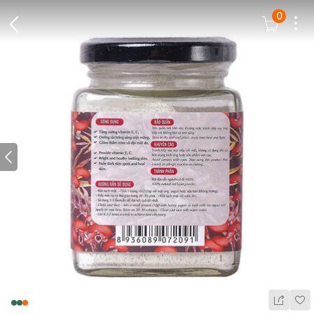
0
Dots
Cart Icon
Back Icon
Prev icon
Wis
Share Ic