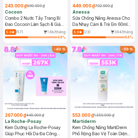
243.000 ₫
449.000 ₫
590.000 ₫
702.000 ₫
Cocoon
Anessa
Combo 2 Nước Tẩy Trang Bí
Sữa Chống Nắng Anessa Cho
Đao Cocoon Làm Sạch & Giảm
Da Nhạy Cảm & Trẻ Em 60ml
Dầu 500ml
(Mới)
(57)
1.6k/tháng
(23)
394/tháng
5.0
5.0
44
%
64
%
-
40
%
-
59
%
267.000 ₫
553.000 ₫
445.000 ₫
1.350.000 ₫
La Roche-Posay
Martiderm
Kem Dưỡng La Roche-Posay
Kem Chống Nắng MartiDerm
Giúp Phục Hồi Da Đa Công
Phổ Rộng Bảo Vệ Toàn Diện