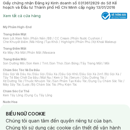
Giấy chứng nhận Đăng ký Kinh doanh số 0313612829 do Sở Kế
hoạch và Đầu tư Thành phố Hồ Chí Minh cấp ngày 13/01/2016
Xem tất cả cửa hàng
Mỹ Phẩm High-End
Trang Điểm Mặt
Kem Lót
/
Kem Nền
/
Phấn Nền
/
BB / CC Cream
/
Phấn Nước Cushion
/
Che Khuyết Điểm
/
Má Hồng
/
Tạo Khối / Highlight
/
Phấn Phủ
/
Xịt Khoá Makeup
Trang Điểm Mắt
Kẻ Mày
/
Kẻ Mắt
/
Phấn Mắt
/
Mascara
Trang Điểm Môi
Son Dưỡng Môi
/
Son Kem / Tint
/
Son Thỏi
/
Son Bóng
/
Tẩy Trang Mắt / Môi
Chăm Sóc Tóc Và Da Đầu
Dầu Gội Và Dầu Xả
/
Dầu Gội
/
Dầu Xả
/
Dầu Gội Khô
/
Dầu Gội Xả 2in1
/
Bộ Gội Xả
/
Tẩy Tế Bào Chết Da Đầu
/
Mặt Nạ / Kem Ủ Tóc
/
Serum / Dầu Dưỡng Tóc
/
Xịt Dưỡng Tóc
/
Thuốc Nhuộm Tóc
/
Sản Phẩm Tạo Kiểu Tóc
/
Dụng Cụ Chăm Sóc Tóc
/
Máy Sấy Tóc
/
Lược
/
Bộ Chăm Sóc Tóc
/
Phụ Kiện Tóc
Chăm Sóc Cơ Thể
Kem Tẩy Lông
/
Dụng Cụ Tẩy Lông
Nước Hoa
Nước Hoa Nữ
/
Nước Hoa Nam
/
Nước Hoa Cao Cấp
/
Xịt Thơm Toàn Thân
/
Nước Hoa Vùng Kín
Notice about cookies usage
BIỂU NGỮ COOKIE
Chăm Sóc Cá Nhân
Chúng tôi quan tâm đến quyền riêng tư của bạn.
Chống Muỗi
/
Khẩu Trang
/
Máy Massage
/
Mặt Nạ Xông Hơi
/
Nước Rửa Tay
/
Sản Phẩm Chăm Sóc Khác
/
Bàn Chải Đánh Răng
/
Bàn Chải Điện
/
Chúng tôi sử dụng các cookie cần thiết để vận hành
Hỗ Trợ Trắng Răng
/
Kem Đánh Răng
/
Máy Tăm Nước
/
Nước Súc Miệng
/