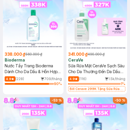
338.000 ₫
341.000 ₫
560.000 ₫
490.000 ₫
Bioderma
CeraVe
Nước Tẩy Trang Bioderma
Sữa Rửa Mặt CeraVe Sạch Sâu
Dành Cho Da Dầu & Hỗn Hợp
Cho Da Thường Đến Da Dầu
500ml
473ml
(228)
709/tháng
(116)
1.5k/tháng
4.9
4.9
90
%
1
%
Bill Cerave 299K Tặng Sữa Rửa
Mặt Cerave 30ml (SL có hạn)
-
53
%
-
50
%