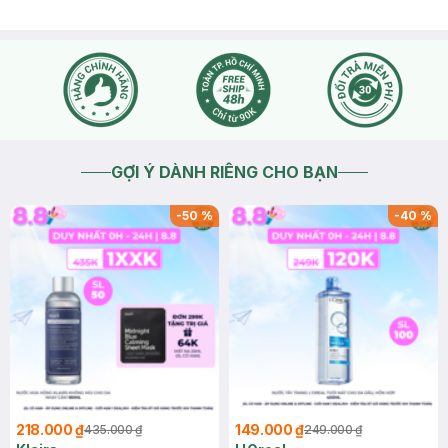
GỢI Ý DÀNH RIÊNG CHO BẠN
-
50
%
-
40
%
218.000 ₫
149.000 ₫
435.000 ₫
249.000 ₫