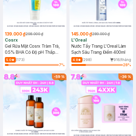
139.000 ₫
145.000 ₫
298.000 ₫
289.000 ₫
Cosrx
L'Oreal
Gel Rửa Mặt Cosrx Tràm Trà,
Nước Tẩy Trang L'Oreal Làm
0.5% BHA Có Độ pH Thấp
Sạch Sâu Trang Điểm 400ml
150ml
(173)
(298)
916/tháng
5.0
4.8
7
%
28
%
-
59
%
-
36
%