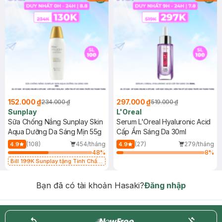
152.000 ₫
297.000 ₫
234.000 ₫
519.000 ₫
Sunplay
L'Oreal
Sữa Chống Nắng Sunplay Skin
Serum L'Oreal Hyaluronic Acid
Aqua Dưỡng Da Sáng Mịn 55g
Cấp Ẩm Sáng Da 30ml
(108)
454/tháng
(27)
279/tháng
4.9
4.9
48
%
8
%
Bill 199K Sunplay tặng Tinh Chất
Chống Nắng 7g trị giá 30K (SL có
hạn)
Bạn đã có tài khoản Hasaki?
Đăng nhập