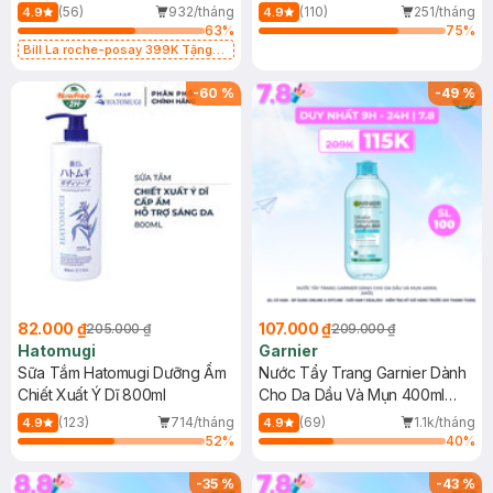
Dụng 40ml
40ml
(56)
932/tháng
(110)
251/tháng
4.9
4.9
63
%
75
%
Bill La roche-posay 399K Tặng
Gel rửa mặt da dầu nhạy cảm 50ml
(SL có hạn)
-
60
%
-
49
%
82.000 ₫
107.000 ₫
205.000 ₫
209.000 ₫
Hatomugi
Garnier
Sữa Tắm Hatomugi Dưỡng Ẩm
Nước Tẩy Trang Garnier Dành
Chiết Xuất Ý Dĩ 800ml
Cho Da Dầu Và Mụn 400ml
(Mới)
(123)
714/tháng
(69)
1.1k/tháng
4.9
4.9
52
%
40
%
-
35
%
-
43
%