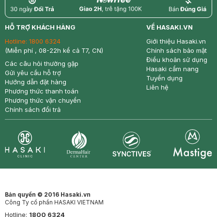
return
nowfree
price
HỖ TRỢ KHÁCH HÀNG
VỀ HASAKI.VN
Hotline:
1800 6324
Giới thiệu Hasaki.vn
(Miễn phí , 08-22h kể cả T7, CN)
Chính sách bảo mật
Điều khoản sử dụng
Các câu hỏi thường gặp
Hasaki cẩm nang
Gửi yêu cầu hỗ trợ
Tuyển dụng
Hướng dẫn đặt hàng
Liên hệ
Phương thức thanh toán
Phương thức vận chuyển
Chính sách đổi trả
Synctives
Clinic
Dermahair
Mastige
Bản quyền © 2016 Hasaki.vn
Công Ty cổ phần HASAKI VIETNAM
Hotline:
1800 6324