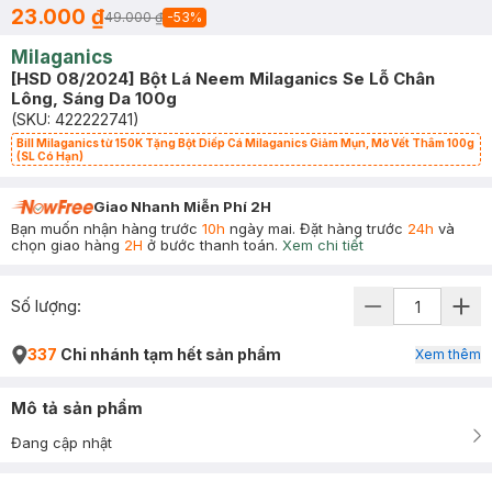
23.000 ₫
49.000 ₫
-
53
%
Milaganics
[HSD 08/2024] Bột Lá Neem Milaganics Se Lỗ Chân
Lông, Sáng Da 100g
(SKU:
422222741
)
Bill Milaganics từ 150K Tặng Bột Diếp Cá Milaganics Giảm Mụn, Mờ Vết Thâm 100g
(SL Có Hạn)
Giao Nhanh Miễn Phí 2H
Bạn muốn nhận hàng trước
10h
ngày mai. Đặt hàng trước
24h
và
chọn giao hàng
2H
ở bước thanh toán.
Xem chi tiết
Số lượng:
337
Chi nhánh tạm hết sản phẩm
Xem thêm
Mô tả sản phẩm
Đang cập nhật