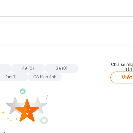
Chia sẻ nh
)
4
(
0
)
3
(
0
)
sản
Viết
1
(
0
)
Có hình ảnh