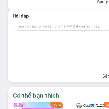
Sản p
Hỏi đáp
Sả
Có thể bạn thích
-
40
%
-
40
%
-
3