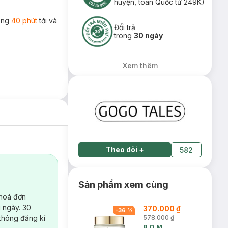
huyện, toàn Quốc từ 249K)
rong
40 phút
tới và
Đổi trả
trong
30 ngày
Xem thêm
Theo dõi
+
582
Sản phẩm xem cùng
 hoá đơn
 ngày. 30
370.000 ₫
-
36
%
không đăng kí
578.000 ₫
B.O.M