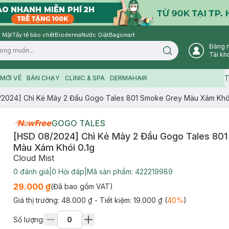
 Mặt
Tẩy tế bào chết
Bioderma
Nước Giặt
Bagsmart
Đăng 
Search icon
Tài kh
T
MỚI VỀ
BÁN CHẠY
CLINIC & SPA
DERMAHAIR
2024] Chì Kẻ Mày 2 Đầu Gogo Tales 801 Smoke Grey Màu Xám Khói
GOGO TALES
[HSD 08/2024] Chì Kẻ Mày 2 Đầu Gogo Tales 80
Màu Xám Khói 0.1g
Cloud Mist
0
đánh giá
|
0
Hỏi đáp
|
Mã sản phẩm:
422219989
29.000 ₫
(Đã bao gồm VAT)
Giá thị trường:
48.000 ₫
- Tiết kiệm:
19.000 ₫
(
40
%
)
Số lượng: