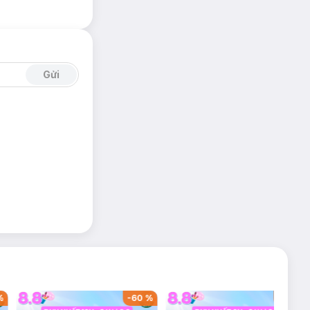
Gửi
%
-
60
%
-
42
%