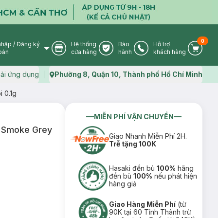
0
nhập
/
Đăng ký
Hệ thống
Bảo
Hỗ trợ
User Icon
Store Icon
Warranty Icon
Phone Icon
Cart I
oản
cửa hàng
hành
khách hàng
ải ứng dụng
Phường 8, Quận 10, Thành phố Hồ Chí Minh
Map icon
 0.1g
MIỄN PHÍ VẬN CHUYỂN
1 Smoke Grey
Giao Nhanh Miễn Phí 2H.
Trễ tặng 100K
Hasaki đền bù
100%
hãng
đền bù
100%
nếu phát hiện
hàng giả
Giao Hàng Miễn Phí
(từ
90K tại 60 Tỉnh Thành trừ