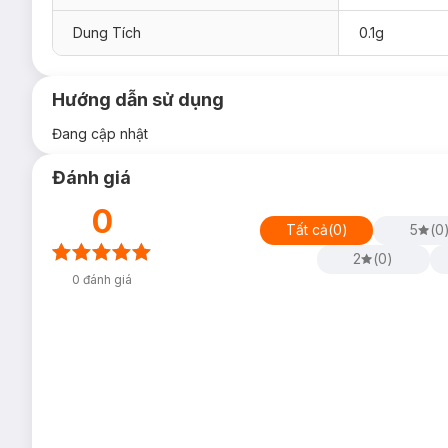
Dung Tích
0.1g
Hướng dẫn sử dụng
Đang cập nhật
Đánh giá
0
Tất cả
(
0
)
5
(
0
2
(
0
)
0
đánh giá