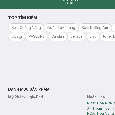
Clinic
TOP TÌM KIẾM
Kem Chống Nắng
Nước Tẩy Trang
Kem Dưỡng Ẩm
Obagi
VASELINE
Carslan
cerave
olay
toner k
DANH MỤC SẢN PHẨM
Mỹ Phẩm High-End
Nước Hoa
Nước Hoa Nữ
Nư
Xịt Thơm Toàn 
Nước Hoa Vùng 