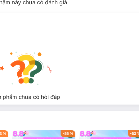
hẩm này chưa có đánh giá
n phẩm chưa có hỏi đáp
3
%
-
55
%
-
53