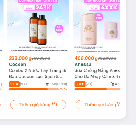
238.000 ₫
406.000 ₫
590.000 ₫
702.000 ₫
Cocoon
Anessa
m
Combo 2 Nước Tẩy Trang Bí
Sữa Chống Nắng Anessa
Đao Cocoon Làm Sạch &
Cho Da Nhạy Cảm & Trẻ Em
Giảm Dầu 500ml
60ml (Mới)
g
(57)
1.6k/tháng
(23)
436/tháng
5.0
5.0
%
78
%
64
%
Thêm giỏ hàng
Thêm giỏ hàng