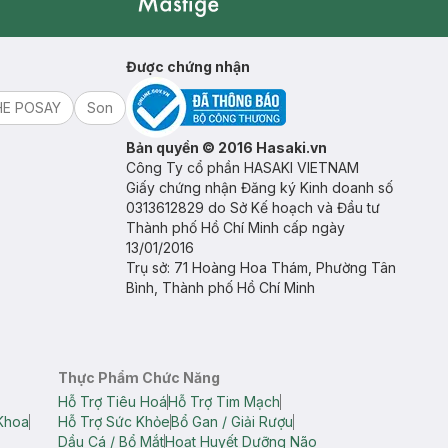
Mastige
Được chứng nhận
HE POSAY
Son
Bản quyền © 2016 Hasaki.vn
Công Ty cổ phần HASAKI VIETNAM
Giấy chứng nhận Đăng ký Kinh doanh số
0313612829 do Sở Kế hoạch và Đầu tư
Thành phố Hồ Chí Minh cấp ngày
13/01/2016
Trụ sở: 71 Hoàng Hoa Thám, Phường Tân
Bình, Thành phố Hồ Chí Minh
Thực Phẩm Chức Năng
Hỗ Trợ Tiêu Hoá
Hỗ Trợ Tim Mạch
Khoa
Hỗ Trợ Sức Khỏe
Bổ Gan / Giải Rượu
Dầu Cá / Bổ Mắt
Hoạt Huyết Dưỡng Não