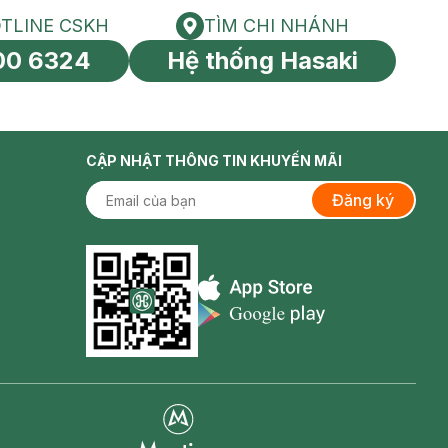
TLINE CSKH
TÌM CHI NHÁNH
HOTLINE CSKH
Tìm chi nhánh
00 6324
Hệ thống Hasaki
tín toàn cầu
CẬP NHẬT THÔNG TIN KHUYẾN MÃI
Đăng ký
Appstore icon
Goolge Play icon