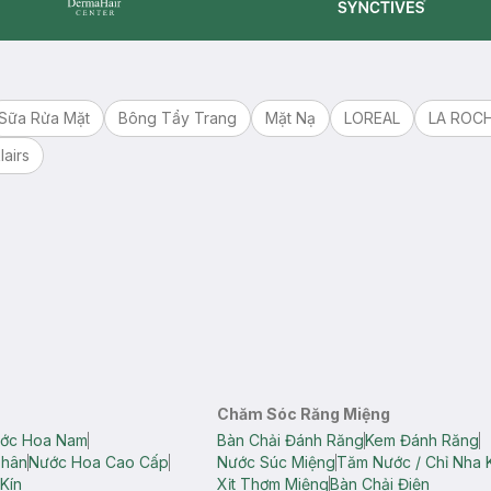
Synctives
Dermahair
Sữa Rửa Mặt
Bông Tẩy Trang
Mặt Nạ
LOREAL
LA ROC
lairs
Chăm Sóc Răng Miệng
ớc Hoa Nam
Bàn Chải Đánh Răng
Kem Đánh Răng
Thân
Nước Hoa Cao Cấp
Nước Súc Miệng
Tăm Nước / Chỉ Nha 
Kín
Xịt Thơm Miệng
Bàn Chải Điện