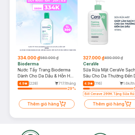
334.000 ₫
327.000 ₫
560.000 ₫
490.000 ₫
Bioderma
CeraVe
rma
Nước Tẩy Trang Bioderma
Sữa Rửa Mặt CeraVe Sạc
m
Dành Cho Da Dầu & Hỗn Hợp
Sâu Cho Da Thường Đến 
500ml
Dầu 473ml
/tháng
(228)
717/tháng
(116)
1.6k/t
4.9
4.9
56
%
29
%
Bill Cerave 299K Tặng Sữa Rử
Mặt Cerave 30ml (SL có hạn)
Thêm giỏ hàng
Thêm giỏ hàng