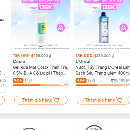
135.000 ₫
135.000 ₫
298.000 ₫
289.000 ₫
Cosrx
L'Oreal
h
Gel Rửa Mặt Cosrx Tràm Trà,
Nước Tẩy Trang L'Oreal Là
Da
0.5% BHA Có Độ pH Thấp
Sạch Sâu Trang Điểm 400ml
150ml
háng
(173)
(298)
984/thán
5.0
4.8
13
%
57
%
45
a
Thêm giỏ hàng
Thêm giỏ hàng