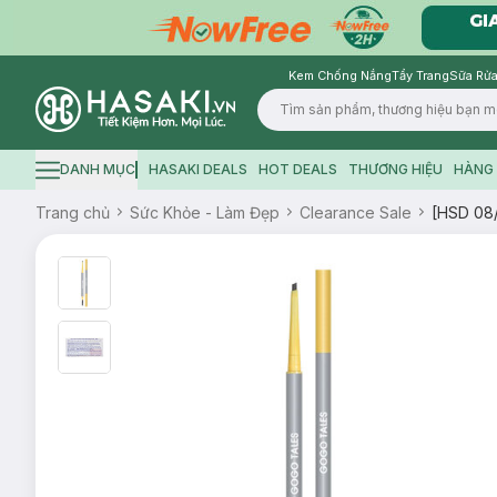
Kem Chống Nắng
Tẩy Trang
Sữa Rửa
Logo
DANH MỤC
HASAKI DEALS
HOT DEALS
THƯƠNG HIỆU
HÀNG 
Hamburger icon
Trang chủ
Sức Khỏe - Làm Đẹp
Clearance Sale
[HSD 08/