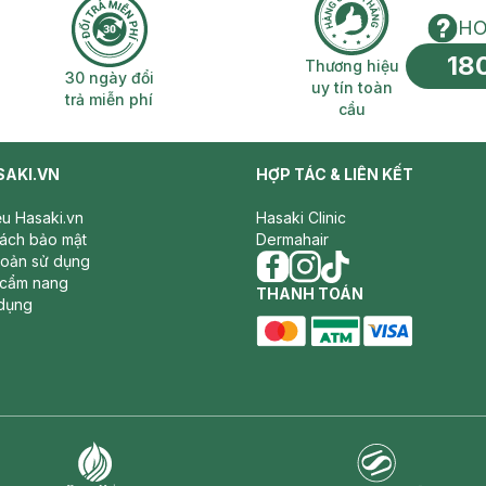
HO
18
n phí 2H
30 ngày đổi trả miễn phí
Thương hiệu uy 
Thương hiệu
30 ngày đổi
uy tín toàn
trả miễn phí
cầu
SAKI.VN
HỢP TÁC & LIÊN KẾT
iệu Hasaki.vn
Hasaki Clinic
sách bảo mật
Dermahair
hoản sử dụng
 cẩm nang
facebook
THANH TOÁN
instagram
tiktok
dụng
master card
ATM card
visa card