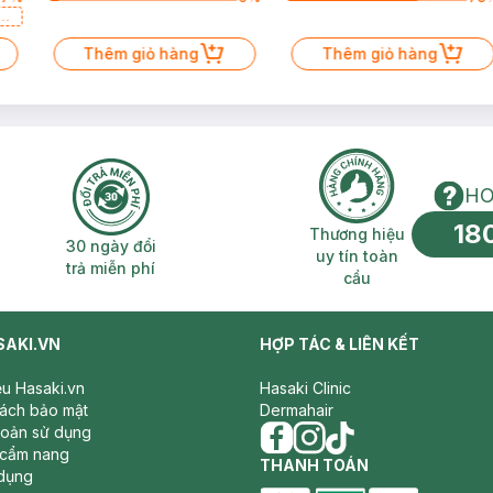
a
Thêm giỏ hàng
Thêm giỏ hàng
HO
18
n phí 2H
30 ngày đổi trả miễn phí
Thương hiệu uy 
Thương hiệu
30 ngày đổi
uy tín toàn
trả miễn phí
cầu
SAKI.VN
HỢP TÁC & LIÊN KẾT
iệu Hasaki.vn
Hasaki Clinic
sách bảo mật
Dermahair
hoản sử dụng
 cẩm nang
facebook
THANH TOÁN
instagram
tiktok
dụng