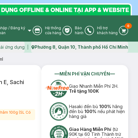
0
nhập
/
Đăng ký
Hệ thống
Bảo
Hỗ trợ
User Icon
Store Icon
Warranty Icon
Phone Icon
Cart I
oản
cửa hàng
hành
khách hàng
ải ứng dụng
Phường 8, Quận 10, Thành phố Hồ Chí Minh
Map icon
ml
MIỄN PHÍ VẬN CHUYỂN
 E, Sachi
Giao Nhanh Miễn Phí 2H.
Trễ tặng 100K
Hasaki đền bù
100%
hãng
đền bù
100%
nếu phát hiện
 Thâm 100g (SL Có
hàng giả
Giao Hàng Miễn Phí
(từ
90K tại 60 Tỉnh Thành trừ