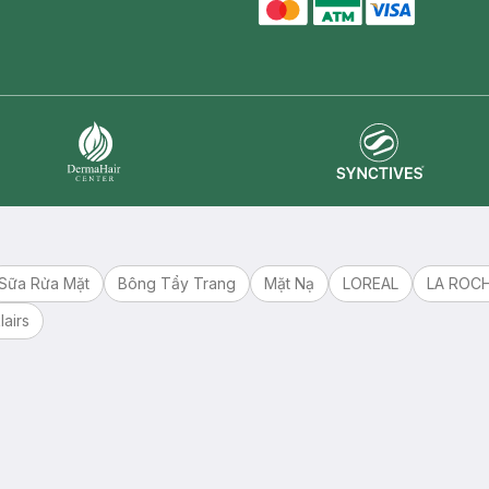
master card
ATM card
visa card
Synctives
Dermahair
Sữa Rửa Mặt
Bông Tẩy Trang
Mặt Nạ
LOREAL
LA ROC
lairs