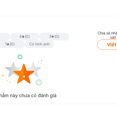
Chia sẻ nh
)
4
(
0
)
3
(
0
)
sản
Viết
1
(
0
)
Có hình ảnh
hẩm này chưa có đánh giá