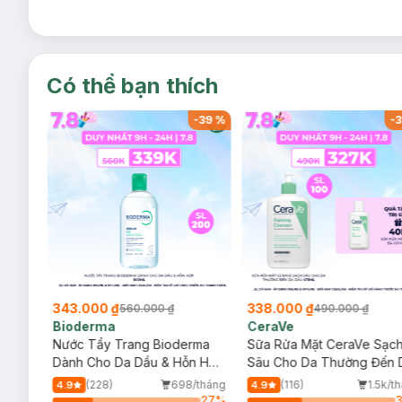
Có thể bạn thích
-
38
%
-
39
%
-
3
343.000 ₫
338.000 ₫
560.000 ₫
490.000 ₫
Bioderma
CeraVe
rma
Nước Tẩy Trang Bioderma
Sữa Rửa Mặt CeraVe Sạc
m
Dành Cho Da Dầu & Hỗn Hợp
Sâu Cho Da Thường Đến 
500ml
Dầu 473ml
/tháng
(228)
698/tháng
(116)
1.5k/t
4.9
4.9
64
%
27
%