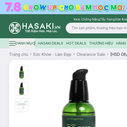
Kem Chống Nắng
Tẩy Trang
Sữa Rửa
Logo
DANH MỤC
HASAKI DEALS
HOT DEALS
THƯƠNG HIỆU
HÀNG 
Hamburger icon
Trang chủ
Sức Khỏe - Làm Đẹp
Clearance Sale
[HSD 08/