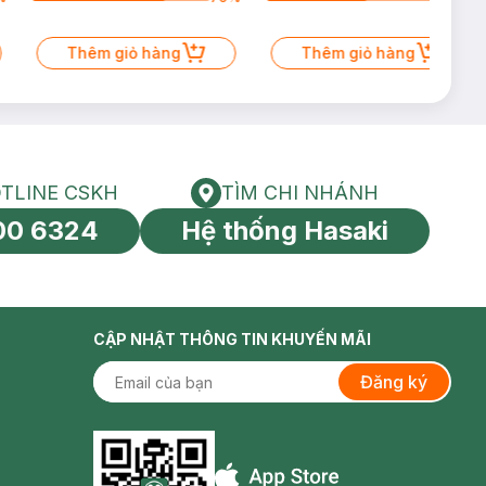
Thêm giỏ hàng
Thêm giỏ hàng
TLINE CSKH
TÌM CHI NHÁNH
HOTLINE CSKH
Tìm chi nhánh
00 6324
Hệ thống Hasaki
tín toàn cầu
CẬP NHẬT THÔNG TIN KHUYẾN MÃI
Đăng ký