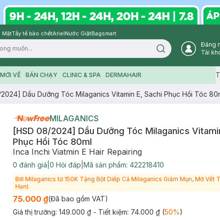
 Mặt
Tẩy tế bào chết
Ariel
Nước Giặt
Bagsmart
Đăng 
Search icon
Tài kh
T
MỚI VỀ
BÁN CHẠY
CLINIC & SPA
DERMAHAIR
2024] Dầu Dưỡng Tóc Milaganics Vitamin E, Sachi Phục Hồi Tóc 80
MILAGANICS
[HSD 08/2024] Dầu Dưỡng Tóc Milaganics Vitamin
Phục Hồi Tóc 80ml
Inca Inchi Viatmin E Hair Repairing
0
đánh giá
|
0
Hỏi đáp
|
Mã sản phẩm:
422218410
Bill Milaganics từ 150K Tặng Bột Diếp Cá Milaganics Giảm Mụn, Mờ Vết
Hạn)
75.000 ₫
(Đã bao gồm VAT)
Giá thị trường:
149.000 ₫
- Tiết kiệm:
74.000 ₫
(
50
%
)