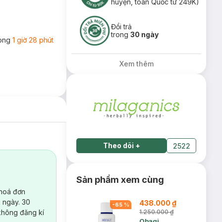
huyện, toàn Quốc từ 249K)
Đổi trả
trong
30 ngày
rong
1 giờ 28 phút
Xem thêm
Theo dõi
+
2522
Sản phẩm xem cùng
 hoá đơn
 ngày. 30
438.000 ₫
-
65
%
không đăng kí
1.250.000 ₫
Obagi