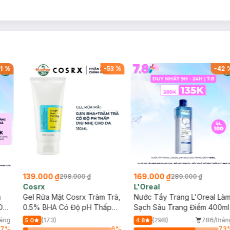
1
%
-
53
%
-
42
139.000 ₫
169.000 ₫
298.000 ₫
289.000 ₫
Cosrx
L'Oreal
h
Gel Rửa Mặt Cosrx Tràm Trà,
Nước Tẩy Trang L'Oreal Là
Da
0.5% BHA Có Độ pH Thấp
Sạch Sâu Trang Điểm 400ml
150ml
háng
(173)
(298)
786/thán
5.0
4.8
37
%
6
%
73