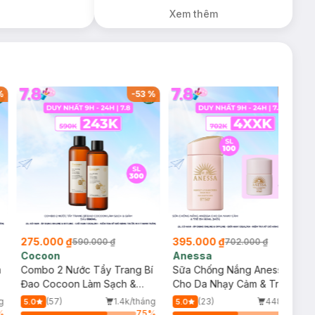
Diếp Cá
Xem thêm
Milaganics Giảm
Mụn, Mờ Vết
Thâm 100g (SL
Có Hạn)
%
-
53
%
-
44
%
275.000 ₫
395.000 ₫
590.000 ₫
702.000 ₫
Cocoon
Anessa
m
Combo 2 Nước Tẩy Trang Bí
Sữa Chống Nắng Anessa
Đao Cocoon Làm Sạch &
Cho Da Nhạy Cảm & Trẻ Em
Giảm Dầu 500ml
60ml (Mới)
g
(57)
1.4k/tháng
(23)
448/tháng
5.0
5.0
%
75
%
56
%