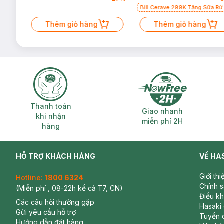
Bill Cerave 299K Tặng Sữa Rử
Mặt Cerave 30ml (SL có hạn)
Thêm giỏ hàng
Thêm giỏ hàng
Thanh toán khi nhận hàng
Giao nhanh miễ
Thanh toán
Giao nhanh
khi nhận
miễn phí 2H
hàng
HỖ TRỢ KHÁCH HÀNG
VỀ HA
Giới th
Hotline:
1800 6324
Chính 
(Miễn phí , 08-22h kể cả T7, CN)
Điều k
Các câu hỏi thường gặp
Hasaki
Gửi yêu cầu hỗ trợ
Tuyển 
Hướng dẫn đặt hàng