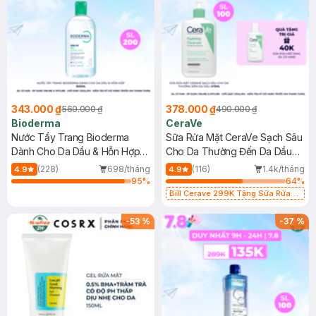
343.000 ₫
378.000 ₫
560.000 ₫
490.000 ₫
Bioderma
CeraVe
Nước Tẩy Trang Bioderma
Sữa Rửa Mặt CeraVe Sạch Sâu
Dành Cho Da Dầu & Hỗn Hợp
Cho Da Thường Đến Da Dầu
500ml
473ml
(228)
698/tháng
(116)
1.4k/tháng
4.9
4.9
95
%
64
%
Bill Cerave 299K Tặng Sữa Rửa
Mặt Cerave 30ml (SL có hạn)
-
53
%
-
37
%