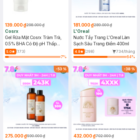
139.000 ₫
181.000 ₫
298.000 ₫
289.000 ₫
Cosrx
L'Oreal
Gel Rửa Mặt Cosrx Tràm Trà,
Nước Tẩy Trang L'Oreal Làm
0.5% BHA Có Độ pH Thấp
Sạch Sâu Trang Điểm 400ml
150ml
(173)
(298)
734/tháng
5.0
4.8
7
%
64
%
-
53
%
-
38
%
275.000 ₫
432.000 ₫
590.000 ₫
702.000 ₫