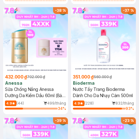
Chống Nắng Cho Da Nhạy Cảm
Gel rửa mặt da dầu nhạy cảm 50ml
SPF 50+ 20ml (SL Có Hạn)
(SL có hạn)
-
38
%
-
37
%
432.000 ₫
351.000 ₫
702.000 ₫
560.000 ₫
Anessa
Bioderma
Sữa Chống Nắng Anessa
Nước Tẩy Trang Bioderma
Dưỡng Da Kiềm Dầu 60ml (Bản
Dành Cho Da Nhạy Cảm 500ml
Mới)
(44)
499/tháng
(228)
832/tháng
4.9
4.9
34
%
93
%
-
39
%
-
23
%