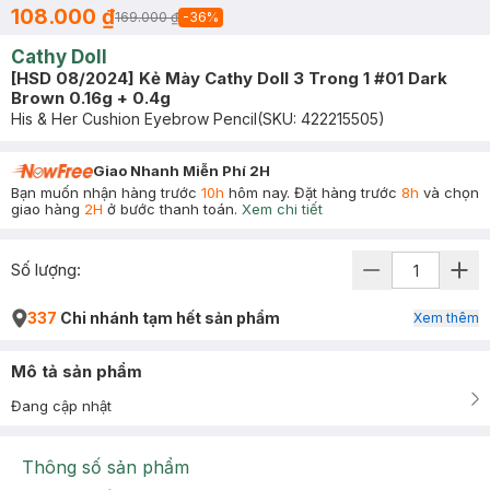
108.000 ₫
169.000 ₫
-
36
%
Cathy Doll
[HSD 08/2024] Kẻ Mày Cathy Doll 3 Trong 1 #01 Dark
Brown 0.16g + 0.4g
His & Her Cushion Eyebrow Pencil
(SKU:
422215505
)
Giao Nhanh Miễn Phí 2H
Bạn muốn nhận hàng trước
10h
hôm nay. Đặt hàng trước
8h
và chọn
giao hàng
2H
ở bước thanh toán.
Xem chi tiết
Số lượng:
337
Chi nhánh tạm hết sản phẩm
Xem thêm
Mô tả sản phẩm
Đang cập nhật
Thông số sản phẩm