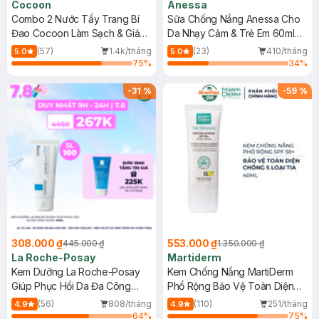
Cocoon
Anessa
Combo 2 Nước Tẩy Trang Bí
Sữa Chống Nắng Anessa Cho
Đao Cocoon Làm Sạch & Giảm
Da Nhạy Cảm & Trẻ Em 60ml
Dầu 500ml
(Mới)
(57)
1.4k/tháng
(23)
410/tháng
5.0
5.0
75
%
34
%
-
31
%
-
59
%
308.000 ₫
553.000 ₫
445.000 ₫
1.350.000 ₫
La Roche-Posay
Martiderm
Kem Dưỡng La Roche-Posay
Kem Chống Nắng MartiDerm
Giúp Phục Hồi Da Đa Công
Phổ Rộng Bảo Vệ Toàn Diện
Dụng 40ml
40ml
(56)
808/tháng
(110)
251/tháng
4.9
4.9
64
%
75
%