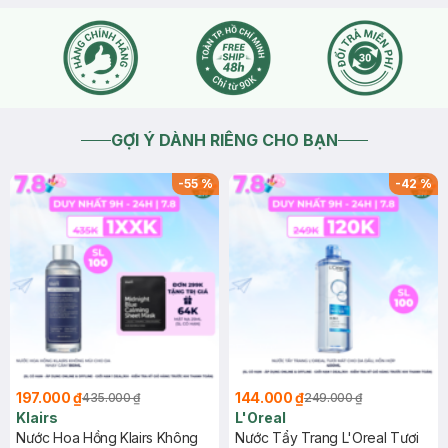
GỢI Ý DÀNH RIÊNG CHO BẠN
-
55
%
-
42
%
197.000 ₫
144.000 ₫
435.000 ₫
249.000 ₫
Klairs
L'Oreal
Nước Hoa Hồng Klairs Không
Nước Tẩy Trang L'Oreal Tươi