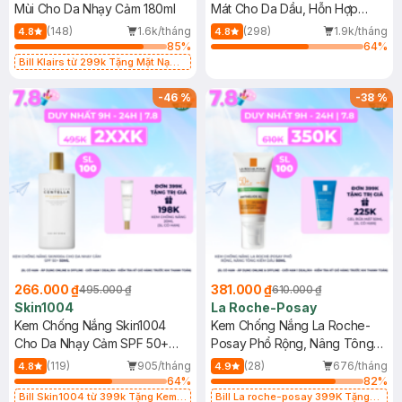
Mùi Cho Da Nhạy Cảm 180ml
Mát Cho Da Dầu, Hỗn Hợp
400ml
(148)
1.6k/tháng
(298)
1.9k/tháng
4.8
4.8
85
%
64
%
Bill Klairs từ 299k Tặng Mặt Nạ
Làm Dịu Da & Kiểm Soát Dầu Nhờn
25ml (SL Có Hạn)
-
46
%
-
38
%
266.000 ₫
381.000 ₫
495.000 ₫
610.000 ₫
Skin1004
La Roche-Posay
Kem Chống Nắng Skin1004
Kem Chống Nắng La Roche-
Cho Da Nhạy Cảm SPF 50+
Posay Phổ Rộng, Nâng Tông
50ml
Kiềm Dầu 50ml
(119)
905/tháng
(28)
676/tháng
4.8
4.9
64
%
82
%
Bill Skin1004 từ 399k Tặng Kem
Bill La roche-posay 399K Tặng