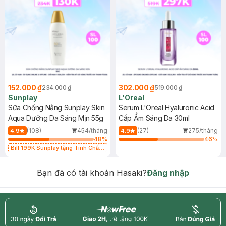
152.000 ₫
302.000 ₫
234.000 ₫
519.000 ₫
Sunplay
L'Oreal
Sữa Chống Nắng Sunplay Skin
Serum L'Oreal Hyaluronic Acid
Aqua Dưỡng Da Sáng Mịn 55g
Cấp Ẩm Sáng Da 30ml
(108)
454/tháng
(27)
275/tháng
4.9
4.9
48
%
46
%
Bill 199K Sunplay tặng Tinh Chất
Chống Nắng 7g trị giá 30K (SL có
hạn)
Bạn đã có tài khoản Hasaki?
Đăng nhập