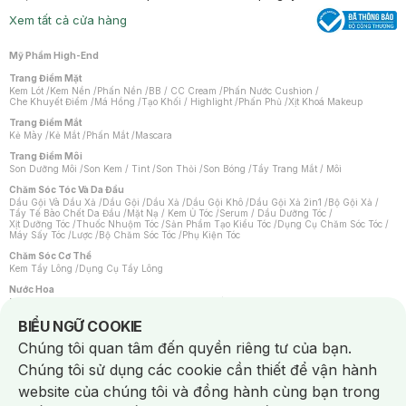
Xem tất cả cửa hàng
Mỹ Phẩm High-End
Trang Điểm Mặt
Kem Lót
/
Kem Nền
/
Phấn Nền
/
BB / CC Cream
/
Phấn Nước Cushion
/
Che Khuyết Điểm
/
Má Hồng
/
Tạo Khối / Highlight
/
Phấn Phủ
/
Xịt Khoá Makeup
Trang Điểm Mắt
Kẻ Mày
/
Kẻ Mắt
/
Phấn Mắt
/
Mascara
Trang Điểm Môi
Son Dưỡng Môi
/
Son Kem / Tint
/
Son Thỏi
/
Son Bóng
/
Tẩy Trang Mắt / Môi
Chăm Sóc Tóc Và Da Đầu
Dầu Gội Và Dầu Xả
/
Dầu Gội
/
Dầu Xả
/
Dầu Gội Khô
/
Dầu Gội Xả 2in1
/
Bộ Gội Xả
/
Tẩy Tế Bào Chết Da Đầu
/
Mặt Nạ / Kem Ủ Tóc
/
Serum / Dầu Dưỡng Tóc
/
Xịt Dưỡng Tóc
/
Thuốc Nhuộm Tóc
/
Sản Phẩm Tạo Kiểu Tóc
/
Dụng Cụ Chăm Sóc Tóc
/
Máy Sấy Tóc
/
Lược
/
Bộ Chăm Sóc Tóc
/
Phụ Kiện Tóc
Chăm Sóc Cơ Thể
Kem Tẩy Lông
/
Dụng Cụ Tẩy Lông
Nước Hoa
Nước Hoa Nữ
/
Nước Hoa Nam
/
Nước Hoa Cao Cấp
/
Xịt Thơm Toàn Thân
/
Nước Hoa Vùng Kín
Notice about cookies usage
BIỂU NGỮ COOKIE
Chăm Sóc Cá Nhân
Chúng tôi quan tâm đến quyền riêng tư của bạn.
Chống Muỗi
/
Khẩu Trang
/
Máy Massage
/
Mặt Nạ Xông Hơi
/
Nước Rửa Tay
/
Sản Phẩm Chăm Sóc Khác
/
Bàn Chải Đánh Răng
/
Bàn Chải Điện
/
Chúng tôi sử dụng các cookie cần thiết để vận hành
Hỗ Trợ Trắng Răng
/
Kem Đánh Răng
/
Máy Tăm Nước
/
Nước Súc Miệng
/
Tăm / Chỉ Nha Khoa
/
Xịt Thơm Miệng
/
Dung Dịch Vệ Sinh
/
Dưỡng Vùng Kín
/
website của chúng tôi và đồng hành cùng bạn trong
Khăn Ướt Vệ Sinh Vùng Kín
/
Băng Vệ Sinh
/
Tampon
/
Bọt Cạo Râu
/
Dao Cạo Râu
/
Máy Cạo Râu