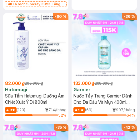
Bill La roche-posay 399K Tặng
Gel rửa mặt da dầu nhạy cảm 50ml
(SL có hạn)
-
60
%
-
36
%
82.000 ₫
133.000 ₫
205.000 ₫
209.000 ₫
Hatomugi
Garnier
Sữa Tắm Hatomugi Dưỡng Ẩm
Nước Tẩy Trang Garnier Dành
Chiết Xuất Ý Dĩ 800ml
Cho Da Dầu Và Mụn 400ml
(Mới)
(123)
714/tháng
(69)
907/tháng
4.9
4.9
52
%
64
%
-
35
%
-
42
%