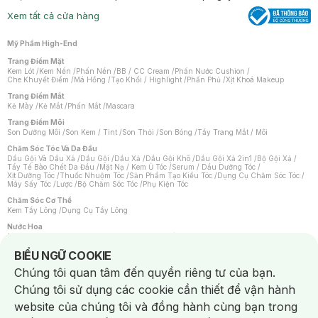
Xem tất cả cửa hàng
Mỹ Phẩm High-End
Trang Điểm Mặt
Kem Lót
/
Kem Nền
/
Phấn Nền
/
BB / CC Cream
/
Phấn Nước Cushion
/
Che Khuyết Điểm
/
Má Hồng
/
Tạo Khối / Highlight
/
Phấn Phủ
/
Xịt Khoá Makeup
Trang Điểm Mắt
Kẻ Mày
/
Kẻ Mắt
/
Phấn Mắt
/
Mascara
Trang Điểm Môi
Son Dưỡng Môi
/
Son Kem / Tint
/
Son Thỏi
/
Son Bóng
/
Tẩy Trang Mắt / Môi
Chăm Sóc Tóc Và Da Đầu
Dầu Gội Và Dầu Xả
/
Dầu Gội
/
Dầu Xả
/
Dầu Gội Khô
/
Dầu Gội Xả 2in1
/
Bộ Gội Xả
/
Tẩy Tế Bào Chết Da Đầu
/
Mặt Nạ / Kem Ủ Tóc
/
Serum / Dầu Dưỡng Tóc
/
Xịt Dưỡng Tóc
/
Thuốc Nhuộm Tóc
/
Sản Phẩm Tạo Kiểu Tóc
/
Dụng Cụ Chăm Sóc Tóc
/
Máy Sấy Tóc
/
Lược
/
Bộ Chăm Sóc Tóc
/
Phụ Kiện Tóc
Chăm Sóc Cơ Thể
Kem Tẩy Lông
/
Dụng Cụ Tẩy Lông
Nước Hoa
Nước Hoa Nữ
/
Nước Hoa Nam
/
Nước Hoa Cao Cấp
/
Xịt Thơm Toàn Thân
/
Nước Hoa Vùng Kín
Notice about cookies usage
BIỂU NGỮ COOKIE
Chăm Sóc Cá Nhân
Chúng tôi quan tâm đến quyền riêng tư của bạn.
Chống Muỗi
/
Khẩu Trang
/
Máy Massage
/
Mặt Nạ Xông Hơi
/
Nước Rửa Tay
/
Sản Phẩm Chăm Sóc Khác
/
Bàn Chải Đánh Răng
/
Bàn Chải Điện
/
Chúng tôi sử dụng các cookie cần thiết để vận hành
Hỗ Trợ Trắng Răng
/
Kem Đánh Răng
/
Máy Tăm Nước
/
Nước Súc Miệng
/
Tăm / Chỉ Nha Khoa
/
Xịt Thơm Miệng
/
Dung Dịch Vệ Sinh
/
Dưỡng Vùng Kín
/
website của chúng tôi và đồng hành cùng bạn trong
Khăn Ướt Vệ Sinh Vùng Kín
/
Băng Vệ Sinh
/
Tampon
/
Bọt Cạo Râu
/
Dao Cạo Râu
/
Máy Cạo Râu