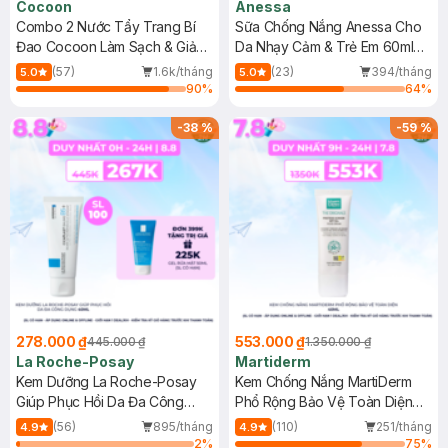
Cocoon
Anessa
Combo 2 Nước Tẩy Trang Bí
Sữa Chống Nắng Anessa Cho
Đao Cocoon Làm Sạch & Giảm
Da Nhạy Cảm & Trẻ Em 60ml
Dầu 500ml
(Mới)
(57)
1.6k/tháng
(23)
394/tháng
5.0
5.0
90
%
64
%
-
38
%
-
59
%
278.000 ₫
553.000 ₫
445.000 ₫
1.350.000 ₫
La Roche-Posay
Martiderm
Kem Dưỡng La Roche-Posay
Kem Chống Nắng MartiDerm
Giúp Phục Hồi Da Đa Công
Phổ Rộng Bảo Vệ Toàn Diện
Dụng 40ml
40ml
(56)
895/tháng
(110)
251/tháng
4.9
4.9
2
%
75
%