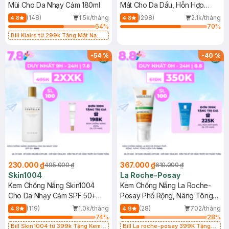
Mùi Cho Da Nhạy Cảm 180ml
Mát Cho Da Dầu, Hỗn Hợp
400ml
(148)
1.5k/tháng
(298)
2.1k/tháng
4.8
4.8
64
%
70
%
Bill Klairs từ 299k Tặng Mặt Nạ
Làm Dịu Da & Kiểm Soát Dầu Nhờn
25ml (SL Có Hạn)
-
54
%
-
40
%
230.000 ₫
367.000 ₫
495.000 ₫
610.000 ₫
Skin1004
La Roche-Posay
Kem Chống Nắng Skin1004
Kem Chống Nắng La Roche-
Cho Da Nhạy Cảm SPF 50+
Posay Phổ Rộng, Nâng Tông
50ml
Kiềm Dầu 50ml
(119)
1.0k/tháng
(28)
702/tháng
4.8
4.9
74
%
28
%
Bill Skin1004 từ 399k Tặng Kem
Bill La roche-posay 399K Tặng