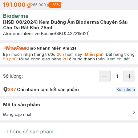
191.000 ₫
265.000 ₫
-
28
%
Bioderma
[HSD 08/2024] Kem Dưỡng Ẩm Bioderma Chuyên Sâu
Cho Da Rất Khô 75ml
Atoderm Intensive Baume
(SKU:
422215621
)
Giao Nhanh Miễn Phí 2H
Bạn muốn nhận hàng trước
20h
hôm nay (
Miễn phí
). Đặt hàng trong
50 phút
tới và chọn giao hàng
2H
ở bước thanh toán.
Xem chi tiết
Số lượng:
337
Chi nhánh tạm hết sản phẩm
Xem thêm
Mô tả sản phẩm
Đang cập nhật
Thông số sản phẩm