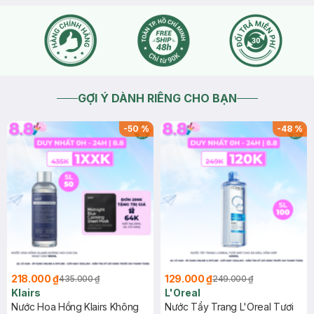
GỢI Ý DÀNH RIÊNG CHO BẠN
-
50
%
-
48
%
218.000 ₫
129.000 ₫
435.000 ₫
249.000 ₫
Klairs
L'Oreal
Nước Hoa Hồng Klairs Không
Nước Tẩy Trang L'Oreal Tươi