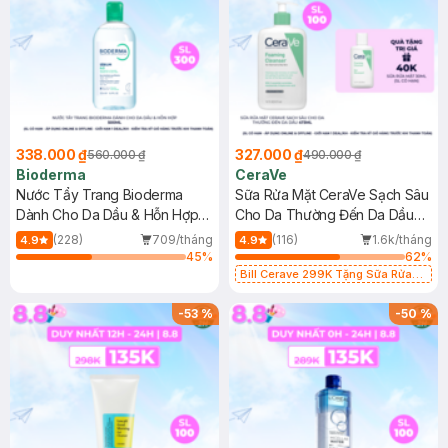
338.000 ₫
327.000 ₫
560.000 ₫
490.000 ₫
Bioderma
CeraVe
Nước Tẩy Trang Bioderma
Sữa Rửa Mặt CeraVe Sạch Sâu
Dành Cho Da Dầu & Hỗn Hợp
Cho Da Thường Đến Da Dầu
500ml
473ml
(228)
709/tháng
(116)
1.6k/tháng
4.9
4.9
45
%
62
%
Bill Cerave 299K Tặng Sữa Rửa
Mặt Cerave 30ml (SL có hạn)
-
53
%
-
50
%