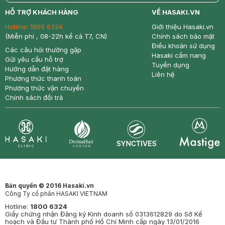
return
nowfree
price
HỖ TRỢ KHÁCH HÀNG
VỀ HASAKI.VN
Hotline:
1800 6324
Giới thiệu Hasaki.vn
(Miễn phí , 08-22h kể cả T7, CN)
Chính sách bảo mật
Điều khoản sử dụng
Các câu hỏi thường gặp
Hasaki cẩm nang
Gửi yêu cầu hỗ trợ
Tuyển dụng
Hướng dẫn đặt hàng
Liên hệ
Phương thức thanh toán
Phương thức vận chuyển
Chính sách đổi trả
Synctives
Clinic
Dermahair
Mastige
Bản quyền © 2016 Hasaki.vn
Công Ty cổ phần HASAKI VIETNAM
Hotline:
1800 6324
Giấy chứng nhận Đăng ký Kinh doanh số 0313612829 do Sở Kế
hoạch và Đầu tư Thành phố Hồ Chí Minh cấp ngày 13/01/2016