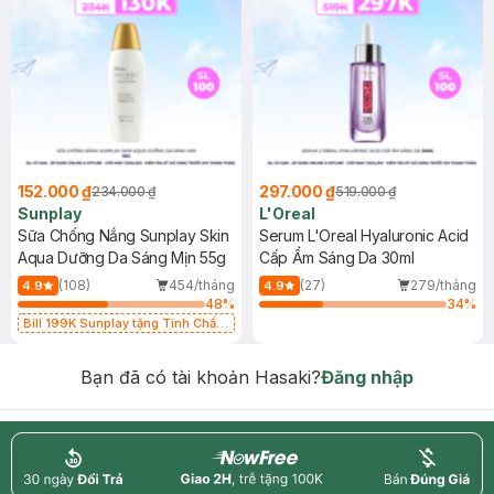
152.000 ₫
297.000 ₫
234.000 ₫
519.000 ₫
Sunplay
L'Oreal
Sữa Chống Nắng Sunplay Skin
Serum L'Oreal Hyaluronic Acid
Aqua Dưỡng Da Sáng Mịn 55g
Cấp Ẩm Sáng Da 30ml
(108)
454/tháng
(27)
279/tháng
4.9
4.9
48
%
34
%
Bill 199K Sunplay tặng Tinh Chất
Chống Nắng 7g trị giá 30K (SL có
hạn)
Bạn đã có tài khoản Hasaki?
Đăng nhập