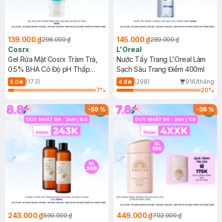
139.000 ₫
145.000 ₫
298.000 ₫
289.000 ₫
Cosrx
L'Oreal
Gel Rửa Mặt Cosrx Tràm Trà,
Nước Tẩy Trang L'Oreal Làm
0.5% BHA Có Độ pH Thấp
Sạch Sâu Trang Điểm 400ml
150ml
(173)
(298)
916/tháng
5.0
4.8
7
%
20
%
-
59
%
-
36
%
243.000 ₫
449.000 ₫
590.000 ₫
702.000 ₫