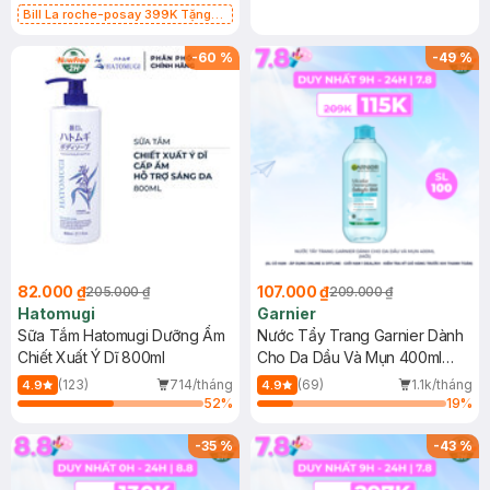
Bill La roche-posay 399K Tặng
Gel rửa mặt da dầu nhạy cảm 50ml
(SL có hạn)
-
60
%
-
49
%
82.000 ₫
107.000 ₫
205.000 ₫
209.000 ₫
Hatomugi
Garnier
Sữa Tắm Hatomugi Dưỡng Ẩm
Nước Tẩy Trang Garnier Dành
Chiết Xuất Ý Dĩ 800ml
Cho Da Dầu Và Mụn 400ml
(Mới)
(123)
714/tháng
(69)
1.1k/tháng
4.9
4.9
52
%
19
%
-
35
%
-
43
%