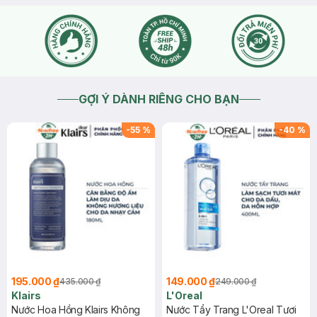
GỢI Ý DÀNH RIÊNG CHO BẠN
-
55
%
-
40
%
195.000 ₫
149.000 ₫
435.000 ₫
249.000 ₫
Klairs
L'Oreal
Nước Hoa Hồng Klairs Không
Nước Tẩy Trang L'Oreal Tươi