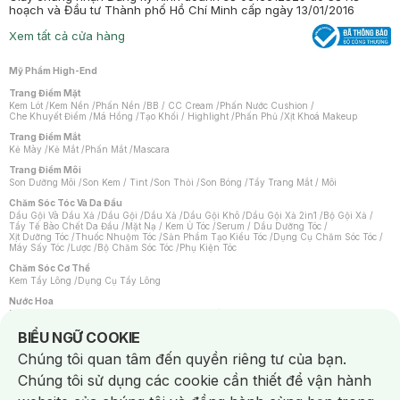
hoạch và Đầu tư Thành phố Hồ Chí Minh cấp ngày 13/01/2016
Xem tất cả cửa hàng
Mỹ Phẩm High-End
Trang Điểm Mặt
Kem Lót
/
Kem Nền
/
Phấn Nền
/
BB / CC Cream
/
Phấn Nước Cushion
/
Che Khuyết Điểm
/
Má Hồng
/
Tạo Khối / Highlight
/
Phấn Phủ
/
Xịt Khoá Makeup
Trang Điểm Mắt
Kẻ Mày
/
Kẻ Mắt
/
Phấn Mắt
/
Mascara
Trang Điểm Môi
Son Dưỡng Môi
/
Son Kem / Tint
/
Son Thỏi
/
Son Bóng
/
Tẩy Trang Mắt / Môi
Chăm Sóc Tóc Và Da Đầu
Dầu Gội Và Dầu Xả
/
Dầu Gội
/
Dầu Xả
/
Dầu Gội Khô
/
Dầu Gội Xả 2in1
/
Bộ Gội Xả
/
Tẩy Tế Bào Chết Da Đầu
/
Mặt Nạ / Kem Ủ Tóc
/
Serum / Dầu Dưỡng Tóc
/
Xịt Dưỡng Tóc
/
Thuốc Nhuộm Tóc
/
Sản Phẩm Tạo Kiểu Tóc
/
Dụng Cụ Chăm Sóc Tóc
/
Máy Sấy Tóc
/
Lược
/
Bộ Chăm Sóc Tóc
/
Phụ Kiện Tóc
Chăm Sóc Cơ Thể
Kem Tẩy Lông
/
Dụng Cụ Tẩy Lông
Nước Hoa
Nước Hoa Nữ
/
Nước Hoa Nam
/
Nước Hoa Cao Cấp
/
Xịt Thơm Toàn Thân
/
Nước Hoa Vùng Kín
Notice about cookies usage
BIỂU NGỮ COOKIE
Chăm Sóc Cá Nhân
Chúng tôi quan tâm đến quyền riêng tư của bạn.
Chống Muỗi
/
Khẩu Trang
/
Máy Massage
/
Mặt Nạ Xông Hơi
/
Nước Rửa Tay
/
Sản Phẩm Chăm Sóc Khác
/
Bàn Chải Đánh Răng
/
Bàn Chải Điện
/
Chúng tôi sử dụng các cookie cần thiết để vận hành
Hỗ Trợ Trắng Răng
/
Kem Đánh Răng
/
Máy Tăm Nước
/
Nước Súc Miệng
/
Tăm / Chỉ Nha Khoa
/
Xịt Thơm Miệng
/
Dung Dịch Vệ Sinh
/
Dưỡng Vùng Kín
/