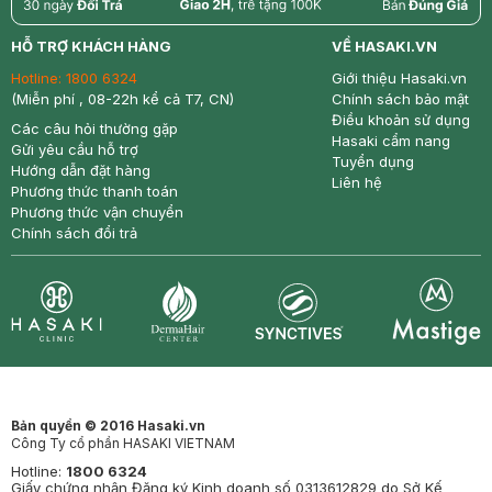
return
nowfree
price
HỖ TRỢ KHÁCH HÀNG
VỀ HASAKI.VN
Hotline:
1800 6324
Giới thiệu Hasaki.vn
(Miễn phí , 08-22h kể cả T7, CN)
Chính sách bảo mật
Điều khoản sử dụng
Các câu hỏi thường gặp
Hasaki cẩm nang
Gửi yêu cầu hỗ trợ
Tuyển dụng
Hướng dẫn đặt hàng
Liên hệ
Phương thức thanh toán
Phương thức vận chuyển
Chính sách đổi trả
Synctives
Clinic
Dermahair
Mastige
Bản quyền © 2016 Hasaki.vn
Công Ty cổ phần HASAKI VIETNAM
Hotline:
1800 6324
Giấy chứng nhận Đăng ký Kinh doanh số 0313612829 do Sở Kế