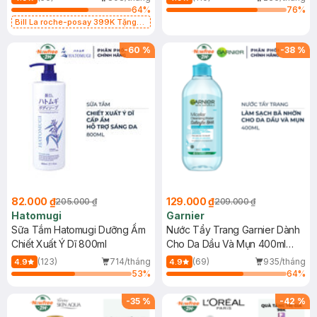
64
%
76
%
Bill La roche-posay 399K Tặng
Gel rửa mặt da dầu nhạy cảm 50ml
(SL có hạn)
-
60
%
-
38
%
82.000 ₫
129.000 ₫
205.000 ₫
209.000 ₫
Hatomugi
Garnier
Sữa Tắm Hatomugi Dưỡng Ẩm
Nước Tẩy Trang Garnier Dành
Chiết Xuất Ý Dĩ 800ml
Cho Da Dầu Và Mụn 400ml
(Mới)
(123)
714/tháng
(69)
935/tháng
4.9
4.9
53
%
64
%
-
35
%
-
42
%