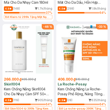
Mùi Cho Da Nhạy Cảm 180ml
Mát Cho Da Dầu, Hỗn Hợp
400ml
(148)
1.7k/tháng
(298)
1.8k/tháng
4.8
4.8
37
%
64
%
Bill Klairs từ 299k Tặng Mặt Nạ
Làm Dịu Da & Kiểm Soát Dầu Nhờn
25ml (SL Có Hạn)
-
46
%
-
33
%
266.000 ₫
406.000 ₫
495.000 ₫
610.000 ₫
Skin1004
La Roche-Posay
Kem Chống Nắng Skin1004
Kem Chống Nắng La Roche-
Cho Da Nhạy Cảm SPF 50+
Posay Phổ Rộng, Nâng Tông
50ml
Kiềm Dầu 50ml
(119)
905/tháng
(28)
635/tháng
4.8
4.9
64
%
64
%
Bill Skin1004 từ 399k Tặng Kem
Bill La roche-posay 399K Tặng