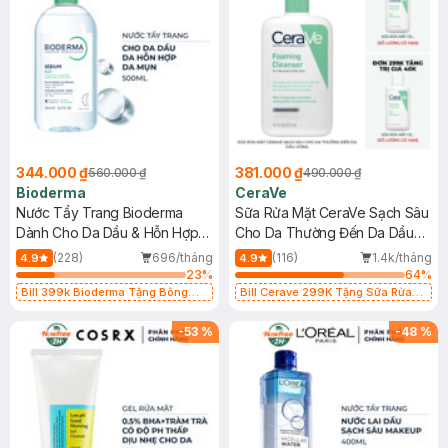
344.000 ₫
381.000 ₫
560.000 ₫
490.000 ₫
Bioderma
CeraVe
Nước Tẩy Trang Bioderma
Sữa Rửa Mặt CeraVe Sạch Sâu
Dành Cho Da Dầu & Hỗn Hợp
Cho Da Thường Đến Da Dầu
500ml
473ml
(228)
696/tháng
(116)
1.4k/tháng
4.9
4.9
23
%
64
%
Bill 399k Bioderma Tặng Bông
Bill Cerave 299K Tặng Sữa Rửa
Tẩy Trang Hộp 50 Miếng (SL có
Mặt Cerave 30ml (SL có hạn)
hạn)
-
53
%
-
48
%