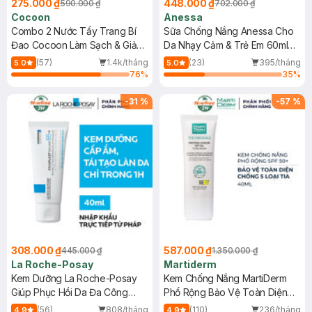
275.000 ₫
448.000 ₫
590.000 ₫
702.000 ₫
Cocoon
Anessa
Combo 2 Nước Tẩy Trang Bí
Sữa Chống Nắng Anessa Cho
Đao Cocoon Làm Sạch & Giảm
Da Nhạy Cảm & Trẻ Em 60ml
Dầu 500ml
(Mới)
(57)
1.4k/tháng
(23)
395/tháng
5.0
5.0
76
%
35
%
-
31
%
-
57
%
308.000 ₫
587.000 ₫
445.000 ₫
1.350.000 ₫
La Roche-Posay
Martiderm
Kem Dưỡng La Roche-Posay
Kem Chống Nắng MartiDerm
Giúp Phục Hồi Da Đa Công
Phổ Rộng Bảo Vệ Toàn Diện
Dụng 40ml
40ml
(56)
808/tháng
(110)
236/tháng
4.9
4.9