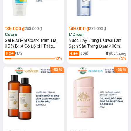
139.000 ₫
149.000 ₫
298.000 ₫
289.000 ₫
Cosrx
L'Oreal
Gel Rửa Mặt Cosrx Tràm Trà,
Nước Tẩy Trang L'Oreal Làm
0.5% BHA Có Độ pH Thấp
Sạch Sâu Trang Điểm 400ml
150ml
(173)
(298)
892/tháng
5.0
4.8
13
%
75
%
-
53
%
-
36
%