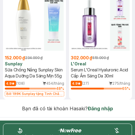
152.000 ₫
302.000 ₫
234.000 ₫
519.000 ₫
Sunplay
L'Oreal
Sữa Chống Nắng Sunplay Skin
Serum L'Oreal Hyaluronic Acid
Aqua Dưỡng Da Sáng Mịn 55g
Cấp Ẩm Sáng Da 30ml
(108)
454/tháng
(27)
275/tháng
4.9
4.9
48
%
65
%
Bill 199K Sunplay tặng Tinh Chất
Chống Nắng 7g trị giá 30K (SL có
hạn)
Bạn đã có tài khoản Hasaki?
Đăng nhập