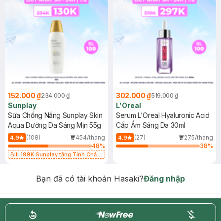
152.000 ₫
302.000 ₫
234.000 ₫
519.000 ₫
Sunplay
L'Oreal
Sữa Chống Nắng Sunplay Skin
Serum L'Oreal Hyaluronic Acid
Aqua Dưỡng Da Sáng Mịn 55g
Cấp Ẩm Sáng Da 30ml
(108)
454/tháng
(27)
275/tháng
4.9
4.9
48
%
38
%
Bill 199K Sunplay tặng Tinh Chất
Chống Nắng 7g trị giá 30K (SL có
hạn)
Bạn đã có tài khoản Hasaki?
Đăng nhập