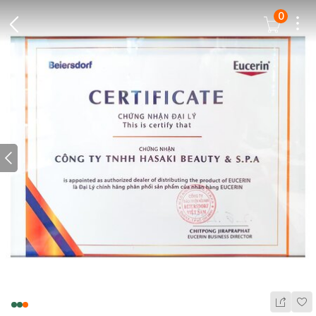
0
Dots
Cart Icon
Back Icon
Prev icon
Wis
Share Ic