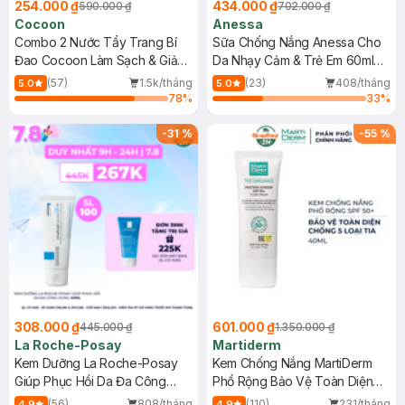
254.000 ₫
434.000 ₫
590.000 ₫
702.000 ₫
Cocoon
Anessa
Combo 2 Nước Tẩy Trang Bí
Sữa Chống Nắng Anessa Cho
Đao Cocoon Làm Sạch & Giảm
Da Nhạy Cảm & Trẻ Em 60ml
Dầu 500ml
(Mới)
(57)
1.5k/tháng
(23)
408/tháng
5.0
5.0
78
%
33
%
-
31
%
-
55
%
308.000 ₫
601.000 ₫
445.000 ₫
1.350.000 ₫
La Roche-Posay
Martiderm
Kem Dưỡng La Roche-Posay
Kem Chống Nắng MartiDerm
Giúp Phục Hồi Da Đa Công
Phổ Rộng Bảo Vệ Toàn Diện
Dụng 40ml
40ml
(56)
808/tháng
(110)
231/tháng
4.9
4.9