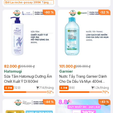
Bill La roche-posay 399K Tặng
Gel rửa mặt da dầu nhạy cảm 50ml
(SL có hạn)
-
60
%
-
52
%
82.000 ₫
101.000 ₫
205.000 ₫
209.000 ₫
Hatomugi
Garnier
Sữa Tắm Hatomugi Dưỡng Ẩm
Nước Tẩy Trang Garnier Dành
Chiết Xuất Ý Dĩ 800ml
Cho Da Dầu Và Mụn 400ml
(Mới)
(123)
714/tháng
(69)
1.2k/tháng
4.9
4.9
52
%
70
%
-
44
%
-
43
%