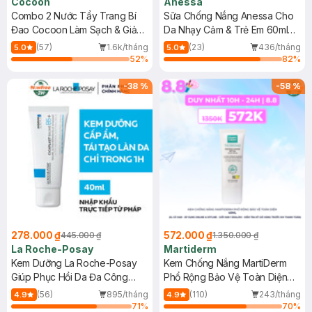
Cocoon
Anessa
Combo 2 Nước Tẩy Trang Bí
Sữa Chống Nắng Anessa Cho
Đao Cocoon Làm Sạch & Giảm
Da Nhạy Cảm & Trẻ Em 60ml
Dầu 500ml
(Mới)
(57)
1.6k/tháng
(23)
436/tháng
5.0
5.0
52
%
82
%
-
38
%
-
58
%
278.000 ₫
572.000 ₫
445.000 ₫
1.350.000 ₫
La Roche-Posay
Martiderm
Kem Dưỡng La Roche-Posay
Kem Chống Nắng MartiDerm
Giúp Phục Hồi Da Đa Công
Phổ Rộng Bảo Vệ Toàn Diện
Dụng 40ml
40ml
(56)
895/tháng
(110)
243/tháng
4.9
4.9
71
%
70
%