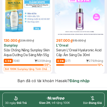
130.000 ₫
297.000 ₫
234.000 ₫
519.000 ₫
Sunplay
L'Oreal
Sữa Chống Nắng Sunplay Skin
Serum L'Oreal Hyaluronic Acid
Aqua Dưỡng Da Sáng Mịn 55g
Cấp Ẩm Sáng Da 30ml
(108)
531/tháng
(27)
279/tháng
4.9
4.9
98
%
19
%
Bill 199K Sunplay tặng Tinh Chất
Chống Nắng 7g trị giá 30K (SL có
hạn)
Bạn đã có tài khoản Hasaki?
Đăng nhập