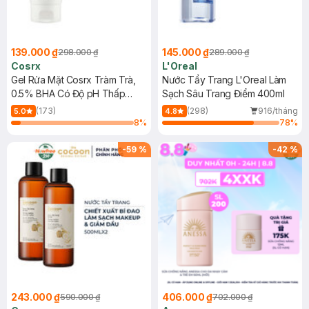
139.000 ₫
145.000 ₫
298.000 ₫
289.000 ₫
Cosrx
L'Oreal
Gel Rửa Mặt Cosrx Tràm Trà,
Nước Tẩy Trang L'Oreal Làm
0.5% BHA Có Độ pH Thấp
Sạch Sâu Trang Điểm 400ml
150ml
(173)
(298)
916/tháng
5.0
4.8
8
%
78
%
-
59
%
-
42
%
243.000 ₫
406.000 ₫
590.000 ₫
702.000 ₫