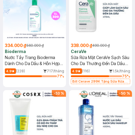
334.000 ₫
338.000 ₫
560.000 ₫
490.000 ₫
Bioderma
CeraVe
Nước Tẩy Trang Bioderma
Sữa Rửa Mặt CeraVe Sạch Sâu
Dành Cho Da Dầu & Hỗn Hợp
Cho Da Thường Đến Da Dầu
500ml
473ml
(228)
717/tháng
(116)
1.5k/tháng
4.9
4.9
71
%
75
%
Bill Cerave 299K Tặng Sữa Rửa
Mặt Cerave 30ml (SL có hạn)
-
53
%
-
50
%