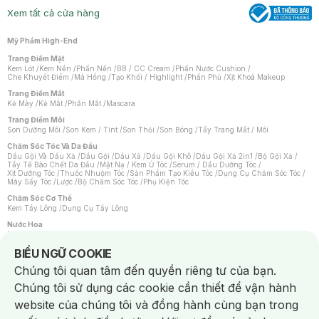
Xem tất cả cửa hàng
Mỹ Phẩm High-End
Trang Điểm Mặt
Kem Lót
/
Kem Nền
/
Phấn Nền
/
BB / CC Cream
/
Phấn Nước Cushion
/
Che Khuyết Điểm
/
Má Hồng
/
Tạo Khối / Highlight
/
Phấn Phủ
/
Xịt Khoá Makeup
Trang Điểm Mắt
Kẻ Mày
/
Kẻ Mắt
/
Phấn Mắt
/
Mascara
Trang Điểm Môi
Son Dưỡng Môi
/
Son Kem / Tint
/
Son Thỏi
/
Son Bóng
/
Tẩy Trang Mắt / Môi
Chăm Sóc Tóc Và Da Đầu
Dầu Gội Và Dầu Xả
/
Dầu Gội
/
Dầu Xả
/
Dầu Gội Khô
/
Dầu Gội Xả 2in1
/
Bộ Gội Xả
/
Tẩy Tế Bào Chết Da Đầu
/
Mặt Nạ / Kem Ủ Tóc
/
Serum / Dầu Dưỡng Tóc
/
Xịt Dưỡng Tóc
/
Thuốc Nhuộm Tóc
/
Sản Phẩm Tạo Kiểu Tóc
/
Dụng Cụ Chăm Sóc Tóc
/
Máy Sấy Tóc
/
Lược
/
Bộ Chăm Sóc Tóc
/
Phụ Kiện Tóc
Chăm Sóc Cơ Thể
Kem Tẩy Lông
/
Dụng Cụ Tẩy Lông
Nước Hoa
Nước Hoa Nữ
/
Nước Hoa Nam
/
Nước Hoa Cao Cấp
/
Xịt Thơm Toàn Thân
/
Nước Hoa Vùng Kín
Notice about cookies usage
BIỂU NGỮ COOKIE
Chăm Sóc Cá Nhân
Chúng tôi quan tâm đến quyền riêng tư của bạn.
Chống Muỗi
/
Khẩu Trang
/
Máy Massage
/
Mặt Nạ Xông Hơi
/
Nước Rửa Tay
/
Sản Phẩm Chăm Sóc Khác
/
Bàn Chải Đánh Răng
/
Bàn Chải Điện
/
Chúng tôi sử dụng các cookie cần thiết để vận hành
Hỗ Trợ Trắng Răng
/
Kem Đánh Răng
/
Máy Tăm Nước
/
Nước Súc Miệng
/
Tăm / Chỉ Nha Khoa
/
Xịt Thơm Miệng
/
Dung Dịch Vệ Sinh
/
Dưỡng Vùng Kín
/
website của chúng tôi và đồng hành cùng bạn trong
Khăn Ướt Vệ Sinh Vùng Kín
/
Băng Vệ Sinh
/
Tampon
/
Bọt Cạo Râu
/
Dao Cạo Râu
/
Máy Cạo Râu