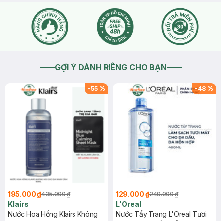
GỢI Ý DÀNH RIÊNG CHO BẠN
-
55
%
-
48
%
195.000 ₫
129.000 ₫
435.000 ₫
249.000 ₫
Klairs
L'Oreal
Nước Hoa Hồng Klairs Không
Nước Tẩy Trang L'Oreal Tươi