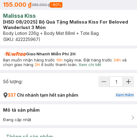
155.000 ₫
385.000 ₫
-
60
%
Malissa Kiss
[HSD 08/2025] Bộ Quà Tặng Malissa Kiss For Beloved
Wanderlust 3 Món
Body Lotion 226g + Body Mist 88ml + Tote Bag
(SKU:
422225967
)
Giao Nhanh Miễn Phí 2H
Bạn muốn nhận hàng trước
10h
ngày mai. Đặt hàng trước
24h
và
chọn giao hàng
2H
ở bước thanh toán.
Xem chi tiết
Số lượng:
337
Chi nhánh tạm hết sản phẩm
Xem thêm
Mô tả sản phẩm
Đang cập nhật
Thông số sản phẩm