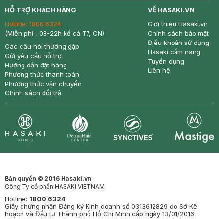
return
nowfree
price
HỖ TRỢ KHÁCH HÀNG
VỀ HASAKI.VN
Hotline:
1800 6324
Giới thiệu Hasaki.vn
(Miễn phí , 08-22h kể cả T7, CN)
Chính sách bảo mật
Điều khoản sử dụng
Các câu hỏi thường gặp
Hasaki cẩm nang
Gửi yêu cầu hỗ trợ
Tuyển dụng
Hướng dẫn đặt hàng
Liên hệ
Phương thức thanh toán
Phương thức vận chuyển
Chính sách đổi trả
Synctives
Clinic
Dermahair
Mastige
Bản quyền © 2016 Hasaki.vn
Công Ty cổ phần HASAKI VIETNAM
Hotline:
1800 6324
Giấy chứng nhận Đăng ký Kinh doanh số 0313612829 do Sở Kế
hoạch và Đầu tư Thành phố Hồ Chí Minh cấp ngày 13/01/2016