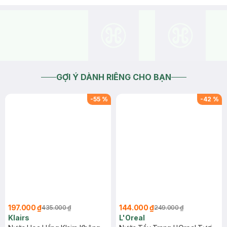
GỢI Ý DÀNH RIÊNG CHO BẠN
-
55
%
-
42
%
197.000 ₫
144.000 ₫
435.000 ₫
249.000 ₫
Klairs
L'Oreal