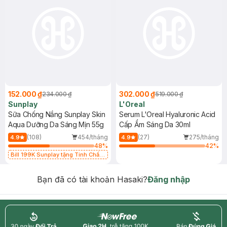
152.000 ₫
302.000 ₫
234.000 ₫
519.000 ₫
Sunplay
L'Oreal
Sữa Chống Nắng Sunplay Skin
Serum L'Oreal Hyaluronic Acid
Aqua Dưỡng Da Sáng Mịn 55g
Cấp Ẩm Sáng Da 30ml
(108)
454/tháng
(27)
275/tháng
4.9
4.9
48
%
42
%
Bill 199K Sunplay tặng Tinh Chất
Chống Nắng 7g trị giá 30K (SL có
hạn)
Bạn đã có tài khoản Hasaki?
Đăng nhập