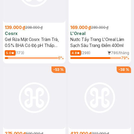
139.000 ₫
169.000 ₫
298.000 ₫
289.000 ₫
Cosrx
L'Oreal
Gel Rửa Mặt Cosrx Tràm Trà,
Nước Tẩy Trang L'Oreal Làm
0.5% BHA Có Độ pH Thấp
Sạch Sâu Trang Điểm 400ml
150ml
(173)
(298)
786/tháng
5.0
4.8
6
%
79
%
-
53
%
-
38
%
275.000 ₫
432.000 ₫
590.000 ₫
702.000 ₫