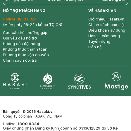
return
nowfree
price
HỖ TRỢ KHÁCH HÀNG
VỀ HASAKI.VN
Hotline:
1800 6324
Giới thiệu Hasaki.vn
(Miễn phí , 08-22h kể cả T7, CN)
Chính sách bảo mật
Điều khoản sử dụng
Các câu hỏi thường gặp
Hasaki cẩm nang
Gửi yêu cầu hỗ trợ
Tuyển dụng
Hướng dẫn đặt hàng
Liên hệ
Phương thức thanh toán
Phương thức vận chuyển
Chính sách đổi trả
Synctives
Clinic
Dermahair
Mastige
Bản quyền © 2016 Hasaki.vn
Công Ty cổ phần HASAKI VIETNAM
Hotline:
1800 6324
Giấy chứng nhận Đăng ký Kinh doanh số 0313612829 do Sở Kế