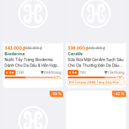
343.000 ₫
338.000 ₫
560.000 ₫
490.000 ₫
Bioderma
CeraVe
Nước Tẩy Trang Bioderma
Sữa Rửa Mặt CeraVe Sạch Sâu
Dành Cho Da Dầu & Hỗn Hợp
Cho Da Thường Đến Da Dầu
500ml
473ml
(228)
698/tháng
(116)
1.5k/tháng
4.9
4.9
43
%
76
%
Bill Cerave 299K Tặng Sữa Rửa
Mặt Cerave 30ml (SL có hạn)
-
53
%
-
42
%