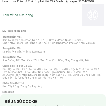
hoạch và Đầu tư Thành phố Hồ Chí Minh cấp ngày 13/01/2016
Xem tất cả cửa hàng
Mỹ Phẩm High-End
Trang Điểm Mặt
Kem Lót
/
Kem Nền
/
Phấn Nền
/
BB / CC Cream
/
Phấn Nước Cushion
/
Che Khuyết Điểm
/
Má Hồng
/
Tạo Khối / Highlight
/
Phấn Phủ
/
Xịt Khoá Makeup
Trang Điểm Mắt
Kẻ Mày
/
Kẻ Mắt
/
Phấn Mắt
/
Mascara
Trang Điểm Môi
Son Dưỡng Môi
/
Son Kem / Tint
/
Son Thỏi
/
Son Bóng
/
Tẩy Trang Mắt / Môi
Chăm Sóc Tóc Và Da Đầu
Dầu Gội Và Dầu Xả
/
Dầu Gội
/
Dầu Xả
/
Dầu Gội Khô
/
Dầu Gội Xả 2in1
/
Bộ Gội Xả
/
Tẩy Tế Bào Chết Da Đầu
/
Mặt Nạ / Kem Ủ Tóc
/
Serum / Dầu Dưỡng Tóc
/
Xịt Dưỡng Tóc
/
Thuốc Nhuộm Tóc
/
Sản Phẩm Tạo Kiểu Tóc
/
Dụng Cụ Chăm Sóc Tóc
/
Máy Sấy Tóc
/
Lược
/
Bộ Chăm Sóc Tóc
/
Phụ Kiện Tóc
Chăm Sóc Cơ Thể
Kem Tẩy Lông
/
Dụng Cụ Tẩy Lông
Nước Hoa
Nước Hoa Nữ
/
Nước Hoa Nam
/
Nước Hoa Cao Cấp
/
Xịt Thơm Toàn Thân
/
Nước Hoa Vùng Kín
Notice about cookies usage
BIỂU NGỮ COOKIE
Chăm Sóc Cá Nhân