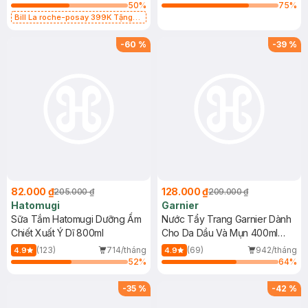
50
%
75
%
Bill La roche-posay 399K Tặng
Gel rửa mặt da dầu nhạy cảm 50ml
(SL có hạn)
-
60
%
-
39
%
82.000 ₫
128.000 ₫
205.000 ₫
209.000 ₫
Hatomugi
Garnier
Sữa Tắm Hatomugi Dưỡng Ẩm
Nước Tẩy Trang Garnier Dành
Chiết Xuất Ý Dĩ 800ml
Cho Da Dầu Và Mụn 400ml
(Mới)
(123)
714/tháng
(69)
942/tháng
4.9
4.9
52
%
64
%
-
35
%
-
42
%