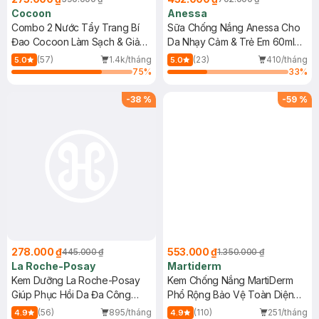
Cocoon
Anessa
Combo 2 Nước Tẩy Trang Bí
Sữa Chống Nắng Anessa Cho
Đao Cocoon Làm Sạch & Giảm
Da Nhạy Cảm & Trẻ Em 60ml
Dầu 500ml
(Mới)
(57)
1.4k/tháng
(23)
410/tháng
5.0
5.0
75
%
33
%
-
38
%
-
59
%
278.000 ₫
553.000 ₫
445.000 ₫
1.350.000 ₫
La Roche-Posay
Martiderm
Kem Dưỡng La Roche-Posay
Kem Chống Nắng MartiDerm
Giúp Phục Hồi Da Đa Công
Phổ Rộng Bảo Vệ Toàn Diện
Dụng 40ml
40ml
(56)
895/tháng
(110)
251/tháng
4.9
4.9