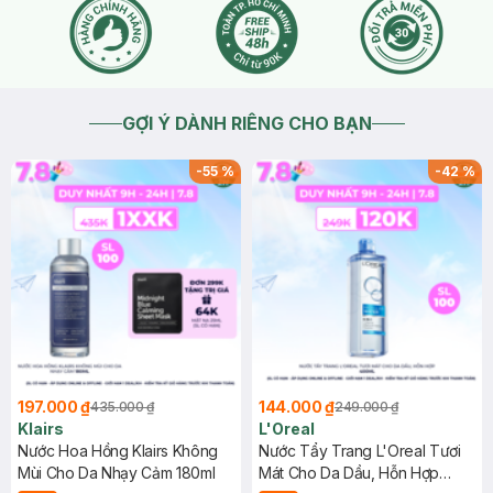
GỢI Ý DÀNH RIÊNG CHO BẠN
-
55
%
-
42
%
197.000 ₫
144.000 ₫
435.000 ₫
249.000 ₫
Klairs
L'Oreal
Nước Hoa Hồng Klairs Không
Nước Tẩy Trang L'Oreal Tươi
Mùi Cho Da Nhạy Cảm 180ml
Mát Cho Da Dầu, Hỗn Hợp