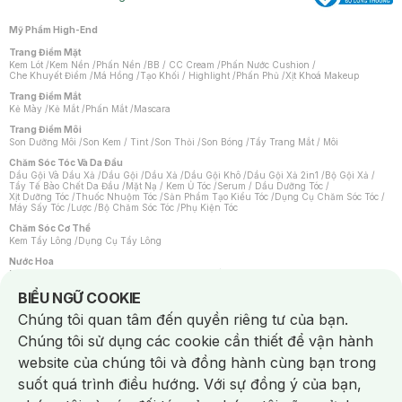
Mỹ Phẩm High-End
Trang Điểm Mặt
Kem Lót
/
Kem Nền
/
Phấn Nền
/
BB / CC Cream
/
Phấn Nước Cushion
/
Che Khuyết Điểm
/
Má Hồng
/
Tạo Khối / Highlight
/
Phấn Phủ
/
Xịt Khoá Makeup
Trang Điểm Mắt
Kẻ Mày
/
Kẻ Mắt
/
Phấn Mắt
/
Mascara
Trang Điểm Môi
Son Dưỡng Môi
/
Son Kem / Tint
/
Son Thỏi
/
Son Bóng
/
Tẩy Trang Mắt / Môi
Chăm Sóc Tóc Và Da Đầu
Dầu Gội Và Dầu Xả
/
Dầu Gội
/
Dầu Xả
/
Dầu Gội Khô
/
Dầu Gội Xả 2in1
/
Bộ Gội Xả
/
Tẩy Tế Bào Chết Da Đầu
/
Mặt Nạ / Kem Ủ Tóc
/
Serum / Dầu Dưỡng Tóc
/
Xịt Dưỡng Tóc
/
Thuốc Nhuộm Tóc
/
Sản Phẩm Tạo Kiểu Tóc
/
Dụng Cụ Chăm Sóc Tóc
/
Máy Sấy Tóc
/
Lược
/
Bộ Chăm Sóc Tóc
/
Phụ Kiện Tóc
Chăm Sóc Cơ Thể
Kem Tẩy Lông
/
Dụng Cụ Tẩy Lông
Nước Hoa
Nước Hoa Nữ
/
Nước Hoa Nam
/
Nước Hoa Cao Cấp
/
Xịt Thơm Toàn Thân
/
Nước Hoa Vùng Kín
Notice about cookies usage
BIỂU NGỮ COOKIE
Chăm Sóc Cá Nhân
Chúng tôi quan tâm đến quyền riêng tư của bạn.
Chống Muỗi
/
Khẩu Trang
/
Máy Massage
/
Mặt Nạ Xông Hơi
/
Nước Rửa Tay
/
Sản Phẩm Chăm Sóc Khác
/
Bàn Chải Đánh Răng
/
Bàn Chải Điện
/
Chúng tôi sử dụng các cookie cần thiết để vận hành
Hỗ Trợ Trắng Răng
/
Kem Đánh Răng
/
Máy Tăm Nước
/
Nước Súc Miệng
/
Tăm / Chỉ Nha Khoa
/
Xịt Thơm Miệng
/
Dung Dịch Vệ Sinh
/
Dưỡng Vùng Kín
/
website của chúng tôi và đồng hành cùng bạn trong
Khăn Ướt Vệ Sinh Vùng Kín
/
Băng Vệ Sinh
/
Tampon
/
Bọt Cạo Râu
/
Dao Cạo Râu
/
Máy Cạo Râu
suốt quá trình điều hướng. Với sự đồng ý của bạn,
Vấn Đề Về Da