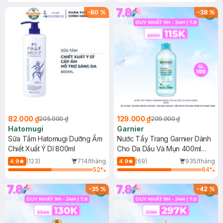
Gel rửa mặt da dầu nhạy cảm 50ml
(SL có hạn)
-
60
%
-
38
%
82.000 ₫
129.000 ₫
205.000 ₫
209.000 ₫
Hatomugi
Garnier
Sữa Tắm Hatomugi Dưỡng Ẩm
Nước Tẩy Trang Garnier Dành
Chiết Xuất Ý Dĩ 800ml
Cho Da Dầu Và Mụn 400ml
(Mới)
(123)
714/tháng
(69)
935/tháng
4.9
4.9
52
%
64
%
-
35
%
-
42
%