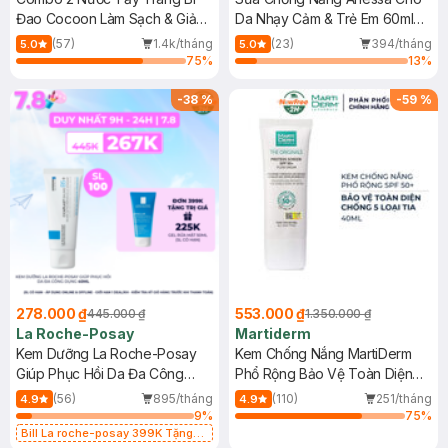
Đao Cocoon Làm Sạch & Giảm
Da Nhạy Cảm & Trẻ Em 60ml
Dầu 500ml
(Mới)
(57)
1.4k/tháng
(23)
394/tháng
5.0
5.0
75
%
13
%
-
38
%
-
59
%
278.000 ₫
553.000 ₫
445.000 ₫
1.350.000 ₫
La Roche-Posay
Martiderm
Kem Dưỡng La Roche-Posay
Kem Chống Nắng MartiDerm
Giúp Phục Hồi Da Đa Công
Phổ Rộng Bảo Vệ Toàn Diện
Dụng 40ml
40ml
(56)
895/tháng
(110)
251/tháng
4.9
4.9
9
%
75
%
Bill La roche-posay 399K Tặng