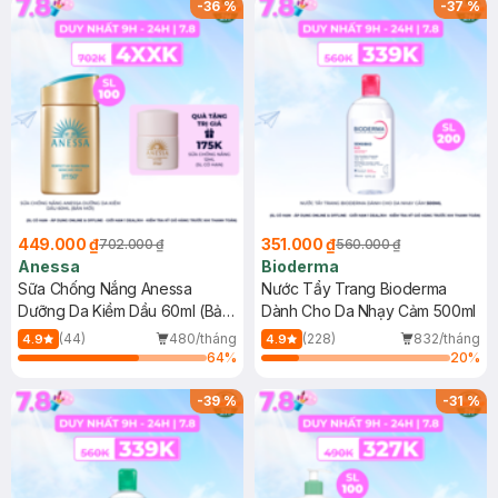
-
36
%
-
37
%
449.000 ₫
351.000 ₫
702.000 ₫
560.000 ₫
Anessa
Bioderma
Sữa Chống Nắng Anessa
Nước Tẩy Trang Bioderma
Dưỡng Da Kiềm Dầu 60ml (Bản
Dành Cho Da Nhạy Cảm 500ml
Mới)
(44)
480/tháng
(228)
832/tháng
4.9
4.9
64
%
20
%
-
39
%
-
31
%