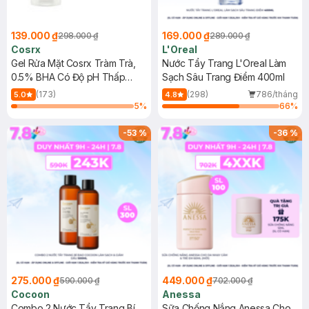
139.000 ₫
169.000 ₫
298.000 ₫
289.000 ₫
Cosrx
L'Oreal
Gel Rửa Mặt Cosrx Tràm Trà,
Nước Tẩy Trang L'Oreal Làm
0.5% BHA Có Độ pH Thấp
Sạch Sâu Trang Điểm 400ml
150ml
(173)
(298)
786/tháng
5.0
4.8
5
%
66
%
-
53
%
-
36
%
275.000 ₫
449.000 ₫
590.000 ₫
702.000 ₫
Cocoon
Anessa
Combo 2 Nước Tẩy Trang Bí
Sữa Chống Nắng Anessa Cho