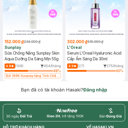
152.000 ₫
302.000 ₫
234.000 ₫
519.000 ₫
Sunplay
L'Oreal
Sữa Chống Nắng Sunplay Skin
Serum L'Oreal Hyaluronic Acid
Aqua Dưỡng Da Sáng Mịn 55g
Cấp Ẩm Sáng Da 30ml
(108)
454/tháng
(27)
275/tháng
4.9
4.9
48
%
40
%
Bill 199K Sunplay tặng Tinh Chất
Chống Nắng 7g trị giá 30K (SL có
hạn)
Bạn đã có tài khoản Hasaki?
Đăng nhập
return
nowfree
price
HỖ TRỢ KHÁCH HÀNG
VỀ HASAKI.VN