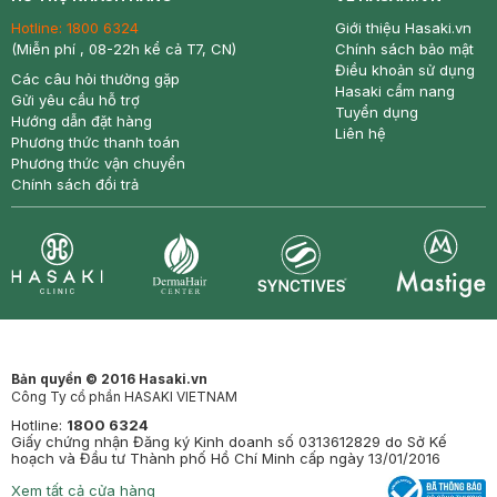
Hotline:
1800 6324
Giới thiệu Hasaki.vn
(Miễn phí , 08-22h kể cả T7, CN)
Chính sách bảo mật
Điều khoản sử dụng
Các câu hỏi thường gặp
Hasaki cẩm nang
Gửi yêu cầu hỗ trợ
Tuyển dụng
Hướng dẫn đặt hàng
Liên hệ
Phương thức thanh toán
Phương thức vận chuyển
Chính sách đổi trả
Synctives
Clinic
Dermahair
Mastige
Bản quyền © 2016 Hasaki.vn
Công Ty cổ phần HASAKI VIETNAM
Hotline:
1800 6324
Giấy chứng nhận Đăng ký Kinh doanh số 0313612829 do Sở Kế
hoạch và Đầu tư Thành phố Hồ Chí Minh cấp ngày 13/01/2016
Xem tất cả cửa hàng