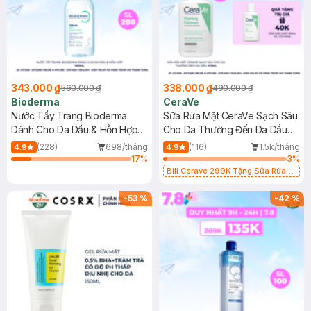
343.000 ₫
338.000 ₫
560.000 ₫
490.000 ₫
Bioderma
CeraVe
Nước Tẩy Trang Bioderma
Sữa Rửa Mặt CeraVe Sạch Sâu
Dành Cho Da Dầu & Hỗn Hợp
Cho Da Thường Đến Da Dầu
500ml
473ml
(228)
698/tháng
(116)
1.5k/tháng
4.9
4.9
17
%
3
%
Bill Cerave 299K Tặng Sữa Rửa
Mặt Cerave 30ml (SL có hạn)
-
53
%
-
42
%