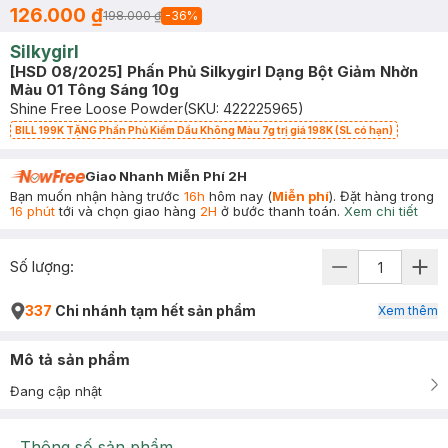
126.000 ₫
198.000 ₫
-
36
%
Silkygirl
[HSD 08/2025] Phấn Phủ Silkygirl Dạng Bột Giảm Nhờn
Màu 01 Tông Sáng 10g
Shine Free Loose Powder
(SKU:
422225965
)
BILL 199K TẶNG Phấn Phủ Kiềm Dầu Không Màu 7g trị giá 198K (SL có hạn)
Giao Nhanh Miễn Phí 2H
Bạn muốn nhận hàng trước
16h
hôm nay (
Miễn phí
). Đặt hàng trong
16 phút
tới và chọn giao hàng
2H
ở bước thanh toán.
Xem chi tiết
Số lượng:
337
Chi nhánh tạm hết sản phẩm
Xem thêm
Mô tả sản phẩm
Đang cập nhật
Thông số sản phẩm