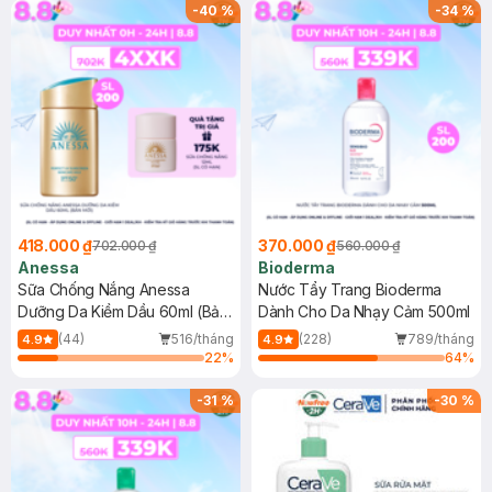
SPF 50+ 20ml (SL Có Hạn)
(SL có hạn)
-
40
%
-
34
%
418.000 ₫
370.000 ₫
702.000 ₫
560.000 ₫
Anessa
Bioderma
Sữa Chống Nắng Anessa
Nước Tẩy Trang Bioderma
Dưỡng Da Kiềm Dầu 60ml (Bản
Dành Cho Da Nhạy Cảm 500ml
Mới)
(44)
516/tháng
(228)
789/tháng
4.9
4.9
22
%
64
%
-
31
%
-
30
%