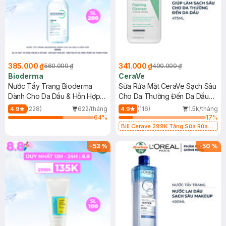
385.000 ₫
341.000 ₫
560.000 ₫
490.000 ₫
Bioderma
CeraVe
Nước Tẩy Trang Bioderma
Sữa Rửa Mặt CeraVe Sạch Sâu
Dành Cho Da Dầu & Hỗn Hợp
Cho Da Thường Đến Da Dầu
500ml
473ml
(228)
622/tháng
(116)
1.5k/tháng
4.9
4.9
64
%
17
%
Bill Cerave 299K Tặng Sữa Rửa
Mặt Cerave 30ml (SL có hạn)
-
53
%
-
50
%