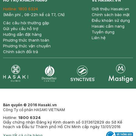
HỖ TRỢ KHÁCH HÀNG
VỀ HASAKI.VN
Hotline:
1800 6324
Giới thiệu Hasaki.vn
(Miễn phí , 08-22h kể cả T7, CN)
Chính sách bảo mật
Điều khoản sử dụng
Các câu hỏi thường gặp
Hasaki cẩm nang
Gửi yêu cầu hỗ trợ
Tuyển dụng
Hướng dẫn đặt hàng
Liên hệ
Phương thức thanh toán
Phương thức vận chuyển
Chính sách đổi trả
Synctives
Clinic
Dermahair
Mastige
Bản quyền © 2016 Hasaki.vn
Công Ty cổ phần HASAKI VIETNAM
Hotline:
1800 6324
Giấy chứng nhận Đăng ký Kinh doanh số 0313612829 do Sở Kế
hoạch và Đầu tư Thành phố Hồ Chí Minh cấp ngày 13/01/2016
Xem tất cả cửa hàng