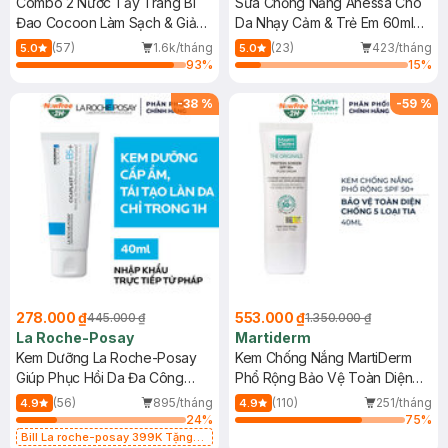
Combo 2 Nước Tẩy Trang Bí
Sữa Chống Nắng Anessa Cho
Đao Cocoon Làm Sạch & Giảm
Da Nhạy Cảm & Trẻ Em 60ml
Dầu 500ml
(Mới)
(57)
1.6k/tháng
(23)
423/tháng
5.0
5.0
93
%
15
%
-
38
%
-
59
%
278.000 ₫
553.000 ₫
445.000 ₫
1.350.000 ₫
La Roche-Posay
Martiderm
Kem Dưỡng La Roche-Posay
Kem Chống Nắng MartiDerm
Giúp Phục Hồi Da Đa Công
Phổ Rộng Bảo Vệ Toàn Diện
Dụng 40ml
40ml
(56)
895/tháng
(110)
251/tháng
4.9
4.9
24
%
75
%
Bill La roche-posay 399K Tặng