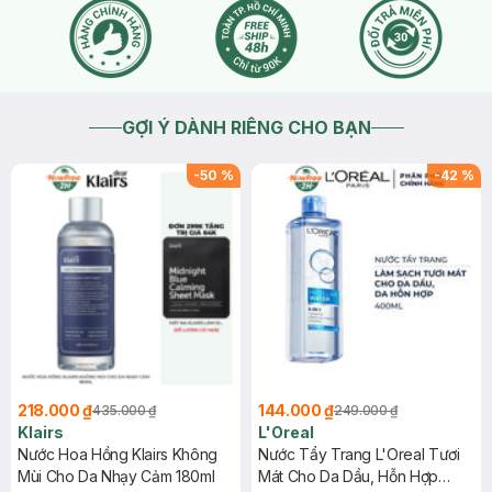
GỢI Ý DÀNH RIÊNG CHO BẠN
-
50
%
-
42
%
218.000 ₫
144.000 ₫
435.000 ₫
249.000 ₫
Klairs
L'Oreal
Nước Hoa Hồng Klairs Không
Nước Tẩy Trang L'Oreal Tươi
Mùi Cho Da Nhạy Cảm 180ml
Mát Cho Da Dầu, Hỗn Hợp