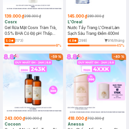
139.000 ₫
145.000 ₫
298.000 ₫
289.000 ₫
Cosrx
L'Oreal
Gel Rửa Mặt Cosrx Tràm Trà,
Nước Tẩy Trang L'Oreal Làm
0.5% BHA Có Độ pH Thấp
Sạch Sâu Trang Điểm 400ml
150ml
(173)
(298)
916/tháng
5.0
4.8
8
%
45
%
-
59
%
-
40
%
243.000 ₫
418.000 ₫
590.000 ₫
702.000 ₫
Cocoon
Anessa