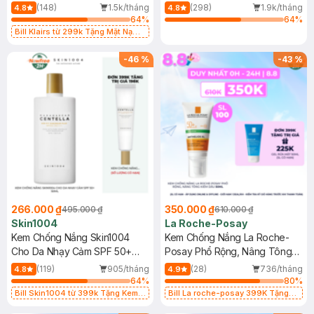
400ml
(148)
1.5k/tháng
(298)
1.9k/tháng
4.8
4.8
64
%
64
%
Bill Klairs từ 299k Tặng Mặt Nạ
Làm Dịu Da & Kiểm Soát Dầu Nhờn
25ml (SL Có Hạn)
-
46
%
-
43
%
266.000 ₫
350.000 ₫
495.000 ₫
610.000 ₫
Skin1004
La Roche-Posay
Kem Chống Nắng Skin1004
Kem Chống Nắng La Roche-
Cho Da Nhạy Cảm SPF 50+
Posay Phổ Rộng, Nâng Tông
50ml
Kiềm Dầu 50ml
(119)
905/tháng
(28)
736/tháng
4.8
4.9
64
%
80
%
Bill Skin1004 từ 399k Tặng Kem
Bill La roche-posay 399K Tặng
Chống Nắng Cho Da Nhạy Cảm
Gel rửa mặt da dầu nhạy cảm 50ml