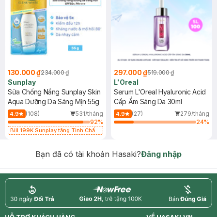
130.000 ₫
297.000 ₫
234.000 ₫
519.000 ₫
Sunplay
L'Oreal
Sữa Chống Nắng Sunplay Skin
Serum L'Oreal Hyaluronic Acid
Aqua Dưỡng Da Sáng Mịn 55g
Cấp Ẩm Sáng Da 30ml
(108)
531/tháng
(27)
279/tháng
4.9
4.9
92
%
24
%
Bill 199K Sunplay tặng Tinh Chất
Chống Nắng 7g trị giá 30K (SL có
hạn)
Bạn đã có tài khoản Hasaki?
Đăng nhập
return
nowfree
price