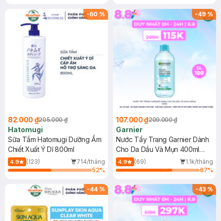
Gel rửa mặt da dầu nhạy cảm 50ml
(SL có hạn)
-
60
%
-
49
%
82.000 ₫
107.000 ₫
205.000 ₫
209.000 ₫
Hatomugi
Garnier
Sữa Tắm Hatomugi Dưỡng Ẩm
Nước Tẩy Trang Garnier Dành
Chiết Xuất Ý Dĩ 800ml
Cho Da Dầu Và Mụn 400ml
(Mới)
(123)
714/tháng
(69)
1.1k/tháng
4.9
4.9
52
%
67
%
-
44
%
-
43
%