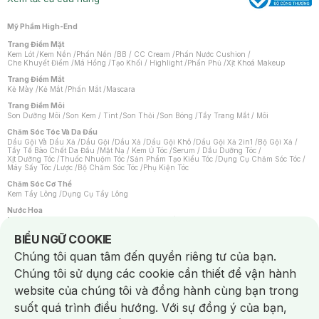
Mỹ Phẩm High-End
Trang Điểm Mặt
Kem Lót
/
Kem Nền
/
Phấn Nền
/
BB / CC Cream
/
Phấn Nước Cushion
/
Che Khuyết Điểm
/
Má Hồng
/
Tạo Khối / Highlight
/
Phấn Phủ
/
Xịt Khoá Makeup
Trang Điểm Mắt
Kẻ Mày
/
Kẻ Mắt
/
Phấn Mắt
/
Mascara
Trang Điểm Môi
Son Dưỡng Môi
/
Son Kem / Tint
/
Son Thỏi
/
Son Bóng
/
Tẩy Trang Mắt / Môi
Chăm Sóc Tóc Và Da Đầu
Dầu Gội Và Dầu Xả
/
Dầu Gội
/
Dầu Xả
/
Dầu Gội Khô
/
Dầu Gội Xả 2in1
/
Bộ Gội Xả
/
Tẩy Tế Bào Chết Da Đầu
/
Mặt Nạ / Kem Ủ Tóc
/
Serum / Dầu Dưỡng Tóc
/
Xịt Dưỡng Tóc
/
Thuốc Nhuộm Tóc
/
Sản Phẩm Tạo Kiểu Tóc
/
Dụng Cụ Chăm Sóc Tóc
/
Máy Sấy Tóc
/
Lược
/
Bộ Chăm Sóc Tóc
/
Phụ Kiện Tóc
Chăm Sóc Cơ Thể
Kem Tẩy Lông
/
Dụng Cụ Tẩy Lông
Nước Hoa
Nước Hoa Nữ
/
Nước Hoa Nam
/
Nước Hoa Cao Cấp
/
Xịt Thơm Toàn Thân
/
Nước Hoa Vùng Kín
Notice about cookies usage
BIỂU NGỮ COOKIE
Chăm Sóc Cá Nhân
Chúng tôi quan tâm đến quyền riêng tư của bạn.
Chống Muỗi
/
Khẩu Trang
/
Máy Massage
/
Mặt Nạ Xông Hơi
/
Nước Rửa Tay
/
Sản Phẩm Chăm Sóc Khác
/
Bàn Chải Đánh Răng
/
Bàn Chải Điện
/
Chúng tôi sử dụng các cookie cần thiết để vận hành
Hỗ Trợ Trắng Răng
/
Kem Đánh Răng
/
Máy Tăm Nước
/
Nước Súc Miệng
/
Tăm / Chỉ Nha Khoa
/
Xịt Thơm Miệng
/
Dung Dịch Vệ Sinh
/
Dưỡng Vùng Kín
/
website của chúng tôi và đồng hành cùng bạn trong
Khăn Ướt Vệ Sinh Vùng Kín
/
Băng Vệ Sinh
/
Tampon
/
Bọt Cạo Râu
/
Dao Cạo Râu
/
Máy Cạo Râu
suốt quá trình điều hướng. Với sự đồng ý của bạn,
Vấn Đề Về Da