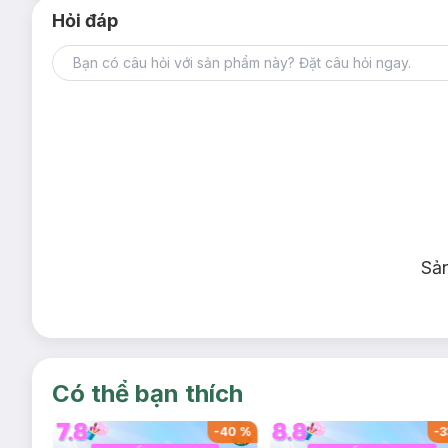
Hỏi đáp
Sả
Có thể bạn thích
-
40
%
-
40
%
-
3