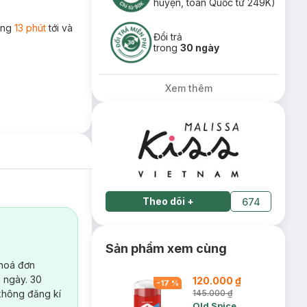
huyện, toàn Quốc từ 249K)
rong
13 phút
tới và
Đổi trả
trong
30 ngày
Xem thêm
Theo dõi
+
674
Sản phẩm xem cùng
 hoá đơn
 ngày. 30
120.000 ₫
-
17
%
không đăng kí
145.000 ₫
Old Spice