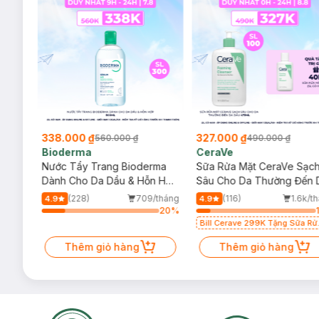
338.000 ₫
327.000 ₫
560.000 ₫
490.000 ₫
Bioderma
CeraVe
rma
Nước Tẩy Trang Bioderma
Sữa Rửa Mặt CeraVe Sạc
m
Dành Cho Da Dầu & Hỗn Hợp
Sâu Cho Da Thường Đến 
500ml
Dầu 473ml
/tháng
(228)
709/tháng
(116)
1.6k/t
4.9
4.9
33
%
20
%
Bill Cerave 299K Tặng Sữa Rử
Mặt Cerave 30ml (SL có hạn)
Thêm giỏ hàng
Thêm giỏ hàng