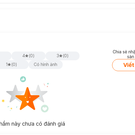
Chia sẻ nh
)
4
(
0
)
3
(
0
)
sản
Viết
1
(
0
)
Có hình ảnh
hẩm này chưa có đánh giá