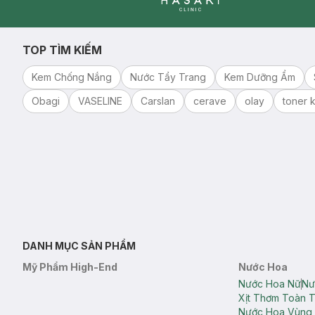
Clinic
TOP TÌM KIẾM
Kem Chống Nắng
Nước Tẩy Trang
Kem Dưỡng Ẩm
Obagi
VASELINE
Carslan
cerave
olay
toner k
DANH MỤC SẢN PHẨM
Mỹ Phẩm High-End
Nước Hoa
Nước Hoa Nữ
Nư
Xịt Thơm Toàn 
Nước Hoa Vùng 