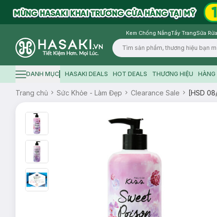
Kem Chống Nắng
Tẩy Trang
Sữa Rửa
Logo
DANH MỤC
HASAKI DEALS
HOT DEALS
THƯƠNG HIỆU
HÀNG 
Hamburger icon
Trang chủ
Sức Khỏe - Làm Đẹp
Clearance Sale
[HSD 08