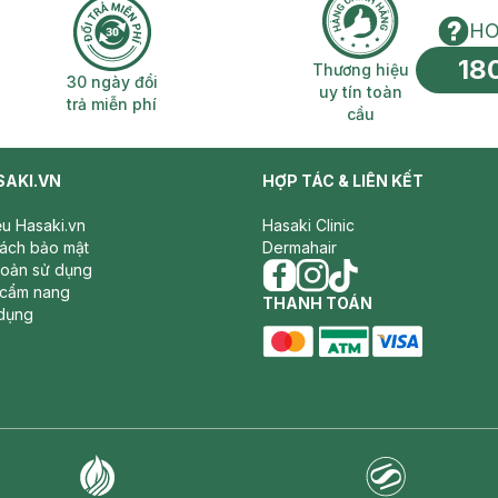
HO
18
n phí 2H
30 ngày đổi trả miễn phí
Thương hiệu uy 
Thương hiệu
30 ngày đổi
uy tín toàn
trả miễn phí
cầu
SAKI.VN
HỢP TÁC & LIÊN KẾT
iệu Hasaki.vn
Hasaki Clinic
sách bảo mật
Dermahair
hoản sử dụng
 cẩm nang
facebook
THANH TOÁN
instagram
tiktok
dụng
master card
ATM card
visa card