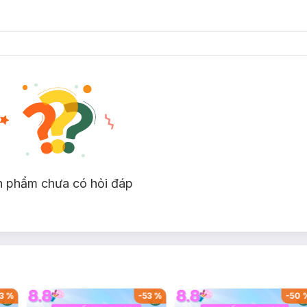
n phẩm chưa có hỏi đáp
3
%
-
53
%
-
50