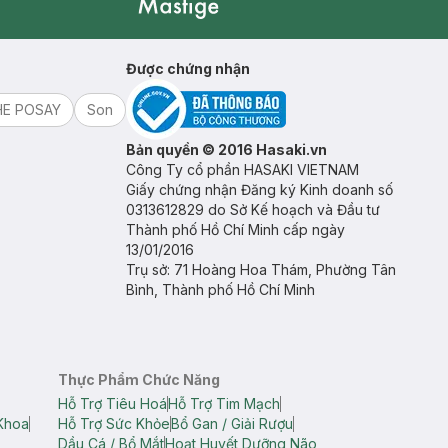
Mastige
Được chứng nhận
HE POSAY
Son
Bản quyền © 2016 Hasaki.vn
Công Ty cổ phần HASAKI VIETNAM
Giấy chứng nhận Đăng ký Kinh doanh số
0313612829 do Sở Kế hoạch và Đầu tư
Thành phố Hồ Chí Minh cấp ngày
13/01/2016
Trụ sở: 71 Hoàng Hoa Thám, Phường Tân
Bình, Thành phố Hồ Chí Minh
Thực Phẩm Chức Năng
Hỗ Trợ Tiêu Hoá
Hỗ Trợ Tim Mạch
Khoa
Hỗ Trợ Sức Khỏe
Bổ Gan / Giải Rượu
Dầu Cá / Bổ Mắt
Hoạt Huyết Dưỡng Não