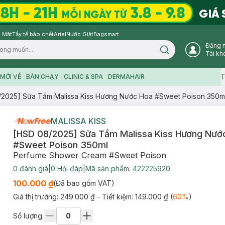
 Mặt
Tẩy tế bào chết
Ariel
Nước Giặt
Bagsmart
Đăng 
Search icon
Tài kh
T
MỚI VỀ
BÁN CHẠY
CLINIC & SPA
DERMAHAIR
/2025] Sữa Tắm Malissa Kiss Hương Nước Hoa #Sweet Poison 350m
MALISSA KISS
[HSD 08/2025] Sữa Tắm Malissa Kiss Hương Nướ
#Sweet Poison 350ml
Perfume Shower Cream #Sweet Poison
0
đánh giá
|
0
Hỏi đáp
|
Mã sản phẩm:
422225920
100.000 ₫
(Đã bao gồm VAT)
Giá thị trường:
249.000 ₫
- Tiết kiệm:
149.000 ₫
(
60
%
)
Số lượng: