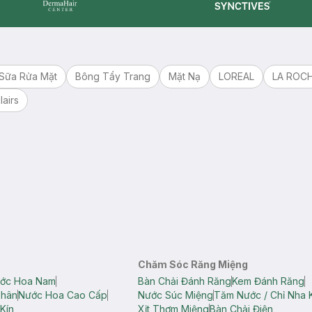
Synctives
Dermahair
Sữa Rửa Mặt
Bông Tẩy Trang
Mặt Nạ
LOREAL
LA ROC
lairs
Chăm Sóc Răng Miệng
ớc Hoa Nam
Bàn Chải Đánh Răng
Kem Đánh Răng
Thân
Nước Hoa Cao Cấp
Nước Súc Miệng
Tăm Nước / Chỉ Nha 
Kín
Xịt Thơm Miệng
Bàn Chải Điện