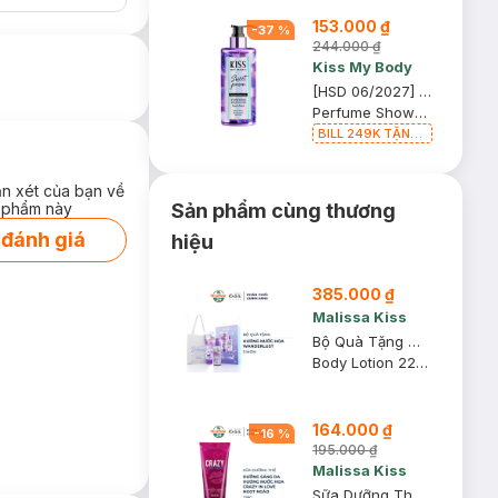
153.000 ₫
-
37
%
244.000 ₫
Kiss My Body
[HSD 06/2027] Sữa Tắm Kiss My Body Hương Nước Hoa Sweet Poison 380ml
Perfume Shower Gel
BILL 249K TẶNG
Túi Đựng Mỹ
Phẩm trị giá 70K
(SL có hạn)
ận xét của bạn về
 phẩm này
Sản phẩm cùng thương
 đánh giá
hiệu
385.000 ₫
Malissa Kiss
Bộ Quà Tặng Malissa Kiss For Beloved Wanderlust 3 Món
Body Lotion 226g + Body Mist 88ml + Tote Bag
164.000 ₫
-
16
%
195.000 ₫
Malissa Kiss
Sữa Dưỡng Thể Malissa Kiss Sáng Da #Crazy In Love 226g