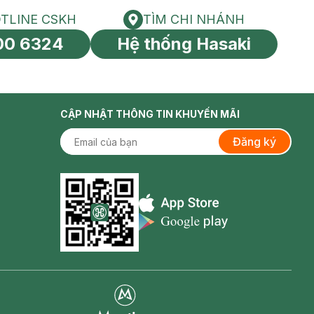
TLINE CSKH
TÌM CHI NHÁNH
HOTLINE CSKH
Tìm chi nhánh
00 6324
Hệ thống Hasaki
tín toàn cầu
CẬP NHẬT THÔNG TIN KHUYẾN MÃI
Đăng ký
Appstore icon
Goolge Play icon