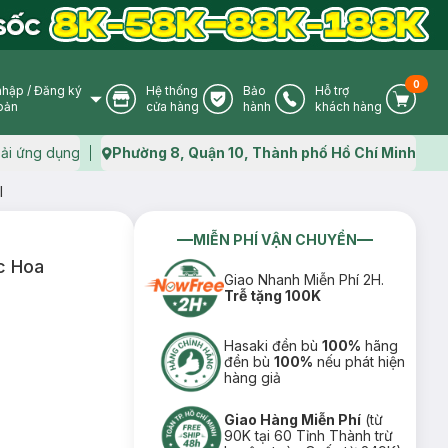
0
nhập
/
Đăng ký
Hệ thống
Bảo
Hỗ trợ
User Icon
Store Icon
Warranty Icon
Phone Icon
Cart I
oản
cửa hàng
hành
khách hàng
ải ứng dụng
Phường 8, Quận 10, Thành phố Hồ Chí Minh
Map icon
l
MIỄN PHÍ VẬN CHUYỂN
c Hoa
Giao Nhanh Miễn Phí 2H.
Trễ tặng 100K
Hasaki đền bù
100%
hãng
đền bù
100%
nếu phát hiện
hàng giả
Giao Hàng Miễn Phí
(từ
90K tại 60 Tỉnh Thành trừ