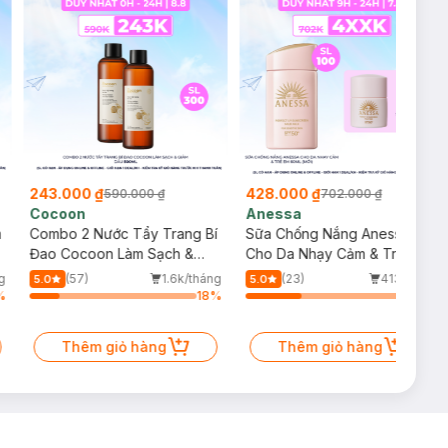
243.000 ₫
428.000 ₫
590.000 ₫
702.000 ₫
Cocoon
Anessa
m
Combo 2 Nước Tẩy Trang Bí
Sữa Chống Nắng Anessa
Đao Cocoon Làm Sạch &
Cho Da Nhạy Cảm & Trẻ Em
Giảm Dầu 500ml
60ml (Mới)
g
(57)
1.6k/tháng
(23)
413/tháng
5.0
5.0
%
18
%
34
%
Thêm giỏ hàng
Thêm giỏ hàng