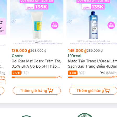
139.000 ₫
145.000 ₫
298.000 ₫
289.000 ₫
Cosrx
L'Oreal
h
Gel Rửa Mặt Cosrx Tràm Trà,
Nước Tẩy Trang L'Oreal Là
Da
0.5% BHA Có Độ pH Thấp
Sạch Sâu Trang Điểm 400ml
150ml
háng
(173)
(298)
916/thán
5.0
4.8
12
%
7
%
10
a
Thêm giỏ hàng
Thêm giỏ hàng