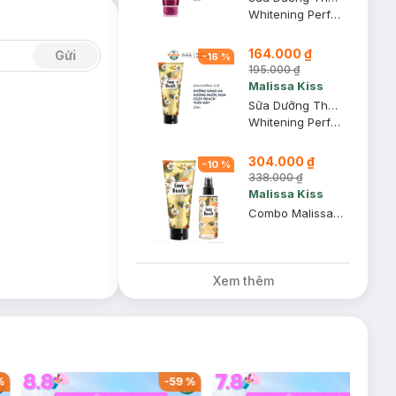
Whitening Perfume Body Lotion
164.000 ₫
Gửi
-
16
%
195.000 ₫
Malissa Kiss
Sữa Dưỡng Thể Malissa Kiss Sáng Da #Cozy Beach 226g
Whitening Perfume Lotion
304.000 ₫
-
10
%
338.000 ₫
Malissa Kiss
Combo Malissa Kiss Dưỡng Thể & Xịt Thơm Cozy Beach
Xem thêm
%
-
59
%
-
39
%