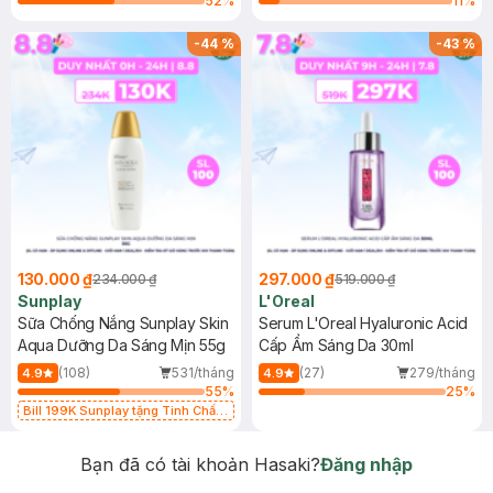
52
%
11
%
-
44
%
-
43
%
130.000 ₫
297.000 ₫
234.000 ₫
519.000 ₫
Sunplay
L'Oreal
Sữa Chống Nắng Sunplay Skin
Serum L'Oreal Hyaluronic Acid
Aqua Dưỡng Da Sáng Mịn 55g
Cấp Ẩm Sáng Da 30ml
(108)
531/tháng
(27)
279/tháng
4.9
4.9
55
%
25
%
Bill 199K Sunplay tặng Tinh Chất
Chống Nắng 7g trị giá 30K (SL có
hạn)
Bạn đã có tài khoản Hasaki?
Đăng nhập