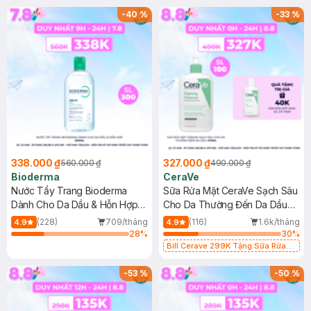
-
40
%
-
33
%
338.000 ₫
327.000 ₫
560.000 ₫
490.000 ₫
Bioderma
CeraVe
Nước Tẩy Trang Bioderma
Sữa Rửa Mặt CeraVe Sạch Sâu
Dành Cho Da Dầu & Hỗn Hợp
Cho Da Thường Đến Da Dầu
500ml
473ml
(228)
709/tháng
(116)
1.6k/tháng
4.9
4.9
28
%
30
%
Bill Cerave 299K Tặng Sữa Rửa
Mặt Cerave 30ml (SL có hạn)
-
53
%
-
50
%