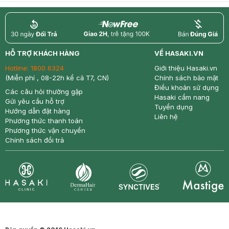
return
nowfree
price
HỖ TRỢ KHÁCH HÀNG
VỀ HASAKI.VN
Hotline:
1800 6324
Giới thiệu Hasaki.vn
(Miễn phí , 08-22h kể cả T7, CN)
Chính sách bảo mật
Điều khoản sử dụng
Các câu hỏi thường gặp
Hasaki cẩm nang
Gửi yêu cầu hỗ trợ
Tuyển dụng
Hướng dẫn đặt hàng
Liên hệ
Phương thức thanh toán
Phương thức vận chuyển
Chính sách đổi trả
Synctives
Clinic
Dermahair
Mastige