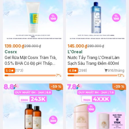
139.000 ₫
145.000 ₫
298.000 ₫
289.000 ₫
Cosrx
L'Oreal
Gel Rửa Mặt Cosrx Tràm Trà,
Nước Tẩy Trang L'Oreal Làm
0.5% BHA Có Độ pH Thấp
Sạch Sâu Trang Điểm 400ml
150ml
(173)
(298)
916/tháng
5.0
4.8
7
%
13
%
-
59
%
-
39
%