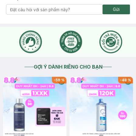
Gửi
GỢI Ý DÀNH RIÊNG CHO BẠN
-
59
%
-
48
%