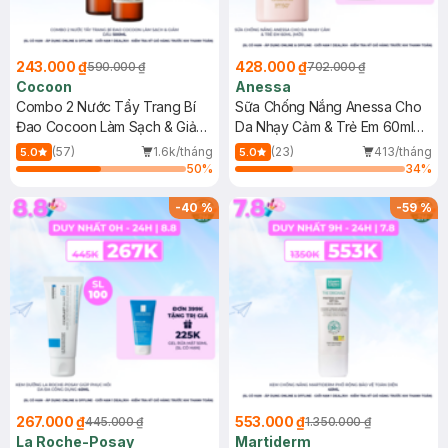
243.000 ₫
428.000 ₫
590.000 ₫
702.000 ₫
Cocoon
Anessa
Combo 2 Nước Tẩy Trang Bí
Sữa Chống Nắng Anessa Cho
Đao Cocoon Làm Sạch & Giảm
Da Nhạy Cảm & Trẻ Em 60ml
Dầu 500ml
(Mới)
(57)
1.6k/tháng
(23)
413/tháng
5.0
5.0
50
%
34
%
-
40
%
-
59
%
267.000 ₫
553.000 ₫
445.000 ₫
1.350.000 ₫
La Roche-Posay
Martiderm