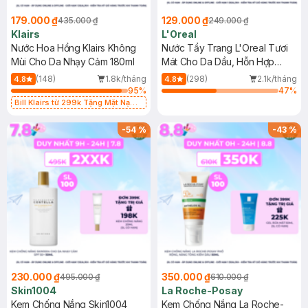
179.000 ₫
129.000 ₫
435.000 ₫
249.000 ₫
Klairs
L'Oreal
Nước Hoa Hồng Klairs Không
Nước Tẩy Trang L'Oreal Tươi
Mùi Cho Da Nhạy Cảm 180ml
Mát Cho Da Dầu, Hỗn Hợp
400ml
(148)
1.8k/tháng
(298)
2.1k/tháng
4.8
4.8
95
%
47
%
Bill Klairs từ 299k Tặng Mặt Nạ
Làm Dịu Da & Kiểm Soát Dầu Nhờn
25ml (SL Có Hạn)
-
54
%
-
43
%
230.000 ₫
350.000 ₫
495.000 ₫
610.000 ₫
Skin1004
La Roche-Posay
Kem Chống Nắng Skin1004
Kem Chống Nắng La Roche-