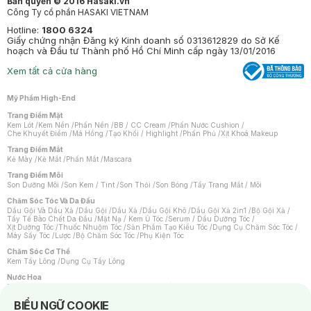
Bản quyền © 2016 Hasaki.vn
Công Ty cổ phần HASAKI VIETNAM
Hotline:
1800 6324
Giấy chứng nhận Đăng ký Kinh doanh số 0313612829 do Sở Kế
hoạch và Đầu tư Thành phố Hồ Chí Minh cấp ngày 13/01/2016
Xem tất cả cửa hàng
Mỹ Phẩm High-End
Trang Điểm Mặt
Kem Lót
/
Kem Nền
/
Phấn Nền
/
BB / CC Cream
/
Phấn Nước Cushion
/
Che Khuyết Điểm
/
Má Hồng
/
Tạo Khối / Highlight
/
Phấn Phủ
/
Xịt Khoá Makeup
Trang Điểm Mắt
Kẻ Mày
/
Kẻ Mắt
/
Phấn Mắt
/
Mascara
Trang Điểm Môi
Son Dưỡng Môi
/
Son Kem / Tint
/
Son Thỏi
/
Son Bóng
/
Tẩy Trang Mắt / Môi
Chăm Sóc Tóc Và Da Đầu
Dầu Gội Và Dầu Xả
/
Dầu Gội
/
Dầu Xả
/
Dầu Gội Khô
/
Dầu Gội Xả 2in1
/
Bộ Gội Xả
/
Tẩy Tế Bào Chết Da Đầu
/
Mặt Nạ / Kem Ủ Tóc
/
Serum / Dầu Dưỡng Tóc
/
Xịt Dưỡng Tóc
/
Thuốc Nhuộm Tóc
/
Sản Phẩm Tạo Kiểu Tóc
/
Dụng Cụ Chăm Sóc Tóc
/
Máy Sấy Tóc
/
Lược
/
Bộ Chăm Sóc Tóc
/
Phụ Kiện Tóc
Chăm Sóc Cơ Thể
Kem Tẩy Lông
/
Dụng Cụ Tẩy Lông
Nước Hoa
Nước Hoa Nữ
/
Nước Hoa Nam
/
Nước Hoa Cao Cấp
/
Xịt Thơm Toàn Thân
/
Nước Hoa Vùng Kín
Notice about cookies usage
BIỂU NGỮ COOKIE