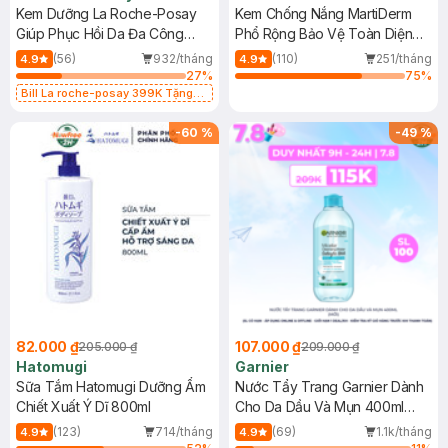
Kem Dưỡng La Roche-Posay
Kem Chống Nắng MartiDerm
Giúp Phục Hồi Da Đa Công
Phổ Rộng Bảo Vệ Toàn Diện
Dụng 40ml
40ml
(56)
932/tháng
(110)
251/tháng
4.9
4.9
27
%
75
%
Bill La roche-posay 399K Tặng
Gel rửa mặt da dầu nhạy cảm 50ml
(SL có hạn)
-
60
%
-
49
%
82.000 ₫
107.000 ₫
205.000 ₫
209.000 ₫
Hatomugi
Garnier
Sữa Tắm Hatomugi Dưỡng Ẩm
Nước Tẩy Trang Garnier Dành
Chiết Xuất Ý Dĩ 800ml
Cho Da Dầu Và Mụn 400ml
(Mới)
(123)
714/tháng
(69)
1.1k/tháng
4.9
4.9