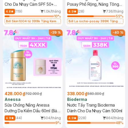
Cho Da Nhạy Cảm SPF 50+
Posay Phổ Rộng, Nâng Tông
50ml
Kiềm Dầu 50ml
(119)
1.0k/tháng
(28)
736/tháng
4.8
4.9
10
%
55
%
Bill Skin1004 từ 399k Tặng Kem
Bill La roche-posay 399K Tặng
Chống Nắng Cho Da Nhạy Cảm
Gel rửa mặt da dầu nhạy cảm 50ml
SPF 50+ 20ml (SL Có Hạn)
(SL có hạn)
-
39
%
-
40
%
428.000 ₫
338.000 ₫
702.000 ₫
560.000 ₫
Anessa
Bioderma
Sữa Chống Nắng Anessa
Nước Tẩy Trang Bioderma
Dưỡng Da Kiềm Dầu 60ml (Bản
Dành Cho Da Nhạy Cảm 500ml
Mới)
(44)
504/tháng
(228)
864/tháng
4.9
4.9
9
%
48
%