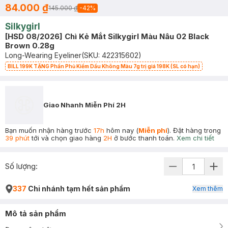
84.000 ₫
145.000 ₫
-
42
%
Silkygirl
[HSD 08/2026] Chì Kẻ Mắt Silkygirl Màu Nâu 02 Black
Brown 0.28g
Long-Wearing Eyeliner
(SKU:
422315602
)
BILL 199K TẶNG Phấn Phủ Kiềm Dầu Không Màu 7g trị giá 198K (SL có hạn)
Giao Nhanh Miễn Phí 2H
Bạn muốn nhận hàng trước
17h
hôm nay (
Miễn phí
). Đặt hàng trong
39 phút
tới và chọn giao hàng
2H
ở bước thanh toán.
Xem chi tiết
Số lượng:
337
Chi nhánh tạm hết sản phẩm
Xem thêm
Mô tả sản phẩm